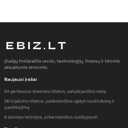
Įžvalgų tinklaraštis verslo, technologijų, finansų ir kitomis
aktualiomis temomis.
Naujausi įrašai
54 geriausios dvasinės citatos, pakylėjančios sielą
56 lojalumo citatos, padėsiančios ugdyti nuoširdumą ir
pasitikėjimą
6 sėkmės istorijos, priversiančios nusišypsoti