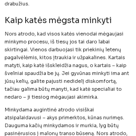
drabužius.
Kaip katės mėgsta minkyti
Nors atrodo, kad visos katės vienodai mėgaujasi
minkymo procesu, iš tiesų jos tai daro labai
skirtingai. Vienos darbuojasi tik priekinių letenų
pagalvėlėmis, kitos įtraukia ir užpakalines. Kartais
matyti, kaip katė išskleidžia nagus, o kartais – kaip
švelniai spaudžia be jų. Jei gyvūnas minkyti ima ant
jūsų kelių, galite pajusti nedidelį diskomfortą,
tačiau galima būtų manyti, kad katė specialiai to
nedaro – ji tiesiog mėgaujasi akimirka.
Minkydama augintinė atrodo visiškai
atsipalaidavusi – akys primerktos, kūnas nurimęs.
Dauguma kačių minkydamos ir murkia, lyg būtų
pasinėrusios į malonų transo būseną. Nors atrodo,