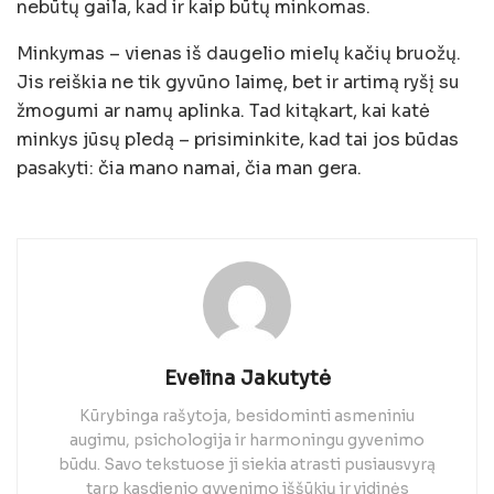
nebūtų gaila, kad ir kaip būtų minkomas.
Minkymas – vienas iš daugelio mielų kačių bruožų.
Jis reiškia ne tik gyvūno laimę, bet ir artimą ryšį su
žmogumi ar namų aplinka. Tad kitąkart, kai katė
minkys jūsų pledą – prisiminkite, kad tai jos būdas
pasakyti: čia mano namai, čia man gera.
Evelina Jakutytė
Kūrybinga rašytoja, besidominti asmeniniu
augimu, psichologija ir harmoningu gyvenimo
būdu. Savo tekstuose ji siekia atrasti pusiausvyrą
tarp kasdienio gyvenimo iššūkių ir vidinės