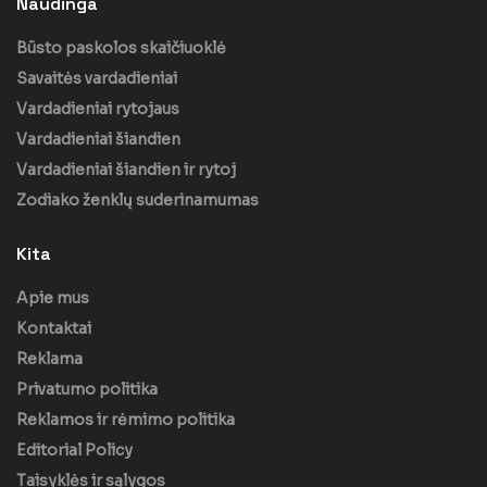
Naudinga
Būsto paskolos skaičiuoklė
Savaitės vardadieniai
Vardadieniai rytojaus
Vardadieniai šiandien
Vardadieniai šiandien ir rytoj
Zodiako ženklų suderinamumas
Kita
Apie mus
Kontaktai
Reklama
Privatumo politika
Reklamos ir rėmimo politika
Editorial Policy
Taisyklės ir sąlygos