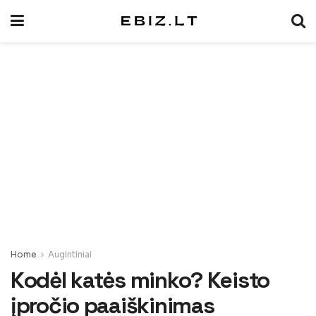
Home
Augintiniai
Kodėl katės minko? Keisto
įpročio paaiškinimas