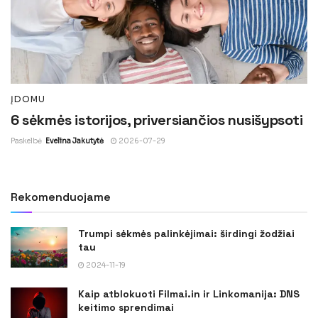
ĮDOMU
6 sėkmės istorijos, priversiančios nusišypsoti
Paskelbė
Evelina Jakutytė
2026-07-29
Rekomenduojame
Trumpi sėkmės palinkėjimai: širdingi žodžiai
tau
2024-11-19
Kaip atblokuoti Filmai.in ir Linkomanija: DNS
keitimo sprendimai