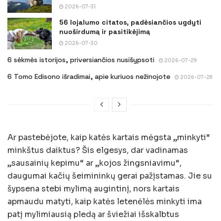
2026-07-31
56 lojalumo citatos, padėsiančios ugdyti
nuoširdumą ir pasitikėjimą
2026-07-30
6 sėkmės istorijos, priversiančios nusišypsoti
2026-07-29
6 Tomo Edisono išradimai, apie kuriuos nežinojote
2026-07-28
Ar pastebėjote, kaip katės kartais mėgsta „minkyti“
minkštus daiktus? Šis elgesys, dar vadinamas
„sausainių kepimu“ ar „kojos žingsniavimu“,
daugumai kačių šeimininkų gerai pažįstamas. Jie su
šypsena stebi mylimą augintinį, nors kartais
apmaudu matyti, kaip katės letenėlės minkyti ima
patį mylimiausią pledą ar šviežiai išskalbtus