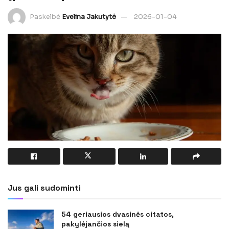
Paskelbė
Evelina Jakutytė
2026-01-04
Jus gali sudominti
54 geriausios dvasinės citatos,
pakylėjančios sielą