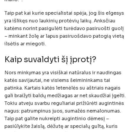
Taip pat kai kurie specialistai spėja, jog šis elgesys
yra išlikęs nuo laukinių protėvių laikų. Anksčiau
katėms norint pasigulėti turėdavo pasiruošti guolį
– minkant žolę ar lapus pasiruošdavo patogią vietą
ilsėtis ar miegoti.
Kaip suvaldyti šį įprotį?
Nors minkymas yra visiškai natūralus ir naudingas
katės savijautai, ne visiems šeimininkams tai
patinka. Kartais katės letenėlės su aštriais nagais
gali braižyti baldų medžiagas ar net skaudžiai įgelti.
Tokiu atveju svarbu reguliariai prižiūrėti augintinės
nagus: patrumpinus juos, sumažės nemalonumas.
Taip pat galite nukreipti augintinio dėmesį –
pasiūlykite žaislą, dėžutę ar specialų gultą, kuris