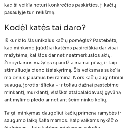
kad ši veikla neturi konkrečios paskirties, ji kačių
pasaulyje turi reikšmę.
Kodėl katės tai daro?
Iš kur kilo šis unikalus kačių pomėgis? Pastebėta,
kad minkymo įgūdžiai katėms pasireiškia dar visai
mažytėms, kai šios dar net neatmerkusios akių.
Žindydamos mažylės spaudžia mamai pilvą, ir taip
stimuliuoja pieno išsiskyrimą. Šis veiksmas sukelia
malonius jausmus bei ramina. Nors kačių augintiniai
suauga, įprotis išlieka – ir toliau dažnai pastebime
minkantį, murkiantį, visiškai atsipalaidavusį gyvūną
ant mylimo pledo ar net ant šeimininko kelių.
Taigi, minkymas daugeliui kačių primena ramybės ir
saugumo laiką šalia mamos. Kaip vaikams nykščio
čiulpimas – taip katėms minkymas sukelia