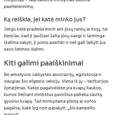
pasitenkinimą.
Ką reiškia, jei katė minko jus?
Jeigu katė pradeda minti ant jūsų rankų ar kojų, tai
ženklas, kad ji jaučiasi šalia jūsų saugi ir laiminga.
Galima sakyti, ji jumis pasitiki ir net gali laikyti jus
savo šeimos dalimi.
Kiti galimi paaiškinimai
Be ankstyvos vaikystės asociacijų, egzistuoja ir
daugiau šio elgesio versijų. Viena iš jų – teritorijos
žymėjimas. Katės pagalvėlėse yra kvapų liaukos,
kurios liečiant minkštus paviršius palieka savitą
gyvūno kvapą. Tad minkydama pledą ar sofos
pagalvę, katė lyg nori pasakyti: „šis kampelis
mano!“.