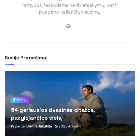
ramybės, ieškodama ne tik atsakymų, bet ir
įkvėpimo keliančių klausimų.
Susiję
Pranešimai
ĮDOMU
54 geriausios dvasinės citatos,
pakylėjančios sielą
Paskelbė
Evelina Jakutytė
2026-07-31