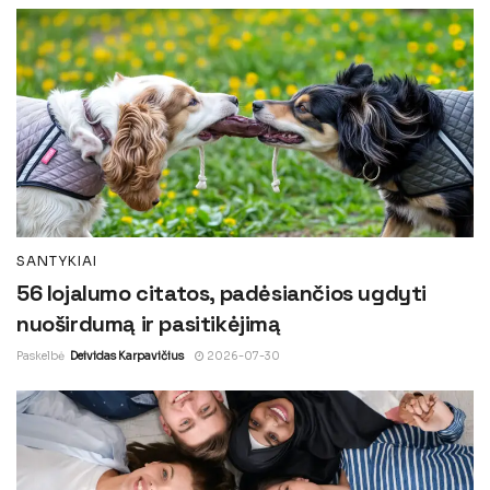
SANTYKIAI
56 lojalumo citatos, padėsiančios ugdyti
nuoširdumą ir pasitikėjimą
Paskelbė
Deividas Karpavičius
2026-07-30