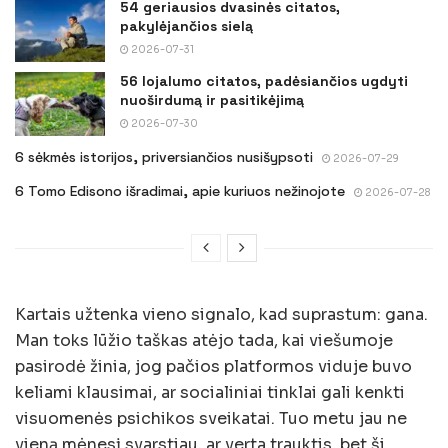
54 geriausios dvasinės citatos,
pakylėjančios sielą
2026-07-31
56 lojalumo citatos, padėsiančios ugdyti
nuoširdumą ir pasitikėjimą
2026-07-30
6 sėkmės istorijos, priversiančios nusišypsoti
2026-07-29
6 Tomo Edisono išradimai, apie kuriuos nežinojote
2026-07-28
Kartais užtenka vieno signalo, kad suprastum: gana.
Man toks lūžio taškas atėjo tada, kai viešumoje
pasirodė žinia, jog pačios platformos viduje buvo
keliami klausimai, ar socialiniai tinklai gali kenkti
visuomenės psichikos sveikatai. Tuo metu jau ne
vieną mėnesį svarstiau, ar verta trauktis, bet ši