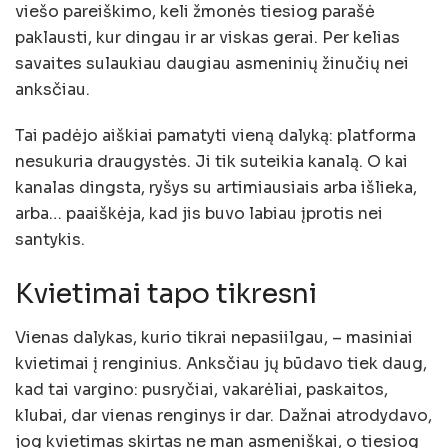
viešo pareiškimo, keli žmonės tiesiog parašė
paklausti, kur dingau ir ar viskas gerai. Per kelias
savaites sulaukiau daugiau asmeninių žinučių nei
anksčiau.
Tai padėjo aiškiai pamatyti vieną dalyką: platforma
nesukuria draugystės. Ji tik suteikia kanalą. O kai
kanalas dingsta, ryšys su artimiausiais arba išlieka,
arba… paaiškėja, kad jis buvo labiau įprotis nei
santykis.
Kvietimai tapo tikresni
Vienas dalykas, kurio tikrai nepasiilgau, – masiniai
kvietimai į renginius. Anksčiau jų būdavo tiek daug,
kad tai vargino: pusryčiai, vakarėliai, paskaitos,
klubai, dar vienas renginys ir dar. Dažnai atrodydavo,
jog kvietimas skirtas ne man asmeniškai, o tiesiog