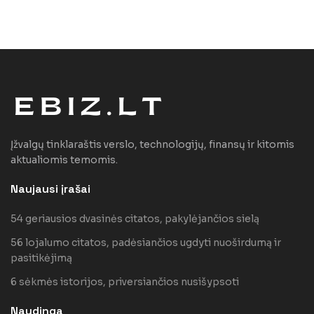
Įžvalgų tinklaraštis verslo, technologijų, finansų ir kitomis
aktualiomis temomis.
Naujausi įrašai
54 geriausios dvasinės citatos, pakylėjančios sielą
56 lojalumo citatos, padėsiančios ugdyti nuoširdumą ir
pasitikėjimą
6 sėkmės istorijos, priversiančios nusišypsoti
Naudinga