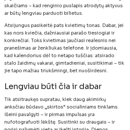
skaičiams – kad renginio puslapis atrodytų aktyvus
ar būtų lengviau parduoti bilietus.
Atsijungus pasikeitė pats kvietimų tonas. Dabar, jei
kas nors kviečia, dažniausiai parašo tiesiogiai ir
konkrečiai. Toks kvietimas jaučiasi realesnis nei
pranešimas ar ženkliukas telefone. Ir įdomiausia,
kad kalendorius dėl to netapo tuščias: atsirado
stalo žaidimų vakarai, gimtadieniai, susitikimai – tik
jie tapo mažiau triukšmingi, bet nuoširdesni.
Lengviau būti čia ir dabar
Tik atsitraukęs supratau, kiek daug akimirkų
anksčiau būdavo „skirtos“ socialiniams tinklams.
Išeini pavalgyti – ir pirmas impulsas yra
nufotografuoti lėkštę. Susitinki su draugais – ir
norisi pažymėti vietą ar įkelti istoriją. Dienos