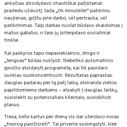
anksčiau atrodydavo chaotiškai pažįstamai:
pradedu užduotį, tada „tik minutėlei“ patikrinu
naujienas, grįžtu prie darbo, vėl pertrauka, vėl
patikrinimas. Taip darbas nuolat būdavo skaidomas į
mažus gabalus, o tarp jų įsiterpdavo socialiniai
tinklai.
Kai paskyros tapo nepasiekiamos, dingo ir
„lengvas“ būdas nuklysti. Nebeliko automatinio
įpročio atsidaryti programėlę, kai tik pasidaro
sunkiau susikoncentruoti. Rezultatas paprastas:
daugiau padarau per tą patį laiką, atsiranda vietos
papildomiems darbams – atsakyti į daugiau laiškų,
susisiekti su potencialiais klientais, susidėlioti
planus.
Tiesa, kelis kartus per dieną vis dar užeidavo noras
„tiesiog pasižiūrėti“. Tai privertė susimąstyti, kiek