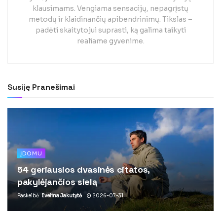
klausimams. Vengiama sensacijų, nepagrįstų
metodų ir klaidinančių apibendrinimų. Tikslas –
padėti skaitytojui suprasti, ką galima taikyti
realiame gyvenime.
Susiję
Pranešimai
ĮDOMU
54 geriausios dvasinės citatos,
pakylėjančios sielą
Paskelbė
Evelina Jakutytė
2026-07-31