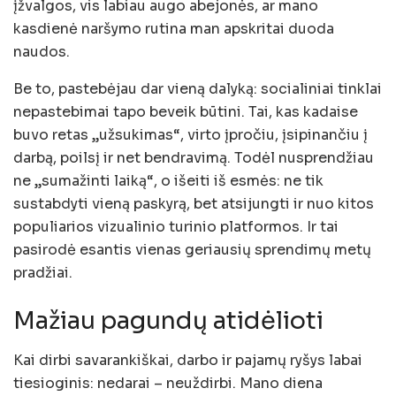
įžvalgos, vis labiau augo abejonės, ar mano
kasdienė naršymo rutina man apskritai duoda
naudos.
Be to, pastebėjau dar vieną dalyką: socialiniai tinklai
nepastebimai tapo beveik būtini. Tai, kas kadaise
buvo retas „užsukimas“, virto įpročiu, įsipinančiu į
darbą, poilsį ir net bendravimą. Todėl nusprendžiau
ne „sumažinti laiką“, o išeiti iš esmės: ne tik
sustabdyti vieną paskyrą, bet atsijungti ir nuo kitos
populiarios vizualinio turinio platformos. Ir tai
pasirodė esantis vienas geriausių sprendimų metų
pradžiai.
Mažiau pagundų atidėlioti
Kai dirbi savarankiškai, darbo ir pajamų ryšys labai
tiesioginis: nedarai – neuždirbi. Mano diena