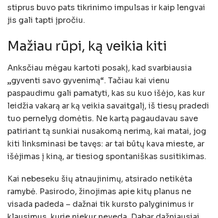
stiprus buvo pats tikrinimo impulsas ir kaip lengvai
jis gali tapti įpročiu.
Mažiau rūpi, ką veikia kiti
Anksčiau mėgau kartoti posakį, kad svarbiausia
„gyventi savo gyvenimą“. Tačiau kai vienu
paspaudimu gali pamatyti, kas su kuo išėjo, kas kur
leidžia vakarą ar ką veikia savaitgalį, iš tiesų pradedi
tuo pernelyg domėtis. Ne kartą pagaudavau save
patiriant tą sunkiai nusakomą nerimą, kai matai, jog
kiti linksminasi be tavęs: ar tai būtų kava mieste, ar
išėjimas į kiną, ar tiesiog spontaniškas susitikimas.
Kai nebeseku šių atnaujinimų, atsirado netikėta
ramybė. Pasirodo, žinojimas apie kitų planus ne
visada padeda – dažnai tik kursto palyginimus ir
klausimus, kurie niekur neveda. Dabar dažniausiai