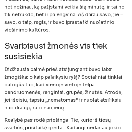
net nežinau, ką pažįstami veikia šią minutę, ir tai ne
tik netrukdo, bet ir palengvina. Aš darau savo, jie –
savo, o taip, regis, ir buvo įprasta iki nuolatinio
viešinimo kultūros.
Svarbiausi žmonės vis tiek
susisiekia
Didžiausia baimė prieš atsijungiant buvo labai
žmogiška: o kaip palaikysiu ryšį? Socialiniai tinklai
patogūs tuo, kad vienoje vietoje telpa
bendruomenės, renginiai, grupės, žinutės. Atrodė,
jei išeisiu, tapsiu „nematomas“ ir nuolat atsiliksiu
nuo draugų rato naujienų.
Realybė pasirodė priešinga. Tie, kurie iš tiesų
svarbūs, prisitaikė greitai. Kadangi nedariau jokio