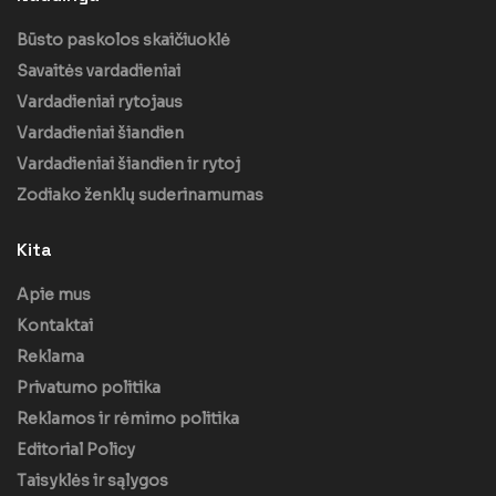
Būsto paskolos skaičiuoklė
Savaitės vardadieniai
Vardadieniai rytojaus
Vardadieniai šiandien
Vardadieniai šiandien ir rytoj
Zodiako ženklų suderinamumas
Kita
Apie mus
Kontaktai
Reklama
Privatumo politika
Reklamos ir rėmimo politika
Editorial Policy
Taisyklės ir sąlygos