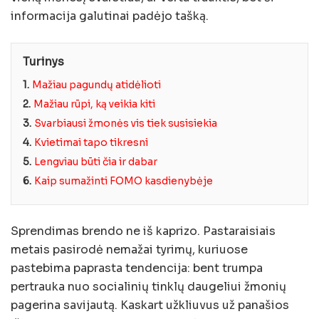
informacija galutinai padėjo tašką.
Turinys
1.
Mažiau pagundų atidėlioti
2.
Mažiau rūpi, ką veikia kiti
3.
Svarbiausi žmonės vis tiek susisiekia
4.
Kvietimai tapo tikresni
5.
Lengviau būti čia ir dabar
6.
Kaip sumažinti FOMO kasdienybėje
Sprendimas brendo ne iš kaprizo. Pastaraisiais
metais pasirodė nemažai tyrimų, kuriuose
pastebima paprasta tendencija: bent trumpa
pertrauka nuo socialinių tinklų daugeliui žmonių
pagerina savijautą. Kaskart užkliuvus už panašios