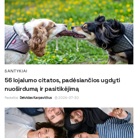
SANTYKIAI
56 lojalumo citatos, padėsiančios ugdyti
nuoširdumą ir pasitikėjimą
Paskelbė
Deividas Karpavičius
2026-07-30