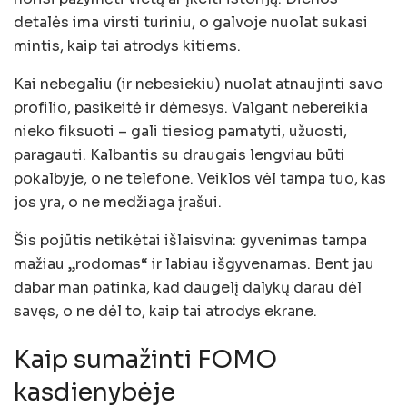
detalės ima virsti turiniu, o galvoje nuolat sukasi
mintis, kaip tai atrodys kitiems.
Kai nebegaliu (ir nebesiekiu) nuolat atnaujinti savo
profilio, pasikeitė ir dėmesys. Valgant nebereikia
nieko fiksuoti – gali tiesiog pamatyti, užuosti,
paragauti. Kalbantis su draugais lengviau būti
pokalbyje, o ne telefone. Veiklos vėl tampa tuo, kas
jos yra, o ne medžiaga įrašui.
Šis pojūtis netikėtai išlaisvina: gyvenimas tampa
mažiau „rodomas“ ir labiau išgyvenamas. Bent jau
dabar man patinka, kad daugelį dalykų darau dėl
savęs, o ne dėl to, kaip tai atrodys ekrane.
Kaip sumažinti FOMO
kasdienybėje