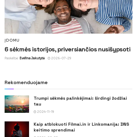
ĮDOMU
6 sėkmės istorijos, priversiančios nusišypsoti
Paskelbė
Evelina Jakutytė
2026-07-29
Rekomenduojame
Trumpi sėkmės palinkėjimai: širdingi žodžiai
tau
2024-11-19
Kaip atblokuoti Filmai.in ir Linkomanija: DNS
keitimo sprendimai