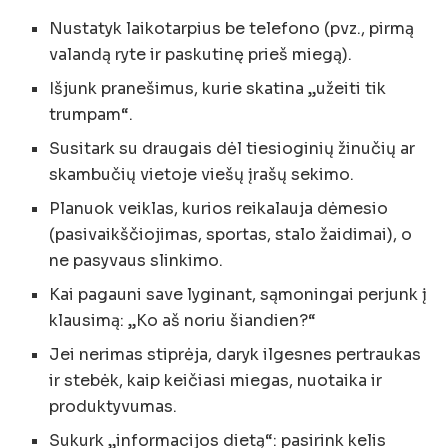
Nustatyk laikotarpius be telefono (pvz., pirmą
valandą ryte ir paskutinę prieš miegą).
Išjunk pranešimus, kurie skatina „užeiti tik
trumpam“.
Susitark su draugais dėl tiesioginių žinučių ar
skambučių vietoje viešų įrašų sekimo.
Planuok veiklas, kurios reikalauja dėmesio
(pasivaikščiojimas, sportas, stalo žaidimai), o
ne pasyvaus slinkimo.
Kai pagauni save lyginant, sąmoningai perjunk į
klausimą: „Ko aš noriu šiandien?“
Jei nerimas stiprėja, daryk ilgesnes pertraukas
ir stebėk, kaip keičiasi miegas, nuotaika ir
produktyvumas.
Sukurk „informacijos dietą“: pasirink kelis