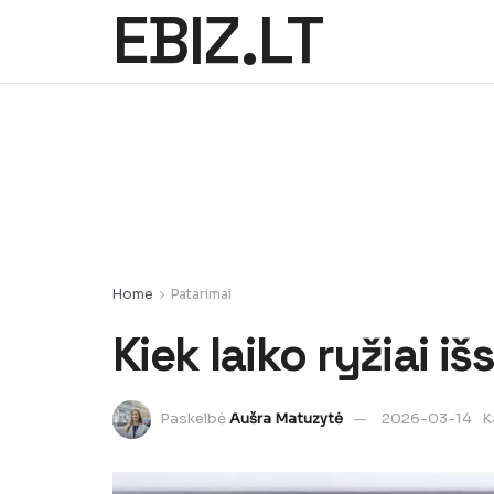
EBIZ.LT
Home
Patarimai
Kiek laiko ryžiai i
Paskelbė
Aušra Matuzytė
2026-03-14
K