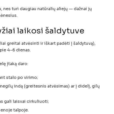
u, nes turi daugiau natūralių aliejų — dažnai jų
mėnesius.
ryžiai laikosi šaldytuve
iai greitai atvėsinti ir iškart padėti į šaldytuvą),
 apie 4–6 dienas.
elę įtaką daro:
ant stalo po virimo;
, negilų indą (greitesnis atvėsimas) ar į didelį, gilų
s gali laisvai cirkuliuoti;
ienoje talpoje.