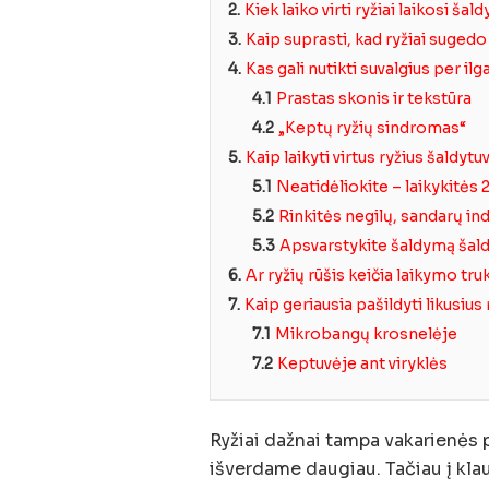
2.
Kiek laiko virti ryžiai laikosi šal
3.
Kaip suprasti, kad ryžiai sugedo
4.
Kas gali nutikti suvalgius per ilga
4.1
Prastas skonis ir tekstūra
4.2
„Keptų ryžių sindromas“
5.
Kaip laikyti virtus ryžius šaldytuv
5.1
Neatidėliokite – laikykitės 
5.2
Rinkitės negilų, sandarų in
5.3
Apsvarstykite šaldymą šald
6.
Ar ryžių rūšis keičia laikymo tr
7.
Kaip geriausia pašildyti likusius 
7.1
Mikrobangų krosnelėje
7.2
Keptuvėje ant viryklės
Ryžiai dažnai tampa vakarienės p
išverdame daugiau. Tačiau į klau