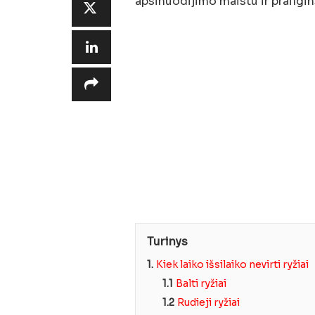
apsinuodijimo maistu ir prailgin
Turinys
1.
Kiek laiko išsilaiko nevirti ryžiai
1.1
Balti ryžiai
1.2
Rudieji ryžiai