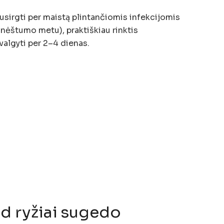
usirgti per maistą plintančiomis infekcijomis
 nėštumo metu), praktiškiau rinktis
valgyti per 2–4 dienas.
ad ryžiai sugedo