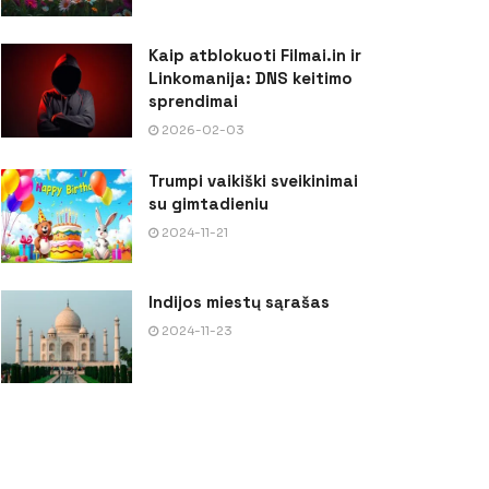
Kaip atblokuoti Filmai.in ir
Linkomanija: DNS keitimo
sprendimai
2026-02-03
Trumpi vaikiški sveikinimai
su gimtadieniu
2024-11-21
Indijos miestų sąrašas
2024-11-23