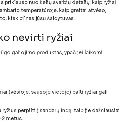
 priklauso nuo kelių svarbių detalių: kaip ryžiai
kambario temperatūroje, kaip greitai atvėso,
to, kiek pilnas jūsų šaldytuvas.
ko nevirti ryžiai
ra ilgo galiojimo produktas, ypač jei laikomi
iai (vėsioje, sausoje vietoje) balti ryžiai gali
ryžius perpilti į sandarų indą: taip jie dažniausiai
1–2 metus.