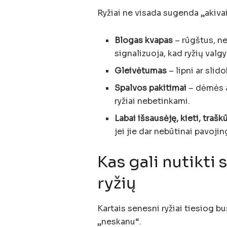
Ryžiai ne visada sugenda „akivaizd
Blogas kvapas
– rūgštus, n
signalizuoja, kad ryžių valg
Gleivėtumas
– lipni ar slid
Spalvos pakitimai
– dėmės a
ryžiai nebetinkami.
Labai išsausėję, kieti, traškū
jei jie dar nebūtinai pavojin
Kas gali nutikti 
ryžių
Kartais senesni ryžiai tiesiog bu
„neskanu“.