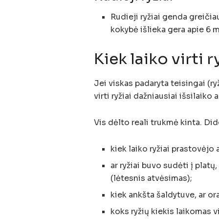
Rudieji ryžiai genda greičia
kokybė išlieka gera apie 6 
Kiek laiko virti 
Jei viskas padaryta teisingai (ryž
virti ryžiai dažniausiai išsilaiko
Vis dėlto reali trukmė kinta. Did
kiek laiko ryžiai prastovėjo 
ar ryžiai buvo sudėti į platų
(lėtesnis atvėsimas);
kiek ankšta šaldytuve, ar ora
koks ryžių kiekis laikomas v