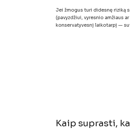
Jei žmogus turi didesnę riziką s
(pavyzdžiui, vyresnio amžiaus ar
konservatyvesnį laikotarpį — su
Kaip suprasti, k