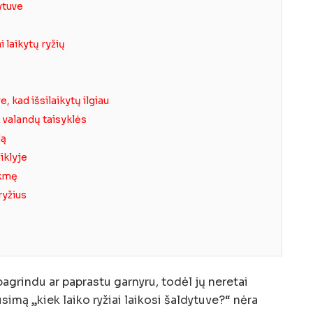
dytuve
i laikytų ryžių
e, kad išsilaikytų ilgiau
2 valandų taisyklės
dą
iklyje
ukmę
ryžius
agrindu ar paprastu garnyru, todėl jų neretai
simą „kiek laiko ryžiai laikosi šaldytuve?“ nėra