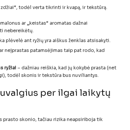
žiai“, todėl verta tikrinti ir kvapą, ir tekstūrą.
emalonus ar „keistas“ aromatas dažnai
yti nebereikėtų.
oka plėvelė ant ryžių yra aiškus ženklas atsisakyti.
r neįprastas patamsėjimas taip pat rodo, kad
s ryžiai
– dažniau reiškia, kad jų kokybė prasta (net
gi), todėl skonis ir tekstūra bus nuviliantys.
suvalgius per ilgai laikytų
s prasto skonio, tačiau rizika neapsiriboja tik