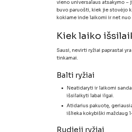
vieno universalaus atsakymo – jis
buvo paruošti, kiek jie stovėjo 
kokiame inde laikomi ir net nuo 
Kiek laiko išsilai
Sausi, nevirti ryžiai paprastai y
tinkamai.
Balti ryžiai
Neatidaryti ir laikomi sandar
išsilaikyti labai ilgai.
Atidarius pakuotę, geriausia 
išlieka kokybiški maždaug 
Rudieji ryžiai