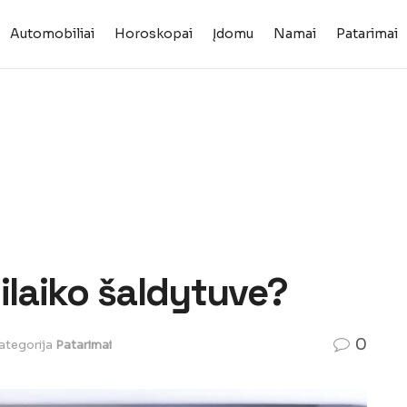
Automobiliai
Horoskopai
Įdomu
Namai
Patarimai
šsilaiko šaldytuve?
0
ategorija
Patarimai