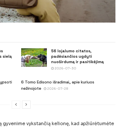
ės
56 lojalumo citatos,
 sielą
padėsiančios ugdyti
nuoširdumą ir pasitikėjimą
2026-07-30
šypsoti
6 Tomo Edisono išradimai, apie kuriuos
nežinojote
2026-07-28
rtą gyvenime vykstančią kelionę, kad apžiūrėtumėte