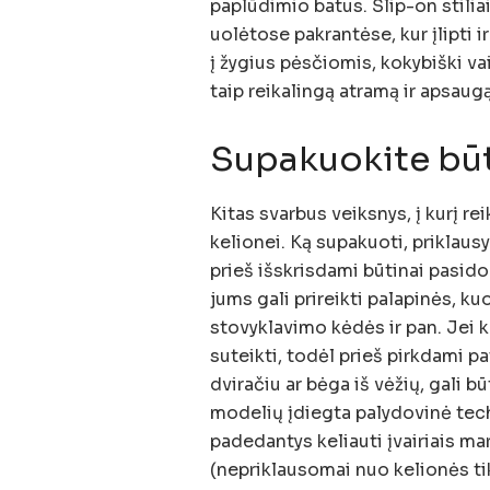
paplūdimio batus. Slip-on stili
uolėtose pakrantėse, kur įlipti ir
į žygius pėsčiomis, kokybiški va
taip reikalingą atramą ir apsaug
Supakuokite būt
Kitas svarbus veiksnys, į kurį rei
kelionei. Ką supakuoti, priklaus
prieš išskrisdami būtinai pasido
jums gali prireikti palapinės, ku
stovyklavimo kėdės ir pan. Jei k
suteikti, todėl prieš pirkdami pat
dviračiu ar bėga iš vėžių, gali 
modelių įdiegta palydovinė tech
padedantys keliauti įvairiais mar
(nepriklausomai nuo kelionės tik