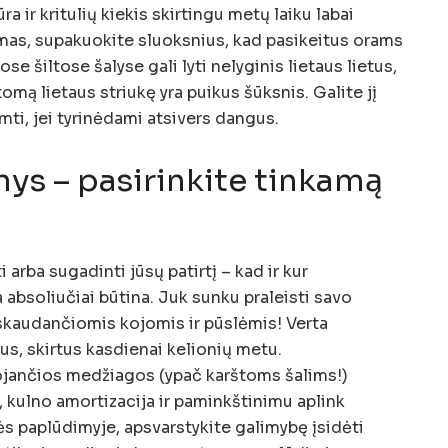
a ir kritulių kiekis skirtingu metų laiku labai
amas, supakuokite sluoksnius, kad pasikeitus orams
se šiltose šalyse gali lyti nelyginis lietaus lietus,
mą lietaus striukę yra puikus šūksnis. Galite jį
aimti, jei tyrinėdami atsivers dangus.
ys – pasirinkite tinkamą
i arba sugadinti jūsų patirtį – kad ir kur
 absoliučiai būtina. Juk sunku praleisti savo
 skaudančiomis kojomis ir pūslėmis! Verta
ius, skirtus kasdienai kelionių metu.
jančios medžiagos (ypač karštoms šalims!)
 kulno amortizacija ir paminkštinimu aplink
tės paplūdimyje, apsvarstykite galimybę įsidėti