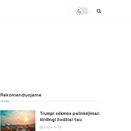
Rekomenduojame
Trumpi sėkmės palinkėjimai:
širdingi žodžiai tau
2024-11-19