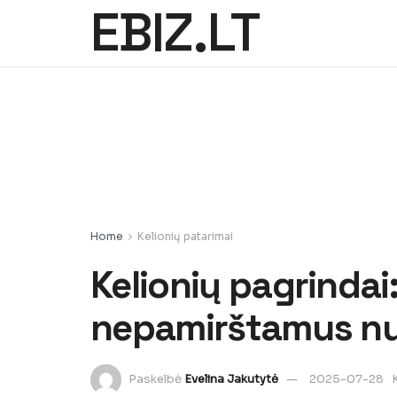
EBIZ.LT
Home
Kelionių patarimai
Kelionių pagrindai:
nepamirštamus nu
Paskelbė
Evelina Jakutytė
2025-07-28