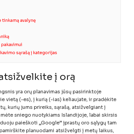
e tinkamą avalynę
hniką
 pakavimui
akavimo sąrašą į kategorijas
tsižvelkite į orą
gsnis yra orų planavimas jūsų pasirinktoje
 vietą (-es), į kurią (-ias) keliaujate, ir pradėkite
tų, kurių jums prireiks, sąrašą, atsižvelgiant į
tumėte sniego nuotykiams Islandijoje, labai skirsis
duoju paieškoti „Google” įprastų oro sąlygų tam
pamirškite planuodami atsižvelgti į metų laikus,