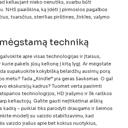
d keliaujant nieko nenutiks, svarbu būti
u. NHS paaiškina, ką įdėti į pirmosios pagalbos
čius, tvarsčius, sterilias pirštines, žirkles, valymo
o mėgstamą techniką
galvokite apie visas technologijas ir įtaisus,
kurie pakels jūsų kelionę į kitą lygį. Ar mėgstate
da supakuokite kokybišką belaidžių ausinių porą.
vos metu? Tada „Kindle” yra geras šauksmas. O gal
savo ekskursijų kadrus? Tuomet verta pasiimti
tsparios technologijos, HD įrašymo ir 5k raiškos
rp keliautojų. Galite gauti neįtikėtinai aiškią
 kadrą – puikiai tiks parodyti draugams ir šeimos
nkite modelį su vaizdo stabilizavimu, kad
s vaizdo įrašus apie bet kokius nuotykius,