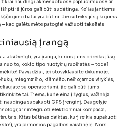
ai tikrai naudingi akmenuotuose paplūdimiuose ar
 išlipti iš jūros gali būti sudėtinga. Keliaujantiems
ikščiojimo batai yra būtini. Jie suteiks jūsų kojoms
ą – kad galėtumėte patogiai važiuoti takeliais!
iniausią įrangą
kia atsižvelgti, yra įranga, kurios jums prireiks jūsų
ys nuo to, kokio tipo nuotykių ruošiatės – todėl
mėkite! Pavyzdžiui, jei stovyklausite dykumoje,
oliukų, miegmaišio, kilimėlio, nešiojamos viryklės,
eliaujate su operatoriumi, jie gali būti jums
ikrinkite tai. Tiems, kurie eina į žygius, važinėja
būti naudinga supakuoti GPS įrenginį. Daugelyje
nologija ir integruoti elektroniniai kompasai,
šrutais. Kitas būtinas daiktas, kurį reikia supakuoti
slo!), yra pirmosios pagalbos vaistinėlė. Nors