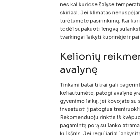
nes kai kuriose šalyse temperatūr
skiriasi. Jei klimatas nenuspėj
turėtumėte pasirinkimų. Kai kurio
todėl supakuoti lengvą sulanksto
tvarkingai laikyti kuprinėje ir p
Kelionių reikmen
avalynę
Tinkami batai tikrai gali pagerint
keliautumėte, patogi avalynė yra
gyvenimo laiką, jei kovojate su
investuoti į patogius treniruokl
Rekomenduoju rinktis iš kvėpuo
pagamintą porą su lanko atrama,
kulkšnis. Jei reguliariai lankysi