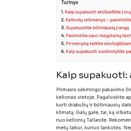
Turinys
1.
Kaip supakuoti: atsižvelkite į orą
2.
Kelionių reikmenys – pasirinkit
3.
Supakuokite būtiniausią įrangą
4.
Pasiimkite savo mėgstamą tec
5.
Pirmenybę teikite ekologiškam
6.
Kaip supakuoti: suskirstykite p
Kaip supakuoti: a
Pirmasis sėkmingo pakavimo žin
kelionės vietoje. Pagalvokite apie
kurti drabužių ir būtiniausių daik
klimatą. Galų gale, tai, ką vilkė
nuo kelionių Tailande. Rekomen
metų laikui, kuriuo lankotės. Ne