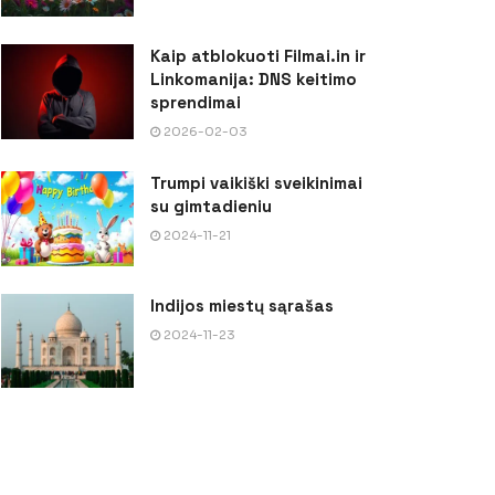
Kaip atblokuoti Filmai.in ir
Linkomanija: DNS keitimo
sprendimai
2026-02-03
Trumpi vaikiški sveikinimai
su gimtadieniu
2024-11-21
Indijos miestų sąrašas
2024-11-23