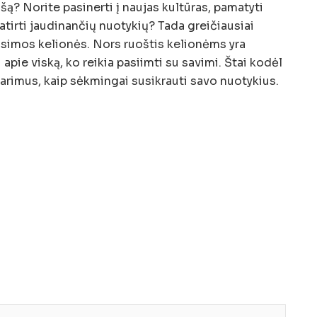
rašą? Norite pasinerti į naujas kultūras, pamatyti
patirti jaudinančių nuotykių? Tada greičiausiai
būsimos kelionės. Nors ruoštis kelionėms yra
apie viską, ko reikia pasiimti su savimi. Štai kodėl
tarimus, kaip sėkmingai susikrauti savo nuotykius.