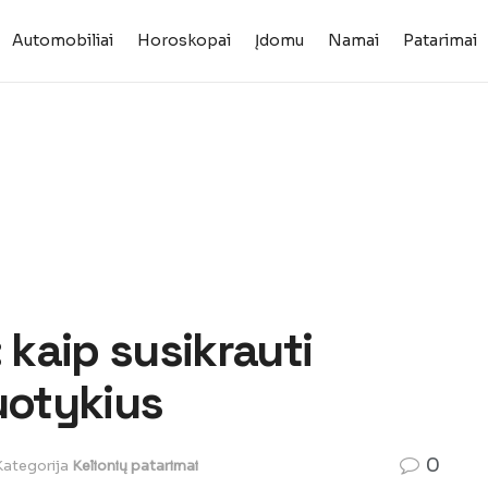
Automobiliai
Horoskopai
Įdomu
Namai
Patarimai
 kaip susikrauti
otykius
0
Kategorija
Kelionių patarimai