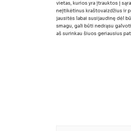
vietas, kurios yra įtrauktos į są
neįtikėtinus kraštovaizdžius ir 
jausitės labai susijaudinę dėl 
smagu, gali būti nedrąsu galvoti 
aš surinkau šiuos geriausius pa