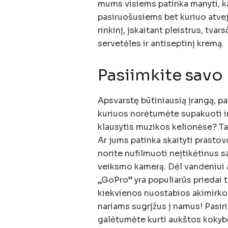
mums visiems patinka manyti, ka
pasiruošusiems bet kuriuo atvej
rinkinį, įskaitant pleistrus, tvars
servetėles ir antiseptinį kremą.
Pasiimkite sav
Apsvarstę būtiniausią įrangą, pa
kuriuos norėtumėte supakuoti ir 
klausytis muzikos kelionėse? Ta
Ar jums patinka skaityti prasto
norite nufilmuoti neįtikėtinus 
veiksmo kamerą. Dėl vandeniui a
„GoPro” yra populiarūs priedai ta
kiekvienos nuostabios akimirkos
nariams sugrįžus į namus! Pasiri
galėtumėte kurti aukštos kokybė