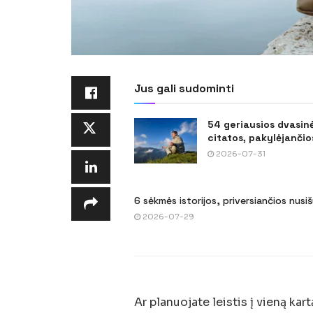
Jus gali sudominti
54 geriausios dvasin
citatos, pakylėjančios
2026-07-31
6 sėkmės istorijos, priversiančios nusi
2026-07-29
Ar planuojate leistis į vieną ka