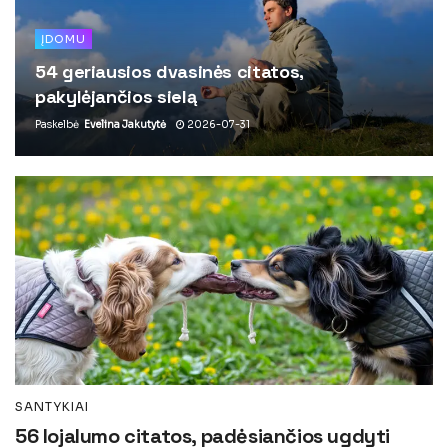
ĮDOMU
54 geriausios dvasinės citatos,
pakylėjančios sielą
Paskelbė
Evelina Jakutytė
2026-07-31
SANTYKIAI
56 lojalumo citatos, padėsiančios ugdyti