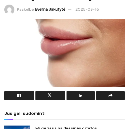
Paskelbė
Evelina Jakutytė
2025-09-16
Jus gali sudominti
54 geriausios dvasinės citatos,