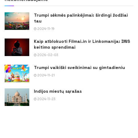
Trumpi sėkmės palinkėjimai: širdingi žodžiai
tau
2024-11-19
Kaip atblokuoti Filmai.in ir Linkomanija: DNS
keitimo sprendimai
2026-02-03
Trumpi vaikiški sveikinimai su gimtadieniu
2024-11-21
Indijos miestų sąrašas
2024-11-23