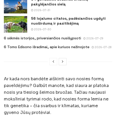
pakylėjančios sielą
2026-07-31
56 lojalumo citatos, padėsiančios ugdyti
nuoširdumą ir pasitikėjimą
2026-07-30
6 sėkmės istorijos, priversiančios nusišypsoti
2026-07-29
6 Tomo Edisono išradimai, apie kuriuos nežinojote
2026-07-28
Ar kada nors bandėte aiškinti savo nosies formą
paveldėjimu? Galbūt manote, kad siaura ar platoka
nosis yra tiesiog šeimos bruožas. Tačiau naujausi
moksliniai tyrimai rodo, kad nosies forma lemia ne
tik genetika – čia svarbus ir klimatas, kuriame
gyveno Jūsų protėviai.