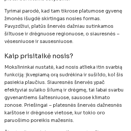
Tyrimai parodė, kad tam tikrose platumose gyvenę
žmonės išugdė skirtingas nosies formas.
Pavyzdžiui, platūs šnervės dažniau sutinkamos
šiltuose ir drėgnuose regionuose, o siauresnės –
vėsesniuose ir sausesniuose.
Kaip prisitaikė nosis?
Mokslininkai nustatė, kad nosis atlieka itin svarbią
funkciją: įkvepiamą orą sudrėkina ir sušildo, kol šis
pasiekia plaučius. Siauresnės šnervės ypač
efektyviai sulaiko šilumą ir drėgmę, tai labai svarbu
gyvenantiems šaltesniuose, sausose klimato
zonose. Priešingai – platesnės šnervės dažnesnės
karštose ir drėgnose vietose, kur tokio oro
paruošimo poreikis mažesnis.