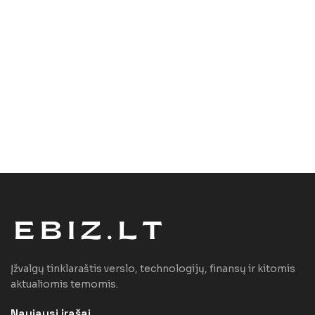
Įžvalgų tinklaraštis verslo, technologijų, finansų ir kitomis
aktualiomis temomis.
Naujausi įrašai