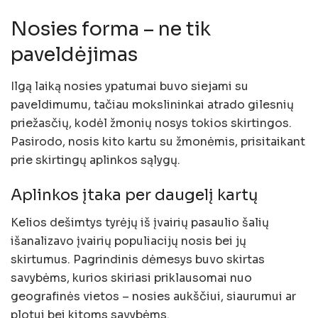
Nosies forma – ne tik
paveldėjimas
Ilgą laiką nosies ypatumai buvo siejami su
paveldimumu, tačiau mokslininkai atrado gilesnių
priežasčių, kodėl žmonių nosys tokios skirtingos.
Pasirodo, nosis kito kartu su žmonėmis, prisitaikant
prie skirtingų aplinkos sąlygų.
Aplinkos įtaka per daugelį kartų
Kelios dešimtys tyrėjų iš įvairių pasaulio šalių
išanalizavo įvairių populiacijų nosis bei jų
skirtumus. Pagrindinis dėmesys buvo skirtas
savybėms, kurios skiriasi priklausomai nuo
geografinės vietos – nosies aukščiui, siaurumui ar
plotui bei kitoms savybėms.