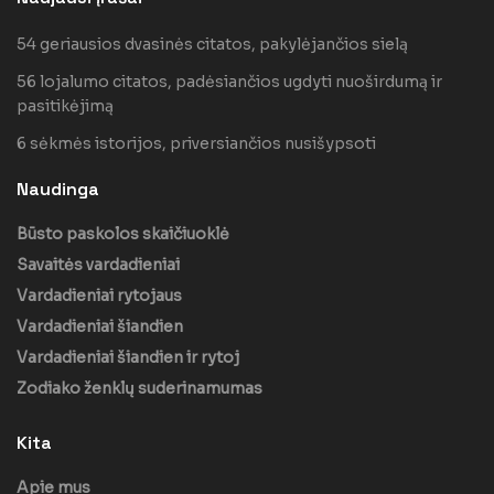
54 geriausios dvasinės citatos, pakylėjančios sielą
56 lojalumo citatos, padėsiančios ugdyti nuoširdumą ir
pasitikėjimą
6 sėkmės istorijos, priversiančios nusišypsoti
Naudinga
Būsto paskolos skaičiuoklė
Savaitės vardadieniai
Vardadieniai rytojaus
Vardadieniai šiandien
Vardadieniai šiandien ir rytoj
Zodiako ženklų suderinamumas
Kita
Apie mus