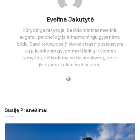
Evelina Jakutytė
Kūrybinga rašytoja, besidominti asmeniniu
augimu, psichologija ir harmoningu gyvenimo
būdu. Savo tekstuose ji siekia atrasti pusiausvyrą
tarp kasdienio gyvenimo iššūkių ir vidinės
ramybės, ieškodama ne tik atsakymų, bet ir
įkvėpimo keliančių klausimų.
Susiję
Pranešimai