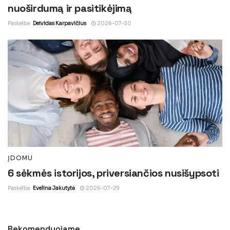
nuoširdumą ir pasitikėjimą
Paskelbė
Deividas Karpavičius
2026-07-30
ĮDOMU
6 sėkmės istorijos, priversiančios nusišypsoti
Paskelbė
Evelina Jakutytė
2026-07-29
Rekomenduojame