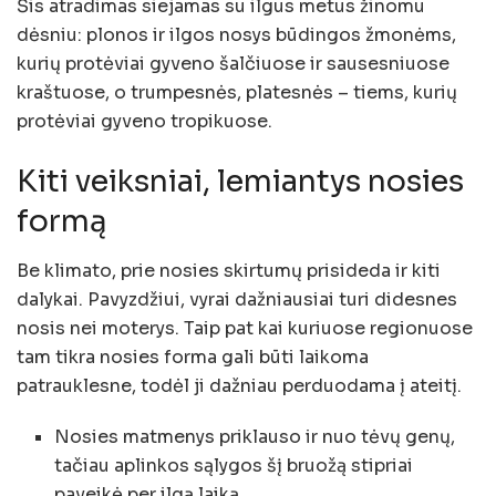
Šis atradimas siejamas su ilgus metus žinomu
dėsniu: plonos ir ilgos nosys būdingos žmonėms,
kurių protėviai gyveno šalčiuose ir sausesniuose
kraštuose, o trumpesnės, platesnės – tiems, kurių
protėviai gyveno tropikuose.
Kiti veiksniai, lemiantys nosies
formą
Be klimato, prie nosies skirtumų prisideda ir kiti
dalykai. Pavyzdžiui, vyrai dažniausiai turi didesnes
nosis nei moterys. Taip pat kai kuriuose regionuose
tam tikra nosies forma gali būti laikoma
patrauklesne, todėl ji dažniau perduodama į ateitį.
Nosies matmenys priklauso ir nuo tėvų genų,
tačiau aplinkos sąlygos šį bruožą stipriai
paveikė per ilgą laiką.