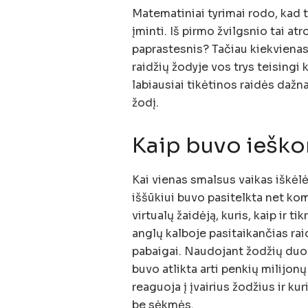
Matematiniai tyrimai rodo, kad 
įminti. Iš pirmo žvilgsnio tai at
paprastesnis? Tačiau kiekvienas
raidžių žodyje vos trys teisingi 
labiausiai tikėtinos raidės dažna
žodį.
Kaip buvo ieško
Kai vienas smalsus vaikas iškėl
iššūkiui buvo pasitelkta net kom
virtualų žaidėją, kuris, kaip ir 
anglų kalboje pasitaikančias rai
pabaigai. Naudojant žodžių duo
buvo atlikta arti penkių milijonų
reaguoja į įvairius žodžius ir ku
be sėkmės.