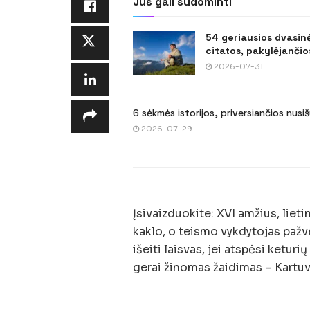
Jus gali sudominti
54 geriausios dvasin
citatos, pakylėjančios
2026-07-31
6 sėkmės istorijos, priversiančios nusi
2026-07-29
Įsivaizduokite: XVI amžius, liet
kaklo, o teismo vykdytojas pažve
išeiti laisvas, jei atspėsi ketur
gerai žinomas žaidimas – Kartuv