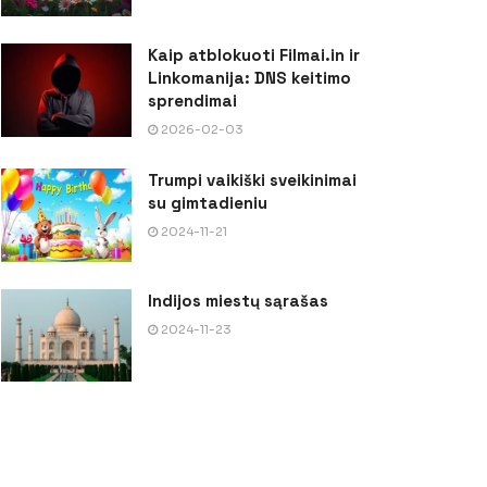
Kaip atblokuoti Filmai.in ir
Linkomanija: DNS keitimo
sprendimai
2026-02-03
Trumpi vaikiški sveikinimai
su gimtadieniu
2024-11-21
Indijos miestų sąrašas
2024-11-23