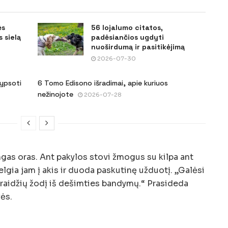
ės
56 lojalumo citatos,
 sielą
padėsiančios ugdyti
nuoširdumą ir pasitikėjimą
2026-07-30
šypsoti
6 Tomo Edisono išradimai, apie kuriuos
nežinojote
2026-07-28
ingas oras. Ant pakylos stovi žmogus su kilpa ant
lgia jam į akis ir duoda paskutinę užduotį. „Galėsi
ių raidžių žodį iš dešimties bandymų.“ Prasideda
ės.