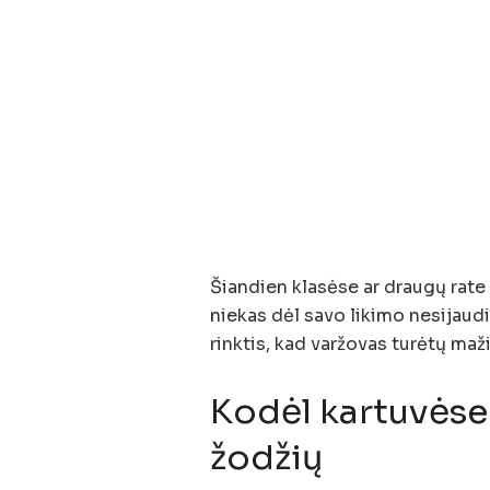
Šiandien klasėse ar draugų rate 
niekas dėl savo likimo nesijaud
rinktis, kad varžovas turėtų maž
Kodėl kartuvėse
žodžių