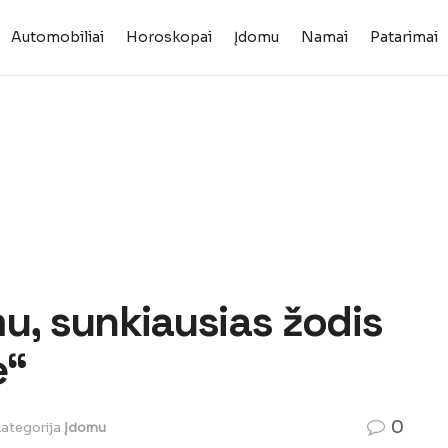
Automobiliai
Horoskopai
Įdomu
Namai
Patarimai
u, sunkiausias žodis
e“
0
ategorija
Įdomu