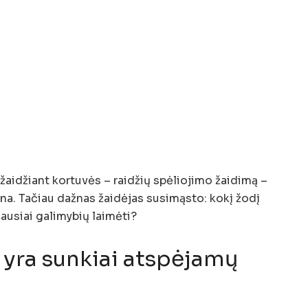
žaidžiant kortuvės – raidžių spėliojimo žaidimą –
ina. Tačiau dažnas žaidėjas susimąsto: kokį žodį
iausiai galimybių laimėti?
 yra sunkiai atspėjamų