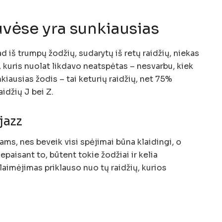
uvėse yra sunkiausias
ad iš trumpų žodžių, sudarytų iš retų raidžių, niekas
 kuris nuolat likdavo neatspėtas – nesvarbu, kiek
ausias žodis – tai keturių raidžių, net 75%
idžių J bei Z.
jazz
jams, nes beveik visi spėjimai būna klaidingi, o
paisant to, būtent tokie žodžiai ir kelia
laimėjimas priklauso nuo tų raidžių, kurios