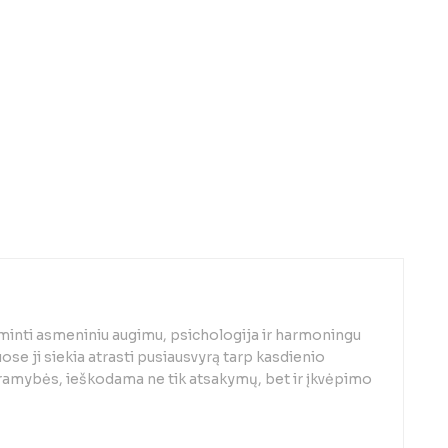
minti asmeniniu augimu, psichologija ir harmoningu
se ji siekia atrasti pusiausvyrą tarp kasdienio
 ramybės, ieškodama ne tik atsakymų, bet ir įkvėpimo