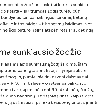
trumpesnius žodžius apskritai kur kas sunkiau
rodo keista – juk trumpas žodis turėtų būti
 bandymas tampa rizikingas: tarkime, keturių
keliai, o kitos raidės – tik spėjimų žaidimas. Net
i neišgelbsti, jei reikia atspėti retą ar sudėtingą
ma sunkiausio žodžio
ė klausimą apie sunkiausią žodį žaidime, šiam
piuterio parengta simuliacija. Tyrėjai sukūrė
tikras žmogus, pirmiausia rinkdavosi dažniausiai
des – R, S, T ar balses – o retesnes palikdavo
menų bazę, apimančią net 90 tūkstančių žodžių,
 žaidimo bandymų. Taip išsiaiškinta, kaip žaidėjai
rie iš jų dažniausiai palieka besistengiančius įminti