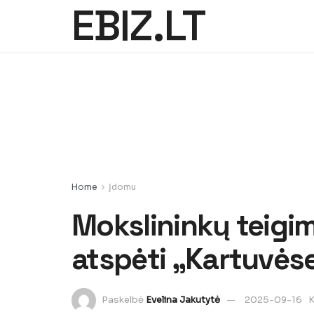
EBIZ.LT
Home
Įdomu
Mokslininkų teigim
atspėti „Kartuvės
Paskelbė
Evelina Jakutytė
2025-09-16
K