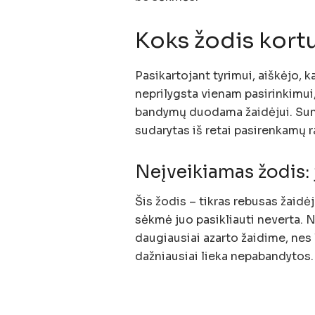
Koks žodis kort
Pasikartojant tyrimui, aiškėjo, k
neprilygsta vienam pasirinkimui,
bandymų duodama žaidėjui. Sunki
sudarytas iš retai pasirenkamų ra
Neįveikiamas žodis: 
Šis žodis – tikras rebusas žaidė
sėkmė juo pasikliauti neverta. Ne
daugiausiai azarto žaidime, nes 
dažniausiai lieka nepabandytos.