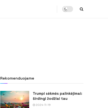
Rekomenduojame
Trumpi sėkmės palinkėjimai:
širdingi žodžiai tau
2024-11-19