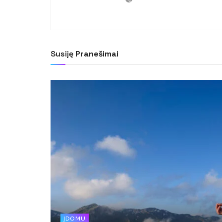
Susiję
Pranešimai
ĮDOMU