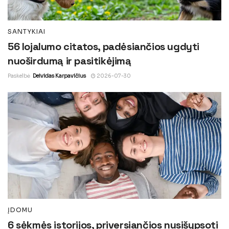
SANTYKIAI
56 lojalumo citatos, padėsiančios ugdyti
nuoširdumą ir pasitikėjimą
Paskelbė
Deividas Karpavičius
2026-07-30
ĮDOMU
6 sėkmės istorijos, priversiančios nusišypsoti