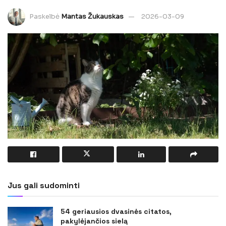
Paskelbė
Mantas Žukauskas
2026-03-09
Jus gali sudominti
54 geriausios dvasinės citatos,
pakylėjančios sielą