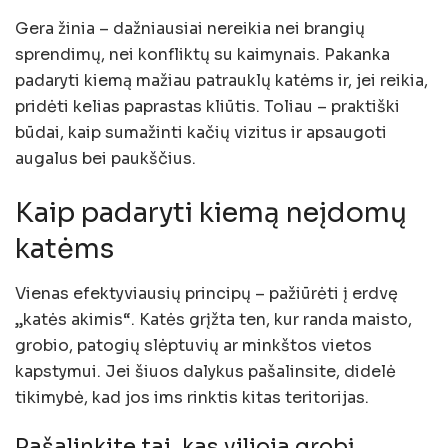
Gera žinia – dažniausiai nereikia nei brangių
sprendimų, nei konfliktų su kaimynais. Pakanka
padaryti kiemą mažiau patrauklų katėms ir, jei reikia,
pridėti kelias paprastas kliūtis. Toliau – praktiški
būdai, kaip sumažinti kačių vizitus ir apsaugoti
augalus bei paukščius.
Kaip padaryti kiemą neįdomų
katėms
Vienas efektyviausių principų – pažiūrėti į erdvę
„katės akimis“. Katės grįžta ten, kur randa maisto,
grobio, patogių slėptuvių ar minkštos vietos
kapstymui. Jei šiuos dalykus pašalinsite, didelė
tikimybė, kad jos ims rinktis kitas teritorijas.
Pašalinkite tai, kas vilioja grobį