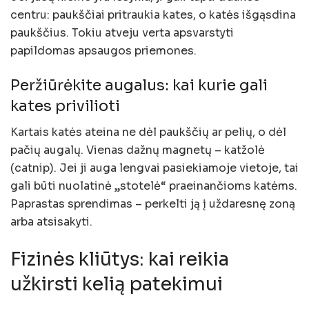
centru: paukščiai pritraukia kates, o katės išgąsdina
paukščius. Tokiu atveju verta apsvarstyti
papildomas apsaugos priemones.
Peržiūrėkite augalus: kai kurie gali
kates privilioti
Kartais katės ateina ne dėl paukščių ar pelių, o dėl
pačių augalų. Vienas dažnų magnetų – katžolė
(catnip). Jei ji auga lengvai pasiekiamoje vietoje, tai
gali būti nuolatinė „stotelė“ praeinančioms katėms.
Paprastas sprendimas – perkelti ją į uždaresnę zoną
arba atsisakyti.
Fizinės kliūtys: kai reikia
užkirsti kelią patekimui