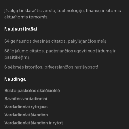
Įžvalgų tinklaraštis verslo, technologijų, finansų ir kitomis
aktualiomis temomis.
Naujausi įrašai
54 geriausios dvasinės citatos, pakylėjančios sielą
56 lojalumo citatos, padėsiančios ugdyti nuoširdumą ir
pasitikėjimą
6 sėkmės istorijos, priversiančios nusišypsoti
Naudinga
Būsto paskolos skaičiuoklė
Savaitės vardadieniai
Vardadieniai rytojaus
Vardadieniai šiandien
Vardadieniai šiandien ir rytoj