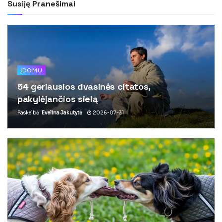
Susiję
Pranešimai
ĮDOMU
54 geriausios dvasinės citatos,
pakylėjančios sielą
Paskelbė
Evelina Jakutytė
2026-07-31