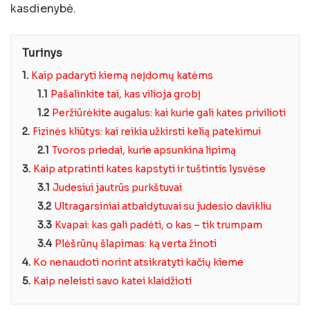
kasdienybė.
Turinys
1.
Kaip padaryti kiemą neįdomų katėms
1.1
Pašalinkite tai, kas vilioja grobį
1.2
Peržiūrėkite augalus: kai kurie gali kates privilioti
2.
Fizinės kliūtys: kai reikia užkirsti kelią patekimui
2.1
Tvoros priedai, kurie apsunkina lipimą
3.
Kaip atpratinti kates kapstyti ir tuštintis lysvėse
3.1
Judesiui jautrūs purkštuvai
3.2
Ultragarsiniai atbaidytuvai su judesio davikliu
3.3
Kvapai: kas gali padėti, o kas – tik trumpam
3.4
Plėšrūnų šlapimas: ką verta žinoti
4.
Ko nenaudoti norint atsikratyti kačių kieme
5.
Kaip neleisti savo katei klaidžioti