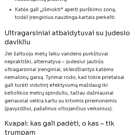
Katės gali „išmokti“ apeiti purškimo zoną,
todėl įrenginius naudinga kartais perkelti.
Ultragarsiniai atbaidytuvai su judesio
davikliu
Jei šaltuoju metų laiku vandens purkštuvai
nepraktiški, alternatyva – judesiui jautrūs
ultragarsiniai įrenginiai, skleidžiantys katėms
nemalonų garsą. Tyrimai rodo, kad tokie prietaisai
gali turėti vidutinį efektyvumą maždaug iki
keliolikos metrų spinduliu, tačiau dažniausiai
geriausiai veikia kartu su kitomis priemonėmis
(pavyzdžiui, pašalinus viliojančius veiksnius).
Kvapai: kas gali padėti, o kas – tik
trumpam