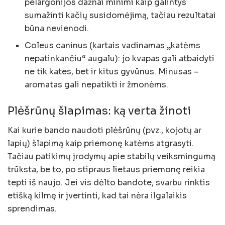
pelargonijos dažnai minimi kaip galintys
sumažinti kačių susidomėjimą, tačiau rezultatai
būna nevienodi.
Coleus caninus (kartais vadinamas „katėms
nepatinkančiu“ augalu): jo kvapas gali atbaidyti
ne tik kates, bet ir kitus gyvūnus. Minusas –
aromatas gali nepatikti ir žmonėms.
Plėšrūnų šlapimas: ką verta žinoti
Kai kurie bando naudoti plėšrūnų (pvz., kojotų ar
lapių) šlapimą kaip priemonę katėms atgrasyti.
Tačiau patikimų įrodymų apie stabilų veiksmingumą
trūksta, be to, po stipraus lietaus priemonę reikia
tepti iš naujo. Jei vis dėlto bandote, svarbu rinktis
etišką kilmę ir įvertinti, kad tai nėra ilgalaikis
sprendimas.