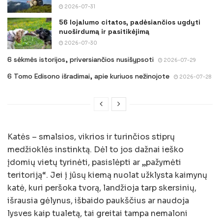
2026-07-31
56 lojalumo citatos, padėsiančios ugdyti
nuoširdumą ir pasitikėjimą
2026-07-30
6 sėkmės istorijos, priversiančios nusišypsoti
2026-07-29
6 Tomo Edisono išradimai, apie kuriuos nežinojote
2026-07-28
Katės – smalsios, vikrios ir turinčios stiprų
medžioklės instinktą. Dėl to jos dažnai ieško
įdomių vietų tyrinėti, pasislėpti ar „pažymėti
teritoriją“. Jei į jūsų kiemą nuolat užklysta kaimynų
katė, kuri peršoka tvorą, landžioja tarp skersinių,
išrausia gėlynus, išbaido paukščius ar naudoja
lysves kaip tualetą, tai greitai tampa nemaloni