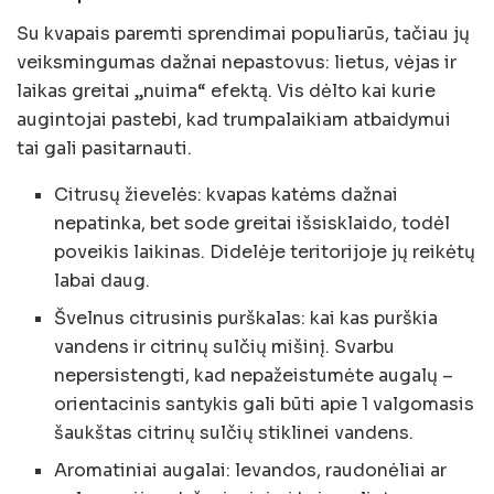
Su kvapais paremti sprendimai populiarūs, tačiau jų
veiksmingumas dažnai nepastovus: lietus, vėjas ir
laikas greitai „nuima“ efektą. Vis dėlto kai kurie
augintojai pastebi, kad trumpalaikiam atbaidymui
tai gali pasitarnauti.
Citrusų žievelės: kvapas katėms dažnai
nepatinka, bet sode greitai išsisklaido, todėl
poveikis laikinas. Didelėje teritorijoje jų reikėtų
labai daug.
Švelnus citrusinis purškalas: kai kas purškia
vandens ir citrinų sulčių mišinį. Svarbu
nepersistengti, kad nepažeistumėte augalų –
orientacinis santykis gali būti apie 1 valgomasis
šaukštas citrinų sulčių stiklinei vandens.
Aromatiniai augalai: levandos, raudonėliai ar