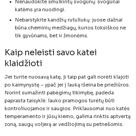
Nenaudokite smulkintų svogūnų: svogūnai
katėms yra nuodingi.
Nebarstykite kandžių rutuliukų: juose dažnai
būna cheminių medžiagų, kurios toksiškos ne
tik gyvūnams, bet ir žmonėms.
Kaip neleisti savo katei
klaidžioti
Jei turite nuosavą katę, ji taip pat gali norėti klajoti
po kaimynystę – ypač jei į lauką išeina be priežiūros.
Norint sumažinti pabėgimų tikimybę, padeda
paprasta taisyklė: lauko pramogos turėtų būti
kontroliuojamos ir saugios. Priklausomai nuo katės
temperamento ir jūsų kiemo, galima rinktis aptvertą
zoną, saugų voljerą ar vedžiojimą su petnešomis.