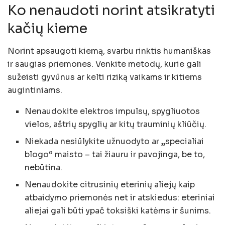
Ko nenaudoti norint atsikratyti
kačių kieme
Norint apsaugoti kiemą, svarbu rinktis humaniškas
ir saugias priemones. Venkite metodų, kurie gali
sužeisti gyvūnus ar kelti riziką vaikams ir kitiems
augintiniams.
Nenaudokite elektros impulsų, spygliuotos
vielos, aštrių spyglių ar kitų trauminių kliūčių.
Niekada nesiūlykite užnuodyto ar „specialiai
blogo“ maisto – tai žiauru ir pavojinga, be to,
nebūtina.
Nenaudokite citrusinių eterinių aliejų kaip
atbaidymo priemonės net ir atskiedus: eteriniai
aliejai gali būti ypač toksiški katėms ir šunims.