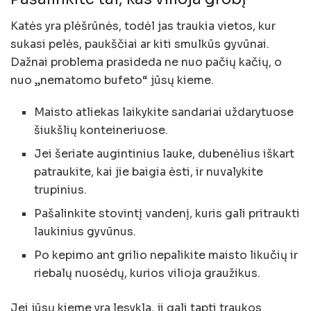
Katės yra plėšrūnės, todėl jas traukia vietos, kur
sukasi pelės, paukščiai ar kiti smulkūs gyvūnai.
Dažnai problema prasideda ne nuo pačių kačių, o
nuo „nematomo bufeto“ jūsų kieme.
Maisto atliekas laikykite sandariai uždarytuose
šiukšlių konteineriuose.
Jei šeriate augintinius lauke, dubenėlius iškart
patraukite, kai jie baigia ėsti, ir nuvalykite
trupinius.
Pašalinkite stovintį vandenį, kuris gali pritraukti
laukinius gyvūnus.
Po kepimo ant grilio nepalikite maisto likučių ir
riebalų nuosėdų, kurios vilioja graužikus.
Jei jūsų kieme yra lesykla, ji gali tapti traukos