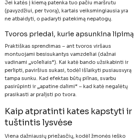
Jei katės į kiemą patenka tuo pačiu maršrutu
(pavyzdžiui, per tvorą), kartais veiksmingiausia yra
ne atbaidyti, o padaryti patekimą nepatogų.
Tvoros priedai, kurie apsunkina lipimą
Praktiškas sprendimas – ant tvoros viršaus
montuojami besisukantys vamzdeliai (dažnai
vadinami „voleliais“). Kai katė bando užsikabinti ir
perlipti, paviršius sukasi, todėl išlaikyti pusiausvyrą
tampa sunku. Kad efektas būtų pilnas, svarbu
pasirūpinti ir „apatine dalimi“ – kad katė negalėtų
prasikasti ar pralįsti po tvora.
Kaip atpratinti kates kapstyti ir
tuštintis lysvėse
Viena dažniausių priežasčių, kodėl žmonės ieško