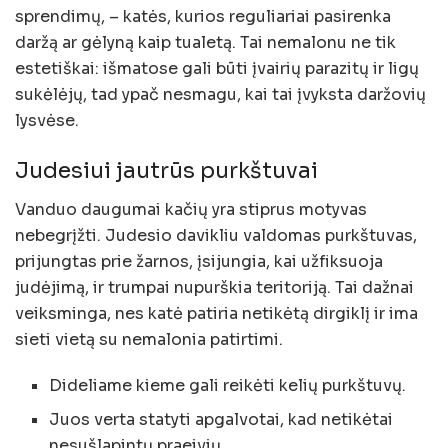
sprendimų, – katės, kurios reguliariai pasirenka
daržą ar gėlyną kaip tualetą. Tai nemalonu ne tik
estetiškai: išmatose gali būti įvairių parazitų ir ligų
sukėlėjų, tad ypač nesmagu, kai tai įvyksta daržovių
lysvėse.
Judesiui jautrūs purkštuvai
Vanduo daugumai kačių yra stiprus motyvas
nebegrįžti. Judesio davikliu valdomas purkštuvas,
prijungtas prie žarnos, įsijungia, kai užfiksuoja
judėjimą, ir trumpai nupurškia teritoriją. Tai dažnai
veiksminga, nes katė patiria netikėtą dirgiklį ir ima
sieti vietą su nemalonia patirtimi.
Dideliame kieme gali reikėti kelių purkštuvų.
Juos verta statyti apgalvotai, kad netikėtai
nesušlapintų praeivių.