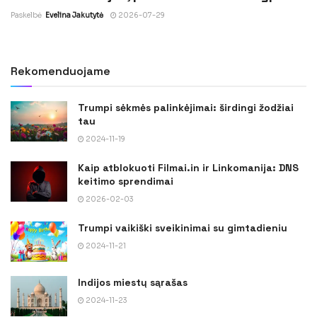
Paskelbė
Evelina Jakutytė
2026-07-29
Rekomenduojame
Trumpi sėkmės palinkėjimai: širdingi žodžiai
tau
2024-11-19
Kaip atblokuoti Filmai.in ir Linkomanija: DNS
keitimo sprendimai
2026-02-03
Trumpi vaikiški sveikinimai su gimtadieniu
2024-11-21
Indijos miestų sąrašas
2024-11-23