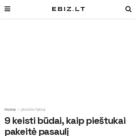
Home
Įdomūs faktai
9 keisti būdai, kaip pieštukai
pakeitė pasaulį