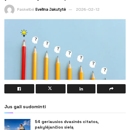
Paskelbė
Evelina Jakutytė
2026-02-12
Jus gali sudominti
54 geriausios dvasinės citatos,
pakylėjančios sielą