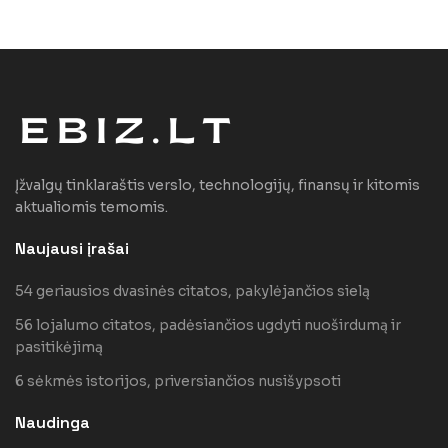
Įžvalgų tinklaraštis verslo, technologijų, finansų ir kitomis
aktualiomis temomis.
Naujausi įrašai
54 geriausios dvasinės citatos, pakylėjančios sielą
56 lojalumo citatos, padėsiančios ugdyti nuoširdumą ir
pasitikėjimą
6 sėkmės istorijos, priversiančios nusišypsoti
Naudinga