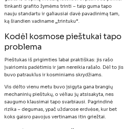
tinkanti grafito žymėms trinti – taip guma tapo
nauju standartu ir galiausiai davė pavadinimą tam,
ką šiandien vadiname „trintuku“.
Kodėl kosmose pieštukai tapo
problema
Pieštukas iš prigimties labai praktiškas: jis rašo
įvairiomis padėtimis ir jam nereikia rašalo. Dėl to jis
buvo patrauklus ir kosminiams skrydžiams.
Vis dėlto vienu metu buvo įsigyta gana brangių
mechaninių pieštukų, o vėliau jų atsisakyta, nes
saugumo klausimai tapo svarbiausi. Pagrindinė
rizika – degumas, ypač uždarose erdvėse, kur bet
koks gaisro pavojus vertinamas itin griežtai.