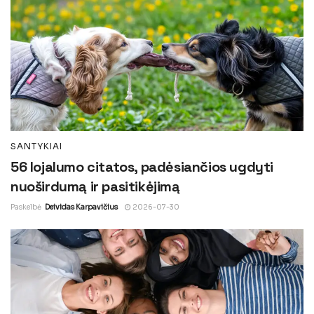
SANTYKIAI
56 lojalumo citatos, padėsiančios ugdyti
nuoširdumą ir pasitikėjimą
Paskelbė
Deividas Karpavičius
2026-07-30