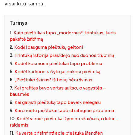
visai kitu kampu.
Turinys
1.
Kaip pieštukas tapo „modernus“: trintukas, kuris
pakeitė žaidimą
2.
Kodėl dauguma pieštukų geltoni
3.
Trintukų istorija prasidėjo nuo duonos trupinių
4.
Kodėl kosmose pieštukai tapo problema
5.
Kodėl kai kurie rašytojai rinkosi pieštuką
6.
„Pieštuko švinas“ iš tiesų nėra švinas
7.
Kai grafitas buvo vertas aukso, o vagystės –
bausmės
8.
Kai galąsti pieštuką tapo beveik nelegalu
9.
Karo metu pieštukai tapo strategine problema
10.
Kodėl vienur pieštukai žymimi skaičiais, o kitur –
raidėmis
11.
Ką verta prisiminti apie pieštuką šiandien