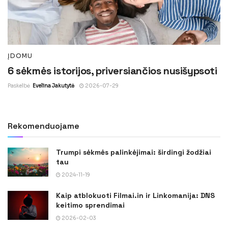
ĮDOMU
6 sėkmės istorijos, priversiančios nusišypsoti
Paskelbė
Evelina Jakutytė
2026-07-29
Rekomenduojame
Trumpi sėkmės palinkėjimai: širdingi žodžiai
tau
2024-11-19
Kaip atblokuoti Filmai.in ir Linkomanija: DNS
keitimo sprendimai
2026-02-03