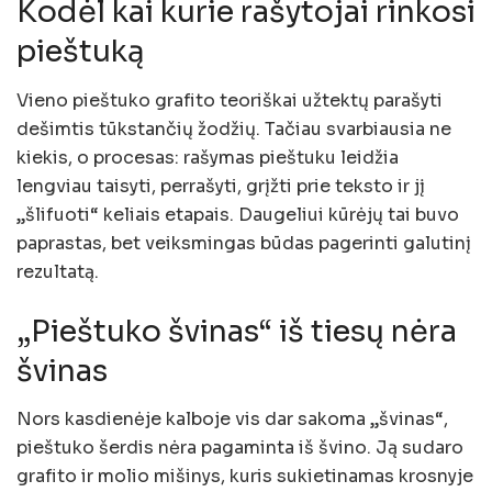
Kodėl kai kurie rašytojai rinkosi
pieštuką
Vieno pieštuko grafito teoriškai užtektų parašyti
dešimtis tūkstančių žodžių. Tačiau svarbiausia ne
kiekis, o procesas: rašymas pieštuku leidžia
lengviau taisyti, perrašyti, grįžti prie teksto ir jį
„šlifuoti“ keliais etapais. Daugeliui kūrėjų tai buvo
paprastas, bet veiksmingas būdas pagerinti galutinį
rezultatą.
„Pieštuko švinas“ iš tiesų nėra
švinas
Nors kasdienėje kalboje vis dar sakoma „švinas“,
pieštuko šerdis nėra pagaminta iš švino. Ją sudaro
grafito ir molio mišinys, kuris sukietinamas krosnyje