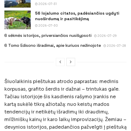
2026-07-31
56 lojalumo citatos, padėsiančios ugdyti
nuoširdumą ir pasitikėjimą
2026-07-30
6 sėkmės istorijos, priversiančios nusišypsoti
2026-07-29
6 Tomo Edisono išradimai, apie kuriuos nežinojote
2026-07-28
Šiuolaikinis pieštukas atrodo paprastas: medinis
korpusas, grafito šerdis ir dažnai – trintukas gale.
Tačiau istorijoje šis kasdienis rašymo įrankis ne
kartą sukėlė tikrą ažiotažą: nuo keistų mados
tendencijų ir netikėtų išradimų iki draudimų,
milžiniškų kainų ir karo laikų improvizacijų. Žemiau –
devynios istorijos, padedančios pažvelgti į pieštuką