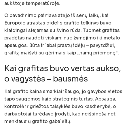
aukštoje temperatūroje.
O pavadinimo painiava atėjo iš senų laikų, kai
Europoje atrastas didelis grafito telkinys buvo
klaidingai siejamas su švino rūda. Tuomet grafitas
pradėtas naudoti viskam: nuo žymėjimo iki metalo
apsaugos. Būta ir labai prastų idėjų – pavyzdžiui,
grafitą maišyti su gėrimais kaip „namų priemonę“.
Kai grafitas buvo vertas aukso,
o vagystės – bausmės
Kai grafito kaina smarkiai išaugo, jo gavybos vietos
tapo saugomos kaip strateginis turtas. Apsauga,
kontrolė ir griežtos taisyklės buvo kasdienybė, o
darbuotojai turėdavo įrodyti, kad neišsineša net
menkiausių grafito gabalėlių.