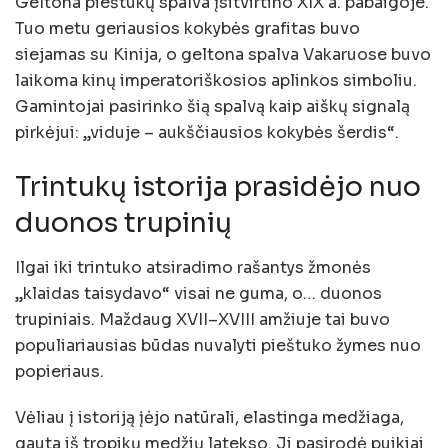
Geltona pieštukų spalva įsitvirtino XIX a. pabaigoje.
Tuo metu geriausios kokybės grafitas buvo
siejamas su Kinija, o geltona spalva Vakaruose buvo
laikoma kinų imperatoriškosios aplinkos simboliu.
Gamintojai pasirinko šią spalvą kaip aiškų signalą
pirkėjui: „viduje – aukščiausios kokybės šerdis“.
Trintukų istorija prasidėjo nuo
duonos trupinių
Ilgai iki trintuko atsiradimo rašantys žmonės
„klaidas taisydavo“ visai ne guma, o… duonos
trupiniais. Maždaug XVII–XVIII amžiuje tai buvo
populiariausias būdas nuvalyti pieštuko žymes nuo
popieriaus.
Vėliau į istoriją įėjo natūrali, elastinga medžiaga,
gauta iš tropikų medžių latekso. Ji pasirodė puikiai