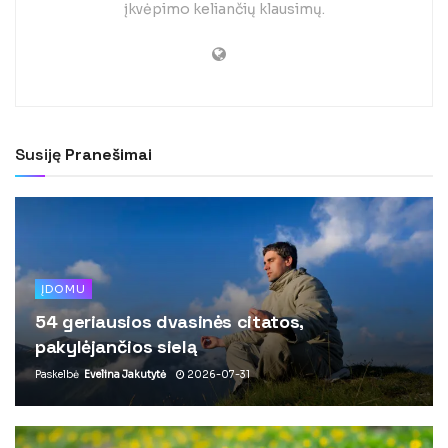
įkvėpimo keliančių klausimų.
Susiję
Pranešimai
ĮDOMU
54 geriausios dvasinės citatos,
pakylėjančios sielą
Paskelbė
Evelina Jakutytė
2026-07-31