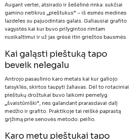
Augant vertei, atsirado ir šešėlinė rinka: sukčiai
gamino netikrus „pieštukus“ – iš esmės medines
lazdeles su pajuodintais galais. Galiausiai grafito
vagystės kai kur buvo prilygintos rimtam
nusikaltimui ir už jas grėsė itin griežtos bausmės.
Kai galąsti pieštuką tapo
beveik nelegalu
Antrojo pasaulinio karo metais kai kur galiojo
taisyklės, skirtos taupyti žaliavas. Dėl to rotaciniai
pieštukų drožtukai buvo laikomi pernelyg
„švaistūniški“, nes galandant prarasdavai dalį
medžio ir grafito. Praktikoje tai reiškė paprastą
grįžimą prie senovės metodo: peilio.
Karo metu pieštukai tapo