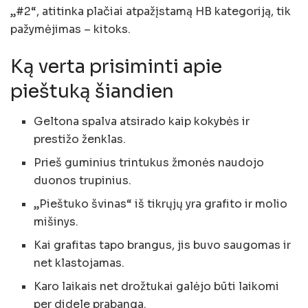
„#2“, atitinka plačiai atpažįstamą HB kategoriją, tik
pažymėjimas – kitoks.
Ką verta prisiminti apie
pieštuką šiandien
Geltona spalva atsirado kaip kokybės ir
prestižo ženklas.
Prieš guminius trintukus žmonės naudojo
duonos trupinius.
„Pieštuko švinas“ iš tikrųjų yra grafito ir molio
mišinys.
Kai grafitas tapo brangus, jis buvo saugomas ir
net klastojamas.
Karo laikais net drožtukai galėjo būti laikomi
per didele prabanga.