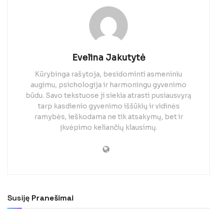
Evelina Jakutytė
Kūrybinga rašytoja, besidominti asmeniniu
augimu, psichologija ir harmoningu gyvenimo
būdu. Savo tekstuose ji siekia atrasti pusiausvyrą
tarp kasdienio gyvenimo iššūkių ir vidinės
ramybės, ieškodama ne tik atsakymų, bet ir
įkvėpimo keliančių klausimų.
Susiję
Pranešimai