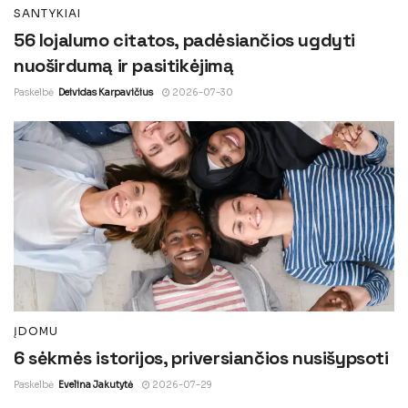
SANTYKIAI
56 lojalumo citatos, padėsiančios ugdyti
nuoširdumą ir pasitikėjimą
Paskelbė
Deividas Karpavičius
2026-07-30
ĮDOMU
6 sėkmės istorijos, priversiančios nusišypsoti
Paskelbė
Evelina Jakutytė
2026-07-29