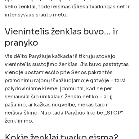
kelio ženklai, todėl eismas išlieka tvarkingas net ir
intensyvaus srauto metu.
Vienintelis ženklas buvo… ir
pranyko
Vis dėlto Paryžiuje kažkada iš tikrųjų stovėjo
vienintelis sustojimo ženklas. Jis buvo pastatytas
vienoje uostamiesčio prie Senos pakrantės
pramoninių rajonų išvažiuojamoje gatvėje – tarsi
palydoviniame kieme. Įdomu tai, kad ne per
seniausiai šio unikalaus ženklo neliko – ar jį
pašalino, ar kažkas nugvelbė, niekas taip ir
neišsiaiškino. Nuo tada Paryžius liko be „STOP“
ženklinimo.
Kokie ženklai tvarko eismą?