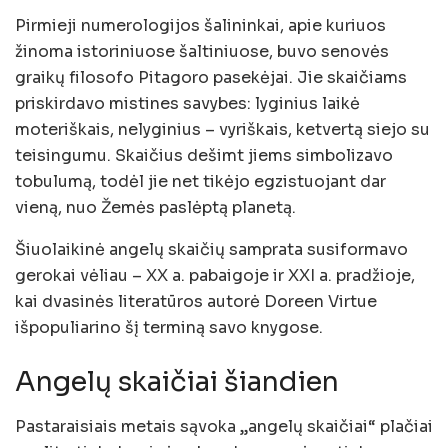
Pirmieji numerologijos šalininkai, apie kuriuos
žinoma istoriniuose šaltiniuose, buvo senovės
graikų filosofo Pitagoro pasekėjai. Jie skaičiams
priskirdavo mistines savybes: lyginius laikė
moteriškais, nelyginius – vyriškais, ketvertą siejo su
teisingumu. Skaičius dešimt jiems simbolizavo
tobulumą, todėl jie net tikėjo egzistuojant dar
vieną, nuo Žemės paslėptą planetą.
Šiuolaikinė angelų skaičių samprata susiformavo
gerokai vėliau – XX a. pabaigoje ir XXI a. pradžioje,
kai dvasinės literatūros autorė Doreen Virtue
išpopuliarino šį terminą savo knygose.
Angelų skaičiai šiandien
Pastaraisiais metais sąvoka „angelų skaičiai“ plačiai