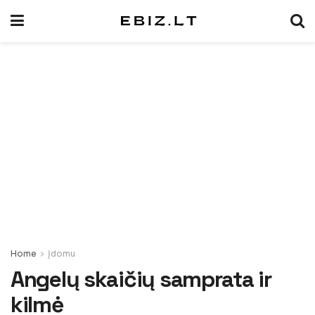
Home
Įdomu
Angelų skaičių samprata ir
kilmė