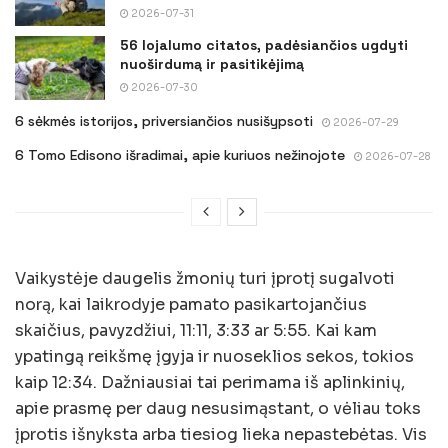
2026-07-31
56 lojalumo citatos, padėsiančios ugdyti
nuoširdumą ir pasitikėjimą
2026-07-30
6 sėkmės istorijos, priversiančios nusišypsoti
2026-07-29
6 Tomo Edisono išradimai, apie kuriuos nežinojote
2026-07-28
Vaikystėje daugelis žmonių turi įprotį sugalvoti
norą, kai laikrodyje pamato pasikartojančius
skaičius, pavyzdžiui, 11:11, 3:33 ar 5:55. Kai kam
ypatingą reikšmę įgyja ir nuoseklios sekos, tokios
kaip 12:34. Dažniausiai tai perimama iš aplinkinių,
apie prasmę per daug nesusimąstant, o vėliau toks
įprotis išnyksta arba tiesiog lieka nepastebėtas. Vis