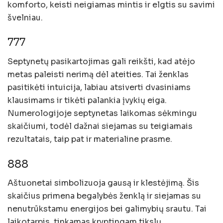
komforto, keisti neigiamas mintis ir elgtis su savimi
švelniau.
777
Septynetų pasikartojimas gali reikšti, kad atėjo
metas paleisti nerimą dėl ateities. Tai ženklas
pasitikėti intuicija, labiau atsiverti dvasiniams
klausimams ir tikėti palankia įvykių eiga.
Numerologijoje septynetas laikomas sėkmingu
skaičiumi, todėl dažnai siejamas su teigiamais
rezultatais, taip pat ir materialine prasme.
888
Aštuonetai simbolizuoja gausą ir klestėjimą. Šis
skaičius primena begalybės ženklą ir siejamas su
nenutrūkstamu energijos bei galimybių srautu. Tai
laikotarpis, tinkamas kryptingam tikslų