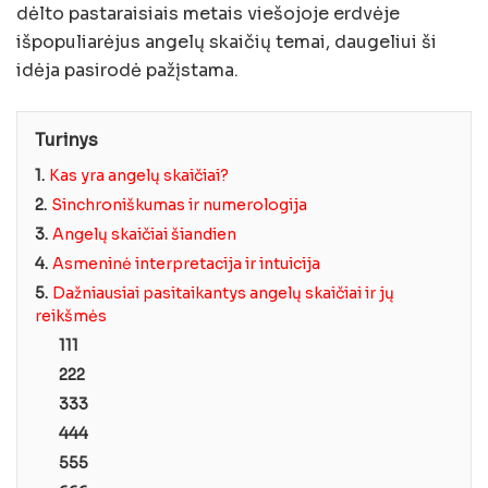
dėlto pastaraisiais metais viešojoje erdvėje
išpopuliarėjus angelų skaičių temai, daugeliui ši
idėja pasirodė pažįstama.
Turinys
1.
Kas yra angelų skaičiai?
2.
Sinchroniškumas ir numerologija
3.
Angelų skaičiai šiandien
4.
Asmeninė interpretacija ir intuicija
5.
Dažniausiai pasitaikantys angelų skaičiai ir jų
reikšmės
111
222
333
444
555