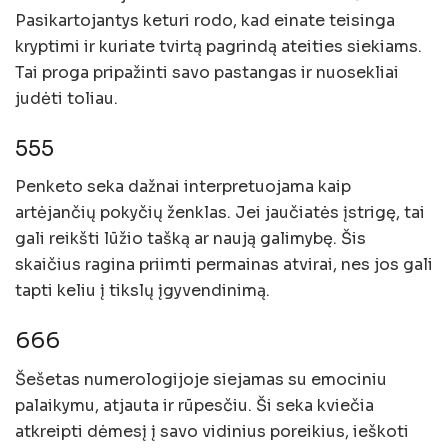
Pasikartojantys keturi rodo, kad einate teisinga
kryptimi ir kuriate tvirtą pagrindą ateities siekiams.
Tai proga pripažinti savo pastangas ir nuosekliai
judėti toliau.
555
Penketo seka dažnai interpretuojama kaip
artėjančių pokyčių ženklas. Jei jaučiatės įstrigę, tai
gali reikšti lūžio tašką ar naują galimybę. Šis
skaičius ragina priimti permainas atvirai, nes jos gali
tapti keliu į tikslų įgyvendinimą.
666
Šešetas numerologijoje siejamas su emociniu
palaikymu, atjauta ir rūpesčiu. Ši seka kviečia
atkreipti dėmesį į savo vidinius poreikius, ieškoti