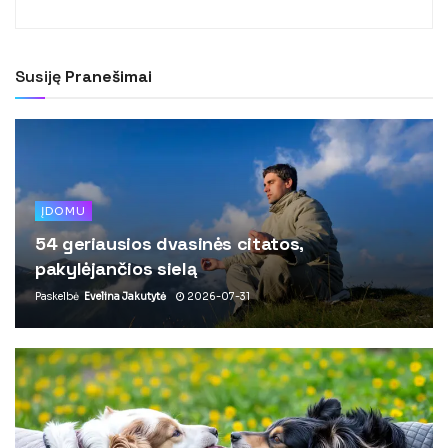
Susiję
Pranešimai
ĮDOMU
54 geriausios dvasinės citatos,
pakylėjančios sielą
Paskelbė
Evelina Jakutytė
2026-07-31