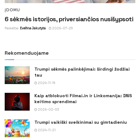
ĮDOMU
6 sėkmės istorijos, priversiančios nusišypsoti
Paskelbė
Evelina Jakutytė
2026-07-29
Rekomenduojame
Trumpi sėkmės palinkėjimai: širdingi žodžiai
tau
2024-11-19
Kaip atblokuoti Filmai.in ir Linkomanija: DNS
keitimo sprendimai
2026-02-03
Trumpi vaikiški sveikinimai su gimtadieniu
2024-11-21