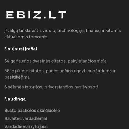
Įžvalgų tinklaraštis verslo, technologijų, finansų ir kitomis
aktualiomis temomis.
Naujausi įrašai
54 geriausios dvasinės citatos, pakylėjančios sielą
56 lojalumo citatos, padėsiančios ugdyti nuoširdumą ir
pasitikėjimą
6 sėkmės istorijos, priversiančios nusišypsoti
Naudinga
Būsto paskolos skaičiuoklė
Savaitės vardadieniai
Vardadieniai rytojaus