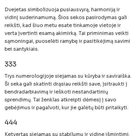
Dvejetas simbolizuoja pusiausvyrą, harmoniją ir
vidinį suderinamumą. Šios sekos pasirodymas gali
reikšti, kad šiuo metu esate tinkamoje vietoje ir
verta įvertinti esamą akimirką. Tai priminimas veikti
sąmoningai, puoselėti ramybę ir pasitikėjimą savimi
bei santykiais.
333
Trys numerologijoje siejamas su kūryba ir saviraiška.
Ši seka gali skatinti drąsiau reikšti save, įsitraukti į
bendradarbiavimą ir ieškoti nestandartinių
sprendimų. Tai ženklas atkreipti dėmesį į savo
gebėjimus ir pagalvoti, kur jie galėtų būti pritaikyti.
444
Ketvertas siejamas su stabilumu ir vidine išmintimi.