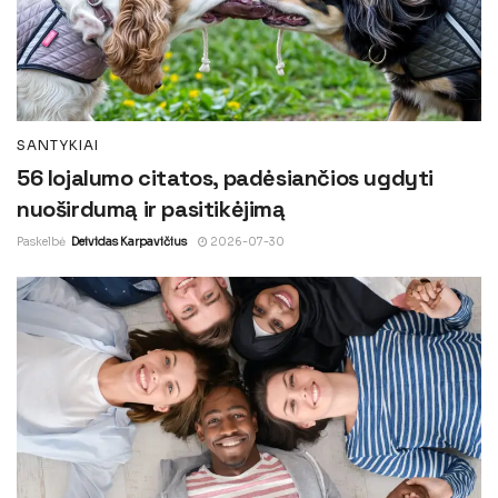
SANTYKIAI
56 lojalumo citatos, padėsiančios ugdyti
nuoširdumą ir pasitikėjimą
Paskelbė
Deividas Karpavičius
2026-07-30