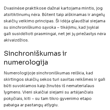
Dvasinėse praktikose dažnai kartojama mintis, jog
atsitiktinumų nėra. Būtent taip aiškinamas ir angelų
skaičių veikimo principas. Ši idėja glaudžiai siejama
su sinchroniškumo sąvoka – tikėjimu, kad įvykiai
gali susidėlioti prasmingai, net jei jų priežastys nėra
akivaizdžios.
Sinchroniškumas ir
numerologija
Numerologijoje sinchroniškumas reiškia, kad
skirtingos skaičių sekos turi savitas reikšmes ir gali
būti suvokiamos kaip žinutės iš nematerialaus
lygmens. Vieni skaičiai siejami su artėjančiais
pokyčiais, kiti – su tam tikro gyvenimo etapo
pabaiga ar pastangų atlygiu.