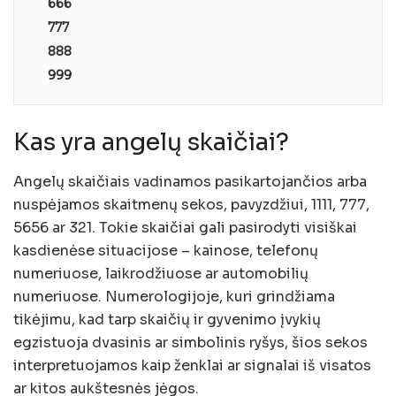
666
777
888
999
Kas yra angelų skaičiai?
Angelų skaičiais vadinamos pasikartojančios arba
nuspėjamos skaitmenų sekos, pavyzdžiui, 1111, 777,
5656 ar 321. Tokie skaičiai gali pasirodyti visiškai
kasdienėse situacijose – kainose, telefonų
numeriuose, laikrodžiuose ar automobilių
numeriuose. Numerologijoje, kuri grindžiama
tikėjimu, kad tarp skaičių ir gyvenimo įvykių
egzistuoja dvasinis ar simbolinis ryšys, šios sekos
interpretuojamos kaip ženklai ar signalai iš visatos
ar kitos aukštesnės jėgos.