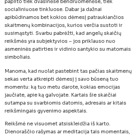
paplito tiek dvasinėse bendruomenėse, tiek
socialiniuose tinkluose. Dabar ja dažnai
apibūdinamos bet kokios dėmesį patraukiančios
skaitmenų kombinacijos, kurios verčia sustoti ir
susimąstyti. Svarbu pabrėžti, kad angelų skaičių
reikšmės yra subjektyvios – jos priklauso nuo
asmeninės patirties ir vidinio santykio su matomais
simboliais.
Manoma, kad nuolat pastebint tas pačias skaitmenų
sekas verta atkreipti dėmesį į savo būseną tuo
momentu: ką tuo metu darote, kokias emocijas
jaučiate, apie ką galvojate. Kartais šie skaičiai
sutampa su svarbiomis datomis, adresais ar kitais
reikšmingais gyvenimo aspektais.
Reikšmė ne visuomet atsiskleidžia iš karto.
Dienoraščio rašymas ar meditacija tais momentais,