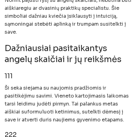
Norint pajusti ryšį su angelų skaičiais, nebūtina būti
aiškiaregiu ar dvasinių praktikų specialistu. Šie
simboliai dažniau kviečia įsiklausyti į intuiciją,
sąmoningai stebėti aplinką ir trumpam susitelkti į
save.
Dažniausiai pasitaikantys
angelų skaičiai ir jų reikšmės
111
Ši seka siejama su naujomis pradžiomis ir
pasitikėjimu savimi. Vieneto kartojimasis laikomas
tarsi leidimu judėti pirmyn. Tai palankus metas
aiškiai suformuluoti ketinimus, sutelkti dėmesį į
save ir atverti duris naujiems gyvenimo etapams.
222