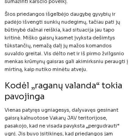
sumažinti karščio poveikį.
Šios priedangos išgelbėjo daugybę gyvybių ir
padėjo išvengti sunkių nudegimų, tačiau pati jų
būtinybė dažnai reiškia, kad situacija jau tapo
kritinė. Miško gaisrų kasmet įvyksta dešimtys
tūkstančių, nemažą dalį jų mažos komandos
suvaldo greitai. Vis dėlto net ir iš pirmo žvilgsnio
menkas krūmynų gaisras gali akimirksniu peraugti į
mirtiną, kaip nutiko minėtu atveju.
Kodėl „raganų valanda“ tokia
pavojinga
Vienas patyręs ugniagesys, dalyvavęs gesinant
gaisrą kalnuotose Vakarų JAV teritorijose,
pasakojo, kad ne visada pavyksta „pergudrauti“
ugnį. Jis buvo įsitikinęs, kad priedangos jam