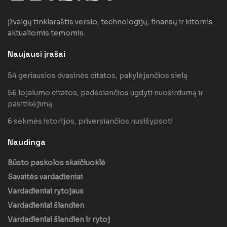
Įžvalgų tinklaraštis verslo, technologijų, finansų ir kitomis
aktualiomis temomis.
Naujausi įrašai
54 geriausios dvasinės citatos, pakylėjančios sielą
56 lojalumo citatos, padėsiančios ugdyti nuoširdumą ir
pasitikėjimą
6 sėkmės istorijos, priversiančios nusišypsoti
Naudinga
Būsto paskolos skaičiuoklė
Savaitės vardadieniai
Vardadieniai rytojaus
Vardadieniai šiandien
Vardadieniai šiandien ir rytoj