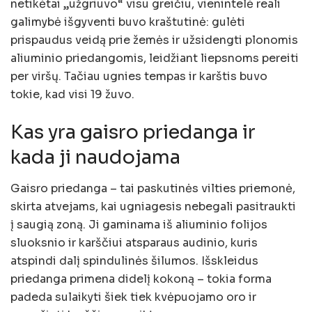
netikėtai „užgriuvo“ visu greičiu, vienintelė reali
galimybė išgyventi buvo kraštutinė: gulėti
prispaudus veidą prie žemės ir užsidengti plonomis
aliuminio priedangomis, leidžiant liepsnoms pereiti
per viršų. Tačiau ugnies tempas ir karštis buvo
tokie, kad visi 19 žuvo.
Kas yra gaisro priedanga ir
kada ji naudojama
Gaisro priedanga – tai paskutinės vilties priemonė,
skirta atvejams, kai ugniagesis nebegali pasitraukti
į saugią zoną. Ji gaminama iš aliuminio folijos
sluoksnio ir karščiui atsparaus audinio, kuris
atspindi dalį spindulinės šilumos. Išskleidus
priedanga primena didelį kokoną – tokia forma
padeda sulaikyti šiek tiek kvėpuojamo oro ir