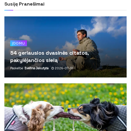
Susiję
Pranešimai
ĮDOMU
54 geriausios dvasinės citatos,
pakylėjančios sielą
Paskelbė
Evelina Jakutytė
2026-07-31