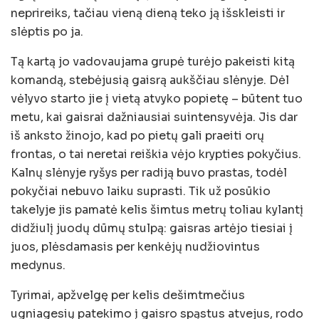
neprireiks, tačiau vieną dieną teko ją išskleisti ir
slėptis po ja.
Tą kartą jo vadovaujama grupė turėjo pakeisti kitą
komandą, stebėjusią gaisrą aukščiau slėnyje. Dėl
vėlyvo starto jie į vietą atvyko popietę – būtent tuo
metu, kai gaisrai dažniausiai suintensyvėja. Jis dar
iš anksto žinojo, kad po pietų gali praeiti orų
frontas, o tai neretai reiškia vėjo krypties pokyčius.
Kalnų slėnyje ryšys per radiją buvo prastas, todėl
pokyčiai nebuvo laiku suprasti. Tik už posūkio
takelyje jis pamatė kelis šimtus metrų toliau kylantį
didžiulį juodų dūmų stulpą: gaisras artėjo tiesiai į
juos, plėsdamasis per kenkėjų nudžiovintus
medynus.
Tyrimai, apžvelgę per kelis dešimtmečius
ugniagesių patekimo į gaisro spąstus atvejus, rodo