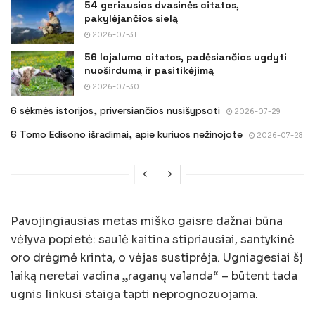
54 geriausios dvasinės citatos,
pakylėjančios sielą
2026-07-31
56 lojalumo citatos, padėsiančios ugdyti
nuoširdumą ir pasitikėjimą
2026-07-30
6 sėkmės istorijos, priversiančios nusišypsoti
2026-07-29
6 Tomo Edisono išradimai, apie kuriuos nežinojote
2026-07-28
Pavojingiausias metas miško gaisre dažnai būna
vėlyva popietė: saulė kaitina stipriausiai, santykinė
oro drėgmė krinta, o vėjas sustiprėja. Ugniagesiai šį
laiką neretai vadina „raganų valanda“ – būtent tada
ugnis linkusi staiga tapti neprognozuojama.