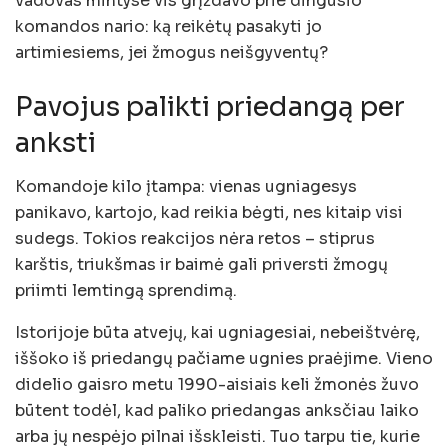
vadovas mintyse vis grįždavo prie dingusio
komandos nario: ką reikėtų pasakyti jo
artimiesiems, jei žmogus neišgyventų?
Pavojus palikti priedangą per
anksti
Komandoje kilo įtampa: vienas ugniagesys
panikavo, kartojo, kad reikia bėgti, nes kitaip visi
sudegs. Tokios reakcijos nėra retos – stiprus
karštis, triukšmas ir baimė gali priversti žmogų
priimti lemtingą sprendimą.
Istorijoje būta atvejų, kai ugniagesiai, nebeištvėrę,
iššoko iš priedangų pačiame ugnies praėjime. Vieno
didelio gaisro metu 1990-aisiais keli žmonės žuvo
būtent todėl, kad paliko priedangas anksčiau laiko
arba jų nespėjo pilnai išskleisti. Tuo tarpu tie, kurie