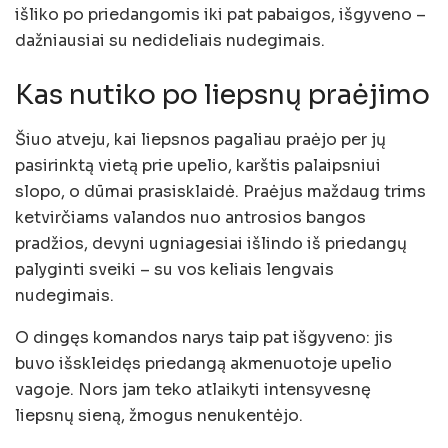
išliko po priedangomis iki pat pabaigos, išgyveno –
dažniausiai su nedideliais nudegimais.
Kas nutiko po liepsnų praėjimo
Šiuo atveju, kai liepsnos pagaliau praėjo per jų
pasirinktą vietą prie upelio, karštis palaipsniui
slopo, o dūmai prasisklaidė. Praėjus maždaug trims
ketvirčiams valandos nuo antrosios bangos
pradžios, devyni ugniagesiai išlindo iš priedangų
palyginti sveiki – su vos keliais lengvais
nudegimais.
O dingęs komandos narys taip pat išgyveno: jis
buvo išskleidęs priedangą akmenuotoje upelio
vagoje. Nors jam teko atlaikyti intensyvesnę
liepsnų sieną, žmogus nenukentėjo.