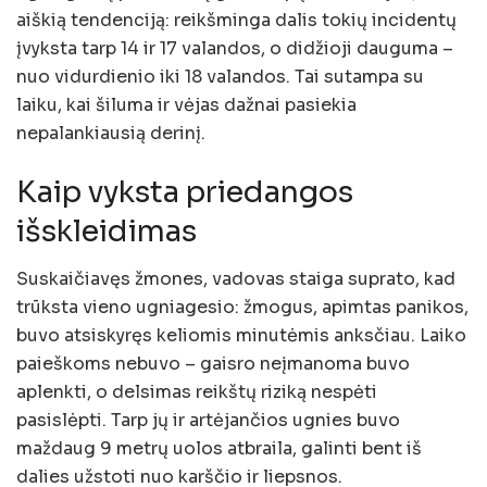
aiškią tendenciją: reikšminga dalis tokių incidentų
įvyksta tarp 14 ir 17 valandos, o didžioji dauguma –
nuo vidurdienio iki 18 valandos. Tai sutampa su
laiku, kai šiluma ir vėjas dažnai pasiekia
nepalankiausią derinį.
Kaip vyksta priedangos
išskleidimas
Suskaičiavęs žmones, vadovas staiga suprato, kad
trūksta vieno ugniagesio: žmogus, apimtas panikos,
buvo atsiskyręs keliomis minutėmis anksčiau. Laiko
paieškoms nebuvo – gaisro neįmanoma buvo
aplenkti, o delsimas reikštų riziką nespėti
pasislėpti. Tarp jų ir artėjančios ugnies buvo
maždaug 9 metrų uolos atbraila, galinti bent iš
dalies užstoti nuo karščio ir liepsnos.