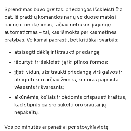
Sprendimas buvo greitas: priedangas išskleisti čia
pat. Iš pradžių komandos narių veiduose matėsi
baimė ir netikėjimas, tačiau netrukus įsijungė
automatizmas – tai, kas išmokta per kasmetines
pratybas. Veiksmai paprasti, bet kritiškai svarbūs:
atsisegti dėklą ir ištraukti priedangą;
išpurtyti ir išskleisti ją iki pilnos formos;
įlįsti vidun, užsitraukti priedangą virš galvos ir
atsigulti kuo arčiau žemės, kur oras paprastai
vėsesnis ir švaresnis;
alkūnėmis, keliais ir pėdomis prispausti kraštus,
kad stiprūs gaisro sukelti oro srautai jų
nepakeltų.
Vos po minutės ar panašiai per stovyklavietę