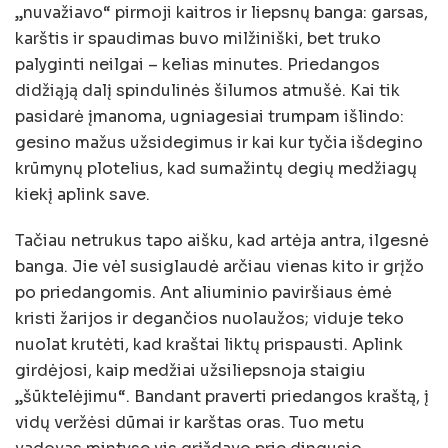
„nuvažiavo“ pirmoji kaitros ir liepsnų banga: garsas,
karštis ir spaudimas buvo milžiniški, bet truko
palyginti neilgai – kelias minutes. Priedangos
didžiąją dalį spindulinės šilumos atmušė. Kai tik
pasidarė įmanoma, ugniagesiai trumpam išlindo:
gesino mažus užsidegimus ir kai kur tyčia išdegino
krūmynų plotelius, kad sumažintų degių medžiagų
kiekį aplink save.
Tačiau netrukus tapo aišku, kad artėja antra, ilgesnė
banga. Jie vėl susiglaudė arčiau vienas kito ir grįžo
po priedangomis. Ant aliuminio paviršiaus ėmė
kristi žarijos ir degančios nuolaužos; viduje teko
nuolat krutėti, kad kraštai liktų prispausti. Aplink
girdėjosi, kaip medžiai užsiliepsnoja staigiu
„šūktelėjimu“. Bandant praverti priedangos kraštą, į
vidų veržėsi dūmai ir karštas oras. Tuo metu