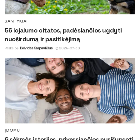
SANTYKIAI
56 lojalumo citatos, padėsiančios ugdyti
nuoširdumą ir pasitikėjimą
Paskelbė
Deividas Karpavičius
2026-07-30
ĮDOMU
6 sėkmės istorijos, priversiančios nusišypsoti