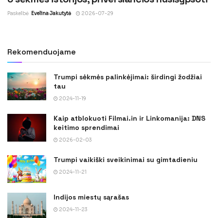
Paskelbė
Evelina Jakutytė
2026-07-29
Rekomenduojame
Trumpi sėkmės palinkėjimai: širdingi žodžiai
tau
2024-11-19
Kaip atblokuoti Filmai.in ir Linkomanija: DNS
keitimo sprendimai
2026-02-03
Trumpi vaikiški sveikinimai su gimtadieniu
2024-11-21
Indijos miestų sąrašas
2024-11-23