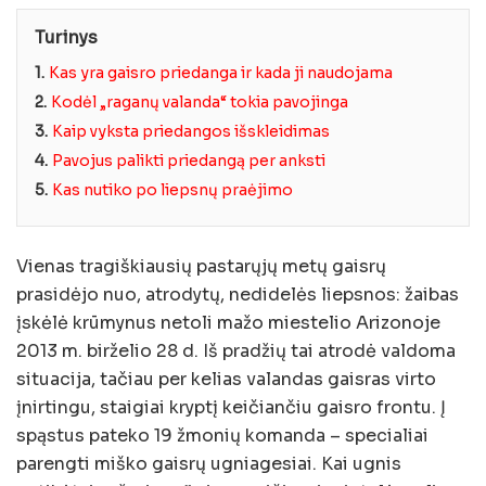
Turinys
1.
Kas yra gaisro priedanga ir kada ji naudojama
2.
Kodėl „raganų valanda“ tokia pavojinga
3.
Kaip vyksta priedangos išskleidimas
4.
Pavojus palikti priedangą per anksti
5.
Kas nutiko po liepsnų praėjimo
Vienas tragiškiausių pastarųjų metų gaisrų
prasidėjo nuo, atrodytų, nedidelės liepsnos: žaibas
įskėlė krūmynus netoli mažo miestelio Arizonoje
2013 m. birželio 28 d. Iš pradžių tai atrodė valdoma
situacija, tačiau per kelias valandas gaisras virto
įnirtingu, staigiai kryptį keičiančiu gaisro frontu. Į
spąstus pateko 19 žmonių komanda – specialiai
parengti miško gaisrų ugniagesiai. Kai ugnis