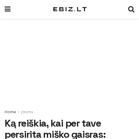
Home
Įdomu
Ką reiškia, kai per tave
persirita miško gaisras: