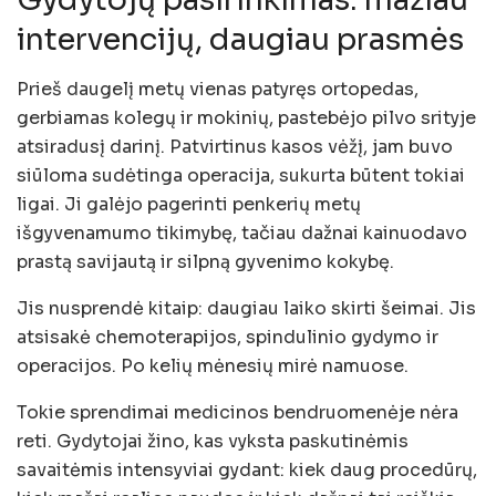
Gydytojų pasirinkimas: mažiau
intervencijų, daugiau prasmės
Prieš daugelį metų vienas patyręs ortopedas,
gerbiamas kolegų ir mokinių, pastebėjo pilvo srityje
atsiradusį darinį. Patvirtinus kasos vėžį, jam buvo
siūloma sudėtinga operacija, sukurta būtent tokiai
ligai. Ji galėjo pagerinti penkerių metų
išgyvenamumo tikimybę, tačiau dažnai kainuodavo
prastą savijautą ir silpną gyvenimo kokybę.
Jis nusprendė kitaip: daugiau laiko skirti šeimai. Jis
atsisakė chemoterapijos, spindulinio gydymo ir
operacijos. Po kelių mėnesių mirė namuose.
Tokie sprendimai medicinos bendruomenėje nėra
reti. Gydytojai žino, kas vyksta paskutinėmis
savaitėmis intensyviai gydant: kiek daug procedūrų,