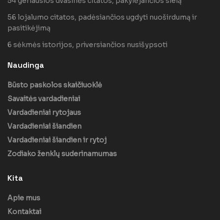
54 geriausios dvasinės citatos, pakylėjančios sielą
56 lojalumo citatos, padėsiančios ugdyti nuoširdumą ir
pasitikėjimą
6 sėkmės istorijos, priversiančios nusišypsoti
Naudinga
Būsto paskolos skaičiuoklė
Savaitės vardadieniai
Vardadieniai rytojaus
Vardadieniai šiandien
Vardadieniai šiandien ir rytoj
Zodiako ženklų suderinamumas
Kita
Apie mus
Kontaktai