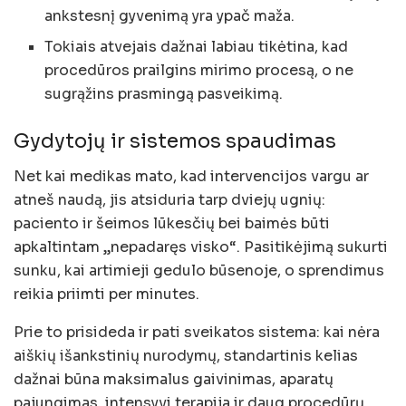
ankstesnį gyvenimą yra ypač maža.
Tokiais atvejais dažnai labiau tikėtina, kad
procedūros prailgins mirimo procesą, o ne
sugrąžins prasmingą pasveikimą.
Gydytojų ir sistemos spaudimas
Net kai medikas mato, kad intervencijos vargu ar
atneš naudą, jis atsiduria tarp dviejų ugnių:
paciento ir šeimos lūkesčių bei baimės būti
apkaltintam „nepadaręs visko“. Pasitikėjimą sukurti
sunku, kai artimieji gedulo būsenoje, o sprendimus
reikia priimti per minutes.
Prie to prisideda ir pati sveikatos sistema: kai nėra
aiškių išankstinių nurodymų, standartinis kelias
dažnai būna maksimalus gaivinimas, aparatų
pajungimas, intensyvi terapija ir daug procedūrų.