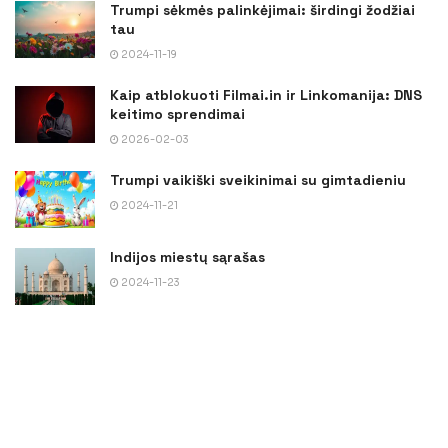
Trumpi sėkmės palinkėjimai: širdingi žodžiai
tau
2024-11-19
Kaip atblokuoti Filmai.in ir Linkomanija: DNS
keitimo sprendimai
2026-02-03
Trumpi vaikiški sveikinimai su gimtadieniu
2024-11-21
Indijos miestų sąrašas
2024-11-23