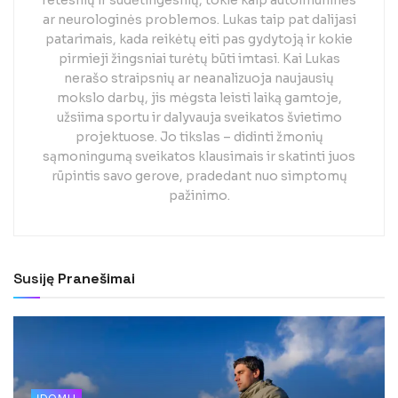
ar neurologinės problemos. Lukas taip pat dalijasi
patarimais, kada reikėtų eiti pas gydytoją ir kokie
pirmieji žingsniai turėtų būti imtasi. Kai Lukas
nerašo straipsnių ar neanalizuoja naujausių
mokslo darbų, jis mėgsta leisti laiką gamtoje,
užsiima sportu ir dalyvauja sveikatos švietimo
projektuose. Jo tikslas – didinti žmonių
sąmoningumą sveikatos klausimais ir skatinti juos
rūpintis savo gerove, pradedant nuo simptomų
pažinimo.
Susiję
Pranešimai
ĮDOMU