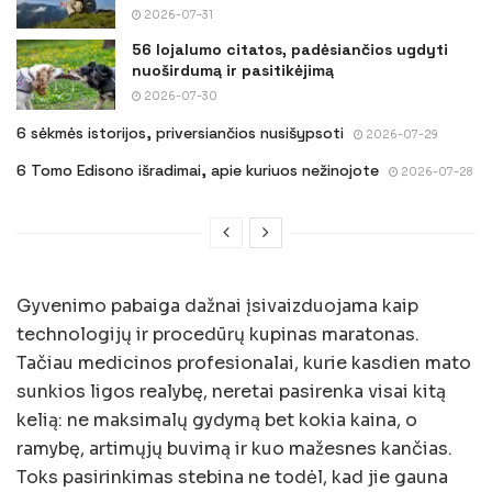
2026-07-31
56 lojalumo citatos, padėsiančios ugdyti
nuoširdumą ir pasitikėjimą
2026-07-30
6 sėkmės istorijos, priversiančios nusišypsoti
2026-07-29
6 Tomo Edisono išradimai, apie kuriuos nežinojote
2026-07-28
Gyvenimo pabaiga dažnai įsivaizduojama kaip
technologijų ir procedūrų kupinas maratonas.
Tačiau medicinos profesionalai, kurie kasdien mato
sunkios ligos realybę, neretai pasirenka visai kitą
kelią: ne maksimalų gydymą bet kokia kaina, o
ramybę, artimųjų buvimą ir kuo mažesnes kančias.
Toks pasirinkimas stebina ne todėl, kad jie gauna