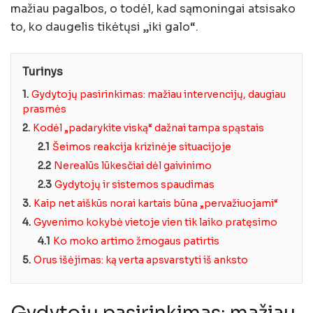
mažiau pagalbos, o todėl, kad sąmoningai atsisako
to, ko daugelis tikėtųsi „iki galo“.
Turinys
1.
Gydytojų pasirinkimas: mažiau intervencijų, daugiau
prasmės
2.
Kodėl „padarykite viską“ dažnai tampa spąstais
2.1
Šeimos reakcija krizinėje situacijoje
2.2
Nerealūs lūkesčiai dėl gaivinimo
2.3
Gydytojų ir sistemos spaudimas
3.
Kaip net aiškūs norai kartais būna „pervažiuojami“
4.
Gyvenimo kokybė vietoje vien tik laiko pratęsimo
4.1
Ko moko artimo žmogaus patirtis
5.
Orus išėjimas: ką verta apsvarstyti iš anksto