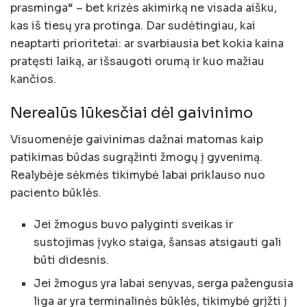
prasminga“ – bet krizės akimirką ne visada aišku,
kas iš tiesų yra protinga. Dar sudėtingiau, kai
neaptarti prioritetai: ar svarbiausia bet kokia kaina
pratęsti laiką, ar išsaugoti orumą ir kuo mažiau
kančios.
Nerealūs lūkesčiai dėl gaivinimo
Visuomenėje gaivinimas dažnai matomas kaip
patikimas būdas sugrąžinti žmogų į gyvenimą.
Realybėje sėkmės tikimybė labai priklauso nuo
paciento būklės.
Jei žmogus buvo palyginti sveikas ir
sustojimas įvyko staiga, šansas atsigauti gali
būti didesnis.
Jei žmogus yra labai senyvas, serga pažengusia
liga ar yra terminalinės būklės, tikimybė grįžti į