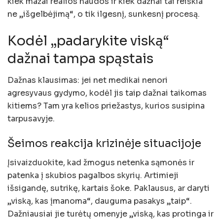
kiek mažai realios naudos ir kiek dažnai tai reiškia
ne „išgelbėjimą“, o tik ilgesnį, sunkesnį procesą.
Kodėl „padarykite viską“
dažnai tampa spąstais
Dažnas klausimas: jei net medikai nenori
agresyvaus gydymo, kodėl jis taip dažnai taikomas
kitiems? Tam yra kelios priežastys, kurios susipina
tarpusavyje.
Šeimos reakcija krizinėje situacijoje
Įsivaizduokite, kad žmogus netenka sąmonės ir
patenka į skubios pagalbos skyrių. Artimieji
išsigandę, sutrikę, kartais šoke. Paklausus, ar daryti
„viską, kas įmanoma“, dauguma pasakys „taip“.
Dažniausiai jie turėtų omenyje „viską, kas protinga ir