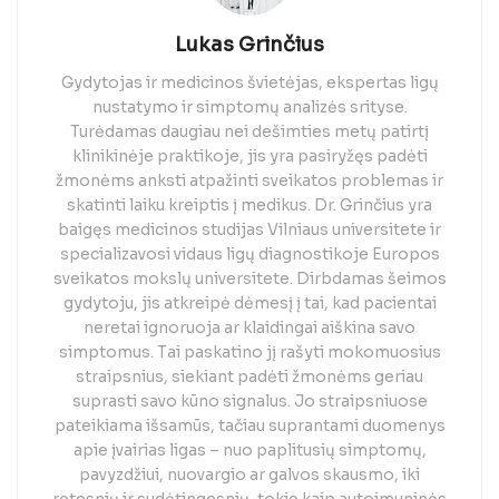
Lukas Grinčius
Gydytojas ir medicinos švietėjas, ekspertas ligų
nustatymo ir simptomų analizės srityse.
Turėdamas daugiau nei dešimties metų patirtį
klinikinėje praktikoje, jis yra pasiryžęs padėti
žmonėms anksti atpažinti sveikatos problemas ir
skatinti laiku kreiptis į medikus. Dr. Grinčius yra
baigęs medicinos studijas Vilniaus universitete ir
specializavosi vidaus ligų diagnostikoje Europos
sveikatos mokslų universitete. Dirbdamas šeimos
gydytoju, jis atkreipė dėmesį į tai, kad pacientai
neretai ignoruoja ar klaidingai aiškina savo
simptomus. Tai paskatino jį rašyti mokomuosius
straipsnius, siekiant padėti žmonėms geriau
suprasti savo kūno signalus. Jo straipsniuose
pateikiama išsamūs, tačiau suprantami duomenys
apie įvairias ligas – nuo paplitusių simptomų,
pavyzdžiui, nuovargio ar galvos skausmo, iki
retesnių ir sudėtingesnių, tokie kaip autoimuninės