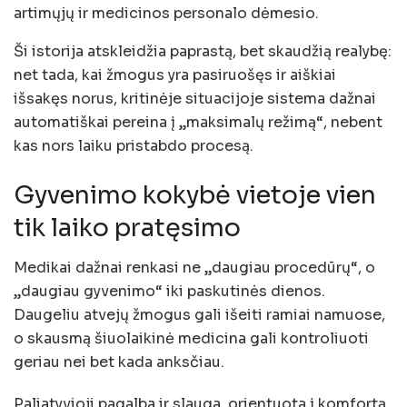
artimųjų ir medicinos personalo dėmesio.
Ši istorija atskleidžia paprastą, bet skaudžią realybę:
net tada, kai žmogus yra pasiruošęs ir aiškiai
išsakęs norus, kritinėje situacijoje sistema dažnai
automatiškai pereina į „maksimalų režimą“, nebent
kas nors laiku pristabdo procesą.
Gyvenimo kokybė vietoje vien
tik laiko pratęsimo
Medikai dažnai renkasi ne „daugiau procedūrų“, o
„daugiau gyvenimo“ iki paskutinės dienos.
Daugeliu atvejų žmogus gali išeiti ramiai namuose,
o skausmą šiuolaikinė medicina gali kontroliuoti
geriau nei bet kada anksčiau.
Paliatyvioji pagalba ir slauga, orientuota į komfortą