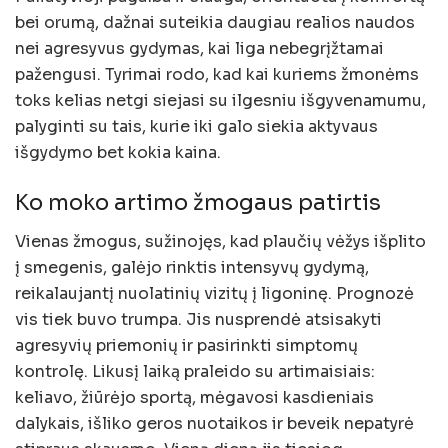
bei orumą, dažnai suteikia daugiau realios naudos
nei agresyvus gydymas, kai liga nebegrįžtamai
pažengusi. Tyrimai rodo, kad kai kuriems žmonėms
toks kelias netgi siejasi su ilgesniu išgyvenamumu,
palyginti su tais, kurie iki galo siekia aktyvaus
išgydymo bet kokia kaina.
Ko moko artimo žmogaus patirtis
Vienas žmogus, sužinojęs, kad plaučių vėžys išplito
į smegenis, galėjo rinktis intensyvų gydymą,
reikalaujantį nuolatinių vizitų į ligoninę. Prognozė
vis tiek buvo trumpa. Jis nusprendė atsisakyti
agresyvių priemonių ir pasirinkti simptomų
kontrolę. Likusį laiką praleido su artimaisiais:
keliavo, žiūrėjo sportą, mėgavosi kasdieniais
dalykais, išliko geros nuotaikos ir beveik nepatyrė