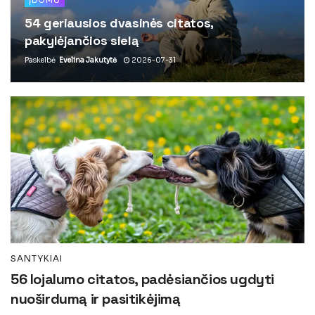
54 geriausios dvasinės citatos,
pakylėjančios sielą
Paskelbė
Evelina Jakutytė
2026-07-31
SANTYKIAI
56 lojalumo citatos, padėsiančios ugdyti
nuoširdumą ir pasitikėjimą