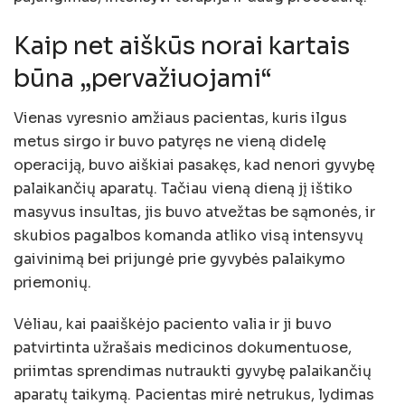
Kaip net aiškūs norai kartais
būna „pervažiuojami“
Vienas vyresnio amžiaus pacientas, kuris ilgus
metus sirgo ir buvo patyręs ne vieną didelę
operaciją, buvo aiškiai pasakęs, kad nenori gyvybę
palaikančių aparatų. Tačiau vieną dieną jį ištiko
masyvus insultas, jis buvo atvežtas be sąmonės, ir
skubios pagalbos komanda atliko visą intensyvų
gaivinimą bei prijungė prie gyvybės palaikymo
priemonių.
Vėliau, kai paaiškėjo paciento valia ir ji buvo
patvirtinta užrašais medicinos dokumentuose,
priimtas sprendimas nutraukti gyvybę palaikančių
aparatų taikymą. Pacientas mirė netrukus, lydimas