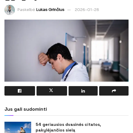
Paskelbė
Lukas Grinčius
2026-01-28
Jus gali sudominti
54 geriausios dvasinės citatos,
pakylėjančios sielą