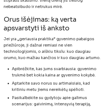
stipraus skausmo. Vieną dieną jis tiesiog
nebeatsibudo ir netrukus mirė.
Orus išėjimas: ką verta
apsvarstyti iš anksto
Jei yra „geriausia praktika“ gyvenimo pabaigos
priežiūroje, ji dažnai remiasi ne vien
technologijomis, o aiškiu tikslu: kuo daugiau
orumo, kuo mažiau kančios ir kuo daugiau artumo.
Apibrėžkite, kas jums svarbiausia: gyvenimo
trukmė bet kokia kaina ar gyvenimo kokybė.
Aptarkite savo norus su artimaisiais, kad
kritiniu metu jiems nereikėtų spėlioti.
Pasikalbėkite su gydytoju apie galimus
scenarijus: gaivinimą, intensyvią terapiją,