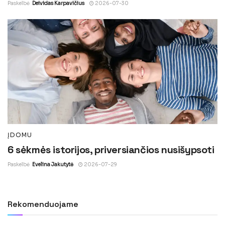
Paskelbė
Deividas Karpavičius
2026-07-30
ĮDOMU
6 sėkmės istorijos, priversiančios nusišypsoti
Paskelbė
Evelina Jakutytė
2026-07-29
Rekomenduojame