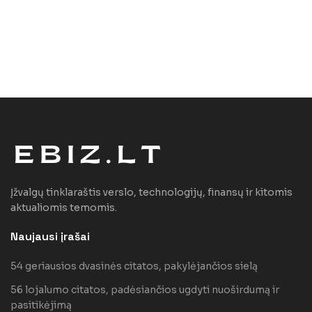
Įžvalgų tinklaraštis verslo, technologijų, finansų ir kitomis
aktualiomis temomis.
Naujausi įrašai
54 geriausios dvasinės citatos, pakylėjančios sielą
56 lojalumo citatos, padėsiančios ugdyti nuoširdumą ir
pasitikėjimą