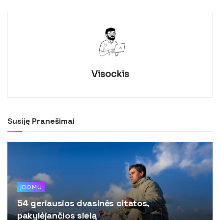
Visockis
Susiję
Pranešimai
ĮDOMU
54 geriausios dvasinės citatos,
pakylėjančios sielą