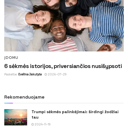
ĮDOMU
6 sėkmės istorijos, priversiančios nusišypsoti
Paskelbė
Evelina Jakutytė
2026-07-29
Rekomenduojame
Trumpi sėkmės palinkėjimai: širdingi žodžiai
tau
2024-11-19