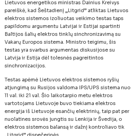
Lietuvos energetikos ministras Dainius Kreivys
pareiškė, kad Šeštadienį „Litgrid” atliktas Lietuvos
elektros sistemos izoliuotas veikimo testas taps
papildomu argumentu Latvijai ir Estijai spartinti
Baltijos šalių elektros tinklų sinchronizavimą su
Vakarų Europos sistema. Ministro teigimu, šis
testas yra svarbus argumentas diskusijose su
Latvija ir Estija dėl tolesnės pagreitintos
sinchronizacijos.
Testas apėmė Lietuvos elektros sistemos ryšių
atjungimą su Rusijos valdoma IPS/UPS sistema nuo
11 val. iki 21 val. Šio laikotarpio metu elektros
vartotojams Lietuvoje buvo tiekiama elektros
energija iš Lietuvoje esančių elektrinių, taip pat per
nuolatines srovės jungtis su Lenkija ir Švedija, o
elektros sistemos balansą ir dažnį kontroliavo tik
„Litgrid” dispečerinės.