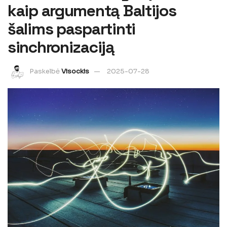
kaip argumentą Baltijos
šalims paspartinti
sinchronizaciją
Paskelbė
Visockis
2025-07-28