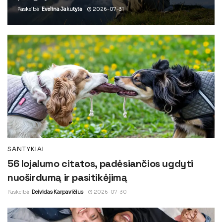
Paskelbė
Evelina Jakutytė
2026-07-31
SANTYKIAI
56 lojalumo citatos, padėsiančios ugdyti
nuoširdumą ir pasitikėjimą
Paskelbė
Deividas Karpavičius
2026-07-30