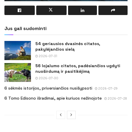
Jus gali sudominti
54 geriausios dvasinės citatos,
pakylėjančios sielą
2026-07-31
56 lojalumo citatos, padėsiančios ugdyti
nuoširdumą ir pasitikėjimą
2026-07-30
6 sėkmės istorijos, priversiančios nusišypsoti
2026-07-29
6 Tomo Edisono išradimai, apie kuriuos nežinojote
2026-07-28