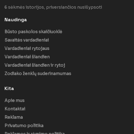
6 sėkmės istorijos, priversiančios nusišypsoti
Naudinga
Būsto paskolos skaičiuoklė
Savaitės vardadieniai
Vardadieniai rytojaus
Vardadieniai šiandien
Vardadieniai šiandien ir rytoj
Zodiako ženklų suderinamumas
Kita
Apie mus
Kontaktai
Reklama
Privatumo politika