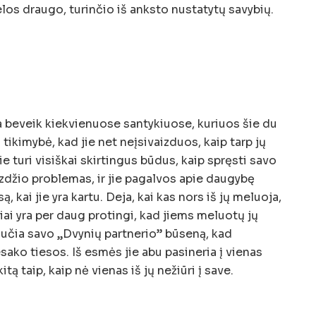
los draugo, turinčio iš anksto nustatytų savybių.
ta beveik kiekvienuose santykiuose, kuriuos šie du
yra tikimybė, kad jie net neįsivaizduos, kaip tarp jų
ie turi visiškai skirtingus būdus, kaip spręsti savo
izdžio problemas, ir jie pagalvos apie daugybę
ą, kai jie yra kartu. Deja, kai kas nors iš jų meluoja,
i yra per daug protingi, kad jiems meluotų jų
jaučia savo „Dvynių partnerio” būseną, kad
sako tiesos. Iš esmės jie abu pasineria į vienas
ą taip, kaip nė vienas iš jų nežiūri į save.