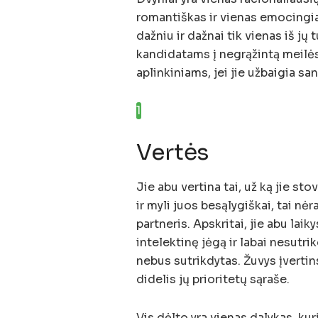
romantiškas ir vienas emocingiaus
dažniu ir dažnai tik vienas iš jų 
kandidatams į negrąžintą meilės
aplinkiniams, jei jie užbaigia s
1
%
Vertės
Jie abu vertina tai, už ką jie stov
ir myli juos besąlygiškai, tai nėr
partneris. Apskritai, jie abu laiky
intelektinę jėgą ir labai nesutri
nebus sutrikdytas. Žuvys įvertin
didelis jų prioritetų sąraše.
Vis dėlto yra vienas dalykas, kurį