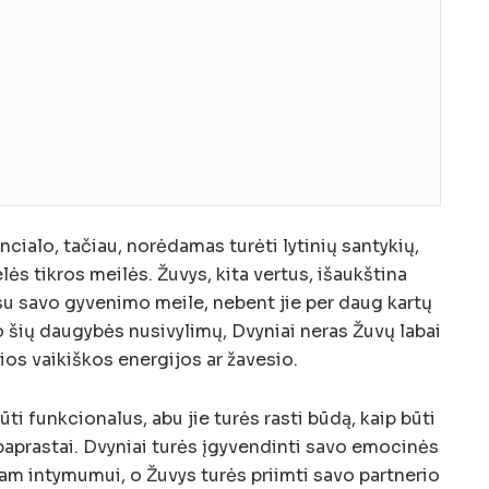
ncialo, tačiau, norėdamas turėti lytinių santykių,
elės tikros meilės. Žuvys, kita vertus, išaukština
ti su savo gyvenimo meile, nebent jie per daug kartų
po šių daugybės nusivylimų, Dvyniai neras Žuvų labai
kios vaikiškos energijos ar žavesio.
ūti funkcionalus, abu jie turės rasti būdą, kaip būti
a paprastai. Dvyniai turės įgyvendinti savo emocinės
kram intymumui, o Žuvys turės priimti savo partnerio