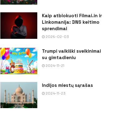
Kaip atblokuoti Filmai.in ir
Linkomanija: DNS keitimo
sprendimai
2026-02-03
Trumpi vaikiški sveikinimai
su gimtadieniu
2024-11-21
Indijos miestų sąrašas
2024-11-23