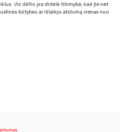
klus. Vis dėlto yra didelė tikimybė, kad jie net
sualinės būtybės ar išlaikys atstumą vienas nuo
inamumas