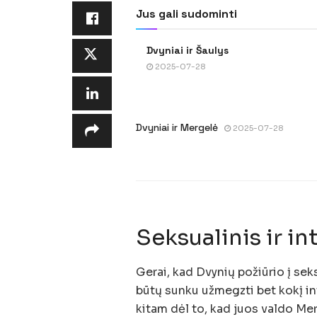
Jus gali sudominti
Dvyniai ir Šaulys
2025-07-28
Dvyniai ir Mergelė
2025-07-28
Seksualinis ir
Gerai, kad Dvynių požiūrio į sek
būtų sunku užmegzti bet kokį int
kitam dėl to, kad juos valdo Mer