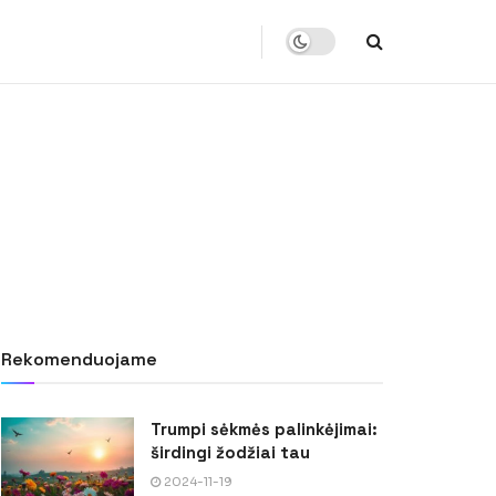
Rekomenduojame
Trumpi sėkmės palinkėjimai:
širdingi žodžiai tau
2024-11-19