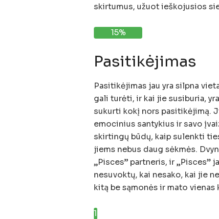
skirtumus, užuot ieškojusios sie
15%
Pasitikėjimas
Pasitikėjimas jau yra silpna vie
gali turėti, ir kai jie susiburia, 
sukurti kokį nors pasitikėjimą. J
emocinius santykius ir savo įva
skirtingų būdų, kaip sulenkti ties
jiems nebus daug sėkmės. Dvynia
„Pisces” partneris, ir „Pisces” 
nesuvoktų, kai nesako, kai jie ne
kitą be sąmonės ir mato vienas kit
1