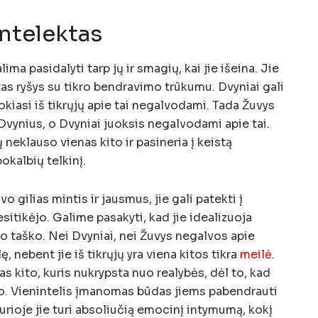
ntelektas
lima pasidalyti tarp jų ir smagių, kai jie išeina. Jie
stas ryšys su tikro bendravimo trūkumu. Dvyniai gali
okiasi iš tikrųjų apie tai negalvodami. Tada Žuvys
Dvynius, o Dvyniai juoksis negalvodami apie tai.
ų neklauso vienas kito ir pasineria į keistą
okalbių telkinį.
o gilias mintis ir jausmus, jie gali patekti į
nesitikėjo. Galime pasakyti, kad jie idealizuoja
imo taško. Nei Dvyniai, nei Žuvys negalvos apie
ę, nebent jie iš tikrųjų yra viena kitos tikra
meilė
.
nas kito, kuris nukrypsta nuo realybės, dėl to, kad
ito. Vienintelis įmanomas būdas jiems pabendrauti
 kurioje jie turi absoliučią emocinį intymumą, kokį