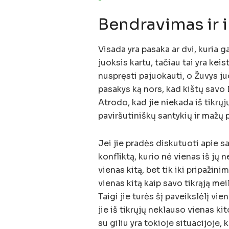
%
Bendravimas ir i
Visada yra pasaka ar dvi, kuria ga
juoksis kartu, tačiau tai yra kei
nuspręsti pajuokauti, o Žuvys ju
pasakys ką nors, kad kištų savo 
Atrodo, kad jie niekada iš tikrųj
paviršutiniškų santykių ir mažų p
Jei jie pradės diskutuoti apie sav
konfliktą, kurio nė vienas iš jų 
vienas kitą, bet tik iki pripažin
vienas kitą kaip savo tikrąją meil
Taigi jie turės šį paveikslėlį vie
jie iš tikrųjų neklauso vienas k
su giliu yra tokioje situacijoje,