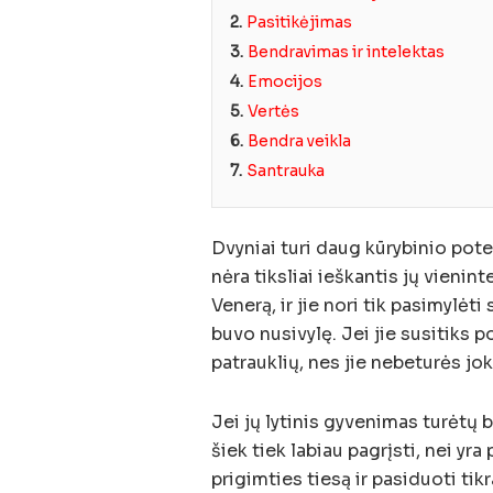
2.
Pasitikėjimas
3.
Bendravimas ir intelektas
4.
Emocijos
5.
Vertės
6.
Bendra veikla
7.
Santrauka
Dvyniai turi daug kūrybinio pote
nėra tiksliai ieškantis jų vienint
Venerą, ir jie nori tik pasimylė
buvo nusivylę. Jei jie susitiks 
patrauklių, nes jie nebeturės jo
Jei jų lytinis gyvenimas turėtų b
šiek tiek labiau pagrįsti, nei yr
prigimties tiesą ir pasiduoti ti