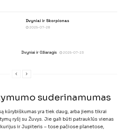
Dvyniai ir Skorpionas
2025-07-28
Dvyniai ir Ožiaragis
2025-07-23
 intymumo suderinamumas
są kūrybiškumas yra tiek daug, arba jiems tikrai
ymų ryšį su Žuvys. Jie gali būti patrauklūs vienas
kurijus ir Jupiteris – tose pačiose planetose,