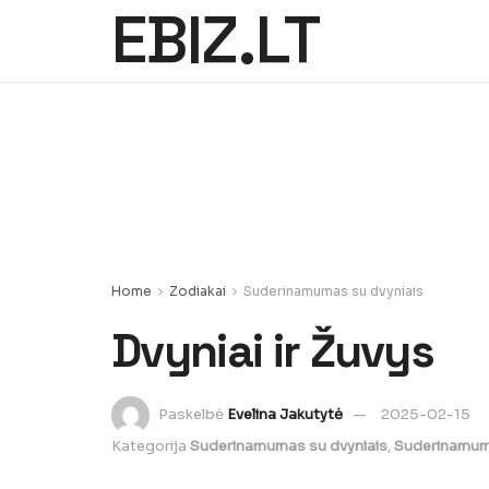
EBIZ.LT
Home
Zodiakai
Suderinamumas su dvyniais
Dvyniai ir Žuvys
Paskelbė
Evelina Jakutytė
2025-02-15
Kategorija
Suderinamumas su dvyniais
,
Suderinamum