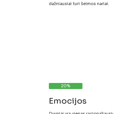
dažniausiai turi šeimos nariai.
20%
Emocijos
Dvyniai yra vienas racionaliausi