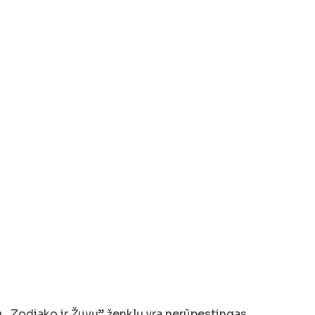
ų „Zodiako ir Žuvų” ženklų yra nerūpestingas