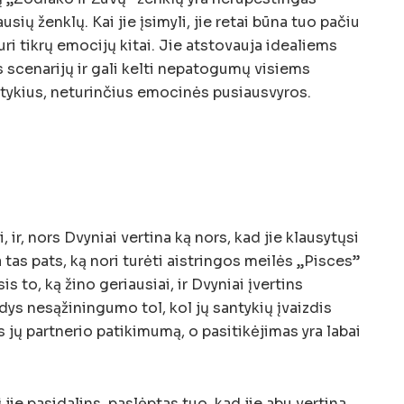
ių ženklų. Kai jie įsimyli, jie retai būna tuo pačiu
turi tikrų emocijų kitai. Jie atstovauja idealiems
 scenarijų ir gali kelti nepatogumų visiems
antykius, neturinčius emocinės pusiausvyros.
i, ir, nors Dvyniai vertina ką nors, kad jie klausytųsi
a tas pats, ką nori turėti aistringos meilės „Pisces”
sis to, ką žino geriausiai, ir Dvyniai įvertins
kdys nesąžiningumo tol, kol jų santykių įvaizdis
s jų partnerio patikimumą, o pasitikėjimas yra labai
 jie pasidalins, paslėptas tuo, kad jie abu vertina