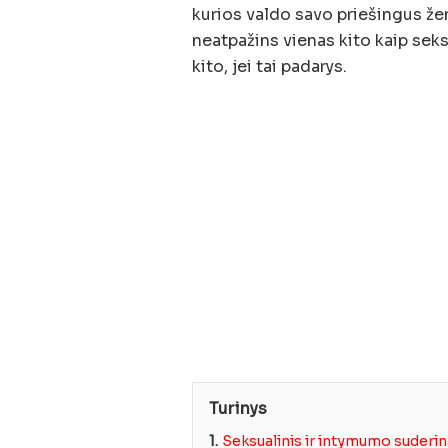
kurios valdo savo priešingus žen
neatpažins vienas kito kaip sek
kito, jei tai padarys.
Turinys
1.
Seksualinis ir intymumo suder