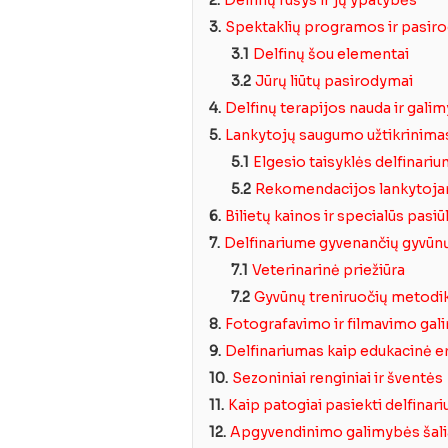
3.
Spektaklių programos ir pasir
3.1
Delfinų šou elementai
3.2
Jūrų liūtų pasirodymai
4.
Delfinų terapijos nauda ir gali
5.
Lankytojų saugumo užtikrinimas 
5.1
Elgesio taisyklės delfinari
5.2
Rekomendacijos lankytoj
6.
Bilietų kainos ir specialūs pasi
7.
Delfinariume gyvenančių gyvūnų
7.1
Veterinarinė priežiūra
7.2
Gyvūnų treniruočių metodi
8.
Fotografavimo ir filmavimo ga
9.
Delfinariumas kaip edukacinė e
10.
Sezoniniai renginiai ir šventės
11.
Kaip patogiai pasiekti delfinar
12.
Apgyvendinimo galimybės šali