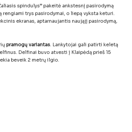
aliasis spindulys” pakeitė ankstesnį pasirodymą
 rengiami trys pasirodymai, o liepą vyksta keturi.
ekcinis ekranas, aptarnaujantis naująjį pasirodymą,
rių
pramogų variantas
. Lankytojai gali patirti keletą
inus. Delfinai buvo atvesti į Klaipėdą prieš 15
ekia beveik 2 metrų ilgio.