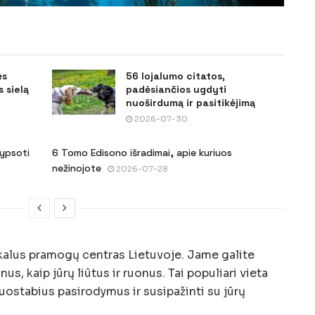
ės
56 lojalumo citatos,
 sielą
padėsiančios ugdyti
nuoširdumą ir pasitikėjimą
2026-07-30
šypsoti
6 Tomo Edisono išradimai, apie kuriuos
nežinojote
2026-07-28
kalus pramogų centras Lietuvoje. Jame galite
nus, kaip jūrų liūtus ir ruonus. Tai populiari vieta
nuostabius pasirodymus ir susipažinti su jūrų