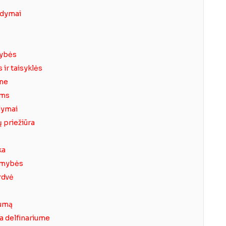
odymai
mybės
ir taisyklės
ume
ams
ūlymai
 priežiūra
ka
limybės
rdvė
iumą
a delfinariume