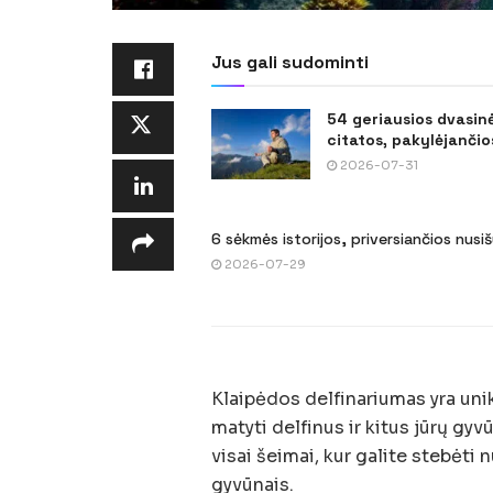
Jus gali sudominti
54 geriausios dvasin
citatos, pakylėjančios
2026-07-31
6 sėkmės istorijos, priversiančios nusi
2026-07-29
Klaipėdos delfinariumas yra uni
matyti delfinus ir kitus jūrų gyvū
visai šeimai, kur galite stebėti 
gyvūnais.