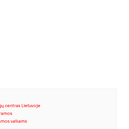
gų centras Lietuvoje
gramos
ramos vaikams