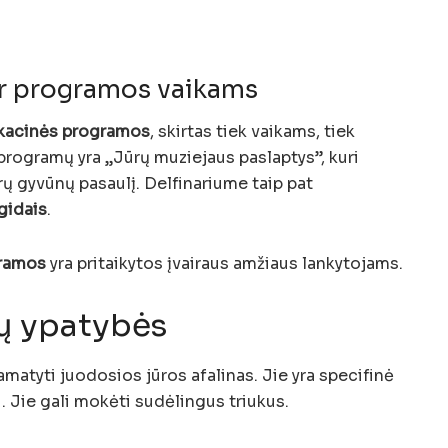
ir programos vaikams
kacinės programos
, skirtas tiek vaikams, tiek
programų yra „Jūrų muziejaus paslaptys”, kuri
jūrų gyvūnų pasaulį. Delfinariume taip pat
gidais
.
gramos
yra pritaikytos įvairaus amžiaus lankytojams.
 jų ypatybės
matyti juodosios jūros afalinas. Jie yra specifinė
u. Jie gali mokėti sudėlingus triukus.