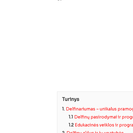
Turinys
1.
Delfinariumas – unikalus pramo
1.1
Delfinų pasirodymai ir pro
1.2
Edukacinės veiklos ir prog
2.
Delfinų rūšys ir jų ypatybės