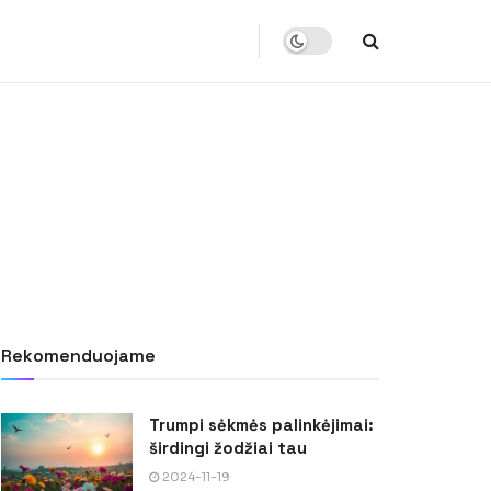
Rekomenduojame
Trumpi sėkmės palinkėjimai:
širdingi žodžiai tau
2024-11-19