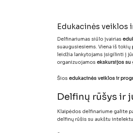
Edukacinės veiklos 
Delfinariumas siūlo įvairias
edu
suaugusiesiems. Viena iš tokių 
leidžia lankytojams įsigilinti į 
organizuojamos
ekskursijos su 
Šios
edukacinės veiklos ir pro
Delfinų rūšys ir
Klaipėdos delfinariume galite pa
delfinų rūšis su aukštu intelekt