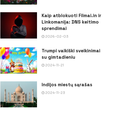
Kaip atblokuoti Filmai.in ir
Linkomanija: DNS keitimo
sprendimai
2026-02-03
Trumpi vaikiški sveikinimai
su gimtadieniu
2024-11-21
Indijos miestų sąrašas
2024-11-23