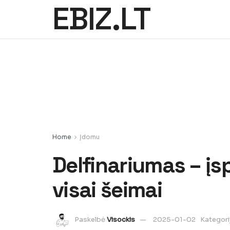
EBIZ.LT
Home
Įdomu
Delfinariumas – į
visai šeimai
Paskelbė
Visockis
2025-01-02
Kategori