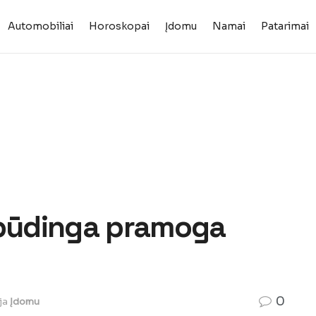
Automobiliai
Horoskopai
Įdomu
Namai
Patarimai
spūdinga pramoga
0
ja
Įdomu