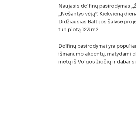
Naujasis delfinų pasirodymas „Ž
„Nešantys vėją”. Kiekvieną dieną
Didžiausias Baltijos šalyse proj
turi plotą 123 m2.
Delfinų pasirodymai yra populia
išmanumo akcentų, matydami delf
metų iš Volgos žiočių ir dabar si