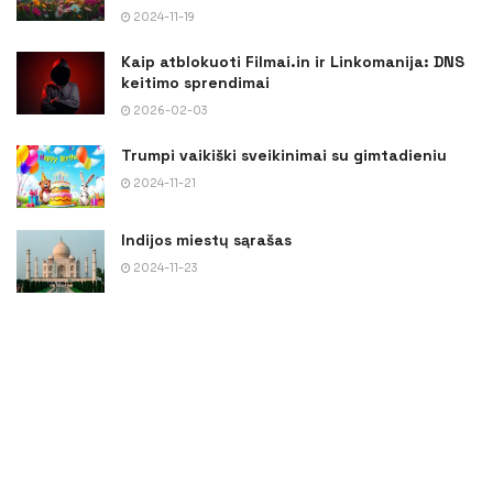
2024-11-19
Kaip atblokuoti Filmai.in ir Linkomanija: DNS
keitimo sprendimai
2026-02-03
Trumpi vaikiški sveikinimai su gimtadieniu
2024-11-21
Indijos miestų sąrašas
2024-11-23