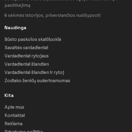
pasitikėjimą
6 sėkmės istorijos, priversiančios nusišypsoti
Naudinga
Būsto paskolos skaičiuoklė
Savaitės vardadieniai
Vardadieniai rytojaus
Vardadieniai šiandien
Vardadieniai šiandien ir rytoj
Zodiako ženklų suderinamumas
Kita
Apie mus
Kontaktai
Reklama