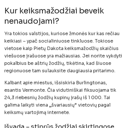
Kur keiksmažodžiai beveik
nenaudojami?
Yra tokios valstijos, kuriose žmonės kur kas rečiau
keikiasi – ypač socialiniuose tinkluose. Tokiose
vietose kaip Pietų Dakota keiksmažodžių skaičius
viešuose įrašuose yra mažiausias. Jei norite vykdyti
pokalbius be aštrių žodžių, tikėtina, kad šiuose
regionuose tam sulauksite daugiausia pritarimo.
Kalbant apie miestus, išsiskiria Burlingtonas,
esantis Vermonte. Čia vidutiniškai fiksuojama tik
24,3 riebesnių žodžių kupinų įrašų iš 1 000. Tai
galima laikyti viena „švariausių“ vietovių pagal
keiksmų vartojimą internete.
Išvada – stiprūs žodžiai skirtingose