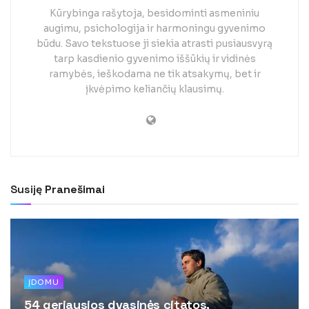
Kūrybinga rašytoja, besidominti asmeniniu
augimu, psichologija ir harmoningu gyvenimo
būdu. Savo tekstuose ji siekia atrasti pusiausvyrą
tarp kasdienio gyvenimo iššūkių ir vidinės
ramybės, ieškodama ne tik atsakymų, bet ir
įkvėpimo keliančių klausimų.
Susiję
Pranešimai
ĮDOMU
54 geriausios dvasinės citatos,