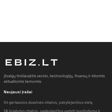
Įžvalgų tinklaraštis verslo, technologijų, finansų ir kitomis
aktualiomis temomis.
Naujausi įrašai
54 geriausios dvasinės citatos, pakylėjančios sielą
56 lojalumo citatos, padėsiančios ugdyti nuoširdumą ir