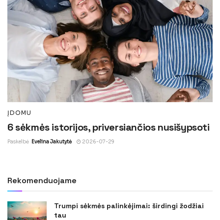
ĮDOMU
6 sėkmės istorijos, priversiančios nusišypsoti
Paskelbė
Evelina Jakutytė
2026-07-29
Rekomenduojame
Trumpi sėkmės palinkėjimai: širdingi žodžiai
tau