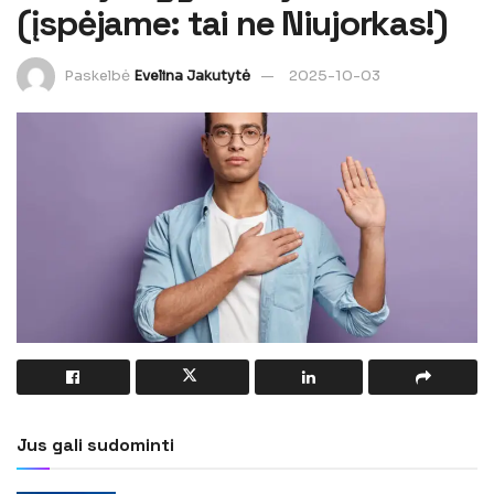
(įspėjame: tai ne Niujorkas!)
Paskelbė
Evelina Jakutytė
2025-10-03
Jus gali sudominti