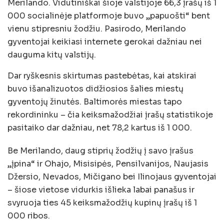
Merilando. Vidutiniškai šioje valstijoje 66,3 įrašų iš 1
000 socialinėje platformoje buvo „papuošti“ bent
vienu stipresniu žodžiu. Pasirodo, Merilando
gyventojai keikiasi internete gerokai dažniau nei
dauguma kitų valstijų.
Dar ryškesnis skirtumas pastebėtas, kai atskirai
buvo išanalizuotos didžiosios šalies miestų
gyventojų žinutės. Baltimorės miestas tapo
rekordininku – čia keiksmažodžiai įrašų statistikoje
pasitaiko dar dažniau, net 78,2 kartus iš 1 000.
Be Merilando, daug stiprių žodžių į savo įrašus
„įpina“ ir Ohajo, Misisipės, Pensilvanijos, Naujasis
Džersio, Nevados, Mičigano bei Ilinojaus gyventojai
– šiose vietose vidurkis išlieka labai panašus ir
svyruoja ties 45 keiksmažodžių kupinų įrašų iš 1
000 ribos.