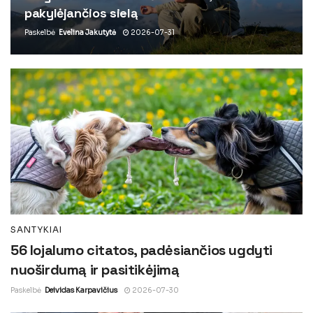
pakylėjančios sielą
Paskelbė
Evelina Jakutytė
2026-07-31
SANTYKIAI
56 lojalumo citatos, padėsiančios ugdyti
nuoširdumą ir pasitikėjimą
Paskelbė
Deividas Karpavičius
2026-07-30