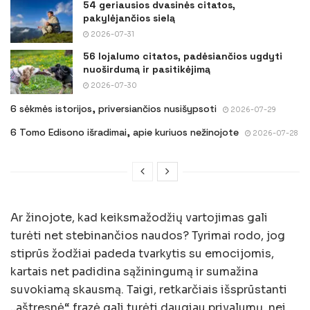
54 geriausios dvasinės citatos,
pakylėjančios sielą
2026-07-31
56 lojalumo citatos, padėsiančios ugdyti
nuoširdumą ir pasitikėjimą
2026-07-30
6 sėkmės istorijos, priversiančios nusišypsoti
2026-07-29
6 Tomo Edisono išradimai, apie kuriuos nežinojote
2026-07-28
Ar žinojote, kad keiksmažodžių vartojimas gali
turėti net stebinančios naudos? Tyrimai rodo, jog
stiprūs žodžiai padeda tvarkytis su emocijomis,
kartais net padidina sąžiningumą ir sumažina
suvokiamą skausmą. Taigi, retkarčiais išsprūstanti
„aštresnė“ frazė gali turėti daugiau privalumų, nei