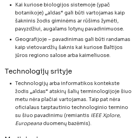
Kai kuriose biologijos sistemoje (ypač
botanikoje) „aldas“ gali būti vartojamas kaip
šakninis žodis giminėms ar rūšims žymėti,
pavyzdžiui, augalams lotynų pavadinimuose.
Geografijoje – pavadinimas gali būti randamas
kaip vietovardžių šaknis kai kuriose Baltijos
jūros regiono salose arba kaimeliuose.
Technologijų srityje
Technologijų arba informatikos kontekste
žodis „aldas“ atskirų šalių terminologijoje šiuo
metu nėra plačiai vartojamas. Taip pat nėra
oficialaus tarptautinio technologinio termino
su šiuo pavadinimu (remiantis
IEEE Xplore
,
Europeana
duomenų bazėmis).