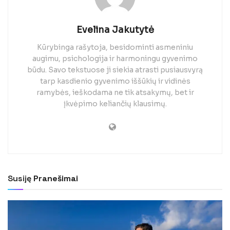
Evelina Jakutytė
Kūrybinga rašytoja, besidominti asmeniniu
augimu, psichologija ir harmoningu gyvenimo
būdu. Savo tekstuose ji siekia atrasti pusiausvyrą
tarp kasdienio gyvenimo iššūkių ir vidinės
ramybės, ieškodama ne tik atsakymų, bet ir
įkvėpimo keliančių klausimų.
Susiję
Pranešimai