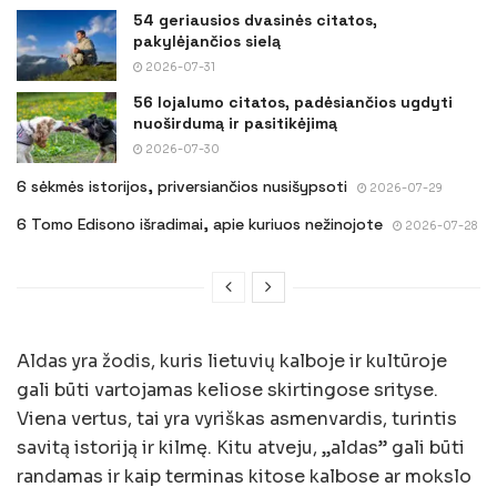
54 geriausios dvasinės citatos,
pakylėjančios sielą
2026-07-31
56 lojalumo citatos, padėsiančios ugdyti
nuoširdumą ir pasitikėjimą
2026-07-30
6 sėkmės istorijos, priversiančios nusišypsoti
2026-07-29
6 Tomo Edisono išradimai, apie kuriuos nežinojote
2026-07-28
Aldas yra žodis, kuris lietuvių kalboje ir kultūroje
gali būti vartojamas keliose skirtingose srityse.
Viena vertus, tai yra vyriškas asmenvardis, turintis
savitą istoriją ir kilmę. Kitu atveju, „aldas” gali būti
randamas ir kaip terminas kitose kalbose ar mokslo