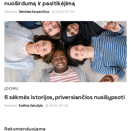
nuoširdumą ir pasitikėjimą
Paskelbė
Deividas Karpavičius
2026-07-30
ĮDOMU
6 sėkmės istorijos, priversiančios nusišypsoti
Paskelbė
Evelina Jakutytė
2026-07-29
Rekomenduojame