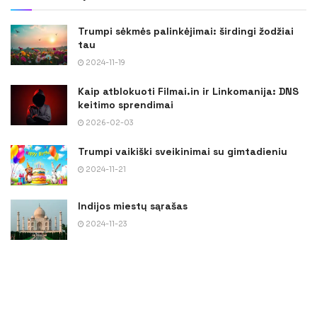
Trumpi sėkmės palinkėjimai: širdingi žodžiai
tau
2024-11-19
Kaip atblokuoti Filmai.in ir Linkomanija: DNS
keitimo sprendimai
2026-02-03
Trumpi vaikiški sveikinimai su gimtadieniu
2024-11-21
Indijos miestų sąrašas
2024-11-23