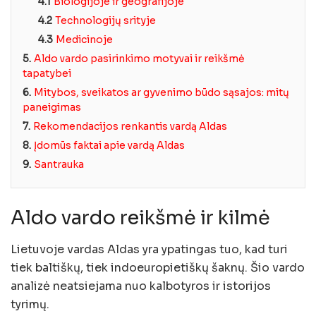
4.1
Biologijoje ir geografijoje
4.2
Technologijų srityje
4.3
Medicinoje
5.
Aldo vardo pasirinkimo motyvai ir reikšmė
tapatybei
6.
Mitybos, sveikatos ar gyvenimo būdo sąsajos: mitų
paneigimas
7.
Rekomendacijos renkantis vardą Aldas
8.
Įdomūs faktai apie vardą Aldas
9.
Santrauka
Aldo vardo reikšmė ir kilmė
Lietuvoje vardas Aldas yra ypatingas tuo, kad turi
tiek baltiškų, tiek indoeuropietiškų šaknų. Šio vardo
analizė neatsiejama nuo kalbotyros ir istorijos
tyrimų.