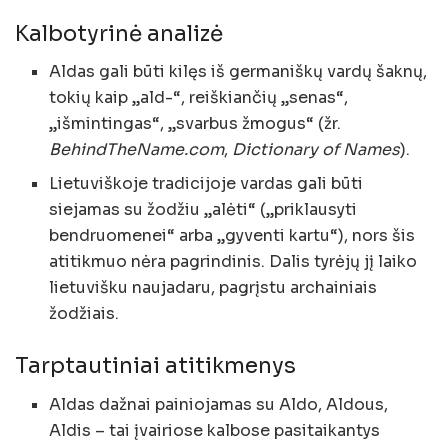
Kalbotyrinė analizė
Aldas gali būti kilęs iš germaniškų vardų šaknų,
tokių kaip „ald-“, reiškiančių „senas“,
„išmintingas“, „svarbus žmogus“ (žr.
BehindTheName.com
,
Dictionary of Names
).
Lietuviškoje tradicijoje vardas gali būti
siejamas su žodžiu „alėti“ („priklausyti
bendruomenei“ arba „gyventi kartu“), nors šis
atitikmuo nėra pagrindinis. Dalis tyrėjų jį laiko
lietuvišku naujadaru, pagrįstu archainiais
žodžiais.
Tarptautiniai atitikmenys
Aldas dažnai painiojamas su Aldo, Aldous,
Aldis – tai įvairiose kalbose pasitaikantys