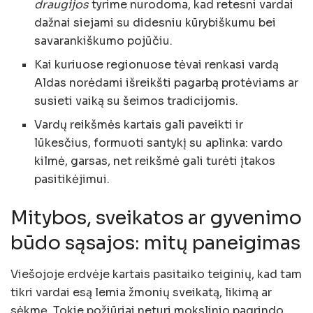
draugijos
tyrime nurodoma, kad retesni vardai
dažnai siejami su didesniu kūrybiškumu bei
savarankiškumo pojūčiu.
Kai kuriuose regionuose tėvai renkasi vardą
Aldas norėdami išreikšti pagarbą protėviams ar
susieti vaiką su šeimos tradicijomis.
Vardų reikšmės kartais gali paveikti ir
lūkesčius, formuoti santykį su aplinka: vardo
kilmė, garsas, net reikšmė gali turėti įtakos
pasitikėjimui.
Mitybos, sveikatos ar gyvenimo
būdo sąsajos: mitų paneigimas
Viešojoje erdvėje kartais pasitaiko teiginių, kad tam
tikri vardai esą lemia žmonių sveikatą, likimą ar
sėkmę. Tokie požiūriai neturi mokslinio pagrindo.