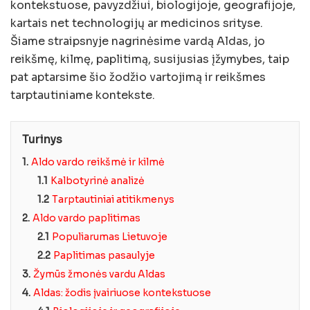
kontekstuose, pavyzdžiui, biologijoje, geografijoje,
kartais net technologijų ar medicinos srityse.
Šiame straipsnyje nagrinėsime vardą Aldas, jo
reikšmę, kilmę, paplitimą, susijusias įžymybes, taip
pat aptarsime šio žodžio vartojimą ir reikšmes
tarptautiniame kontekste.
Turinys
1.
Aldo vardo reikšmė ir kilmė
1.1
Kalbotyrinė analizė
1.2
Tarptautiniai atitikmenys
2.
Aldo vardo paplitimas
2.1
Populiarumas Lietuvoje
2.2
Paplitimas pasaulyje
3.
Žymūs žmonės vardu Aldas
4.
Aldas: žodis įvairiuose kontekstuose