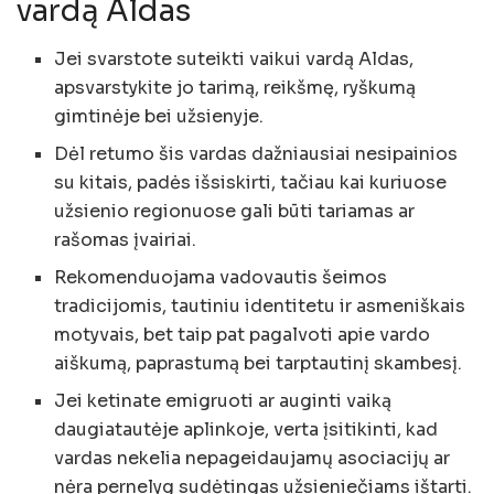
vardą Aldas
Jei svarstote suteikti vaikui vardą Aldas,
apsvarstykite jo tarimą, reikšmę, ryškumą
gimtinėje bei užsienyje.
Dėl retumo šis vardas dažniausiai nesipainios
su kitais, padės išsiskirti, tačiau kai kuriuose
užsienio regionuose gali būti tariamas ar
rašomas įvairiai.
Rekomenduojama vadovautis šeimos
tradicijomis, tautiniu identitetu ir asmeniškais
motyvais, bet taip pat pagalvoti apie vardo
aiškumą, paprastumą bei tarptautinį skambesį.
Jei ketinate emigruoti ar auginti vaiką
daugiatautėje aplinkoje, verta įsitikinti, kad
vardas nekelia nepageidaujamų asociacijų ar
nėra pernelyg sudėtingas užsieniečiams ištarti.