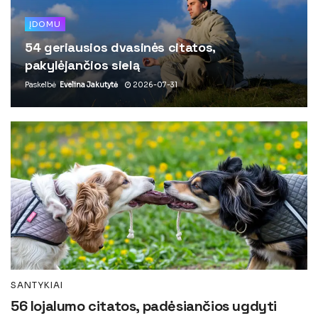
ĮDOMU
54 geriausios dvasinės citatos,
pakylėjančios sielą
Paskelbė
Evelina Jakutytė
2026-07-31
SANTYKIAI
56 lojalumo citatos, padėsiančios ugdyti