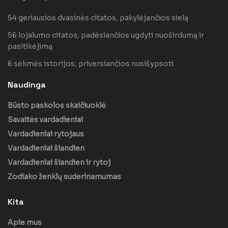
54 geriausios dvasinės citatos, pakylėjančios sielą
56 lojalumo citatos, padėsiančios ugdyti nuoširdumą ir
pasitikėjimą
6 sėkmės istorijos, priversiančios nusišypsoti
Naudinga
Būsto paskolos skaičiuoklė
Savaitės vardadieniai
Vardadieniai rytojaus
Vardadieniai šiandien
Vardadieniai šiandien ir rytoj
Zodiako ženklų suderinamumas
Kita
Apie mus