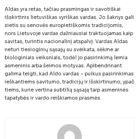
Aldas yra retas, tačiau prasmingas ir savotiškai
išskirtinis lietuviškas vyriškas vardas. Jo šaknys gali
sietis su senovės europietiškomis tradicijomis,
nors Lietuvoje vardas dažniausiai traktuojamas kaip
savitas, turintis nacionalinį atspalvį. Vardas Aldas
neturi tiesioginių sąsajų su sveikata, sėkme ar
biologiniais veiksniais, todėl jo pasirinkimą lemia
asmeninis arba šeimos motyvas. Apibendrinant
galima teigti, kad Aldo vardas – puikus pasirinkimas
ieškantiems savitumo, tradicijų ir išskirtinumo, ypač
tiems, kurie vertina subtilią sąsają tarp asmeninės
tapatybės ir vardo reiškiamos prasmės.