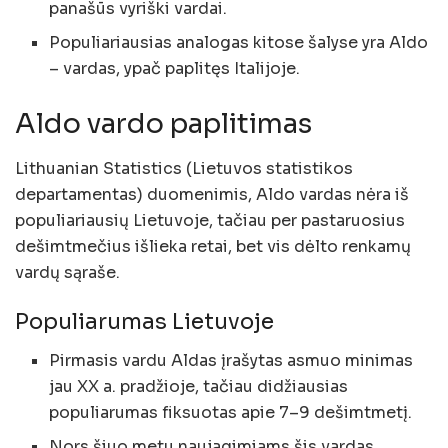
panašūs vyriški vardai.
Populiariausias analogas kitose šalyse yra Aldo
– vardas, ypač paplitęs Italijoje.
Aldo vardo paplitimas
Lithuanian Statistics (Lietuvos statistikos
departamentas) duomenimis, Aldo vardas nėra iš
populiariausių Lietuvoje, tačiau per pastaruosius
dešimtmečius išlieka retai, bet vis dėlto renkamų
vardų sąraše.
Populiarumas Lietuvoje
Pirmasis vardu Aldas įrašytas asmuo minimas
jau XX a. pradžioje, tačiau didžiausias
populiarumas fiksuotas apie 7–9 dešimtmetį.
Nors šiuo metu naujagimiams šis vardas