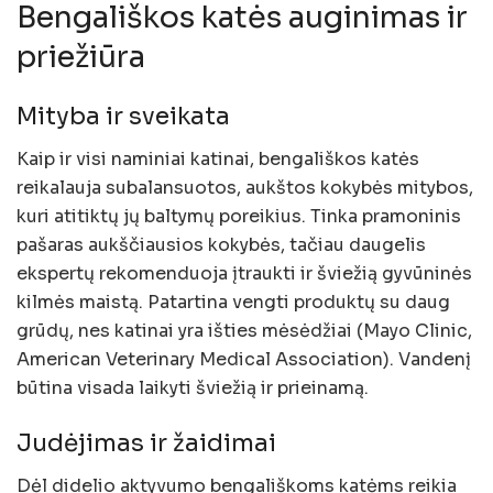
Bengališkos katės auginimas ir
priežiūra
Mityba ir sveikata
Kaip ir visi naminiai katinai, bengališkos katės
reikalauja subalansuotos, aukštos kokybės mitybos,
kuri atitiktų jų baltymų poreikius. Tinka pramoninis
pašaras aukščiausios kokybės, tačiau daugelis
ekspertų rekomenduoja įtraukti ir šviežią gyvūninės
kilmės maistą. Patartina vengti produktų su daug
grūdų, nes katinai yra išties mėsėdžiai (Mayo Clinic,
American Veterinary Medical Association). Vandenį
būtina visada laikyti šviežią ir prieinamą.
Judėjimas ir žaidimai
Dėl didelio aktyvumo bengališkoms katėms reikia