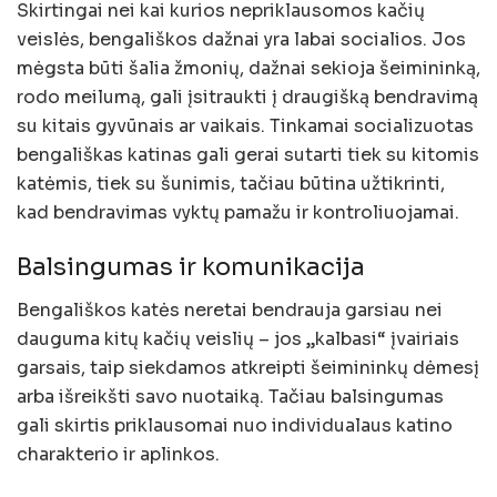
Skirtingai nei kai kurios nepriklausomos kačių
veislės, bengališkos dažnai yra labai socialios. Jos
mėgsta būti šalia žmonių, dažnai sekioja šeimininką,
rodo meilumą, gali įsitraukti į draugišką bendravimą
su kitais gyvūnais ar vaikais. Tinkamai socializuotas
bengališkas katinas gali gerai sutarti tiek su kitomis
katėmis, tiek su šunimis, tačiau būtina užtikrinti,
kad bendravimas vyktų pamažu ir kontroliuojamai.
Balsingumas ir komunikacija
Bengališkos katės neretai bendrauja garsiau nei
dauguma kitų kačių veislių – jos „kalbasi“ įvairiais
garsais, taip siekdamos atkreipti šeimininkų dėmesį
arba išreikšti savo nuotaiką. Tačiau balsingumas
gali skirtis priklausomai nuo individualaus katino
charakterio ir aplinkos.