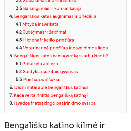
3.2
Socialumas ir prisirišimas
3.3
Balsingumas ir komunikacija
4.
Bengališkos katės auginimas ir priežiūra
4.1
Mityba ir sveikata
4.2
Judėjimas ir žaidimai
4.3
Higiena ir kailio priežiūra
4.4
Veterinarinė priežiūra ir paveldimos ligos
5.
Bengališkos katės namuose: ką svarbu žinoti?
5.1
Pritaikyta aplinka
5.2
Santykiai su kitais gyvūnais
5.3
Priežiūros iššūkiai
6.
Dažni mitai apie bengališkus katinus
7.
Kada verta rinktis bengališką katiną?
8.
Išvados ir atsakingo pasirinkimo svarba
Bengališko katino kilmė ir