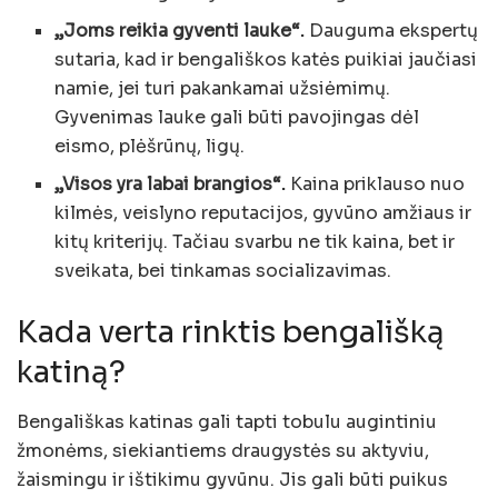
„Joms reikia gyventi lauke“.
Dauguma ekspertų
sutaria, kad ir bengališkos katės puikiai jaučiasi
namie, jei turi pakankamai užsiėmimų.
Gyvenimas lauke gali būti pavojingas dėl
eismo, plėšrūnų, ligų.
„Visos yra labai brangios“.
Kaina priklauso nuo
kilmės, veislyno reputacijos, gyvūno amžiaus ir
kitų kriterijų. Tačiau svarbu ne tik kaina, bet ir
sveikata, bei tinkamas socializavimas.
Kada verta rinktis bengališką
katiną?
Bengališkas katinas gali tapti tobulu augintiniu
žmonėms, siekiantiems draugystės su aktyviu,
žaismingu ir ištikimu gyvūnu. Jis gali būti puikus