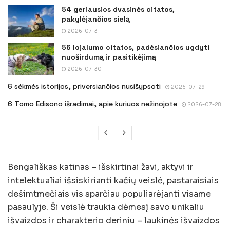
54 geriausios dvasinės citatos,
pakylėjančios sielą
2026-07-31
56 lojalumo citatos, padėsiančios ugdyti
nuoširdumą ir pasitikėjimą
2026-07-30
6 sėkmės istorijos, priversiančios nusišypsoti
2026-07-29
6 Tomo Edisono išradimai, apie kuriuos nežinojote
2026-07-28
Bengališkas katinas – išskirtinai žavi, aktyvi ir
intelektualiai išsiskirianti kačių veislė, pastaraisiais
dešimtmečiais vis sparčiau populiarėjanti visame
pasaulyje. Ši veislė traukia dėmesį savo unikaliu
išvaizdos ir charakterio deriniu – laukinės išvaizdos