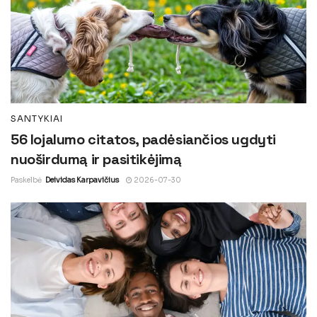
SANTYKIAI
56 lojalumo citatos, padėsiančios ugdyti
nuoširdumą ir pasitikėjimą
Paskelbė
Deividas Karpavičius
2026-07-30