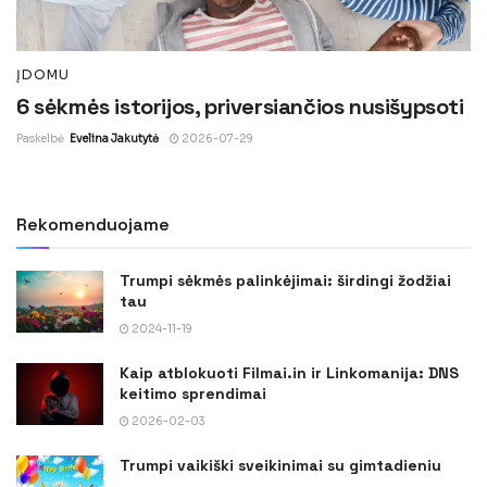
ĮDOMU
6 sėkmės istorijos, priversiančios nusišypsoti
Paskelbė
Evelina Jakutytė
2026-07-29
Rekomenduojame
Trumpi sėkmės palinkėjimai: širdingi žodžiai
tau
2024-11-19
Kaip atblokuoti Filmai.in ir Linkomanija: DNS
keitimo sprendimai
2026-02-03
Trumpi vaikiški sveikinimai su gimtadieniu