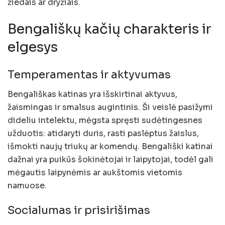
žiedais ar dryžiais.
Bengališkų kačių charakteris ir
elgesys
Temperamentas ir aktyvumas
Bengališkas katinas yra išskirtinai aktyvus,
žaismingas ir smalsus augintinis. Ši veislė pasižymi
dideliu intelektu, mėgsta spręsti sudėtingesnes
užduotis: atidaryti duris, rasti paslėptus žaislus,
išmokti naujų triukų ar komendų. Bengališki katinai
dažnai yra puikūs šokinėtojai ir laipytojai, todėl gali
mėgautis laipynėmis ar aukštomis vietomis
namuose.
Socialumas ir prisirišimas