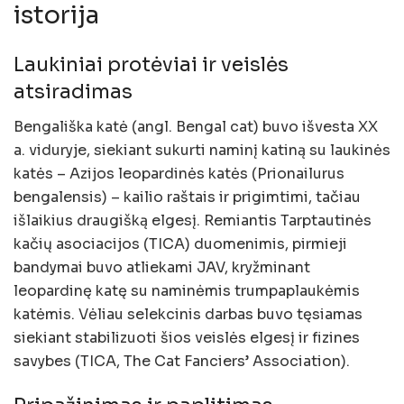
istorija
Laukiniai protėviai ir veislės
atsiradimas
Bengališka katė (angl. Bengal cat) buvo išvesta XX
a. viduryje, siekiant sukurti naminį katiną su laukinės
katės – Azijos leopardinės katės (Prionailurus
bengalensis) – kailio raštais ir prigimtimi, tačiau
išlaikius draugišką elgesį. Remiantis Tarptautinės
kačių asociacijos (TICA) duomenimis, pirmieji
bandymai buvo atliekami JAV, kryžminant
leopardinę katę su naminėmis trumpaplaukėmis
katėmis. Vėliau selekcinis darbas buvo tęsiamas
siekiant stabilizuoti šios veislės elgesį ir fizines
savybes (TICA, The Cat Fanciers’ Association).