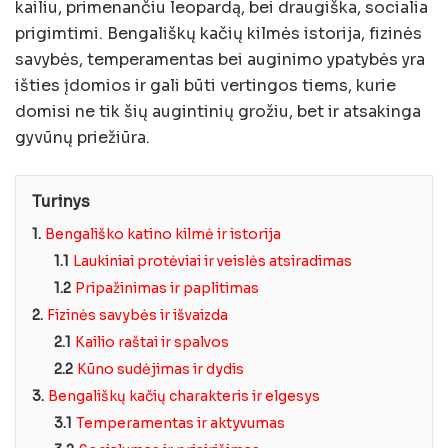
kailiu, primenančiu leopardą, bei draugiška, socialia
prigimtimi. Bengališkų kačių kilmės istorija, fizinės
savybės, temperamentas bei auginimo ypatybės yra
išties įdomios ir gali būti vertingos tiems, kurie
domisi ne tik šių augintinių grožiu, bet ir atsakinga
gyvūnų priežiūra.
Turinys
1.
Bengališko katino kilmė ir istorija
1.1
Laukiniai protėviai ir veislės atsiradimas
1.2
Pripažinimas ir paplitimas
2.
Fizinės savybės ir išvaizda
2.1
Kailio raštai ir spalvos
2.2
Kūno sudėjimas ir dydis
3.
Bengališkų kačių charakteris ir elgesys
3.1
Temperamentas ir aktyvumas