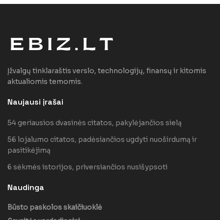
Įžvalgų tinklaraštis verslo, technologijų, finansų ir kitomis
aktualiomis temomis.
Naujausi įrašai
54 geriausios dvasinės citatos, pakylėjančios sielą
56 lojalumo citatos, padėsiančios ugdyti nuoširdumą ir
pasitikėjimą
6 sėkmės istorijos, priversiančios nusišypsoti
Naudinga
Būsto paskolos skaičiuoklė