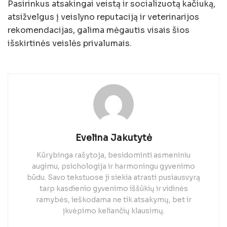
Pasirinkus atsakingai veistą ir socializuotą kačiuką,
atsižvelgus į veislyno reputaciją ir veterinarijos
rekomendacijas, galima mėgautis visais šios
išskirtinės veislės privalumais.
Evelina Jakutytė
Kūrybinga rašytoja, besidominti asmeniniu
augimu, psichologija ir harmoningu gyvenimo
būdu. Savo tekstuose ji siekia atrasti pusiausvyrą
tarp kasdienio gyvenimo iššūkių ir vidinės
ramybės, ieškodama ne tik atsakymų, bet ir
įkvėpimo keliančių klausimų.