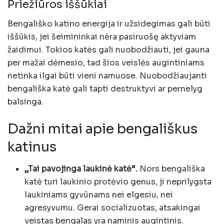
Priežiūros iššūkiai
Bengališko katino energija ir užsidegimas gali būti
iššūkis, jei šeimininkai nėra pasiruošę aktyviam
žaidimui. Tokios katės gali nuobodžiauti, jei gauna
per mažai dėmesio, tad šios veislės augintiniams
netinka ilgai būti vieni namuose. Nuobodžiaujanti
bengališka katė gali tapti destruktyvi ar pernelyg
balsinga.
Dažni mitai apie bengališkus
katinus
„Tai pavojinga laukinė katė“.
Nors bengališka
katė turi laukinio protėvio genus, ji neprilygsta
laukiniams gyvūnams nei elgesiu, nei
agresyvumu. Gerai socializuotas, atsakingai
veistas bengalas yra naminis augintinis.