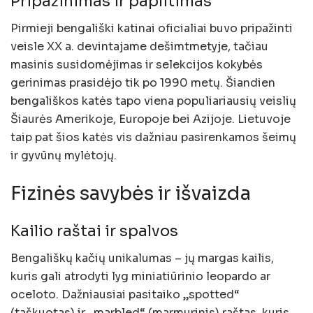
Pripažinimas ir paplitimas
Pirmieji bengališki katinai oficialiai buvo pripažinti
veisle XX a. devintajame dešimtmetyje, tačiau
masinis susidomėjimas ir selekcijos kokybės
gerinimas prasidėjo tik po 1990 metų. Šiandien
bengališkos katės tapo viena populiariausių veislių
Šiaurės Amerikoje, Europoje bei Azijoje. Lietuvoje
taip pat šios katės vis dažniau pasirenkamos šeimų
ir gyvūnų mylėtojų.
Fizinės savybės ir išvaizda
Kailio raštai ir spalvos
Bengališkų kačių unikalumas – jų margas kailis,
kuris gali atrodyti lyg miniatiūrinio leopardo ar
oceloto. Dažniausiai pasitaiko „spotted“
(taškuotas) ir „marbled“ (marmurinis) raštas, kuris