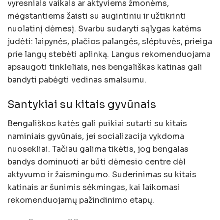
vyresniais vaikais ar aktyviems žmonėms,
mėgstantiems žaisti su augintiniu ir užtikrinti
nuolatinį dėmesį. Svarbu sudaryti sąlygas katėms
judėti: laipynės, plačios palangės, slėptuvės, prieiga
prie langų stebėti aplinką. Langus rekomenduojama
apsaugoti tinkleliais, nes bengališkas katinas gali
bandyti pabėgti vedinas smalsumu.
Santykiai su kitais gyvūnais
Bengališkos katės gali puikiai sutarti su kitais
naminiais gyvūnais, jei socializacija vykdoma
nuosekliai. Tačiau galima tikėtis, jog bengalas
bandys dominuoti ar būti dėmesio centre dėl
aktyvumo ir žaismingumo. Suderinimas su kitais
katinais ar šunimis sėkmingas, kai laikomasi
rekomenduojamų pažindinimo etapų.