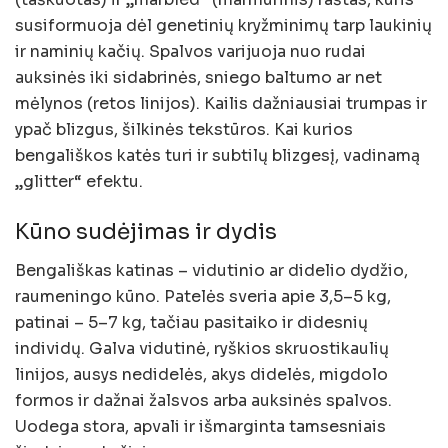
susiformuoja dėl genetinių kryžminimų tarp laukinių
ir naminių kačių. Spalvos varijuoja nuo rudai
auksinės iki sidabrinės, sniego baltumo ar net
mėlynos (retos linijos). Kailis dažniausiai trumpas ir
ypač blizgus, šilkinės tekstūros. Kai kurios
bengališkos katės turi ir subtilų blizgesį, vadinamą
„glitter“ efektu.
Kūno sudėjimas ir dydis
Bengališkas katinas – vidutinio ar didelio dydžio,
raumeningo kūno. Patelės sveria apie 3,5–5 kg,
patinai – 5–7 kg, tačiau pasitaiko ir didesnių
individų. Galva vidutinė, ryškios skruostikaulių
linijos, ausys nedidelės, akys didelės, migdolo
formos ir dažnai žalsvos arba auksinės spalvos.
Uodega stora, apvali ir išmarginta tamsesniais