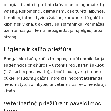
daugiau fizinio ir protinio krūvio nei daugumai kitų
veislių. Rekomenduojama namuose turėti laipynes,
tunelius, interaktyvius žaislus, kuriuos katė galėtų
kibti tiek viena, tiek kartu su šeimininku. Per mažas
užimtumas gali lemti nepageidaujamą elgesį arba
stresą.
Higiena ir kailio priežiūra
Bengališkų kačių kailis trumpas, todėl nereikalauja
sudėtingos priežiūros – užtenka reguliariai šukuoti
(1–2 kartus per savaitę), stebėti ausų, akių ir dantų
būklę. Maudynių dažnai nereikia, nebent atsiranda
nenumatytų aplinkybių ar veterinaras rekomenduoja
kitaip.
Veterinarinė priežiūra ir paveldimos
ligos