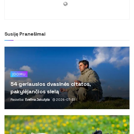
Susiję
Pranešimai
ĮDOMU
54 geriausios dvasinės citatos,
pakylėjančios sielą
Paskelbė
Evelina Jakutytė
2026-07-31