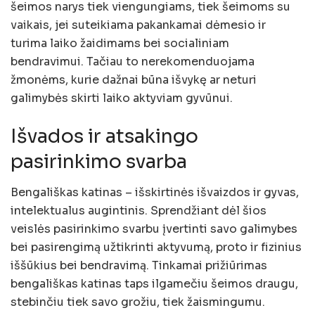
šeimos narys tiek viengungiams, tiek šeimoms su
vaikais, jei suteikiama pakankamai dėmesio ir
turima laiko žaidimams bei socialiniam
bendravimui. Tačiau to nerekomenduojama
žmonėms, kurie dažnai būna išvykę ar neturi
galimybės skirti laiko aktyviam gyvūnui.
Išvados ir atsakingo
pasirinkimo svarba
Bengališkas katinas – išskirtinės išvaizdos ir gyvas,
intelektualus augintinis. Sprendžiant dėl šios
veislės pasirinkimo svarbu įvertinti savo galimybes
bei pasirengimą užtikrinti aktyvumą, proto ir fizinius
iššūkius bei bendravimą. Tinkamai prižiūrimas
bengališkas katinas taps ilgamečiu šeimos draugu,
stebinčiu tiek savo grožiu, tiek žaismingumu.