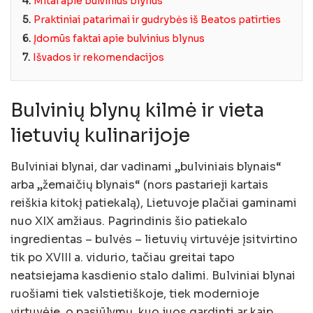
4.
Mitai apie bulvinius blynus
5.
Praktiniai patarimai ir gudrybės iš Beatos patirties
6.
Įdomūs faktai apie bulvinius blynus
7.
Išvados ir rekomendacijos
Bulvinių blynų kilmė ir vieta
lietuvių kulinarijoje
Bulviniai blynai, dar vadinami „bulviniais blynais“
arba „žemaičių blynais“ (nors pastarieji kartais
reiškia kitokį patiekalą), Lietuvoje plačiai gaminami
nuo XIX amžiaus. Pagrindinis šio patiekalo
ingredientas – bulvės – lietuvių virtuvėje įsitvirtino
tik po XVIII a. vidurio, tačiau greitai tapo
neatsiejama kasdienio stalo dalimi. Bulviniai blynai
ruošiami tiek valstietiškoje, tiek modernioje
virtuvėje, o pasiūlymų, kuo juos gardinti ar kaip