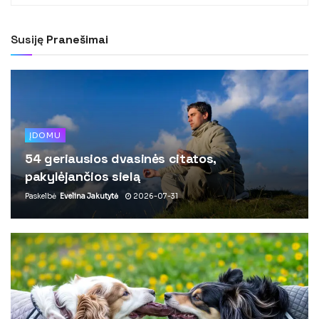
Susiję
Pranešimai
ĮDOMU
54 geriausios dvasinės citatos,
pakylėjančios sielą
Paskelbė
Evelina Jakutytė
2026-07-31