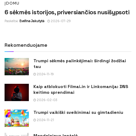
ĮDOMU
6 sėkmės istorijos, priversiančios nusišypsoti
Paskelbė
Evelina Jakutytė
2026-07-29
Rekomenduojame
Trumpi sėkmės palinkėjimai: širdingi žodžiai
tau
2024-11-19
Kaip atblokuoti Filmai.in ir Linkomanija: DNS
keitimo sprendimai
2026-02-03
Trumpi vaikiški sveikinimai su gimtadieniu
2024-11-21
Mendelejevo lentelė