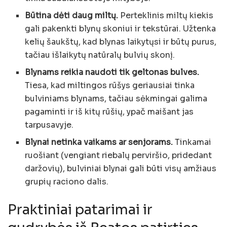
Būtina dėti daug miltų.
Perteklinis miltų kiekis
gali pakenkti blynų skoniui ir tekstūrai. Užtenka
kelių šaukštų, kad blynas laikytųsi ir būtų purus,
tačiau išlaikytų natūralų bulvių skonį.
Blynams reikia naudoti tik geltonas bulves.
Tiesa, kad miltingos rūšys geriausiai tinka
bulviniams blynams, tačiau sėkmingai galima
pagaminti ir iš kitų rūšių, ypač maišant jas
tarpusavyje.
Blynai netinka vaikams ar senjorams.
Tinkamai
ruošiant (vengiant riebalų perviršio, pridedant
daržovių), bulviniai blynai gali būti visų amžiaus
grupių raciono dalis.
Praktiniai patarimai ir