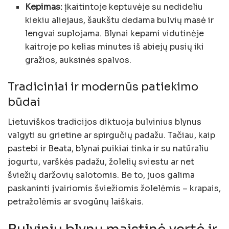
Kepimas:
įkaitintoje keptuvėje su nedideliu
kiekiu aliejaus, šaukštu dedama bulvių masė ir
lengvai suplojama. Blynai kepami vidutinėje
kaitroje po kelias minutes iš abiejų pusių iki
gražios, auksinės spalvos.
Tradiciniai ir modernūs patiekimo
būdai
Lietuviškos tradicijos diktuoja bulvinius blynus
valgyti su grietine ar spirgučių padažu. Tačiau, kaip
pastebi ir Beata, blynai puikiai tinka ir su natūraliu
jogurtu, varškės padažu, žolelių sviestu ar net
šviežių daržovių salotomis. Be to, juos galima
paskaninti įvairiomis šviežiomis žolelėmis – krapais,
petražolėmis ar svogūnų laiškais.