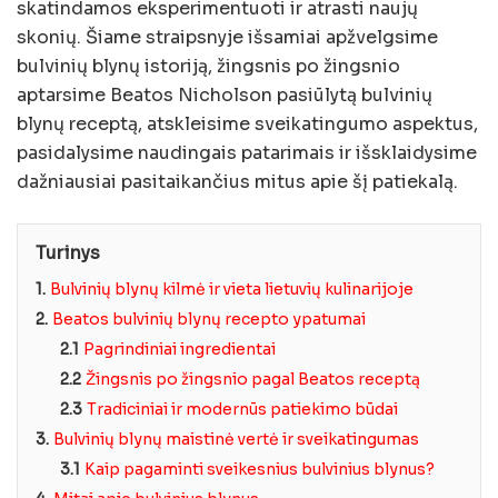
skatindamos eksperimentuoti ir atrasti naujų
skonių. Šiame straipsnyje išsamiai apžvelgsime
bulvinių blynų istoriją, žingsnis po žingsnio
aptarsime Beatos Nicholson pasiūlytą bulvinių
blynų receptą, atskleisime sveikatingumo aspektus,
pasidalysime naudingais patarimais ir išsklaidysime
dažniausiai pasitaikančius mitus apie šį patiekalą.
Turinys
1.
Bulvinių blynų kilmė ir vieta lietuvių kulinarijoje
2.
Beatos bulvinių blynų recepto ypatumai
2.1
Pagrindiniai ingredientai
2.2
Žingsnis po žingsnio pagal Beatos receptą
2.3
Tradiciniai ir modernūs patiekimo būdai
3.
Bulvinių blynų maistinė vertė ir sveikatingumas
3.1
Kaip pagaminti sveikesnius bulvinius blynus?