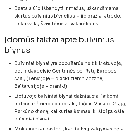
Beata siūlo išbandyti ir mažus, užkandiniams
skirtus bulvinius blynelius – jie gražiai atrodo,
tinka vaikų šventėms ar vakarėliams.
Įdomūs faktai apie bulvinius
blynus
Bulviniai blynai yra populiarūs ne tik Lietuvoje,
bet ir daugelyje Centrinės bei Rytų Europos
šalių (Lenkijoje – placki ziemniaczane,
Baltarusijoje – draniki).
Lietuvoje bulviniai blynai dažniausiai laikomi
rudens ir žiemos patiekalu, tačiau Vasario 2-ąją,
Perkūno dieną, kai kurias šeimas iki šiol puošia
bulviniai blynai.
Mokslininkai pastebi, kad bulvių valgymas nėra