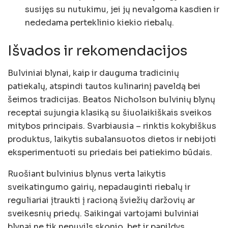
susijęs su nutukimu, jei jų nevalgoma kasdien ir
nededama perteklinio kiekio riebalų.
Išvados ir rekomendacijos
Bulviniai blynai, kaip ir dauguma tradicinių
patiekalų, atspindi tautos kulinarinį paveldą bei
šeimos tradicijas. Beatos Nicholson bulvinių blynų
receptai sujungia klasiką su šiuolaikiškais sveikos
mitybos principais. Svarbiausia – rinktis kokybiškus
produktus, laikytis subalansuotos dietos ir nebijoti
eksperimentuoti su priedais bei patiekimo būdais.
Ruošiant bulvinius blynus verta laikytis
sveikatingumo gairių, nepadauginti riebalų ir
reguliariai įtraukti į racioną šviežių daržovių ar
sveikesnių priedų. Saikingai vartojami bulviniai
blynai ne tik nenuvils skonio, bet ir papildys