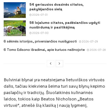
54 geriausios dvasinės citatos,
pakylėjančios sielą
2026-07-31
56 lojalumo citatos, padėsiančios ugdyti
nuoširdumą ir pasitikėjimą
2026-07-30
6 sėkmės istorijos, priversiančios nusišypsoti
2026-07-29
6 Tomo Edisono išradimai, apie kuriuos nežinojote
2026-07-28
Bulviniai blynai yra neatsiejama lietuviškos virtuvės
dalis, tačiau kiekviena šeima turi savų blynų kepimo
paslapčių ir tradicijų. Šiuolaikinės kulinarinės
laidos, tokios kaip Beatos Nicholson „Beatos
virtuvė“, atnešė šią klasiką į naują lygmenį,