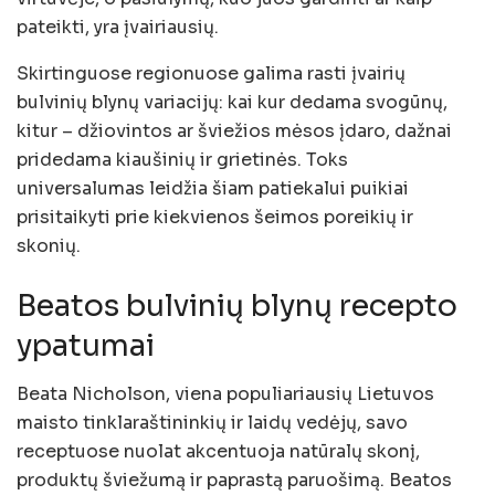
pateikti, yra įvairiausių.
Skirtinguose regionuose galima rasti įvairių
bulvinių blynų variacijų: kai kur dedama svogūnų,
kitur – džiovintos ar šviežios mėsos įdaro, dažnai
pridedama kiaušinių ir grietinės. Toks
universalumas leidžia šiam patiekalui puikiai
prisitaikyti prie kiekvienos šeimos poreikių ir
skonių.
Beatos bulvinių blynų recepto
ypatumai
Beata Nicholson, viena populiariausių Lietuvos
maisto tinklaraštininkių ir laidų vedėjų, savo
receptuose nuolat akcentuoja natūralų skonį,
produktų šviežumą ir paprastą paruošimą. Beatos