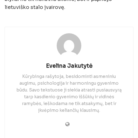
lietuviško stalo įvairovę.
Evelina Jakutytė
Kūrybinga rašytoja, besidominti asmeniniu
augimu, psichologija ir harmoningu gyvenimo
būdu. Savo tekstuose ji siekia atrasti pusiausvyrą
tarp kasdienio gyvenimo iššūkių ir vidinės
ramybės, ieškodama ne tik atsakymų, bet ir
įkvėpimo keliančių klausimų.