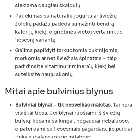
siekiama daugiau skaidulų.
Patiekimas su natūraliu jogurtu ar šviežių
žolelių padažu padeda sumažinti bendrą
kalorijų kiekį, o grietinės vietoj verta rinktis
liesesnį variantą.
Galima papildyti tarkuotomis cukinijomis,
morkomis ar net šviežiais špinatais – taip
padidinsite vitaminų ir mineralų kiekį bei
suteiksite naujų skonių.
Mitai apie bulvinius blynus
Bulviniai blynai – tik nesveikas maistas.
Tai nėra
visiškai tiesa. Jei blynai ruošiami iš šviežių
bulvių, kepami saikingai, negausiai riebaluose,
o pateikiami su liesesniais pagardais, jie puikiai
tinka subalansuotoje mityboje.