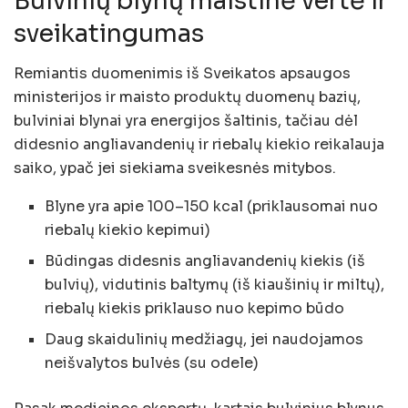
Bulvinių blynų maistinė vertė ir
sveikatingumas
Remiantis duomenimis iš Sveikatos apsaugos
ministerijos ir maisto produktų duomenų bazių,
bulviniai blynai yra energijos šaltinis, tačiau dėl
didesnio angliavandenių ir riebalų kiekio reikalauja
saiko, ypač jei siekiama sveikesnės mitybos.
Blyne yra apie 100–150 kcal (priklausomai nuo
riebalų kiekio kepimui)
Būdingas didesnis angliavandenių kiekis (iš
bulvių), vidutinis baltymų (iš kiaušinių ir miltų),
riebalų kiekis priklauso nuo kepimo būdo
Daug skaidulinių medžiagų, jei naudojamos
neišvalytos bulvės (su odele)