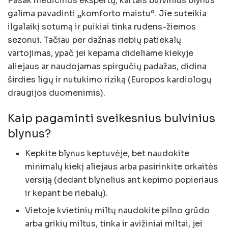
Pasak medicinos ekspertų, kartais bulvinius blynus
galima pavadinti „komforto maistu“. Jie suteikia
ilgalaikį sotumą ir puikiai tinka rudens-žiemos
sezonui. Tačiau per dažnas riebių patiekalų
vartojimas, ypač jei kepama dideliame kiekyje
aliejaus ar naudojamas spirgučių padažas, didina
širdies ligų ir nutukimo riziką (Europos kardiologų
draugijos duomenimis).
Kaip pagaminti sveikesnius bulvinius
blynus?
Kepkite blynus keptuvėje, bet naudokite
minimalų kiekį aliejaus arba pasirinkite orkaitės
versiją (dedant blynelius ant kepimo popieriaus
ir kepant be riebalų).
Vietoje kvietinių miltų naudokite pilno grūdo
arba grikių miltus, tinka ir avižiniai miltai, jei