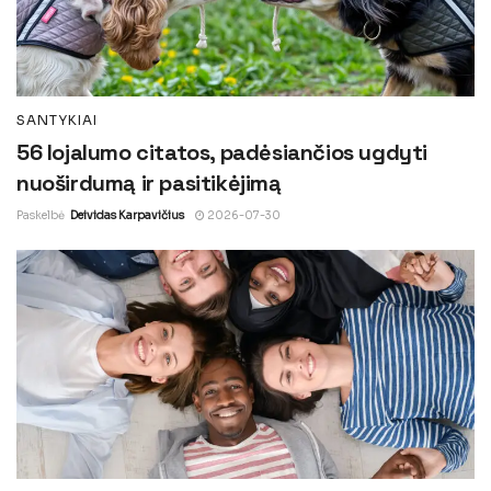
SANTYKIAI
56 lojalumo citatos, padėsiančios ugdyti
nuoširdumą ir pasitikėjimą
Paskelbė
Deividas Karpavičius
2026-07-30