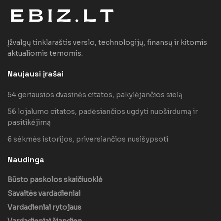
Įžvalgų tinklaraštis verslo, technologijų, finansų ir kitomis
aktualiomis temomis.
Naujausi įrašai
54 geriausios dvasinės citatos, pakylėjančios sielą
56 lojalumo citatos, padėsiančios ugdyti nuoširdumą ir
pasitikėjimą
6 sėkmės istorijos, priversiančios nusišypsoti
Naudinga
Būsto paskolos skaičiuoklė
Savaitės vardadieniai
Vardadieniai rytojaus
Vardadieniai šiandien