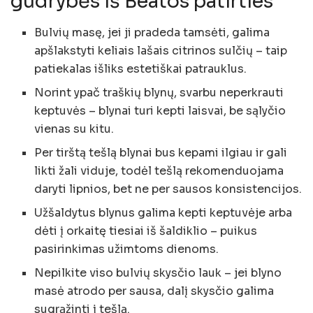
gudrybės iš Beatos patirties
Bulvių masę, jei ji pradeda tamsėti, galima
apšlakstyti keliais lašais citrinos sulčių – taip
patiekalas išliks estetiškai patrauklus.
Norint ypač traškių blynų, svarbu neperkrauti
keptuvės – blynai turi kepti laisvai, be sąlyčio
vienas su kitu.
Per tirštą tešlą blynai bus kepami ilgiau ir gali
likti žali viduje, todėl tešlą rekomenduojama
daryti lipnios, bet ne per sausos konsistencijos.
Užšaldytus blynus galima kepti keptuvėje arba
dėti į orkaitę tiesiai iš šaldiklio – puikus
pasirinkimas užimtoms dienoms.
Nepilkite viso bulvių skysčio lauk – jei blyno
masė atrodo per sausa, dalį skysčio galima
sugrąžinti į tešlą.