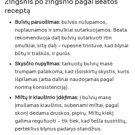
Žingsnis po žingsnio pagal Beatos
receptą
Bulvių paruošimas:
bulvės nulupamos,
nuplaunamos ir smulkiai sutarkuojamos. Beata
rekomenduoja dalį bulvių sutarkuoti itin
smulkiai, kitą dalį – rupesne trintuve, kad blynai
būtų ir traškūs, ir purūs.
Skysčio nupylimas:
tarkuotų bulvių masė
trumpam palaikoma, kad išsiskirtų skystis, kuris
išpilamas (arba dalinai naudojamas pagal
norimą konsistenciją).
Miltų ir kiaušinio įdėjimas:
į bulvių masę
įmušamas kiaušinis, suberiami miltai, pagal
skonį dedama druskos, pipirų. Miltų kiekį
galima reguliuoti – tik tiek, kad tešla susirištų,
perteklius blynus padarys standžius.