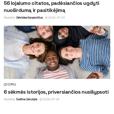
56 lojalumo citatos, padėsiančios ugdyti
nuoširdumą ir pasitikėjimą
Paskelbė
Deividas Karpavičius
2026-07-30
ĮDOMU
6 sėkmės istorijos, priversiančios nusišypsoti
Paskelbė
Evelina Jakutytė
2026-07-29