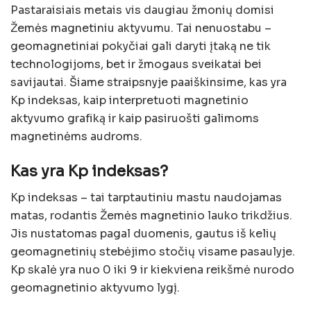
Pastaraisiais metais vis daugiau žmonių domisi
Žemės magnetiniu aktyvumu. Tai nenuostabu –
geomagnetiniai pokyčiai gali daryti įtaką ne tik
technologijoms, bet ir žmogaus sveikatai bei
savijautai. Šiame straipsnyje paaiškinsime, kas yra
Kp indeksas, kaip interpretuoti magnetinio
aktyvumo grafiką ir kaip pasiruošti galimoms
magnetinėms audroms.
Kas yra Kp indeksas?
Kp indeksas – tai tarptautiniu mastu naudojamas
matas, rodantis Žemės magnetinio lauko trikdžius.
Jis nustatomas pagal duomenis, gautus iš kelių
geomagnetinių stebėjimo stočių visame pasaulyje.
Kp skalė yra nuo 0 iki 9 ir kiekviena reikšmė nurodo
geomagnetinio aktyvumo lygį.