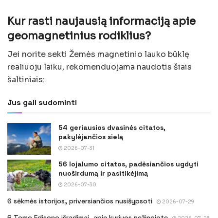
Kur rasti naujausią informaciją apie
geomagnetinius rodiklius?
Jei norite sekti Žemės magnetinio lauko būklę
realiuoju laiku, rekomenduojama naudotis šiais
šaltiniais:
Jus gali sudominti
54 geriausios dvasinės citatos,
pakylėjančios sielą
2026-07-31
56 lojalumo citatos, padėsiančios ugdyti
nuoširdumą ir pasitikėjimą
2026-07-30
6 sėkmės istorijos, priversiančios nusišypsoti
2026-07-29
6 Tomo Edisono išradimai, apie kuriuos nežinojote