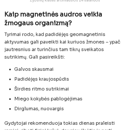
Žybsnių klasės artimiausios 24 valandos
Kaip magnetinės audros veikia
žmogaus organizmą?
Tyrimai rodo, kad padidėjęs geomagnetinis
aktyvumas gali paveikti kai kuriuos žmones – ypač
jautresnius ar turinčius tam tikrų sveikatos
sutrikimų. Gali pasireikšti:
Galvos skausmai
Padidėjęs kraujospūdis
Širdies ritmo sutrikimai
Miego kokybės pablogėjimas
Dirglumas, nuovargis
Gydytojai rekomenduoja tokias dienas praleisti