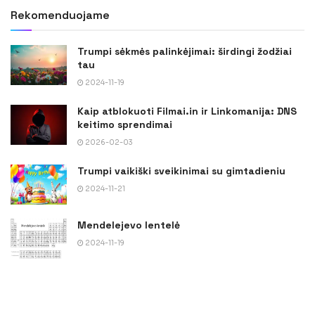
Rekomenduojame
Trumpi sėkmės palinkėjimai: širdingi žodžiai
tau
2024-11-19
Kaip atblokuoti Filmai.in ir Linkomanija: DNS
keitimo sprendimai
2026-02-03
Trumpi vaikiški sveikinimai su gimtadieniu
2024-11-21
Mendelejevo lentelė
2024-11-19