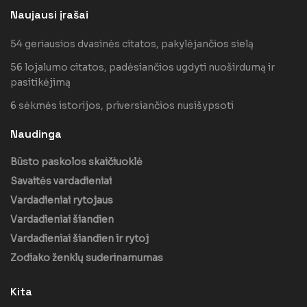
Naujausi įrašai
54 geriausios dvasinės citatos, pakylėjančios sielą
56 lojalumo citatos, padėsiančios ugdyti nuoširdumą ir
pasitikėjimą
6 sėkmės istorijos, priversiančios nusišypsoti
Naudinga
Būsto paskolos skaičiuoklė
Savaitės vardadieniai
Vardadieniai rytojaus
Vardadieniai šiandien
Vardadieniai šiandien ir rytoj
Zodiako ženklų suderinamumas
Kita