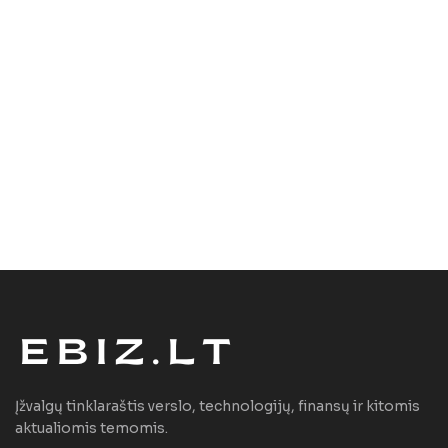
Įžvalgų tinklaraštis verslo, technologijų, finansų ir kitomis
aktualiomis temomis.