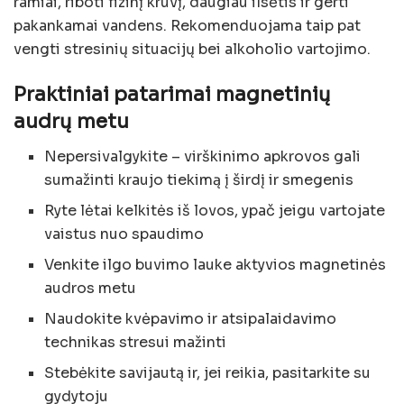
ramiai, riboti fizinį krūvį, daugiau ilsėtis ir gerti
pakankamai vandens. Rekomenduojama taip pat
vengti stresinių situacijų bei alkoholio vartojimo.
Praktiniai patarimai magnetinių
audrų metu
Nepersivalgykite – virškinimo apkrovos gali
sumažinti kraujo tiekimą į širdį ir smegenis
Ryte lėtai kelkitės iš lovos, ypač jeigu vartojate
vaistus nuo spaudimo
Venkite ilgo buvimo lauke aktyvios magnetinės
audros metu
Naudokite kvėpavimo ir atsipalaidavimo
technikas stresui mažinti
Stebėkite savijautą ir, jei reikia, pasitarkite su
gydytoju