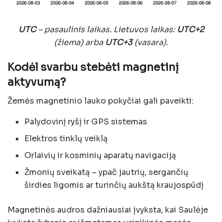
UTC
– pasaulinis laikas. Lietuvos laikas:
UTC+2
(žiema) arba
UTC+3
(vasara).
Kodėl svarbu stebėti magnetinį
aktyvumą?
Žemės magnetinio lauko pokyčiai gali paveikti:
Palydovinį ryšį ir GPS sistemas
Elektros tinklų veiklą
Orlaivių ir kosminių aparatų navigaciją
Žmonių sveikatą – ypač jautrių, sergančių
širdies ligomis ar turinčių aukštą kraujospūdį
Magnetinės audros dažniausiai įvyksta, kai Saulėje