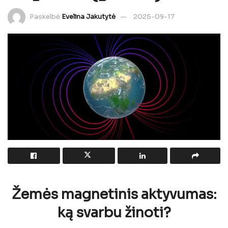
Paskelbė
Evelina Jakutytė
2025-09-17
Žemės magnetinis aktyvumas:
ką svarbu žinoti?