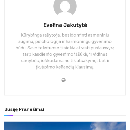
Evelina Jakutytė
Kūrybinga rašytoja, besidominti asmeniniu
augimu, psichologija ir harmoningu gyvenimo
būdu. Savo tekstuose ji siekia atrasti pusiausvyrą
tarp kasdienio gyvenimo iššūkių ir vidinės
ramybės, ieškodama ne tik atsakymų, bet ir
įkvėpimo keliančių klausimų.
Susiję
Pranešimai