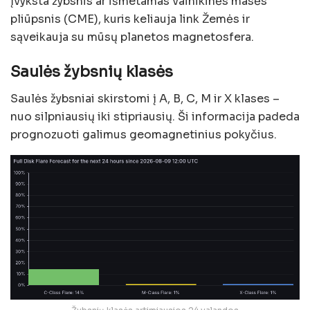
įvyksta žybsnis ar išmetamas vainikinės masės
pliūpsnis (CME), kuris keliauja link Žemės ir
sąveikauja su mūsų planetos magnetosfera.
Saulės žybsnių klasės
Saulės žybsniai skirstomi į A, B, C, M ir X klases –
nuo silpniausių iki stipriausių. Ši informacija padeda
prognozuoti galimus geomagnetinius pokyčius.