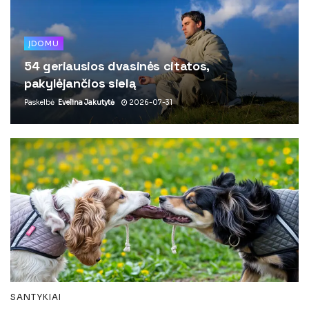
ĮDOMU
54 geriausios dvasinės citatos,
pakylėjančios sielą
Paskelbė
Evelina Jakutytė
2026-07-31
SANTYKIAI