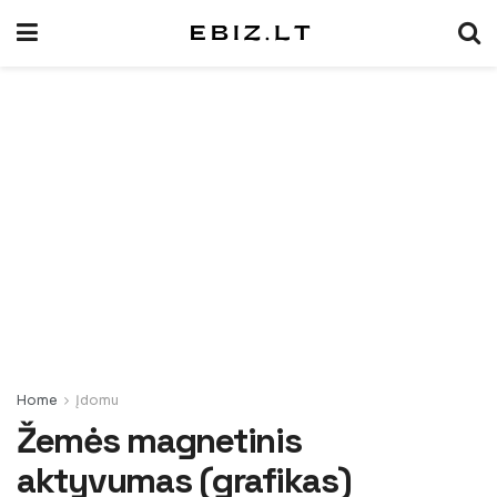
Home
Įdomu
Žemės magnetinis
aktyvumas (grafikas)