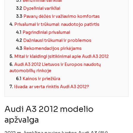
3.1
Benzininiai varikliai
3.2
Dyzeliniai varikliai
3.3
Pavarų dėžės ir važiavimo komfortas
4.
Privalumai ir trūkumai: naudotojo patirtis
4.1
Pagrindiniai privalumai
4.2
Dažniausi trūkumai ir problemos
4.3
Rekomendacijos pirkėjams
5.
Mitai ir klaidingi įsitikinimai apie Audi A3 2012
6.
Audi A3 2012 Lietuvos ir Europos naudotų
automobilių rinkoje
6.1
Kainos ir priežiūra
7.
Išvada: ar verta rinktis Audi A3 2012?
Audi A3 2012 modelio
apžvalga