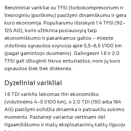
Benzininiai varikliai su TFSI (turbokompresoriumi ir
tiesioginiu įpurškimu) pasižymi dinamiškumu ir gera
kuro ekonomija. Populiarumu išsiskyrė 1.4 TFSI (92–
125 AG), kuris užtikrina pusiausvyrą tarp
ekonomiškumo ir pakankamos galios – mieste
vidutinės sąnaudos svyruoja apie 5,5–6,5 l/100 km
(pagal gamintojo duomenis). Galingesni 1.8 ir 2.0
TFSI gali džiuginti tikrus entuziastus, nors jų kuro
sąnaudos šiek tiek didesnės.
Dyzeliniai varikliai
1.6 TDI variklis laikomas itin ekonomišku
(vidutinėms 4–5 l/100 km), o 2.0 TDI (150 arba 184
AG) pasižymi solidžia dinamika ir patraukliu sukimo
momentu. Pastarieji variantai vertinami dėl
ilgaamžiškumo ir mažų eksploatacinių kaštų ilguoju