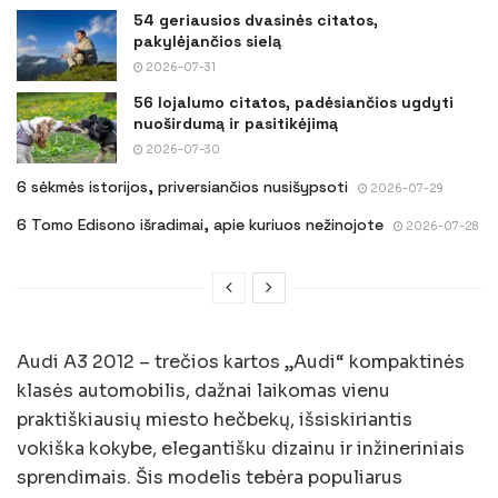
54 geriausios dvasinės citatos,
pakylėjančios sielą
2026-07-31
56 lojalumo citatos, padėsiančios ugdyti
nuoširdumą ir pasitikėjimą
2026-07-30
6 sėkmės istorijos, priversiančios nusišypsoti
2026-07-29
6 Tomo Edisono išradimai, apie kuriuos nežinojote
2026-07-28
Audi A3 2012 – trečios kartos „Audi“ kompaktinės
klasės automobilis, dažnai laikomas vienu
praktiškiausių miesto hečbekų, išsiskiriantis
vokiška kokybe, elegantišku dizainu ir inžineriniais
sprendimais. Šis modelis tebėra populiarus