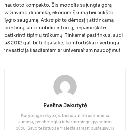
naudoto kompakto. Šis modelis sujungia gerą
važiavimo dinamiką, ekonomiškumą bei aukšto
lygio saugumą. Atkreipkite dėmesį į atitinkamą
priežiūrą, automobilio istoriją, nepamirškite
patikrinti tipinių trūkumų. Tinkamai pasirinkus, audi
a3 2012 gali būti ilgalaikė, komfortiška ir vertinga
investicija kasdieniam ar universaliam naudojimui.
Evelina Jakutytė
Kūrybinga rašytoja, besidominti asmeniniu
augimu, psichologija ir harmoningu gyvenimo
būdu. Savo tekstuose ji siekia atrasti pusiausvyrą