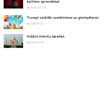
keitimo sprendimai
2026-02-03
Trumpi vaikiški sveikinimai su gimtadieniu
2024-11-21
Indijos miestų sąrašas
2024-11-23