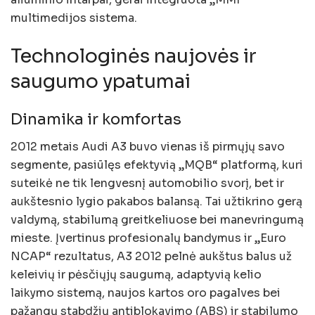
multimedijos sistema.
Technologinės naujovės ir
saugumo ypatumai
Dinamika ir komfortas
2012 metais Audi A3 buvo vienas iš pirmųjų savo
segmente, pasiūlęs efektyvią „MQB“ platformą, kuri
suteikė ne tik lengvesnį automobilio svorį, bet ir
aukštesnio lygio pakabos balansą. Tai užtikrino gerą
valdymą, stabilumą greitkeliuose bei manevringumą
mieste. Įvertinus profesionalų bandymus ir „Euro
NCAP“ rezultatus, A3 2012 pelnė aukštus balus už
keleivių ir pėsčiųjų saugumą, adaptyvią kelio
laikymo sistemą, naujos kartos oro pagalves bei
pažangų stabdžių antiblokavimo (ABS) ir stabilumo