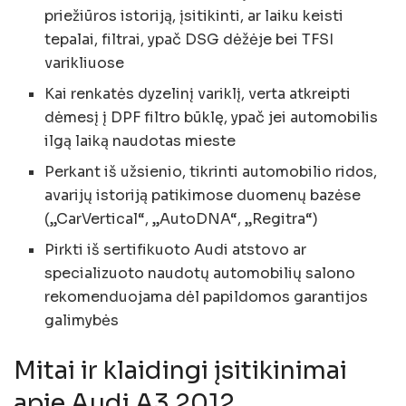
priežiūros istoriją, įsitikinti, ar laiku keisti
tepalai, filtrai, ypač DSG dėžėje bei TFSI
varikliuose
Kai renkatės dyzelinį variklį, verta atkreipti
dėmesį į DPF filtro būklę, ypač jei automobilis
ilgą laiką naudotas mieste
Perkant iš užsienio, tikrinti automobilio ridos,
avarijų istoriją patikimose duomenų bazėse
(„CarVertical“, „AutoDNA“, „Regitra“)
Pirkti iš sertifikuoto Audi atstovo ar
specializuoto naudotų automobilių salono
rekomenduojama dėl papildomos garantijos
galimybės
Mitai ir klaidingi įsitikinimai
apie Audi A3 2012