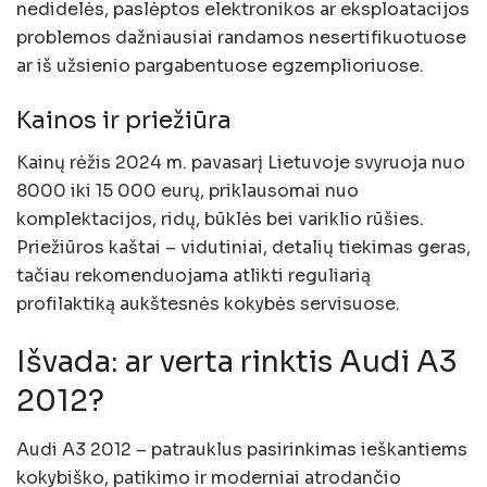
nedidelės, paslėptos elektronikos ar eksploatacijos
problemos dažniausiai randamos nesertifikuotuose
ar iš užsienio pargabentuose egzemplioriuose.
Kainos ir priežiūra
Kainų rėžis 2024 m. pavasarį Lietuvoje svyruoja nuo
8000 iki 15 000 eurų, priklausomai nuo
komplektacijos, ridų, būklės bei variklio rūšies.
Priežiūros kaštai – vidutiniai, detalių tiekimas geras,
tačiau rekomenduojama atlikti reguliarią
profilaktiką aukštesnės kokybės servisuose.
Išvada: ar verta rinktis Audi A3
2012?
Audi A3 2012 – patrauklus pasirinkimas ieškantiems
kokybiško, patikimo ir moderniai atrodančio