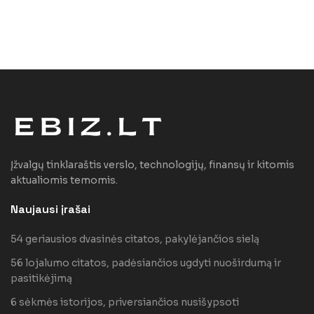
Įžvalgų tinklaraštis verslo, technologijų, finansų ir kitomis
aktualiomis temomis.
Naujausi įrašai
54 geriausios dvasinės citatos, pakylėjančios sielą
56 lojalumo citatos, padėsiančios ugdyti nuoširdumą ir
pasitikėjimą
6 sėkmės istorijos, priversiančios nusišypsoti