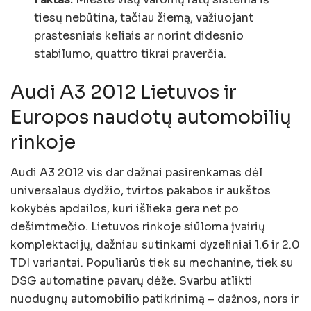
tiesų nebūtina, tačiau žiemą, važiuojant
prastesniais keliais ar norint didesnio
stabilumo, quattro tikrai praverčia.
Audi A3 2012 Lietuvos ir
Europos naudotų automobilių
rinkoje
Audi A3 2012 vis dar dažnai pasirenkamas dėl
universalaus dydžio, tvirtos pakabos ir aukštos
kokybės apdailos, kuri išlieka gera net po
dešimtmečio. Lietuvos rinkoje siūloma įvairių
komplektacijų, dažniau sutinkami dyzeliniai 1.6 ir 2.0
TDI variantai. Populiarūs tiek su mechanine, tiek su
DSG automatine pavarų dėže. Svarbu atlikti
nuodugnų automobilio patikrinimą – dažnos, nors ir