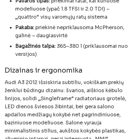
Pavaros tipas:
priekiniai ratai, kai kuriuose
modeliuose (ypač 1.8 TFSI ir 2.0 TDI) –
„quattro“ visų varomųjų ratų sistema
Pakaba:
priekinė nepriklausoma McPherson,
galinė – daugiasvirtė
Bagažinės talpa:
365–380 l (priklausomai nuo
versijos)
Dizainas ir ergonomika
Audi A3 2012 išsiskiria subtiliu, vokiškam prekių
ženklui būdingu dizainu: švarios, aiškios kėbulo
linijos, solidi „Singleframe“ radiatoriaus grotelė,
LED dienos šviesos žibintai, bei gera salono
apdailos medžiagų kokybė net pagrindiniuose,
baziniuose modeliuose. Salone vyrauja
minimalistinis stilius, aukštos kokybės plastikas,
aliuminio intarpai, gerai integruota „MMI“