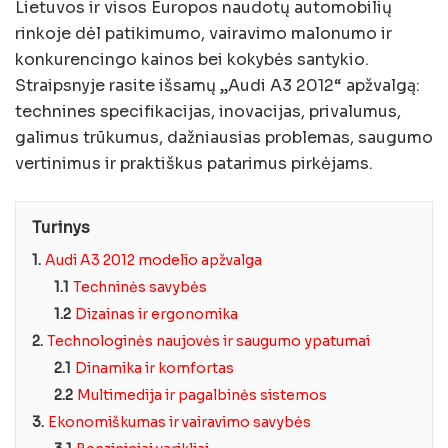
Lietuvos ir visos Europos naudotų automobilių
rinkoje dėl patikimumo, vairavimo malonumo ir
konkurencingo kainos bei kokybės santykio.
Straipsnyje rasite išsamų „Audi A3 2012“ apžvalgą:
technines specifikacijas, inovacijas, privalumus,
galimus trūkumus, dažniausias problemas, saugumo
vertinimus ir praktiškus patarimus pirkėjams.
Turinys
1.
Audi A3 2012 modelio apžvalga
1.1
Techninės savybės
1.2
Dizainas ir ergonomika
2.
Technologinės naujovės ir saugumo ypatumai
2.1
Dinamika ir komfortas
2.2
Multimedija ir pagalbinės sistemos
3.
Ekonomiškumas ir vairavimo savybės