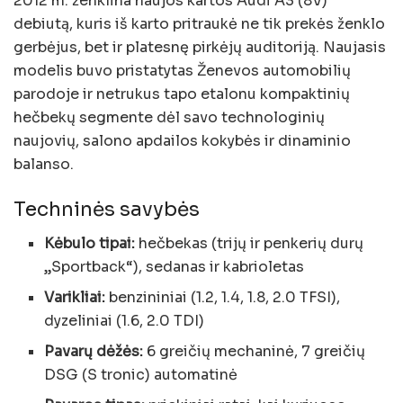
2012 m. ženklina naujos kartos Audi A3 (8V)
debiutą, kuris iš karto pritraukė ne tik prekės ženklo
gerbėjus, bet ir platesnę pirkėjų auditoriją. Naujasis
modelis buvo pristatytas Ženevos automobilių
parodoje ir netrukus tapo etalonu kompaktinių
hečbekų segmente dėl savo technologinių
naujovių, salono apdailos kokybės ir dinaminio
balanso.
Techninės savybės
Kėbulo tipai:
hečbekas (trijų ir penkerių durų
„Sportback“), sedanas ir kabrioletas
Varikliai:
benzininiai (1.2, 1.4, 1.8, 2.0 TFSI),
dyzeliniai (1.6, 2.0 TDI)
Pavarų dėžės:
6 greičių mechaninė, 7 greičių
DSG (S tronic) automatinė