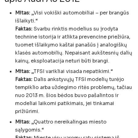
Mitas:
„Visi vokiški automobiliai – per brangūs
išlaikyti.“
Faktas:
Svarbu rinktis modelius su įrodyta
technine istorija ir atlikta prevencine priežiūra,
tuomet išlaikymo kaštai panašūs į analogiškų
klasės automobilių. Nepaisant aukštesnių dalių
kainų, eksploatacija neturi būti brangi.
Mitas:
„TFSI varikliai visada nepatikimi.“
Faktas:
Dalis ankstyvųjų TFSI modelių turėjo
tempiklio arba uždegimo ritės problemų, tačiau
nuo 2013 m. šios bėdos buvo pašalintos ir
modeliai laikomi patikimais, jei tinkamai
prižiūrimi.
Mitas:
„Quattro nereikalingas miesto
sąlygomis.“
Faktas:
Mieste visų varomų ratų sistema iš