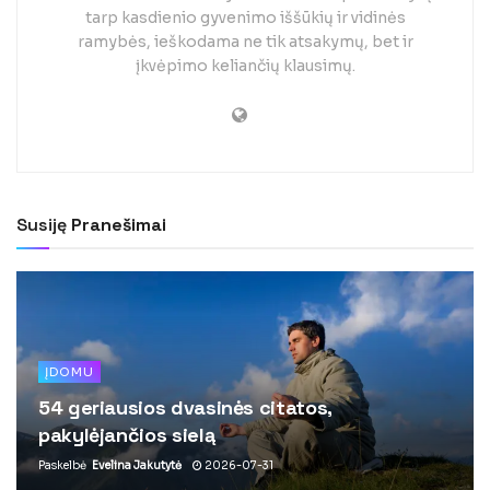
tarp kasdienio gyvenimo iššūkių ir vidinės
ramybės, ieškodama ne tik atsakymų, bet ir
įkvėpimo keliančių klausimų.
Susiję
Pranešimai
ĮDOMU
54 geriausios dvasinės citatos,
pakylėjančios sielą
Paskelbė
Evelina Jakutytė
2026-07-31