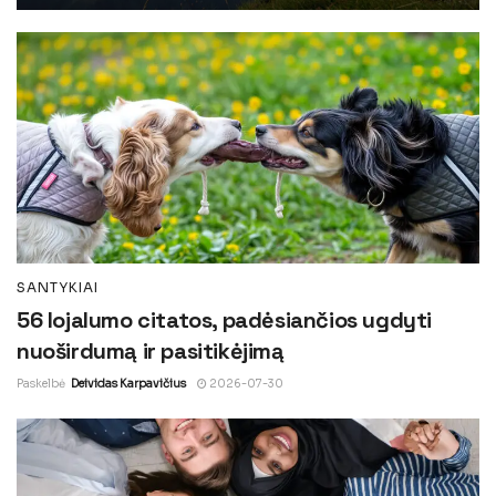
SANTYKIAI
56 lojalumo citatos, padėsiančios ugdyti
nuoširdumą ir pasitikėjimą
Paskelbė
Deividas Karpavičius
2026-07-30