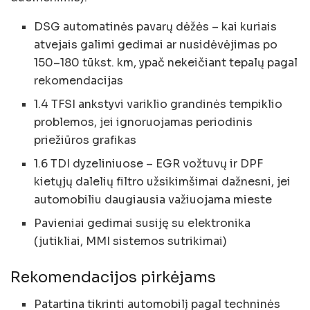
DSG automatinės pavarų dėžės – kai kuriais
atvejais galimi gedimai ar nusidėvėjimas po
150–180 tūkst. km, ypač nekeičiant tepalų pagal
rekomendacijas
1.4 TFSI ankstyvi variklio grandinės tempiklio
problemos, jei ignoruojamas periodinis
priežiūros grafikas
1.6 TDI dyzeliniuose – EGR vožtuvų ir DPF
kietųjų dalelių filtro užsikimšimai dažnesni, jei
automobiliu daugiausia važiuojama mieste
Pavieniai gedimai susiję su elektronika
(jutikliai, MMI sistemos sutrikimai)
Rekomendacijos pirkėjams
Patartina tikrinti automobilį pagal techninės