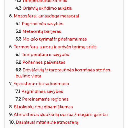
4.2
Temperatūros kitimas
4.3
Orlaivių skridimo aukštis
5.
Mezosfera: kur sudega meteorai
5.1
Pagrindinės savybės
5.2
Meteoritų barjeras
5.3
Mokslo tyrimai ir prieinamumas
6.
Termosfera: aurorų ir erdvės tyrimų sritis
6.1
Temperatūra ir savybės
6.2
Poliarinės pašvaistės
6.3
Erdvėlaivių ir tarptautinės kosminės stoties
buvimo vieta
7.
Egzosfera: riba su kosmosu
7.1
Pagrindinės savybės
7.2
Pereinamasis regionas
8.
Sluoksnių ribų dinamiškumas
9.
Atmosferos sluoksnių svarba žmogui ir gamtai
10.
Dažniausi mitai apie atmosferą