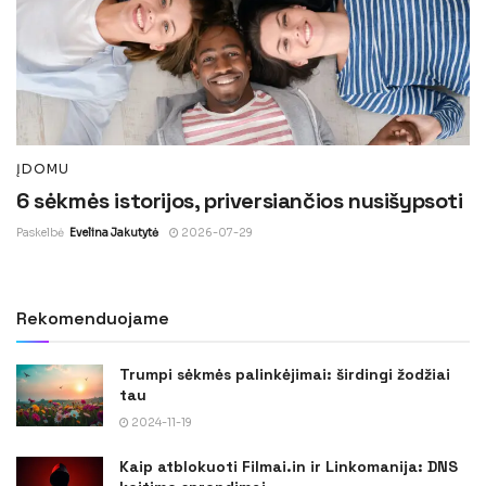
ĮDOMU
6 sėkmės istorijos, priversiančios nusišypsoti
Paskelbė
Evelina Jakutytė
2026-07-29
Rekomenduojame
Trumpi sėkmės palinkėjimai: širdingi žodžiai
tau
2024-11-19
Kaip atblokuoti Filmai.in ir Linkomanija: DNS