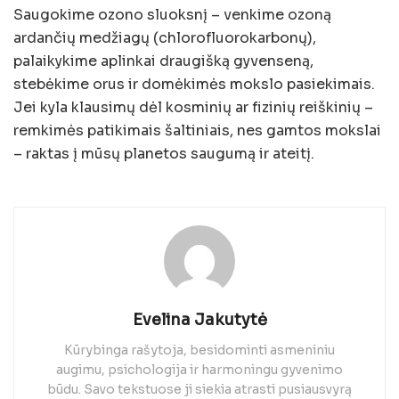
Saugokime ozono sluoksnį – venkime ozoną
ardančių medžiagų (chlorofluorokarbonų),
palaikykime aplinkai draugišką gyvenseną,
stebėkime orus ir domėkimės mokslo pasiekimais.
Jei kyla klausimų dėl kosminių ar fizinių reiškinių –
remkimės patikimais šaltiniais, nes gamtos mokslai
– raktas į mūsų planetos saugumą ir ateitį.
Evelina Jakutytė
Kūrybinga rašytoja, besidominti asmeniniu
augimu, psichologija ir harmoningu gyvenimo
būdu. Savo tekstuose ji siekia atrasti pusiausvyrą