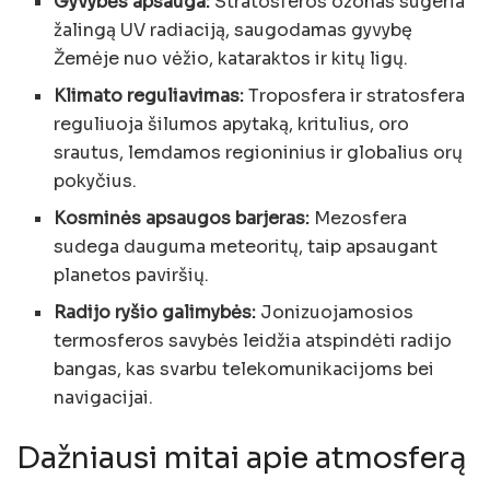
Gyvybės apsauga:
Stratosferos ozonas sugeria
žalingą UV radiaciją, saugodamas gyvybę
Žemėje nuo vėžio, kataraktos ir kitų ligų.
Klimato reguliavimas:
Troposfera ir stratosfera
reguliuoja šilumos apytaką, kritulius, oro
srautus, lemdamos regioninius ir globalius orų
pokyčius.
Kosminės apsaugos barjeras:
Mezosfera
sudega dauguma meteoritų, taip apsaugant
planetos paviršių.
Radijo ryšio galimybės:
Jonizuojamosios
termosferos savybės leidžia atspindėti radijo
bangas, kas svarbu telekomunikacijoms bei
navigacijai.
Dažniausi mitai apie atmosferą