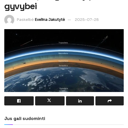
gyvybei
Paskelbė
Evelina Jakutytė
2025-07-28
Jus gali sudominti