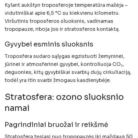
Kylant aukštyn troposferoje temperatūra mažėja –
vidutiniškai apie 6,5 °C su kiekvienu kilometru.
Viršutinis troposferos sluoksnis, vadinamas
tropopauze, riboja jos ir stratosferos kontaktą.
Gyvybei esminis sluoksnis
Troposfera sudaro sąlygas egzistuoti žemyninei,
jūrinei ir atmosferinei gyvybei, kontroliuoja CO₂,
deguonies, kitų gyvybiškai svarbių dujų cirkuliaciją,
todėl yra itin svarbi žmogaus kasdienybėje.
Stratosfera: ozono sluoksnio
namai
Pagrindiniai bruožai ir reikšmė
Stratosfera tęsiasi nuo tropopauzės iki maždaug 50