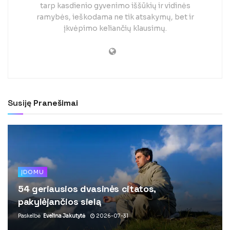
tarp kasdienio gyvenimo iššūkių ir vidinės
ramybės, ieškodama ne tik atsakymų, bet ir
įkvėpimo keliančių klausimų.
Susiję
Pranešimai
ĮDOMU
54 geriausios dvasinės citatos,
pakylėjančios sielą
Paskelbė
Evelina Jakutytė
2026-07-31