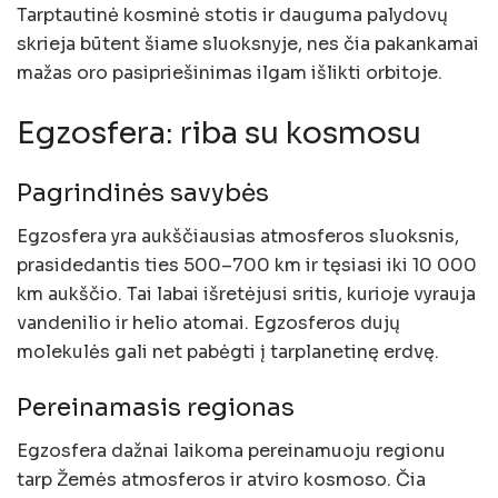
Tarptautinė kosminė stotis ir dauguma palydovų
skrieja būtent šiame sluoksnyje, nes čia pakankamai
mažas oro pasipriešinimas ilgam išlikti orbitoje.
Egzosfera: riba su kosmosu
Pagrindinės savybės
Egzosfera yra aukščiausias atmosferos sluoksnis,
prasidedantis ties 500–700 km ir tęsiasi iki 10 000
km aukščio. Tai labai išretėjusi sritis, kurioje vyrauja
vandenilio ir helio atomai. Egzosferos dujų
molekulės gali net pabėgti į tarplanetinę erdvę.
Pereinamasis regionas
Egzosfera dažnai laikoma pereinamuoju regionu
tarp Žemės atmosferos ir atviro kosmoso. Čia