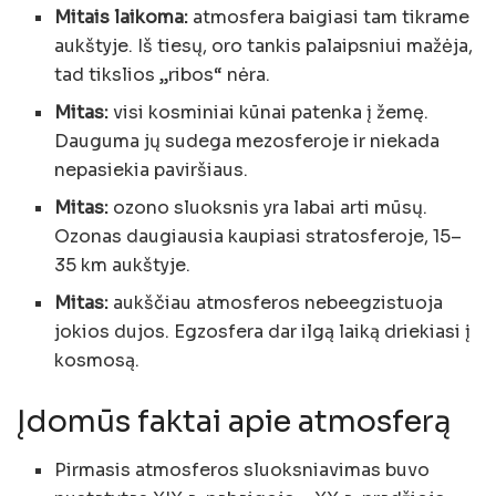
Mitais laikoma:
atmosfera baigiasi tam tikrame
aukštyje. Iš tiesų, oro tankis palaipsniui mažėja,
tad tikslios „ribos“ nėra.
Mitas:
visi kosminiai kūnai patenka į žemę.
Dauguma jų sudega mezosferoje ir niekada
nepasiekia paviršiaus.
Mitas:
ozono sluoksnis yra labai arti mūsų.
Ozonas daugiausia kaupiasi stratosferoje, 15–
35 km aukštyje.
Mitas:
aukščiau atmosferos nebeegzistuoja
jokios dujos. Egzosfera dar ilgą laiką driekiasi į
kosmosą.
Įdomūs faktai apie atmosferą
Pirmasis atmosferos sluoksniavimas buvo