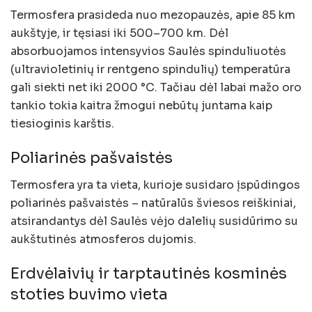
Termosfera prasideda nuo mezopauzės, apie 85 km
aukštyje, ir tęsiasi iki 500–700 km. Dėl
absorbuojamos intensyvios Saulės spinduliuotės
(ultravioletinių ir rentgeno spindulių) temperatūra
gali siekti net iki 2000 °C. Tačiau dėl labai mažo oro
tankio tokia kaitra žmogui nebūtų juntama kaip
tiesioginis karštis.
Poliarinės pašvaistės
Termosfera yra ta vieta, kurioje susidaro įspūdingos
poliarinės pašvaistės – natūralūs šviesos reiškiniai,
atsirandantys dėl Saulės vėjo dalelių susidūrimo su
aukštutinės atmosferos dujomis.
Erdvėlaivių ir tarptautinės kosminės
stoties buvimo vieta