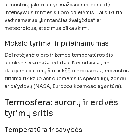
atmosferą įskriejantys mažesni meteorai dėl
intensyvaus trinties su oro dalelėmis. Tai sukuria
vadinamąsias „krintančias žvaigždes“ ar
meteoroidus, stebimus plika akimi.
Mokslo tyrimai ir prieinamumas
Dėl retėjančio oro ir žemos temperatūros šis
sluoksnis yra mažai ištirtas. Nei orlaiviai, nei
dauguma balionų šio aukščio nepasiekia; mezosfera
tiriama tik kaupiant duomenis iš specialiųjų zondų
ar palydovų (NASA, Europos kosmoso agentūra).
Termosfera: aurorų ir erdvės
tyrimų sritis
Temperatūra ir savybės