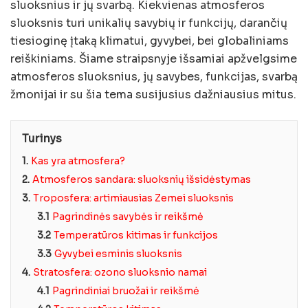
sluoksnius ir jų svarbą. Kiekvienas atmosferos
sluoksnis turi unikalių savybių ir funkcijų, darančių
tiesioginę įtaką klimatui, gyvybei, bei globaliniams
reiškiniams. Šiame straipsnyje išsamiai apžvelgsime
atmosferos sluoksnius, jų savybes, funkcijas, svarbą
žmonijai ir su šia tema susijusius dažniausius mitus.
Turinys
1.
Kas yra atmosfera?
2.
Atmosferos sandara: sluoksnių išsidėstymas
3.
Troposfera: artimiausias Zemei sluoksnis
3.1
Pagrindinės savybės ir reikšmė
3.2
Temperatūros kitimas ir funkcijos
3.3
Gyvybei esminis sluoksnis
4.
Stratosfera: ozono sluoksnio namai
4.1
Pagrindiniai bruožai ir reikšmė