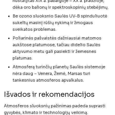
nustatytas XIX a. pabaigoje – XX a. pradžioje,
dėka oro balionų ir spektroskopinių stebėjimų.
Be ozono sluoksnio Saulės UV-B spinduliuotė
sukeltų masinį rūšių nykimą ir žmogaus
sveikatos problemas.
Poliarinės pašvaistės dažniausiai matomos
aukštose platumose, tačiau didelio Saulės
aktyvumo metu gali pasiekti ir žemesnes
platumas.
Atmosferą turinčių planetų Saulės sistemoje
nėra daug – Venera, Žemė, Marsas turi
tankesnius atmosferos apvalkalus.
Išvados ir rekomendacijos
Atmosferos sluoksnių pažinimas padeda suprasti
gyvybės, klimato ir technologijų veikimą.