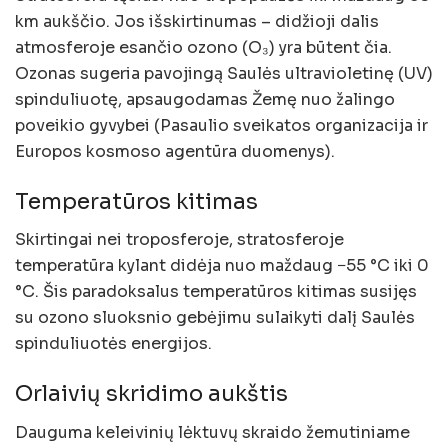
km aukščio. Jos išskirtinumas – didžioji dalis
atmosferoje esančio ozono (O₃) yra būtent čia.
Ozonas sugeria pavojingą Saulės ultravioletinę (UV)
spinduliuotę, apsaugodamas Žemę nuo žalingo
poveikio gyvybei (Pasaulio sveikatos organizacija ir
Europos kosmoso agentūra duomenys).
Temperatūros kitimas
Skirtingai nei troposferoje, stratosferoje
temperatūra kylant didėja nuo maždaug −55 °C iki 0
°C. Šis paradoksalus temperatūros kitimas susijęs
su ozono sluoksnio gebėjimu sulaikyti dalį Saulės
spinduliuotės energijos.
Orlaivių skridimo aukštis
Dauguma keleivinių lėktuvų skraido žemutiniame