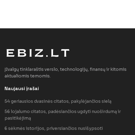
Įžvalgų tinklaraštis verslo, technologijų, finansų ir kitomis
aktualiomis temomis.
Naujausi įrašai
54 geriausios dvasinės citatos, pakylėjančios sielą
56 lojalumo citatos, padėsiančios ugdyti nuoširdumą ir
pasitikėjimą
6 sėkmės istorijos, priversiančios nusišypsoti