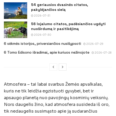
54 geriausios dvasinės citatos,
pakylėjančios sielą
2026-07-31
56 lojalumo citatos, padėsiančios ugdyti
nuoširdumą ir pasitikėjimą
2026-07-30
6 sėkmės istorijos, priversiančios nusišypsoti
2026-07-29
6 Tomo Edisono išradimai, apie kuriuos nežinojote
2026-07-28
Atmosfera – tai labai svarbus Žemės apvalkalas,
kuris ne tik leidžia egzistuoti gyvybei, bet ir
apsaugo planetą nuo pavojingų kosminių veiksnių.
Nors daugelis žino, kad atmosfera susideda iš oro,
tik nedaugelis susimąsto apie ją sudarančius