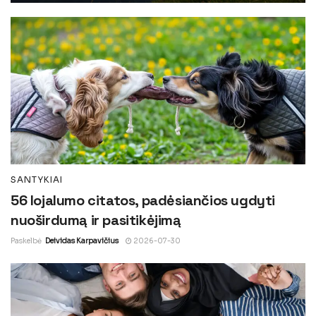
SANTYKIAI
56 lojalumo citatos, padėsiančios ugdyti
nuoširdumą ir pasitikėjimą
Paskelbė
Deividas Karpavičius
2026-07-30