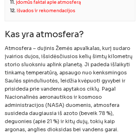
11.
Įdomūs faktai apie atmosferą
12.
Išvados ir rekomendacijos
Kas yra atmosfera?
Atmosfera – dujinis Žemės apvalkalas, kurį sudaro
įvairios dujos, išsidėsčiusios kelių šimtų kilometrų
storio sluoksniu aplink planetą. Ji padeda išlaikyti
tinkamą temperatūrą, apsaugo nuo kenksmingos
Saulės spinduliuotės, leidžia kvėpuoti gyvybei ir
prisideda prie vandens apytakos ciklų. Pagal
Nacionalinės aeronautikos ir kosmoso
administracijos (NASA) duomenis, atmosfera
susideda daugiausia iš azoto (beveik 78 %),
deguonies (apie 21 %) ir kitų dujų, tokių kaip
argonas, anglies dioksidas bei vandens garai.