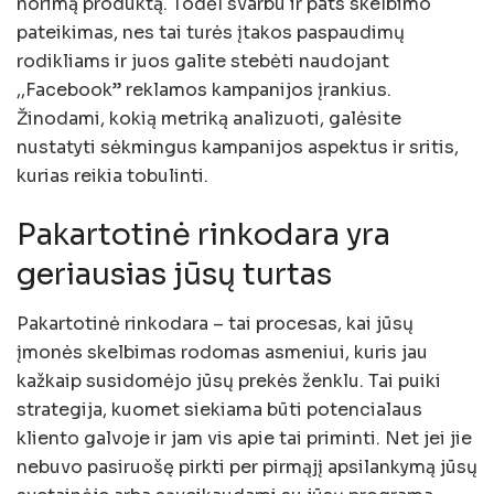
norimą produktą. Todėl svarbu ir pats skelbimo
pateikimas, nes tai turės įtakos paspaudimų
rodikliams ir juos galite stebėti naudojant
,,Facebook” reklamos kampanijos įrankius.
Žinodami, kokią metriką analizuoti, galėsite
nustatyti sėkmingus kampanijos aspektus ir sritis,
kurias reikia tobulinti.
Pakartotinė rinkodara yra
geriausias jūsų turtas
Pakartotinė rinkodara – tai procesas, kai jūsų
įmonės skelbimas rodomas asmeniui, kuris jau
kažkaip susidomėjo jūsų prekės ženklu. Tai puiki
strategija, kuomet siekiama būti potencialaus
kliento galvoje ir jam vis apie tai priminti. Net jei jie
nebuvo pasiruošę pirkti per pirmąjį apsilankymą jūsų