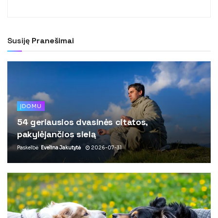
Susiję
Pranešimai
ĮDOMU
54 geriausios dvasinės citatos,
pakylėjančios sielą
Paskelbė
Evelina Jakutytė
2026-07-31