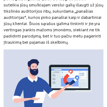
suteikia jūsų smulkiajam verslui galią išaugti už jūsų
tikslinės auditorijos ribų, sukurdama „panašias
auditorijas“, kurios pirko panašiai kaip ir dabartiniai
jūsų klientai. Šiuos sąrašus galima tinkinti ir jie yra
vertingas įrankis mažoms įmonėms, siekiant ne tik
padidinti parodymą, bet ir tuo pačiu metu pagerinti
įtraukimą bei pajamas iš skelbimų.