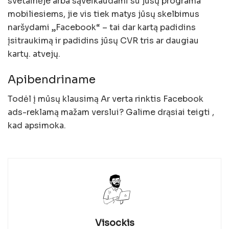
svetainėje arba sąveikaudami su jūsų programa
mobiliesiems, jie vis tiek matys jūsų skelbimus
naršydami „Facebook“ – tai dar kartą padidins
įsitraukimą ir padidins jūsų CVR tris ar daugiau
kartų. atvejų.
Apibendriname
Todėl į mūsų klausimą Ar verta rinktis Facebook
ads-reklamą mažam verslui? Galime drąsiai teigti ,
kad apsimoka.
Visockis