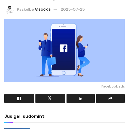
Paskelbė
Visockis
2025-07-28
Facebook ads
Jus gali sudominti