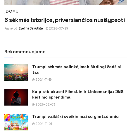
ĮDOMU
6 sėkmės istorijos, priversiančios nusišypsoti
Paskelbė
Evelina Jakutytė
2026-07-29
Rekomenduojame
Trumpi sėkmės palinkėjimai: širdingi žodžiai
tau
2024-11-19
Kaip atblokuoti Filmai.in ir Linkomanija: DNS
keitimo sprendimai
2026-02-03
Trumpi vaikiški sveikinimai su gimtadieniu
2024-11-21