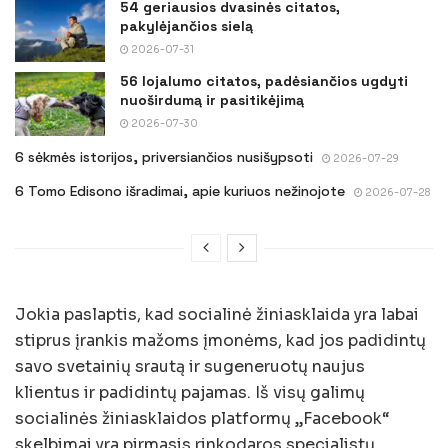
54 geriausios dvasinės citatos,
pakylėjančios sielą
2026-07-31
56 lojalumo citatos, padėsiančios ugdyti
nuoširdumą ir pasitikėjimą
2026-07-30
6 sėkmės istorijos, priversiančios nusišypsoti
2026-07-29
6 Tomo Edisono išradimai, apie kuriuos nežinojote
2026-07-28
Jokia paslaptis, kad socialinė žiniasklaida yra labai
stiprus įrankis mažoms įmonėms, kad jos padidintų
savo svetainių srautą ir sugeneruotų naujus
klientus ir padidintų pajamas. Iš visų galimų
socialinės žiniasklaidos platformų „Facebook“
skelbimai yra pirmasis rinkodaros specialistų