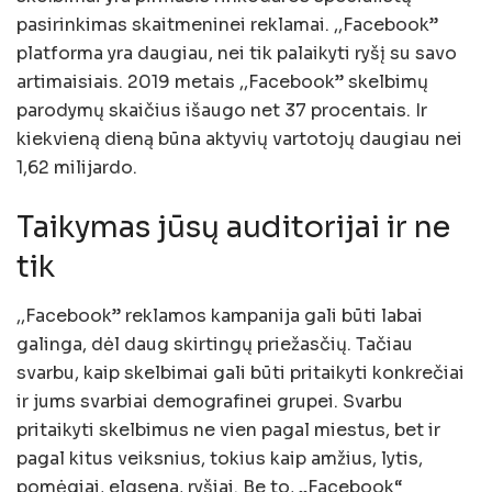
pasirinkimas skaitmeninei reklamai. ,,Facebook”
platforma yra daugiau, nei tik palaikyti ryšį su savo
artimaisiais. 2019 metais ,,Facebook” skelbimų
parodymų skaičius išaugo net 37 procentais. Ir
kiekvieną dieną būna aktyvių vartotojų daugiau nei
1,62 milijardo.
Taikymas jūsų auditorijai ir ne
tik
,,Facebook” reklamos kampanija gali būti labai
galinga, dėl daug skirtingų priežasčių. Tačiau
svarbu, kaip skelbimai gali būti pritaikyti konkrečiai
ir jums svarbiai demografinei grupei. Svarbu
pritaikyti skelbimus ne vien pagal miestus, bet ir
pagal kitus veiksnius, tokius kaip amžius, lytis,
pomėgiai, elgsena, ryšiai. Be to, „Facebook“