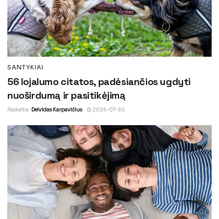
SANTYKIAI
56 lojalumo citatos, padėsiančios ugdyti
nuoširdumą ir pasitikėjimą
Paskelbė
Deividas Karpavičius
2026-07-30