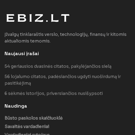
Įžvalgų tinklaraštis verslo, technologijų, finansų ir kitomis
aktualiomis temomis.
Naujausi įrašai
54 geriausios dvasinės citatos, pakylėjančios sielą
56 lojalumo citatos, padėsiančios ugdyti nuoširdumą ir
pasitikėjimą
6 sėkmės istorijos, priversiančios nusišypsoti
Naudinga
Būsto paskolos skaičiuoklė
Savaitės vardadieniai
Vardadieniai rytojaus