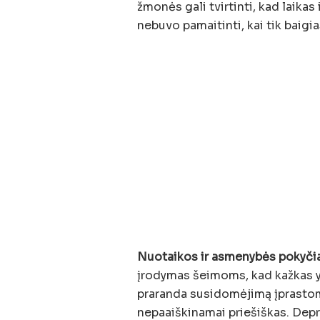
žmonės gali tvirtinti, kad laikas 
nebuvo pamaitinti, kai tik baigi
Nuotaikos ir asmenybės pokyčia
įrodymas šeimoms, kad kažkas yra
praranda susidomėjimą įprastomi
nepaaiškinamai priešiškas. Depres