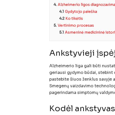
4.
Alzheimerio ligos diagnozavim
4.1
Gydytojo paieška
4.2
Ko tikėtis
5.
Vertinimo procesas
5.1
Asmeninė medicininė istori
Ankstyvieji įspė
Alzheimerio liga gali būti nusta
geriausi gydymo būdai, stebint 
pastebite šiuos ženklus savyje a
Smegenų vaizdavimo technologij
pagerindama simptomų valdymo
Kodėl ankstyvas