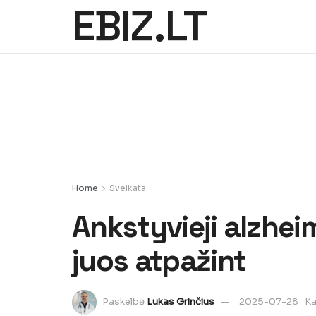
EBIZ.LT
Home
Sveikata
Ankstyvieji alzheim
juos atpažint
Paskelbė
Lukas Grinčius
2025-07-28
Ka