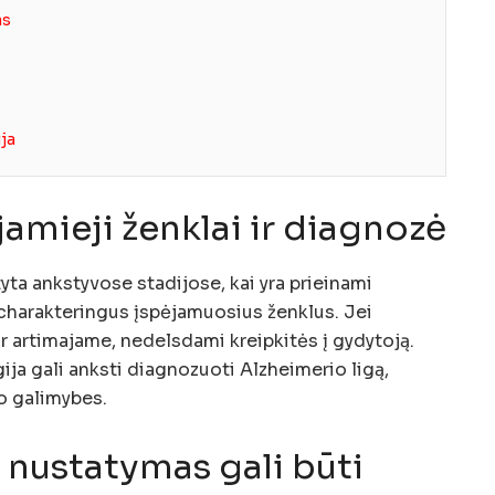
as
ja
jamieji ženklai ir diagnozė
tyta ankstyvose stadijose, kai yra prieinami
charakteringus įspėjamuosius ženklus. Jei
r artimajame, nedelsdami kreipkitės į gydytoją.
a gali anksti diagnozuoti Alzheimerio ligą,
 galimybes.
 nustatymas gali būti