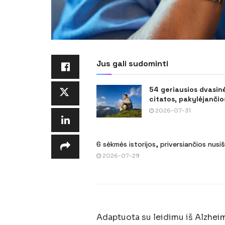
Jus gali sudominti
54 geriausios dvasin
citatos, pakylėjančios
2026-07-31
6 sėkmės istorijos, priversiančios nusi
2026-07-29
Adaptuota su leidimu iš Alzheim