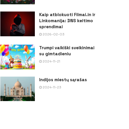
Kaip atblokuoti Filmai.in ir
Linkomanija: DNS keitimo
sprendimai
2026-02-03
Trumpi vaikiški sveikinimai
su gimtadieniu
2024-11-21
Indijos miestų sąrašas
2024-11-23