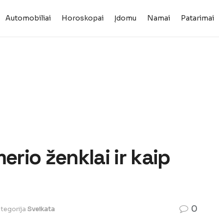
Automobiliai
Horoskopai
Įdomu
Namai
Patarimai
erio ženklai ir kaip
0
tegorija
Sveikata