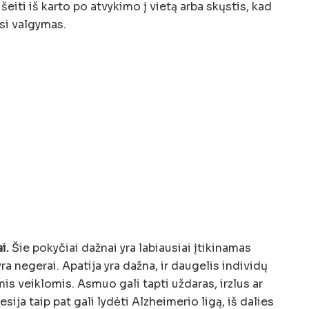
išeiti iš karto po atvykimo į vietą arba skųstis, kad
asi valgymas.
i.
Šie pokyčiai dažnai yra labiausiai įtikinamas
 negerai. Apatija yra dažna, ir daugelis individų
s veiklomis. Asmuo gali tapti uždaras, irzlus ar
ija taip pat gali lydėti Alzheimerio ligą, iš dalies