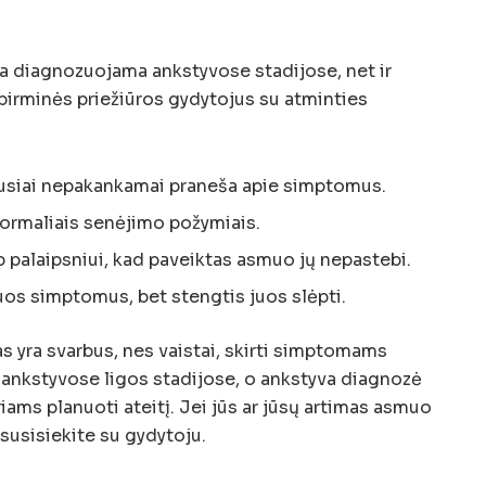
ra diagnozuojama ankstyvose stadijose, net ir
 pirminės priežiūros gydytojus su atminties
usiai nepakankamai praneša apie simptomus.
 normaliais senėjimo požymiais.
p palaipsniui, kad paveiktas asmuo jų nepastebi.
uos simptomus, bet stengtis juos slėpti.
 yra svarbus, nes vaistai, skirti simptomams
i ankstyvose ligos stadijose, o ankstyva diagnozė
riams planuoti ateitį. Jei jūs ar jūsų artimas asmuo
 susisiekite su gydytoju.