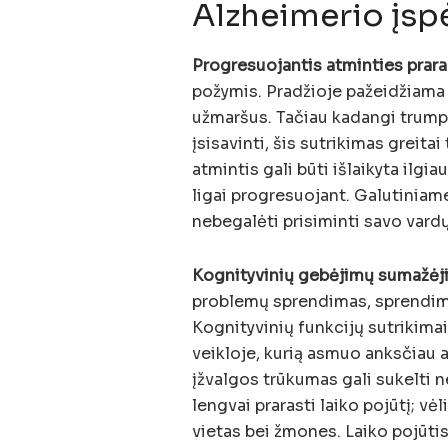
Alzheimerio įspė
Progresuojantis atminties prar
požymis. Pradžioje pažeidžiama 
užmaršus. Tačiau kadangi trumpa
įsisavinti, šis sutrikimas greitai
atmintis gali būti išlaikyta ilgi
ligai progresuojant. Galutiniam
nebegalėti prisiminti savo vardų
Kognityvinių gebėjimų sumažėj
problemų sprendimas, sprendimų
Kognityvinių funkcijų sutrikimai 
veikloje, kurią asmuo anksčiau a
įžvalgos trūkumas gali sukelti 
lengvai prarasti laiko pojūtį; vė
vietas bei žmones. Laiko pojūtis