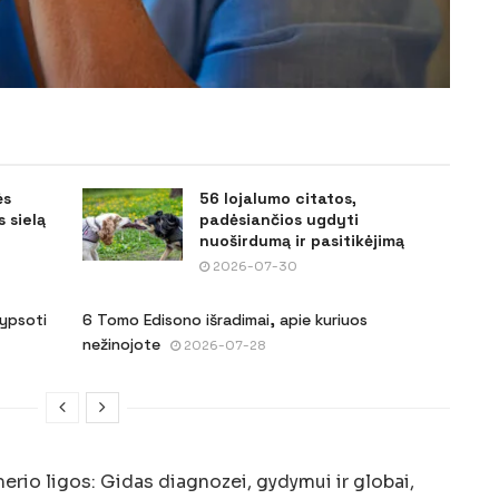
ės
56 lojalumo citatos,
 sielą
padėsiančios ugdyti
nuoširdumą ir pasitikėjimą
2026-07-30
šypsoti
6 Tomo Edisono išradimai, apie kuriuos
nežinojote
2026-07-28
erio ligos: Gidas diagnozei, gydymui ir globai,