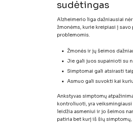
sudėtingas
Alzheimerio liga dažniausiai nė
žmonėms, kurie kreipiasi į savo
problemomis.
Žmonės ir jų šeimos dažnia
Jie gali juos supainioti su
Simptomai gali atsirasti tai
Asmuo gali suvokti kai kuri
Ankstyvas simptomų atpažinimas
kontroliuoti, yra veiksmingiaus
leidžia asmeniui ir jo šeimos na
patiria bet kurį iš šių simptomų,