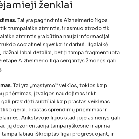
jamieji ženklai
adimas.
Tai yra pagrindinis Alzheimerio ligos
tik trumpalaikė atmintis, ir asmuo atrodo tik
laikė atmintis yra būtina naujai informacijai
 trukdo socialinei sąveikai ir darbui. Ilgalaikė
au, dažnai labai detaliai, bet ji tampa fragmentuota
e etape Alzheimerio liga sergantys žmonės gali
.
imas.
Tai yra „mąstymo” veiklos, tokios kaip
 priėmimas, įžvalgos naudojimas ir kt.
gali prasidėti subtiliai kaip prastas veikimas
tliko gerai. Prastas sprendimų priėmimas ir
nelaimes. Ankstyvoje ligos stadijoje asmenys gali
liau jų dezorientacija tampa ryškesnė ir apima
 tampa labiau iškreiptas ligai progresuojant, ir