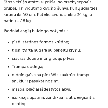
Šios veislės atstovai priklauso brachycephals
grupei. Tai vidutinio dydžio šunys, kurių ūgis ties
ketera iki 40 cm. Patelių svoris siekia 24 kg, o
patinų – 26 kg.
Išoriniai anglų buldogo požymiai:
plati, statinės formos krūtinė;
tiesi, tvirta nugara su pakeltu kryžiu;
siauras dubuo ir prigludęs pilvas;
Trumpa uodega;
didelė galva su plokščia kaukole, trumpu
snukiu ir pasukta nosimi;
mažos, plačiai išdėstytos akys;
išsikišęs apatinis žandikaulis atidengiantis
dantis;