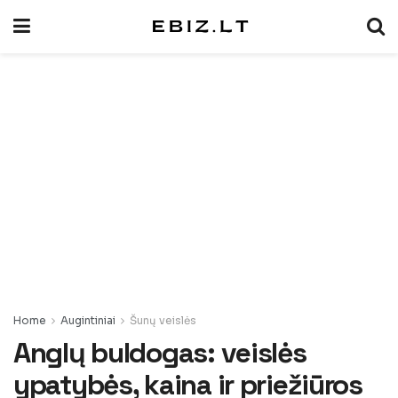
Home
Augintiniai
Šunų veislės
Anglų buldogas: veislės
ypatybės, kaina ir priežiūros