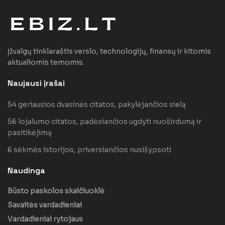
Įžvalgų tinklaraštis verslo, technologijų, finansų ir kitomis
aktualiomis temomis.
Naujausi įrašai
54 geriausios dvasinės citatos, pakylėjančios sielą
56 lojalumo citatos, padėsiančios ugdyti nuoširdumą ir
pasitikėjimą
6 sėkmės istorijos, priversiančios nusišypsoti
Naudinga
Būsto paskolos skaičiuoklė
Savaitės vardadieniai
Vardadieniai rytojaus