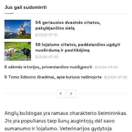
Jus gali sudominti
54 geriausios dvasinės citatos,
pakylėjančios sielą
2026-07-31
56 lojalumo citatos, padėsiančios ugdyti
nuoširdumą ir pasitikėjimą
2026-07-30
6 sėkmės istorijos, priversiančios nusišypsoti
2026-07-29
6 Tomo Edisono išradimai, apie kuriuos nežinojote
2026-07-28
Anglų buldogas yra ramaus charakterio šeimininkas.
Jis yra populiarus tarp šunų augintojų dėl savo
sumanumo ir lojalumo. Veterinarijos gydytoja