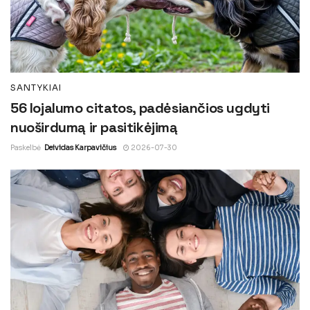
SANTYKIAI
56 lojalumo citatos, padėsiančios ugdyti
nuoširdumą ir pasitikėjimą
Paskelbė
Deividas Karpavičius
2026-07-30