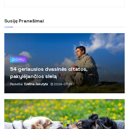
Susiję
Pranešimai
ĮDOMU
54 geriausios dvasinės citatos,
pakylėjančios sielą
Paskelbė
Evelina Jakutytė
2026-07-31