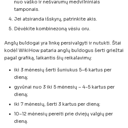
nuo vaško ir nešvarumų medvilniniais
tamponais.
Jei atsiranda išskyrų, patrinkite akis.
Dėvėkite kombinezoną vėsiu oru.
Anglų buldogai yra linkę persivalgyti ir nutukti. Štai
kodėl WikiHow pataria anglų buldogus šerti griežtai
pagal grafiką, laikantis šių reikalavimų:
iki 3 mėnesių šerti šuniukus 5–6 kartus per
dieną;
gyvūnai nuo 3 iki 5 mėnesių – 4-5 kartus per
dieną;
iki 7 mėnesių, šerti 3 kartus per dieną;
10–12 mėnesių pereiti prie dviejų valgių per
dieną.