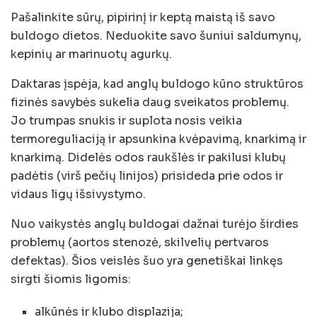
Pašalinkite sūrų, pipirinį ir keptą maistą iš savo
buldogo dietos. Neduokite savo šuniui saldumynų,
kepinių ar marinuotų agurkų.
Daktaras įspėja, kad anglų buldogo kūno struktūros
fizinės savybės sukelia daug sveikatos problemų.
Jo trumpas snukis ir suplota nosis veikia
termoreguliaciją ir apsunkina kvėpavimą, knarkimą ir
knarkimą. Didelės odos raukšlės ir pakilusi klubų
padėtis (virš pečių linijos) prisideda prie odos ir
vidaus ligų išsivystymo.
Nuo vaikystės anglų buldogai dažnai turėjo širdies
problemų (aortos stenozė, skilvelių pertvaros
defektas). Šios veislės šuo yra genetiškai linkęs
sirgti šiomis ligomis:
alkūnės ir klubo displazija;