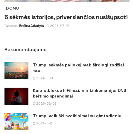
ĮDOMU
6 sėkmės istorijos, priversiančios nusišypsoti
Paskelbė
Evelina Jakutytė
2026-07-29
Rekomenduojame
Trumpi sėkmės palinkėjimai: širdingi žodžiai
tau
2024-11-19
Kaip atblokuoti Filmai.in ir Linkomanija: DNS
keitimo sprendimai
2026-02-03
Trumpi vaikiški sveikinimai su gimtadieniu
2024-11-21