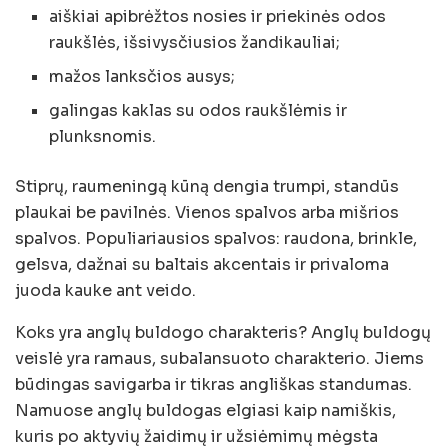
aiškiai apibrėžtos nosies ir priekinės odos
raukšlės, išsivysčiusios žandikauliai;
mažos lanksčios ausys;
galingas kaklas su odos raukšlėmis ir
plunksnomis.
Stiprų, raumeningą kūną dengia trumpi, standūs
plaukai be pavilnės. Vienos spalvos arba mišrios
spalvos. Populiariausios spalvos: raudona, brinkle,
gelsva, dažnai su baltais akcentais ir privaloma
juoda kauke ant veido.
Koks yra anglų buldogo charakteris? Anglų buldogų
veislė yra ramaus, subalansuoto charakterio. Jiems
būdingas savigarba ir tikras angliškas standumas.
Namuose anglų buldogas elgiasi kaip namiškis,
kuris po aktyvių žaidimų ir užsiėmimų mėgsta