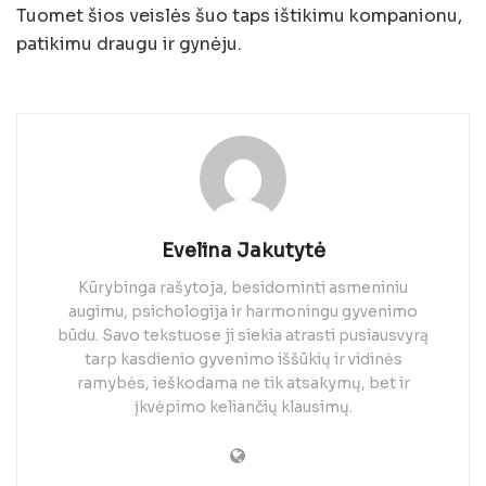
Tuomet šios veislės šuo taps ištikimu kompanionu,
patikimu draugu ir gynėju.
Evelina Jakutytė
Kūrybinga rašytoja, besidominti asmeniniu
augimu, psichologija ir harmoningu gyvenimo
būdu. Savo tekstuose ji siekia atrasti pusiausvyrą
tarp kasdienio gyvenimo iššūkių ir vidinės
ramybės, ieškodama ne tik atsakymų, bet ir
įkvėpimo keliančių klausimų.