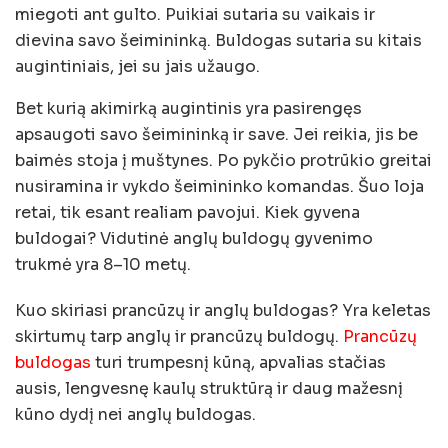
miegoti ant gulto. Puikiai sutaria su vaikais ir
dievina savo šeimininką. Buldogas sutaria su kitais
augintiniais, jei su jais užaugo.
Bet kurią akimirką augintinis yra pasirengęs
apsaugoti savo šeimininką ir save. Jei reikia, jis be
baimės stoja į muštynes. Po pykčio protrūkio greitai
nusiramina ir vykdo šeimininko komandas. Šuo loja
retai, tik esant realiam pavojui. Kiek gyvena
buldogai? Vidutinė anglų buldogų gyvenimo
trukmė yra 8–10 metų.
Kuo skiriasi prancūzų ir anglų buldogas? Yra keletas
skirtumų tarp anglų ir prancūzų buldogų.
Prancūzų
buldogas
turi trumpesnį kūną, apvalias stačias
ausis, lengvesnę kaulų struktūrą ir daug mažesnį
kūno dydį nei anglų buldogas.