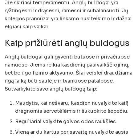
Jie skiriasi temperamentu. Anglų buldogai yra
ryžtingesni ir drąsesni, ramesni ir subalansuoti. Jų
kolegos prancūzai yra linksmo nusiteikimo ir dažnai
elgiasi kaip vaikai.
Kaip prižiūrėti anglų buldogus
Anglų buldogai gali gyventi butuose ir privačiuose
namuose. Jiems reikia kasdienių pasivaikščiojimų,
bet be ilgo fizinio aktyvumo. Šiai veislei draudžiama
ilgą laiką būti saulėje ir tvankiose patalpose.
Sutvarkykite savo anglų buldogą taip:
Maudytis, kai nešvaru. Kasdien nuvalykite kailį
drėgnomis servetėlėmis ir šukuokite šepečiu.
Reguliariai valykite galvos odos raukšles.
Vieną ar du kartus per savaitę nuvalykite ausis