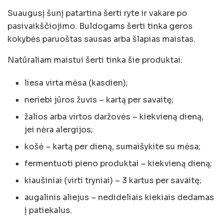
Suaugusį šunį patartina šerti ryte ir vakare po
pasivaikščiojimo. Buldogams šerti tinka geros
kokybės paruoštas sausas arba šlapias maistas.
Natūraliam maistui šerti tinka šie produktai:
liesa virta mėsa (kasdien);
neriebi jūros žuvis – kartą per savaitę;
žalios arba virtos daržovės – kiekvieną dieną,
jei nėra alergijos;
košė – kartą per dieną, sumaišykite su mėsa;
fermentuoti pieno produktai – kiekvieną dieną;
kiaušiniai (virti tryniai) – 3 kartus per savaitę;
augalinis aliejus – nedideliais kiekiais dedamas
į patiekalus.