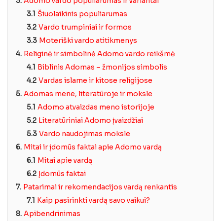
3.
Adomo vardo populiarumas ir variantai
3.1
Šiuolaikinis populiarumas
3.2
Vardo trumpiniai ir formos
3.3
Moteriški vardo atitikmenys
4.
Religinė ir simbolinė Adomo vardo reikšmė
4.1
Biblinis Adomas – žmonijos simbolis
4.2
Vardas islame ir kitose religijose
5.
Adomas mene, literatūroje ir moksle
5.1
Adomo atvaizdas meno istorijoje
5.2
Literatūriniai Adomo įvaizdžiai
5.3
Vardo naudojimas moksle
6.
Mitai ir įdomūs faktai apie Adomo vardą
6.1
Mitai apie vardą
6.2
Įdomūs faktai
7.
Patarimai ir rekomendacijos vardą renkantis
7.1
Kaip pasirinkti vardą savo vaikui?
8.
Apibendrinimas