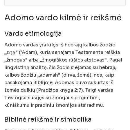
Adomo vardo kilmė ir reikšmė
Vardo etimologija
Adomo vardas yra kilęs iš hebrajų kalbos žodžio
„אָדָם“ (’Adam), kuris senajame Testamente reiškia
„žmogus“ arba „žmogiškos rūšies atstovas“. Pagal
lingvistinę analizę, šis žodis siejamas su hebrajų
kalbos žodžiu „adamah“ (dirva, žemė), nes, kaip
pasakojama Biblijoje, Adomas buvo sukurtas iš
žemės dulkių (Pradžios knyga 2:7). Taigi vardas
tiesiogiai susijęs su žmogaus prigimtimi,
kūniškumu ir pradiniu žmonijos atsiradimu.
Biblinė reikšmė ir simbolika