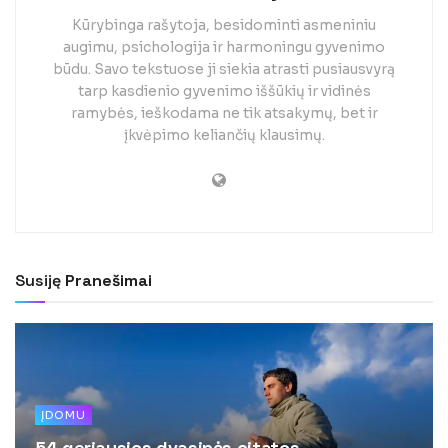
Kūrybinga rašytoja, besidominti asmeniniu
augimu, psichologija ir harmoningu gyvenimo
būdu. Savo tekstuose ji siekia atrasti pusiausvyrą
tarp kasdienio gyvenimo iššūkių ir vidinės
ramybės, ieškodama ne tik atsakymų, bet ir
įkvėpimo keliančių klausimų.
Susiję
Pranešimai
ĮDOMU
54 geriausios dvasinės citatos,