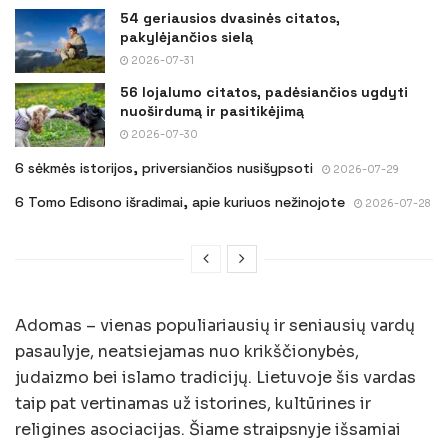
54 geriausios dvasinės citatos,
pakylėjančios sielą
2026-07-31
56 lojalumo citatos, padėsiančios ugdyti
nuoširdumą ir pasitikėjimą
2026-07-30
6 sėkmės istorijos, priversiančios nusišypsoti
2026-07-29
6 Tomo Edisono išradimai, apie kuriuos nežinojote
2026-07-28
Adomas – vienas populiariausių ir seniausių vardų
pasaulyje, neatsiejamas nuo krikščionybės,
judaizmo bei islamo tradicijų. Lietuvoje šis vardas
taip pat vertinamas už istorines, kultūrines ir
religines asociacijas. Šiame straipsnyje išsamiai