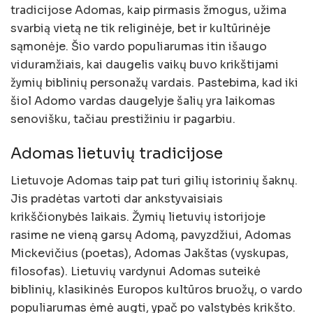
tradicijose Adomas, kaip pirmasis žmogus, užima
svarbią vietą ne tik religinėje, bet ir kultūrinėje
sąmonėje. Šio vardo populiarumas itin išaugo
viduramžiais, kai daugelis vaikų buvo krikštijami
žymių biblinių personažų vardais. Pastebima, kad iki
šiol Adomo vardas daugelyje šalių yra laikomas
senovišku, tačiau prestižiniu ir pagarbiu.
Adomas lietuvių tradicijose
Lietuvoje Adomas taip pat turi gilių istorinių šaknų.
Jis pradėtas vartoti dar ankstyvaisiais
krikščionybės laikais. Žymių lietuvių istorijoje
rasime ne vieną garsų Adomą, pavyzdžiui, Adomas
Mickevičius (poetas), Adomas Jakštas (vyskupas,
filosofas). Lietuvių vardynui Adomas suteikė
biblinių, klasikinės Europos kultūros bruožų, o vardo
populiarumas ėmė augti, ypač po valstybės krikšto.