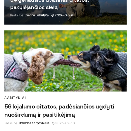
pakylėjančios sielą
Paskelbė
Evelina Jakutytė
2026-07-31
SANTYKIAI
56 lojalumo citatos, padėsiančios ugdyti
nuoširdumą ir pasitikėjimą
Paskelbė
Deividas Karpavičius
2026-07-30