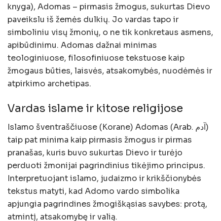
knyga), Adomas – pirmasis žmogus, sukurtas Dievo
paveikslu iš žemės dulkių. Jo vardas tapo ir
simboliniu visų žmonių, o ne tik konkretaus asmens,
apibūdinimu. Adomas dažnai minimas
teologiniuose, filosofiniuose tekstuose kaip
žmogaus būties, laisvės, atsakomybės, nuodėmės ir
atpirkimo archetipas.
Vardas islame ir kitose religijose
Islamo šventraščiuose (Korane) Adomas (Arab. آدم)
taip pat minima kaip pirmasis žmogus ir pirmas
pranašas, kuris buvo sukurtas Dievo ir turėjo
perduoti žmonijai pagrindinius tikėjimo principus.
Interpretuojant islamo, judaizmo ir krikščionybės
tekstus matyti, kad Adomo vardo simbolika
apjungia pagrindines žmogiškąsias savybes: protą,
atmintį, atsakomybę ir valią.