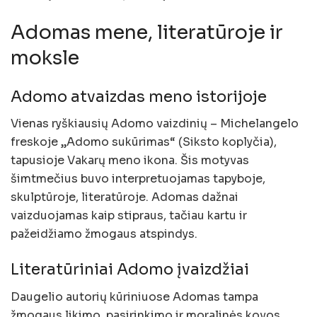
Adomas mene, literatūroje ir
moksle
Adomo atvaizdas meno istorijoje
Vienas ryškiausių Adomo vaizdinių – Michelangelo
freskoje „Adomo sukūrimas“ (Siksto koplyčia),
tapusioje Vakarų meno ikona. Šis motyvas
šimtmečius buvo interpretuojamas tapyboje,
skulptūroje, literatūroje. Adomas dažnai
vaizduojamas kaip stipraus, tačiau kartu ir
pažeidžiamo žmogaus atspindys.
Literatūriniai Adomo įvaizdžiai
Daugelio autorių kūriniuose Adomas tampa
žmogaus likimo, pasirinkimo ir moralinės kovos