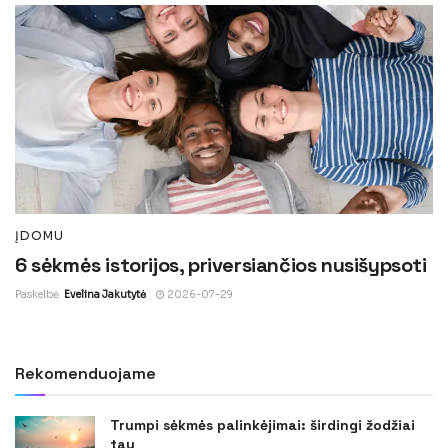
ĮDOMU
6 sėkmės istorijos, priversiančios nusišypsoti
Paskelbė
Evelina Jakutytė
2026-07-29
Rekomenduojame
Trumpi sėkmės palinkėjimai: širdingi žodžiai
tau