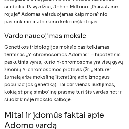
simboliu. Pavyzdžiui, Johno Miltono „Prarastame
rojuje“ Adomas vaizduojamas kaip moralinio
pasirinkimo ir atpirkimo kelio ieškotojas.
Vardo naudojimas moksle
Genetikos ir biologijos moksle pasitelkiamas
terminas „Y-chromosomos Adomas“ – hipotetinis
paskutinis vyras, kurio Y-chromosoma yra visų gyvų
žmonių Y-chromosomos protėvis (žr. „Nature“
žurnalą arba mokslinę literatūrą apie žmogaus
populiacijos genetiką). Tai dar vienas liudijimas,
kokią stiprią simbolinę prasmę turi šis vardas net ir
šiuolaikinėje mokslo kalboje.
Mitai ir įdomūs faktai apie
Adomo vardą