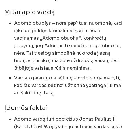
Mitai apie vardą
Adomo obuolys – nors paplitusi nuomonė, kad
iškilus gerklės kremzlinis išsipūtimas
vadinamas „Adomo obuoliu“, konkrečių
įrodymų, jog Adomas tikrai užspringo obuoliu,
nėra. Tai tiesiog simbolinė nuoroda į seną
biblijos pasakojimą apie uždraustą vaisių, bet
Biblijoje vaisiaus rūšis neminima.
Vardas garantuoja sėkmę – neteisinga manyti,
kad šis vardas būtinai užtikrina ypatingą likimą
ar išskirtinę įtaką.
Įdomūs faktai
Adomo vardą turi popiežius Jonas Paulius II
(Karol Józef Wojtyła) – jo antrasis vardas buvo