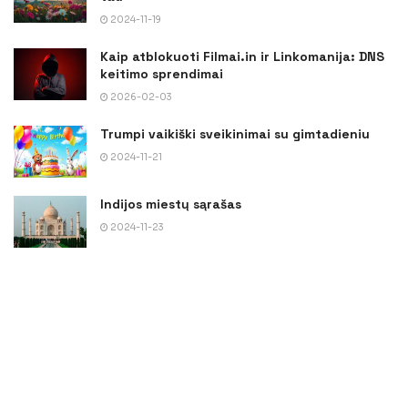
2024-11-19
Kaip atblokuoti Filmai.in ir Linkomanija: DNS
keitimo sprendimai
2026-02-03
Trumpi vaikiški sveikinimai su gimtadieniu
2024-11-21
Indijos miestų sąrašas
2024-11-23