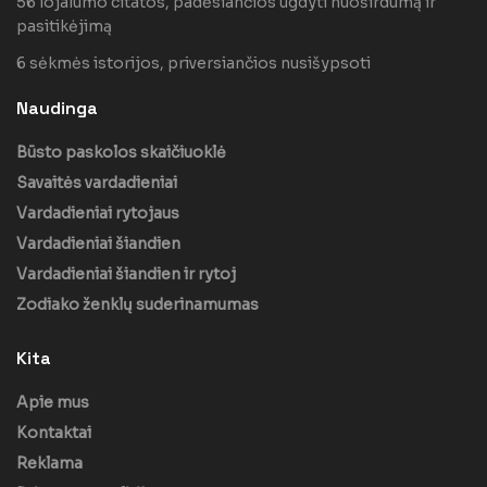
56 lojalumo citatos, padėsiančios ugdyti nuoširdumą ir
pasitikėjimą
6 sėkmės istorijos, priversiančios nusišypsoti
Naudinga
Būsto paskolos skaičiuoklė
Savaitės vardadieniai
Vardadieniai rytojaus
Vardadieniai šiandien
Vardadieniai šiandien ir rytoj
Zodiako ženklų suderinamumas
Kita
Apie mus
Kontaktai
Reklama