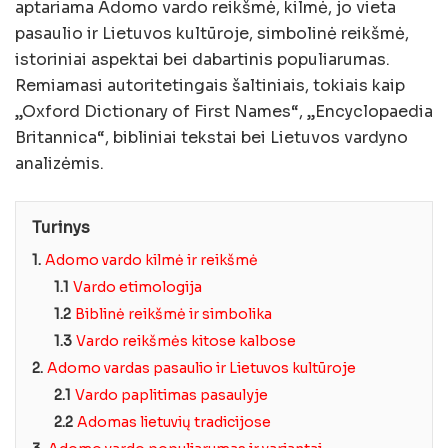
aptariama Adomo vardo reikšmė, kilmė, jo vieta
pasaulio ir Lietuvos kultūroje, simbolinė reikšmė,
istoriniai aspektai bei dabartinis populiarumas.
Remiamasi autoritetingais šaltiniais, tokiais kaip
„Oxford Dictionary of First Names“, „Encyclopaedia
Britannica“, bibliniai tekstai bei Lietuvos vardyno
analizėmis.
Turinys
1.
Adomo vardo kilmė ir reikšmė
1.1
Vardo etimologija
1.2
Biblinė reikšmė ir simbolika
1.3
Vardo reikšmės kitose kalbose
2.
Adomo vardas pasaulio ir Lietuvos kultūroje
2.1
Vardo paplitimas pasaulyje
2.2
Adomas lietuvių tradicijose