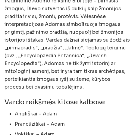
Pagrindinė Adomo reikšmė Biblijoje – pirmasis
žmogus, Dievo sutvertas iš dulkių kaip žmonijos
pradžia ir visų žmonių protėvis. Vėlesnėse
interpretacijose Adomas simbolizuoja žmogaus
prigimtį, pažinimo pradžią, nuopuolį bei žmonijos
istorijos ištakas. Vardas dažnai siejamas su žodžiais
„pirmapradis“, „pradžia“, „kilmė“. Teologų teigimu
(pvz., „Encyclopaedia Britannica“, „Jewish
Encyclopedia“), Adomas ne tik žymi istorinį ar
mitologinį asmenį, bet ir yra tam tikras archėtipas,
perteikiantis žmogaus ryšį su žeme, kūrybos
procesu bei dvasiniu tobulėjimu.
Vardo reikšmės kitose kalbose
Angliškai – Adam
Prancūziškai – Adam
Vokiškai – Adam