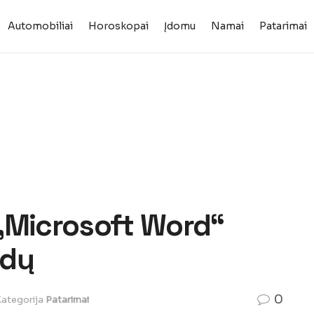
Automobiliai
Horoskopai
Įdomu
Namai
Patarimai
„Microsoft Word“
ndų
0
ategorija
Patarimai