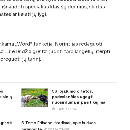
 išnaudoti specialius klavišų derinius, skirtus
tes ar keisti jų lygį.
inkama „Word“ funkcija. Norint jas redaguoti,
ai. Jie leidžia greitai judėti tarp langelių, įterpti
oreguoti jų turinį.
ės
56 lojalumo citatos,
 sielą
padėsiančios ugdyti
nuoširdumą ir pasitikėjimą
2026-07-30
šypsoti
6 Tomo Edisono išradimai, apie kuriuos
nežinojote
2026-07-28