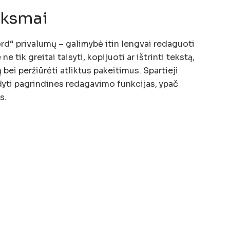
iksmai
rd“ privalumų – galimybė itin lengvai redaguoti
ne tik greitai taisyti, kopijuoti ar ištrinti tekstą,
bei peržiūrėti atliktus pakeitimus. Spartieji
dyti pagrindines redagavimo funkcijas, ypač
s.