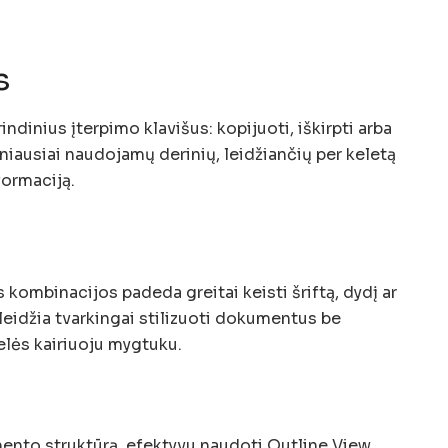
s
ndinius įterpimo klavišus: kopijuoti, iškirpti arba
dažniausiai naudojamų derinių, leidžiančių per keletą
formaciją.
 kombinacijos padeda greitai keisti šriftą, dydį ar
 leidžia tvarkingai stilizuoti dokumentus be
elės kairiuoju mygtuku.
ento struktūrą, efektyvu naudoti Outline View