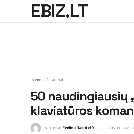
EBIZ.LT
Home
Patarimai
50 naudingiausių 
klaviatūros koma
Paskelbė
Evelina Jakutytė
2026-01-02
K