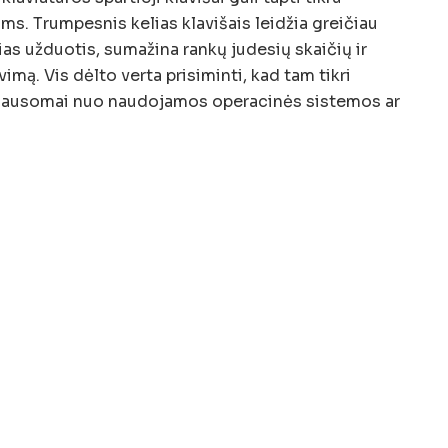
s. Trumpesnis kelias klavišais leidžia greičiau
čias užduotis, sumažina rankų judesių skaičių ir
imą. Vis dėlto verta prisiminti, kad tam tikri
priklausomai nuo naudojamos operacinės sistemos ar