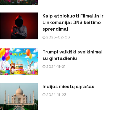
Kaip atblokuoti Filmai.in ir
Linkomanija: DNS keitimo
sprendimai
2026-02-03
Trumpi vaikiški sveikinimai
su gimtadieniu
2024-11-21
Indijos miestų sąrašas
2024-11-23