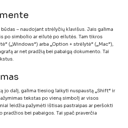
umente
 būdas – naudojant strėlyčių klavišus. Jais galima
is po simbolio ar eilutė po eilutės. Tam tikros
lytė“ („Windows“) arba „Option + strėlytė“ („Mac“),
aragrafą ar net pradžią bei pabaigą dokumento. Tai
kstus.
imas
ą jo dalį, galima tiesiog laikyti nuspaustą „Shift“ ir
 pažymimas tekstas po vieną simbolį ar visos
iai leidžia pažymėti ištisas pastraipas ar peršokti
o pradžios bei pabaigos. Tai ypač praverčia