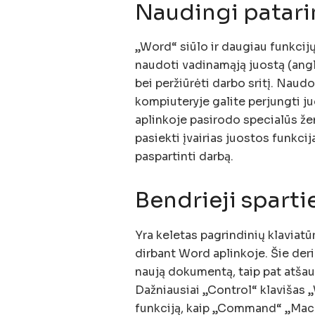
Naudingi patari
„Word“ siūlo ir daugiau funkcijų,
naudoti vadinamąją juostą (angl.
bei peržiūrėti darbo sritį. Na
kompiuteryje galite perjungti 
aplinkoje pasirodo specialūs ženk
pasiekti įvairias juostos funkcij
paspartinti darbą.
Bendrieji spartie
Yra keletas pagrindinių klaviat
dirbant Word aplinkoje. Šie derini
naują dokumentą, taip pat atšauk
Dažniausiai „Control“ klavišas 
funkciją, kaip „Command“ „Mac“