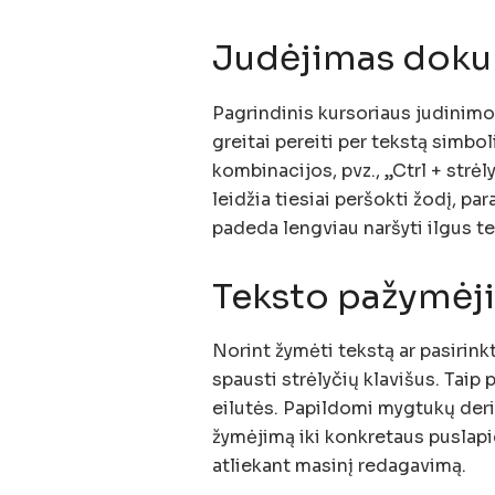
Judėjimas dok
Pagrindinis kursoriaus judinimo
greitai pereiti per tekstą simbol
kombinacijos, pvz., „Ctrl + strė
leidžia tiesiai peršokti žodį, p
padeda lengviau naršyti ilgus te
Teksto pažymėj
Norint žymėti tekstą ar pasirinkt
spausti strėlyčių klavišus. Taip
eilutės. Papildomi mygtukų derin
žymėjimą iki konkretaus puslapi
atliekant masinį redagavimą.