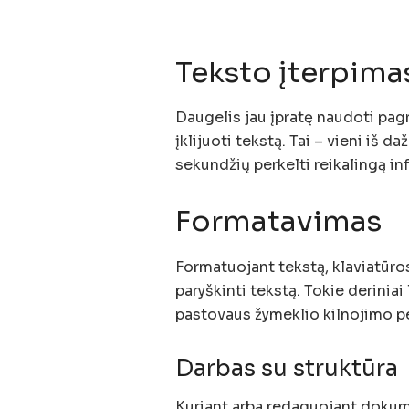
Teksto įterpima
Daugelis jau įpratę naudoti pagri
įklijuoti tekstą. Tai – vieni iš 
sekundžių perkelti reikalingą in
Formatavimas
Formatuojant tekstą, klaviatūros
paryškinti tekstą. Tokie deriniai
pastovaus žymeklio kilnojimo p
Darbas su struktūra
Kuriant arba redaguojant dokum