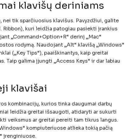
mai klavišų deriniams
 nei tik sparčiuosius klavišus. Pavyzdžiui, galite
 Ribbon), kuri leidžia patogiau pasiekti įrankius
udojant „Command+Option+R“ derinį „Mac“
juostos rodymą. Naudojant „Alt“ klavišą „Windows“
lai („Key Tips“), paaiškinantys, kaip greitai
as. Taip galima įjungti „Access Keys“ ir dar labiau
ji klavišai
ūros kombinacijų, kurios tinka daugumai darbų
ai leidžia greitai išsaugoti, atidaryti ar sukurti
ti veiksmus ar greitai pereiti tam tikrus langus.
„Windows“ kompiuteriuose atlieka tokią pačią
 įrenginiuose.