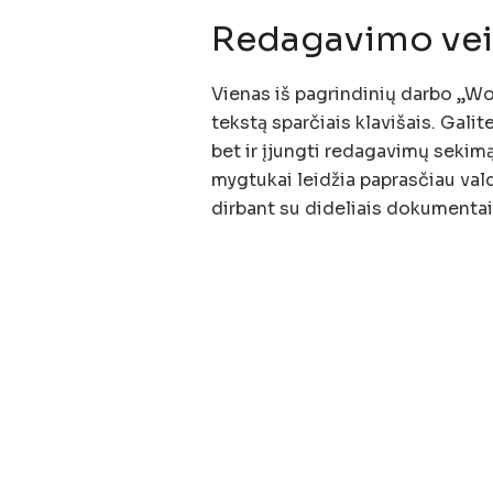
Redagavimo ve
Vienas iš pagrindinių darbo „Wo
tekstą sparčiais klavišais. Galite 
bet ir įjungti redagavimų sekimą 
mygtukai leidžia paprasčiau val
dirbant su dideliais dokumentai