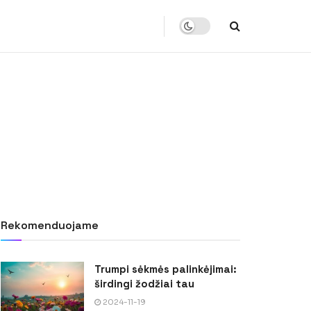
Rekomenduojame
Trumpi sėkmės palinkėjimai:
širdingi žodžiai tau
2024-11-19