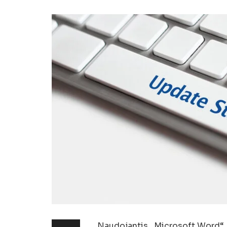
Naudojantis „Microsoft Word“, kl