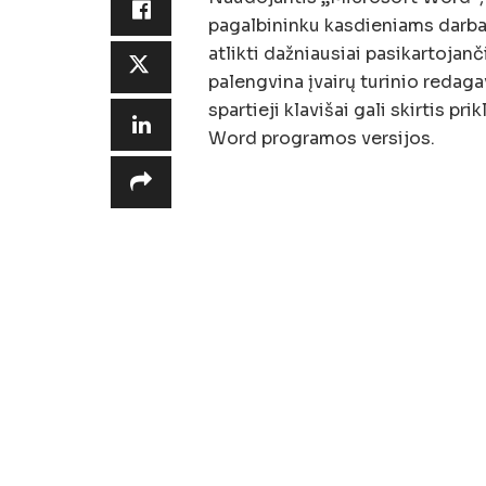
pagalbininku kasdieniams darbam
atlikti dažniausiai pasikartojan
palengvina įvairų turinio redagav
spartieji klavišai gali skirtis 
Word programos versijos.