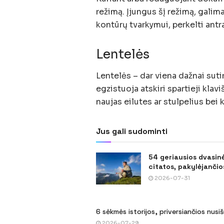
režimą. Įjungus šį režimą, galima
kontūrų tvarkymui, perkelti antraš
Lentelės
Lentelės – dar viena dažnai sut
egzistuoja atskiri spartieji klaviš
naujas eilutes ar stulpelius bei k
Jus gali sudominti
54 geriausios dvasin
citatos, pakylėjančios
2026-07-31
6 sėkmės istorijos, priversiančios nusi
2026-07-29