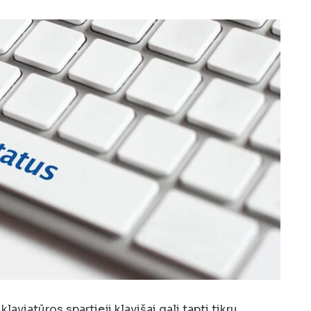
aviatūros spartieji klavišai gali tapti tikru