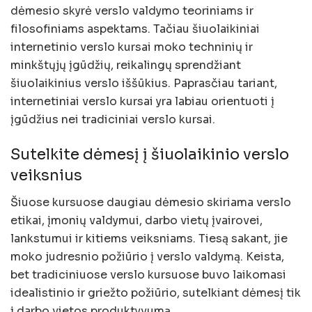
dėmesio skyrė verslo valdymo teoriniams ir
filosofiniams aspektams. Tačiau šiuolaikiniai
internetinio verslo kursai moko techninių ir
minkštųjų įgūdžių, reikalingų sprendžiant
šiuolaikinius verslo iššūkius. Paprasčiau tariant,
internetiniai verslo kursai yra labiau orientuoti į
įgūdžius nei tradiciniai verslo kursai.
Sutelkite dėmesį į šiuolaikinio verslo
veiksnius
Šiuose kursuose daugiau dėmesio skiriama verslo
etikai, įmonių valdymui, darbo vietų įvairovei,
lankstumui ir kitiems veiksniams. Tiesą sakant, jie
moko judresnio požiūrio į verslo valdymą. Keista,
bet tradiciniuose verslo kursuose buvo laikomasi
idealistinio ir griežto požiūrio, sutelkiant dėmesį tik
į darbo vietos produktyvumą.