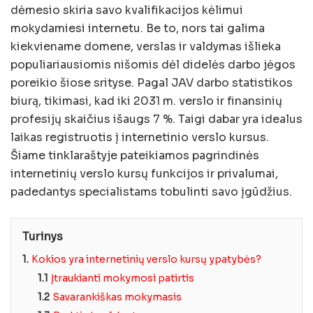
dėmesio skiria savo kvalifikacijos kėlimui
mokydamiesi internetu. Be to, nors tai galima
kiekviename domene, verslas ir valdymas išlieka
populiariausiomis nišomis dėl didelės darbo jėgos
poreikio šiose srityse. Pagal
JAV darbo statistikos
biurą, t
ikimasi, kad iki 2031 m. verslo ir finansinių
profesijų skaičius išaugs 7 %. Taigi dabar yra idealus
laikas registruotis į internetinio verslo kursus.
Šiame tinklaraštyje pateikiamos pagrindinės
internetinių verslo kursų funkcijos ir privalumai,
padedantys specialistams tobulinti savo įgūdžius.
Turinys
1.
Kokios yra internetinių verslo kursų ypatybės?
1.1
Įtraukianti mokymosi patirtis
1.2
Savarankiškas mokymasis