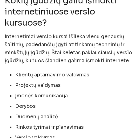
Kokių įgūdžių galiu išmokti
internetiniuose verslo
kursuose?
Internetiniai verslo kursai išlieka vienu geriausių
šaltinių, padedančių įgyti atitinkamų techninių ir
minkštųjų įgūdžių. Štai keletas paklausiausių verslo
įgūdžių, kuriuos šiandien galima išmokti internete:
Klientų aptarnavimo valdymas
Projektų valdymas
Įmonės komunikacija
Derybos
Duomenų analizė
Rinkos tyrimai ir planavimas
Verslo valdymas