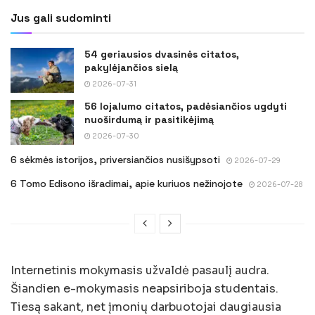
Jus gali sudominti
54 geriausios dvasinės citatos,
pakylėjančios sielą
2026-07-31
56 lojalumo citatos, padėsiančios ugdyti
nuoširdumą ir pasitikėjimą
2026-07-30
6 sėkmės istorijos, priversiančios nusišypsoti
2026-07-29
6 Tomo Edisono išradimai, apie kuriuos nežinojote
2026-07-28
Internetinis mokymasis užvaldė pasaulį audra.
Šiandien e-mokymasis neapsiriboja studentais.
Tiesą sakant, net įmonių darbuotojai daugiausia