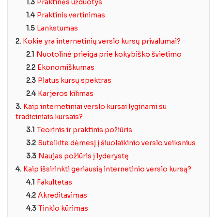
1.3
Praktinės užduotys
1.4
Praktinis vertinimas
1.5
Lankstumas
2.
Kokie yra internetinių verslo kursų privalumai?
2.1
Nuotolinė prieiga prie kokybiško švietimo
2.2
Ekonomiškumas
2.3
Platus kursų spektras
2.4
Karjeros kilimas
3.
Kaip internetiniai verslo kursai lyginami su
tradiciniais kursais?
3.1
Teorinis ir praktinis požiūris
3.2
Sutelkite dėmesį į šiuolaikinio verslo veiksnius
3.3
Naujas požiūris į lyderystę
4.
Kaip išsirinkti geriausią internetinio verslo kursą?
4.1
Fakultetas
4.2
Akreditavimas
4.3
Tinklo kūrimas