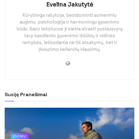
Evelina Jakutytė
Kūrybinga rašytoja, besidominti asmeniniu
augimu, psichologija ir harmoningu gyvenimo
būdu. Savo tekstuose ji siekia atrasti pusiausvyrą
tarp kasdienio gyvenimo iššūkių ir vidinės
ramybės, ieškodama ne tik atsakymų, bet ir
įkvėpimo keliančių klausimų.
Susiję
Pranešimai
ĮDOMU