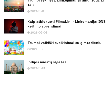
Trumpi sėkmės palinkėjimai: širdingi žodžiai
tau
2024-11-19
Kaip atblokuoti Filmai.in ir Linkomanija: DNS
keitimo sprendimai
2026-02-03
Trumpi vaikiški sveikinimai su gimtadieniu
2024-11-21
Indijos miestų sąrašas
2024-11-23