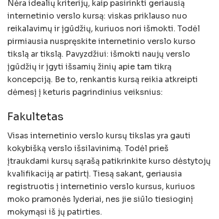
Nėra idealių kriterijų, kaip pasirinkti geriausią
internetinio verslo kursą: viskas priklauso nuo
reikalavimų ir įgūdžių, kuriuos nori išmokti. Todėl
pirmiausia nuspręskite internetinio verslo kurso
tikslą ar tikslą. Pavyzdžiui: išmokti naujų verslo
įgūdžių ir įgyti išsamių žinių apie tam tikrą
koncepciją. Be to, renkantis kursą reikia atkreipti
dėmesį į keturis pagrindinius veiksnius:
Fakultetas
Visas internetinio verslo kursų tikslas yra gauti
kokybišką verslo išsilavinimą. Todėl prieš
įtraukdami kursų sąrašą patikrinkite kurso dėstytojų
kvalifikaciją ar patirtį. Tiesą sakant, geriausia
registruotis į internetinio verslo kursus, kuriuos
moko pramonės lyderiai, nes jie siūlo tiesioginį
mokymąsi iš jų patirties.