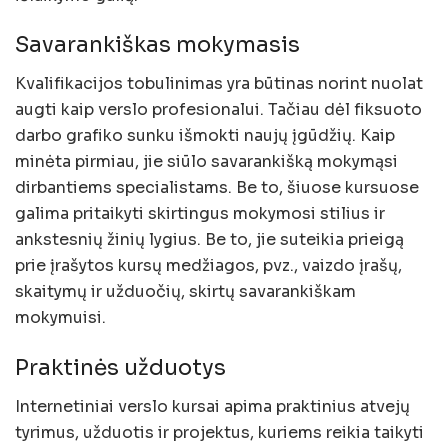
Savarankiškas mokymasis
Kvalifikacijos tobulinimas yra būtinas norint nuolat
augti kaip verslo profesionalui. Tačiau dėl fiksuoto
darbo grafiko sunku išmokti naujų įgūdžių. Kaip
minėta pirmiau, jie siūlo savarankišką mokymąsi
dirbantiems specialistams. Be to, šiuose kursuose
galima pritaikyti skirtingus mokymosi stilius ir
ankstesnių žinių lygius. Be to, jie suteikia prieigą
prie įrašytos kursų medžiagos, pvz., vaizdo įrašų,
skaitymų ir užduočių, skirtų savarankiškam
mokymuisi.
Praktinės užduotys
Internetiniai verslo kursai apima praktinius atvejų
tyrimus, užduotis ir projektus, kuriems reikia taikyti