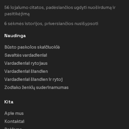
56 lojalumo citatos, padėsiančios ugdyti nuoširdumą ir
pasitikėjimą
6 sėkmės istorijos, priversiančios nusišypsoti
Naudinga
Būsto paskolos skaičiuoklė
Savaitės vardadieniai
Vardadieniai rytojaus
Vardadieniai šiandien
Vardadieniai šiandien ir rytoj
Zodiako ženklų suderinamumas
Kita
Apie mus
Kontaktai