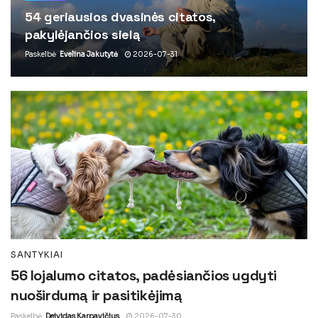
54 geriausios dvasinės citatos,
pakylėjančios sielą
Paskelbė
Evelina Jakutytė
2026-07-31
SANTYKIAI
56 lojalumo citatos, padėsiančios ugdyti
nuoširdumą ir pasitikėjimą
Paskelbė
Deividas Karpavičius
2026-07-30