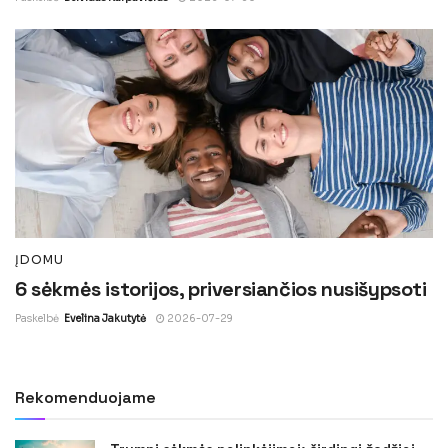
ĮDOMU
6 sėkmės istorijos, priversiančios nusišypsoti
Paskelbė
Evelina Jakutytė
2026-07-29
Rekomenduojame