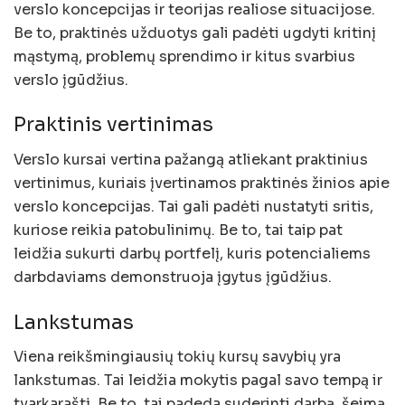
verslo koncepcijas ir teorijas realiose situacijose.
Be to, praktinės užduotys gali padėti ugdyti kritinį
mąstymą, problemų sprendimo ir kitus svarbius
verslo įgūdžius.
Praktinis vertinimas
Verslo kursai vertina pažangą atliekant praktinius
vertinimus, kuriais įvertinamos praktinės žinios apie
verslo koncepcijas. Tai gali padėti nustatyti sritis,
kuriose reikia patobulinimų. Be to, tai taip pat
leidžia sukurti darbų portfelį, kuris potencialiems
darbdaviams demonstruoja įgytus įgūdžius.
Lankstumas
Viena reikšmingiausių tokių kursų savybių yra
lankstumas. Tai leidžia mokytis pagal savo tempą ir
tvarkaraštį. Be to, tai padeda suderinti darbą, šeimą