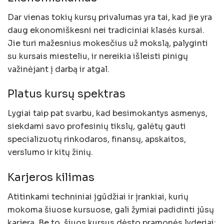
Dar vienas tokių kursų privalumas yra tai, kad jie yra
daug ekonomiškesni nei tradiciniai klasės kursai.
Jie turi mažesnius mokesčius už mokslą, palyginti
su kursais miesteliu, ir nereikia išleisti pinigų
važinėjant į darbą ir atgal.
Platus kursų spektras
Lygiai taip pat svarbu, kad besimokantys asmenys,
siekdami savo profesinių tikslų, galėtų gauti
specializuotų rinkodaros, finansų, apskaitos,
verslumo ir kitų žinių.
Karjeros kilimas
Atitinkami techniniai įgūdžiai ir įrankiai, kurių
mokoma šiuose kursuose, gali žymiai padidinti jūsų
karjerą. Be to, šiuos kursus dėsto pramonės lyderiai;