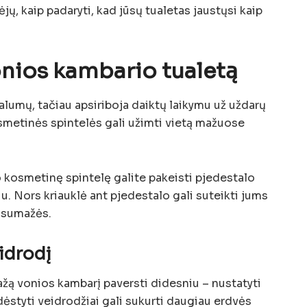
jų, kaip padaryti, kad jūsų tualetas jaustųsi kaip
onios kambario tualetą
ivalumų, tačiau apsiriboja daiktų laikymu už uždarų
osmetinės spintelės gali užimti vietą mažuose
 kosmetinę spintelę galite pakeisti pjedestalo
iu. Nors kriauklė ant pjedestalo gali suteikti jums
ė sumažės.
eidrodį
žą vonios kambarį paversti didesniu – nustatyti
dėstyti veidrodžiai gali sukurti daugiau erdvės