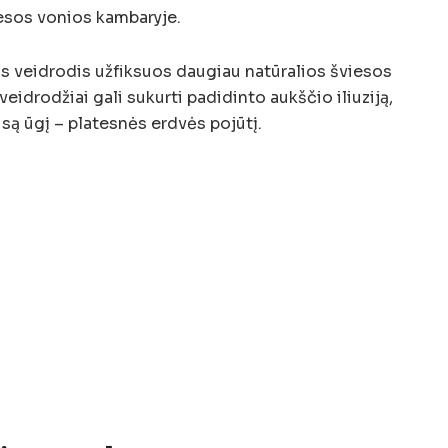
viesos vonios kambaryje.
is veidrodis užfiksuos daugiau natūralios šviesos
 veidrodžiai gali sukurti padidinto aukščio iliuziją,
isą ūgį – platesnės erdvės pojūtį.