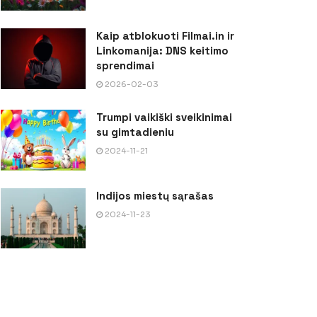
Kaip atblokuoti Filmai.in ir
Linkomanija: DNS keitimo
sprendimai
2026-02-03
Trumpi vaikiški sveikinimai
su gimtadieniu
2024-11-21
Indijos miestų sąrašas
2024-11-23