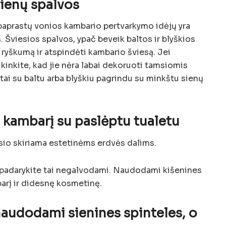
sienų spalvos
 paprastų vonios kambario pertvarkymo idėjų yra
. Šviesios spalvos, ypač beveik baltos ir blyškios
 ryškumą ir atspindėti kambario šviesą. Jei
ikinkite, kad jie nėra labai dekoruoti tamsiomis
tai su baltu arba blyškiu pagrindu su minkštu sienų
 kambarį su paslėptu tualetu
io skiriama estetinėms erdvės dalims.
i, padarykite tai negalvodami. Naudodami kišenines
barį ir didesnę kosmetinę.
naudodami sienines spinteles, o