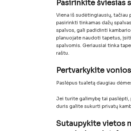
Pasirinkite šviesias 
Viena iš sudėtingiausių, tačiau
pasirinkti tinkamas dažų spalvas
spalvos, gali padidinti kambario
planuojate naudoti tapetus, įsit
spalvomis. Geriausiai tinka tape
raštu.
Pertvarkykite vonios
Paslėpus tualetą daugiau dėmes
Jei turite galimybę tai paslėpt
duris galite sukurti privatų kam
Sutaupykite vietos 