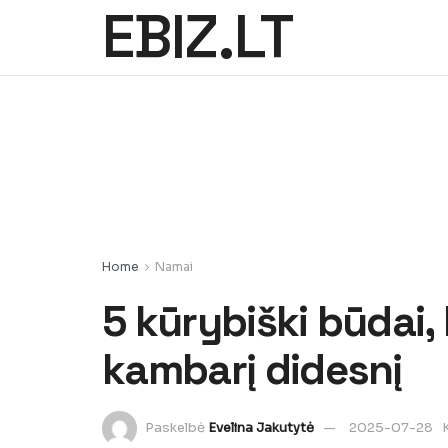
EBIZ.LT
Home
Namai
5 kūrybiški būdai,
kambarį didesnį
Paskelbė
Evelina Jakutytė
2025-07-28