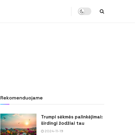
Rekomenduojame
Trumpi sėkmės palinkėjimai:
širdingi žodžiai tau
2024-11-19