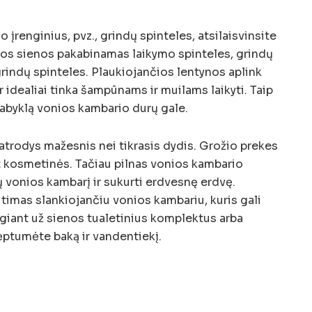
 įrenginius, pvz., grindų spinteles, atsilaisvinsite
nios sienos pakabinamas laikymo spinteles, grindų
rindų spinteles. Plaukiojančios lentynos aplink
r idealiai tinka šampūnams ir muilams laikyti. Taip
kabyklą vonios kambario durų gale.
trodys mažesnis nei tikrasis dydis. Grožio prekes
ant kosmetinės. Tačiau pilnas vonios kambario
ų vonios kambarį ir sukurti erdvesnę erdvę.
itimas slankiojančiu vonios kambariu, kuris gali
ngiant už sienos tualetinius komplektus arba
ėptumėte baką ir vandentiekį.