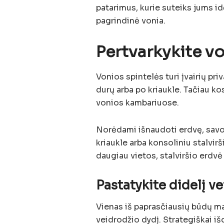
patarimus, kurie suteiks jums idė
pagrindinė vonia.
Pertvarkykite v
Vonios spintelės turi įvairių pr
durų arba po kriaukle. Tačiau k
vonios kambariuose.
Norėdami išnaudoti erdvę, savo
kriaukle arba konsoliniu stalvirš
daugiau vietos, stalviršio erdv
Pastatykite didelį v
Vienas iš paprasčiausių būdų ma
veidrodžio dydį. Strategiškai iš