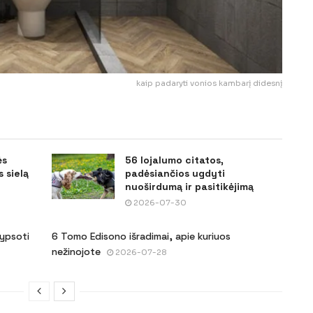
kaip padaryti vonios kambarį didesnį
ės
56 lojalumo citatos,
 sielą
padėsiančios ugdyti
nuoširdumą ir pasitikėjimą
2026-07-30
šypsoti
6 Tomo Edisono išradimai, apie kuriuos
nežinojote
2026-07-28