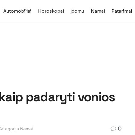
Automobiliai
Horoskopai
Įdomu
Namai
Patarimai
 kaip padaryti vonios
0
Kategorija
Namai