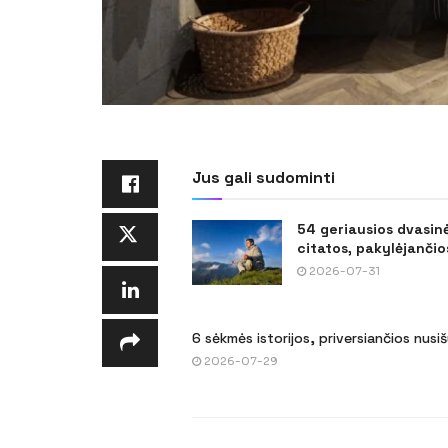
Jus gali sudominti
54 geriausios dvasin
citatos, pakylėjančios
2026-07-31
6 sėkmės istorijos, priversiančios nusi
2026-07-29