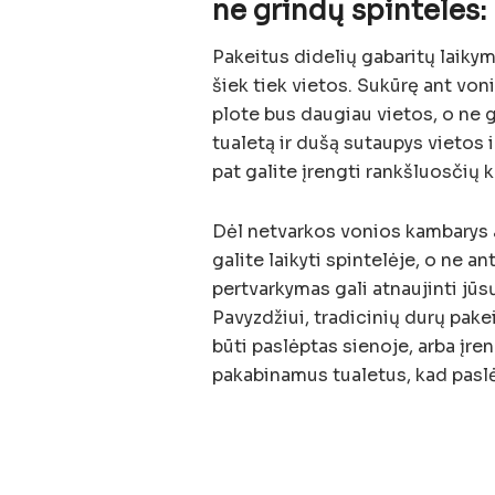
ne grindų spinteles:
Pakeitus didelių gabaritų laikymo
šiek tiek vietos. Sukūrę ant vo
plote bus daugiau vietos, o ne g
tualetą ir dušą sutaupys vietos i
pat galite įrengti rankšluosčių 
Dėl netvarkos vonios kambarys a
galite laikyti spintelėje, o ne 
pertvarkymas gali atnaujinti jūs
Pavyzdžiui, tradicinių durų pake
būti paslėptas sienoje, arba įre
pakabinamus tualetus, kad pasl