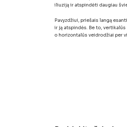
iliuziją ir atspindėti daugiau š
Pavyzdžiui, priešais langą esant
ir ją atspindės. Be to, vertikalūs
o horizontalūs veidrodžiai per v