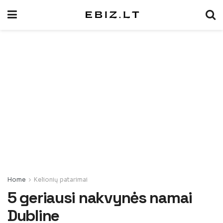
Home
Kelionių patarimai
5 geriausi nakvynės namai
Dubline