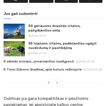
Jus gali sudominti
54 geriausios dvasinės citatos,
pakylėjančios sielą
2026-07-31
56 lojalumo citatos, padėsiančios ugdyti
nuoširdumą ir pasitikėjimą
2026-07-30
6 sėkmės istorijos, priversiančios nusišypsoti
2026-07-29
6 Tomo Edisono išradimai, apie kuriuos nežinojote
2026-07-28
Dublinas yra gana kompaktiškas ir pėsčiomis
pasiekiamas, jei apsistojate kažkur centre.