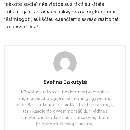
ieškote socialinės vietos susitikti su kitais
keliautojais, ar ramaus nakvynės namų, kur gerai
išsimiegoti, aukščiau esančiame sąraše rasite tai,
ko jums reikia!
Evelina Jakutytė
Kūrybinga rašytoja, besidominti asmeniniu
augimu, psichologija ir harmoningu gyvenimo
būdu. Savo tekstuose ji siekia atrasti pusiausvyrą
tarp kasdienio gyvenimo iššūkių ir vidinės
ramybės, ieškodama ne tik atsakymų, bet ir
įkvėpimo keliančių klausimų.