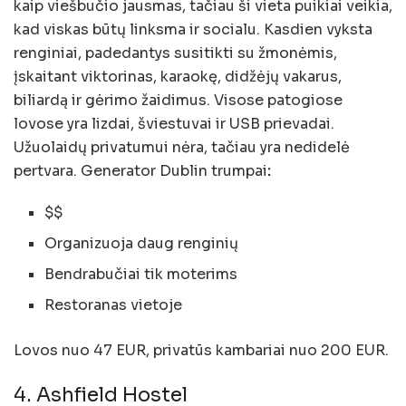
kaip viešbučio jausmas, tačiau ši vieta puikiai veikia,
kad viskas būtų linksma ir socialu. Kasdien vyksta
renginiai, padedantys susitikti su žmonėmis,
įskaitant viktorinas, karaokę, didžėjų vakarus,
biliardą ir gėrimo žaidimus. Visose patogiose
lovose yra lizdai, šviestuvai ir USB prievadai.
Užuolaidų privatumui nėra, tačiau yra nedidelė
pertvara. Generator Dublin trumpai
:
$$
Organizuoja daug renginių
Bendrabučiai tik moterims
Restoranas vietoje
Lovos nuo 47 EUR, privatūs kambariai nuo 200 EUR.
4. Ashfield Hostel