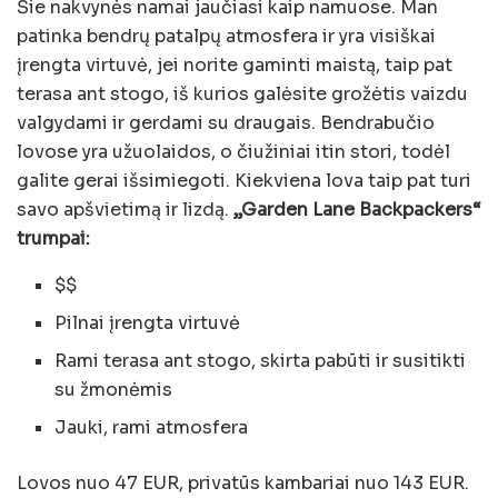
Šie nakvynės namai jaučiasi kaip namuose. Man
patinka bendrų patalpų atmosfera ir yra visiškai
įrengta virtuvė, jei norite gaminti maistą, taip pat
terasa ant stogo, iš kurios galėsite grožėtis vaizdu
valgydami ir gerdami su draugais. Bendrabučio
lovose yra užuolaidos, o čiužiniai itin stori, todėl
galite gerai išsimiegoti. Kiekviena lova taip pat turi
savo apšvietimą ir lizdą.
„Garden Lane Backpackers“
trumpai:
$$
Pilnai įrengta virtuvė
Rami terasa ant stogo, skirta pabūti ir susitikti
su žmonėmis
Jauki, rami atmosfera
Lovos nuo 47 EUR, privatūs kambariai nuo 143 EUR.