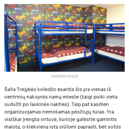
Ashfield Hostel
Šalia Trejybės koledžo esantis šis yra vienas iš
centrinių nakvynės namų mieste (taigi puiki vieta
sudužti po laukinės nakties). Taip pat kasdien
organizuojamas nemokamas pėsčiųjų turas. Yra
visiškai įrengta virtuvė, kurioje galėsite gamintis
maistą, o kiekvieną rytą siūlomi paprasti, bet sotūs