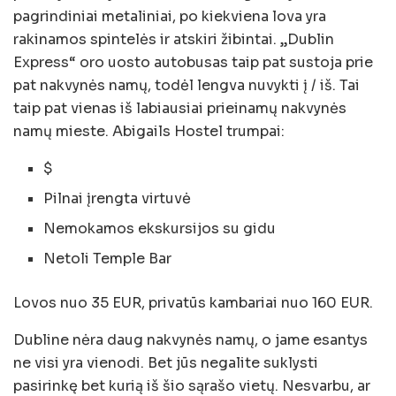
pagrindiniai metaliniai, po kiekviena lova yra
rakinamos spintelės ir atskiri žibintai. „Dublin
Express“ oro uosto autobusas taip pat sustoja prie
pat nakvynės namų, todėl lengva nuvykti į / iš. Tai
taip pat vienas iš labiausiai prieinamų nakvynės
namų mieste. Abigails Hostel trumpai:
$
Pilnai įrengta virtuvė
Nemokamos ekskursijos su gidu
Netoli Temple Bar
Lovos nuo 35 EUR, privatūs kambariai nuo 160 EUR.
Dubline nėra daug nakvynės namų, o jame esantys
ne visi yra vienodi. Bet jūs negalite suklysti
pasirinkę bet kurią iš šio sąrašo vietų. Nesvarbu, ar