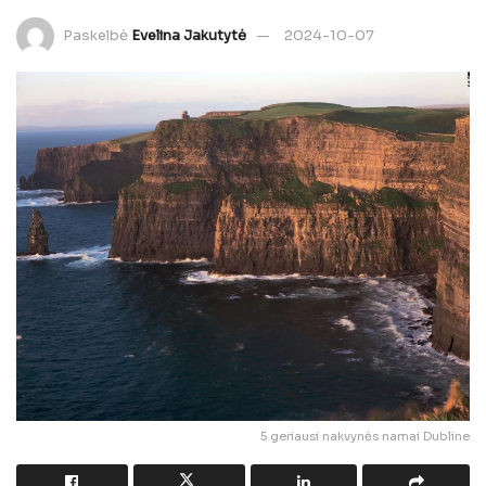
Paskelbė
Evelina Jakutytė
2024-10-07
5 geriausi nakvynės namai Dubline