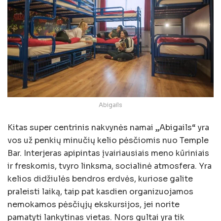
Abigails
Kitas super centrinis nakvynės namai „Abigails“ yra
vos už penkių minučių kelio pėsčiomis nuo Temple
Bar. Interjeras apipintas įvairiausiais meno kūriniais
ir freskomis, tvyro linksma, socialinė atmosfera. Yra
kelios didžiulės bendros erdvės, kuriose galite
praleisti laiką, taip pat kasdien organizuojamos
nemokamos pėsčiųjų ekskursijos, jei norite
pamatyti lankytinas vietas. Nors gultai yra tik