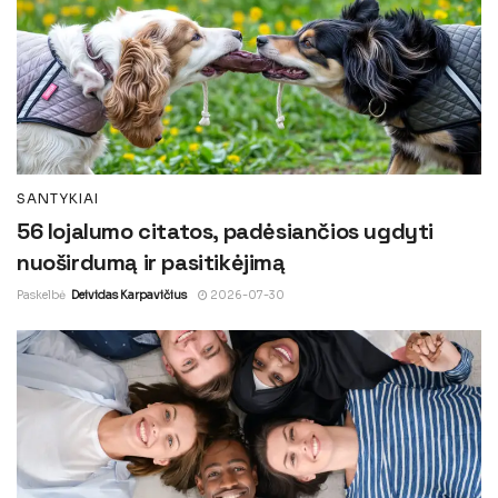
SANTYKIAI
56 lojalumo citatos, padėsiančios ugdyti
nuoširdumą ir pasitikėjimą
Paskelbė
Deividas Karpavičius
2026-07-30