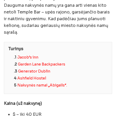
Dauguma nakvynės namų yra gana arti vienas kito
netoli Temple Bar – upės rajono, garsėjančio barais
ir naktiniu gyvenimu. Kad padėčiau jums planuoti
kelionę, sudariau geriausių miesto nakvynės namų
sąrašą.
Turinys
.1
Jacob’s inn
.2
Garden Lane Backpackers
.3
Generator Dublin
4
Ashfield Hostel
5
Nakvynės namai „Abigails“.
Kaina (už nakvynę)
$ – iki 40 EUR