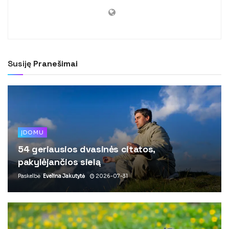
Susiję
Pranešimai
ĮDOMU
54 geriausios dvasinės citatos,
pakylėjančios sielą
Paskelbė
Evelina Jakutytė
2026-07-31