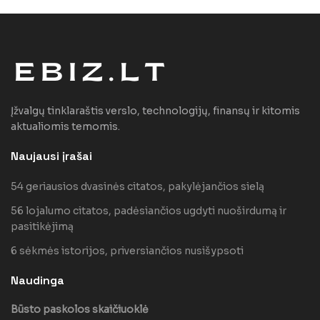
Įžvalgų tinklaraštis verslo, technologijų, finansų ir kitomis
aktualiomis temomis.
Naujausi įrašai
54 geriausios dvasinės citatos, pakylėjančios sielą
56 lojalumo citatos, padėsiančios ugdyti nuoširdumą ir
pasitikėjimą
6 sėkmės istorijos, priversiančios nusišypsoti
Naudinga
Būsto paskolos skaičiuoklė