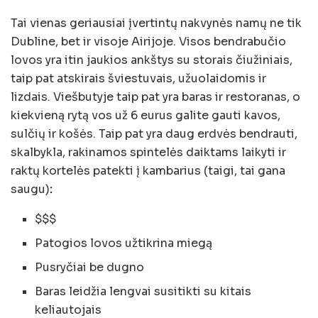
Tai vienas geriausiai įvertintų nakvynės namų ne tik
Dubline, bet ir visoje Airijoje. Visos bendrabučio
lovos yra itin jaukios ankštys su storais čiužiniais,
taip pat atskirais šviestuvais, užuolaidomis ir
lizdais. Viešbutyje taip pat yra baras ir restoranas, o
kiekvieną rytą vos už 6 eurus galite gauti kavos,
sulčių ir košės. Taip pat yra daug erdvės bendrauti,
skalbykla, rakinamos spintelės daiktams laikyti ir
raktų kortelės patekti į kambarius (taigi, tai gana
saugu)
:
$$$
Patogios lovos užtikrina miegą
Pusryčiai be dugno
Baras leidžia lengvai susitikti su kitais
keliautojais