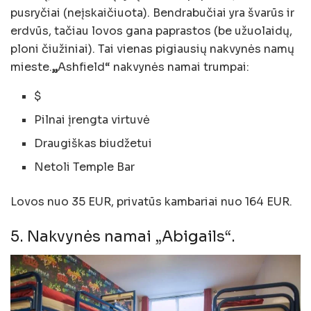
pusryčiai (neįskaičiuota). Bendrabučiai yra švarūs ir
erdvūs, tačiau lovos gana paprastos (be užuolaidų,
ploni čiužiniai). Tai vienas pigiausių nakvynės namų
mieste.
„
Ashfield“ nakvynės namai trumpai:
$
Pilnai įrengta virtuvė
Draugiškas biudžetui
Netoli Temple Bar
Lovos nuo 35 EUR, privatūs kambariai nuo 164 EUR.
5. Nakvynės namai „Abigails“.