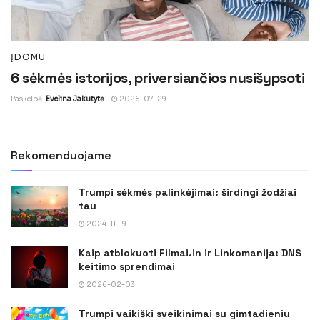
ĮDOMU
6 sėkmės istorijos, priversiančios nusišypsoti
Paskelbė
Evelina Jakutytė
2026-07-29
Rekomenduojame
Trumpi sėkmės palinkėjimai: širdingi žodžiai
tau
2024-11-19
Kaip atblokuoti Filmai.in ir Linkomanija: DNS
keitimo sprendimai
2026-02-03
Trumpi vaikiški sveikinimai su gimtadieniu