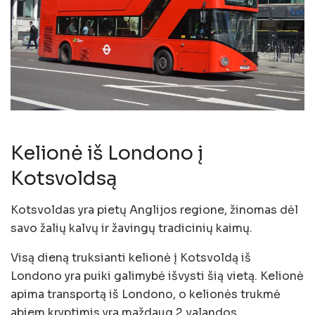
Kelionė iš Londono į
Kotsvoldsą
Kotsvoldas yra pietų Anglijos regione, žinomas dėl
savo žalių kalvų ir žavingų tradicinių kaimų.
Visą dieną truksianti kelionė į Kotsvoldą iš
Londono yra puiki galimybė išvysti šią vietą. Kelionė
apima transportą iš Londono, o kelionės trukmė
abiem kryptimis yra maždaug 2 valandos.