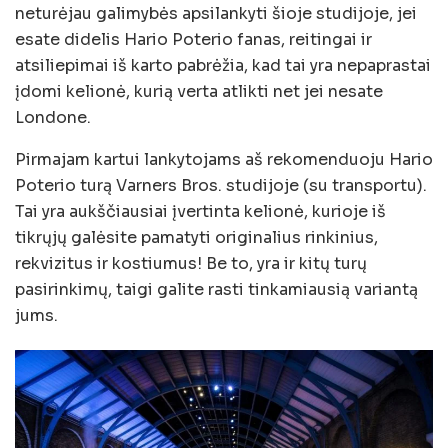
neturėjau galimybės apsilankyti šioje studijoje, jei
esate didelis Hario Poterio fanas, reitingai ir
atsiliepimai iš karto pabrėžia, kad tai yra nepaprastai
įdomi kelionė, kurią verta atlikti net jei nesate
Londone.
Pirmajam kartui lankytojams aš rekomenduoju Hario
Poterio turą Varners Bros. studijoje (su transportu).
Tai yra aukščiausiai įvertinta kelionė, kurioje iš
tikrųjų galėsite pamatyti originalius rinkinius,
rekvizitus ir kostiumus! Be to, yra ir kitų turų
pasirinkimų, taigi galite rasti tinkamiausią variantą
jums.