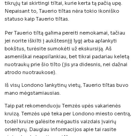
tikrųjų tai skirtingi tiltai, kurie kerta tą pačią upę.
Nepaisant to, Tauerio tiltas nėra tokio ikoniško
statuso kaip Tauerio tiltas.
Per Tauerio tiltą galima pereiti nemokamai, tačiau
jei norite iškilti į aukštesnįjį lygį arba aplankyti
bokštus, turėsite sumokėti už ekskursiją. Aš
asmeniškai neapsilankiau, bet tikrai padariau keletą
nuotraukų prie šio tilto (jis yra didesnis, nei dažnai
atrodo nuotraukose).
Iš visų Londono lankytinų vietų, Tauerio tiltas buvo
mano mėgstamiausias.
Taip pat rekomenduoju Temzės upės vakarienės
kruizą. Temzės upė teka per Londono miesto centrą,
todėl kruize galėsite mėgautis vaizdais įvairių
orientyrų. Daugiau informacijos apie tai rasite