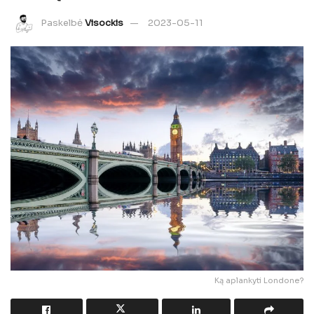
Paskelbė
Visockis
2023-05-11
Ką aplankyti Londone?