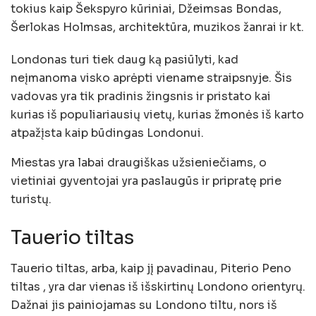
tokius kaip Šekspyro kūriniai, Džeimsas Bondas,
Šerlokas Holmsas, architektūra, muzikos žanrai ir kt.
Londonas turi tiek daug ką pasiūlyti, kad
neįmanoma visko aprėpti viename straipsnyje. Šis
vadovas yra tik pradinis žingsnis ir pristato kai
kurias iš populiariausių vietų, kurias žmonės iš karto
atpažįsta kaip būdingas Londonui.
Miestas yra labai draugiškas užsieniečiams, o
vietiniai gyventojai yra paslaugūs ir pripratę prie
turistų.
Tauerio tiltas
Tauerio tiltas, arba, kaip jį pavadinau, Piterio Peno
tiltas , yra dar vienas iš išskirtinų Londono orientyrų.
Dažnai jis painiojamas su Londono tiltu, nors iš