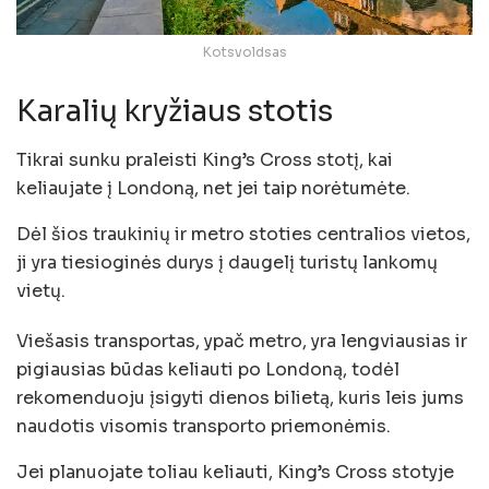
Kotsvoldsas
Karalių kryžiaus stotis
Tikrai sunku praleisti King’s Cross stotį, kai
keliaujate į Londoną, net jei taip norėtumėte.
Dėl šios traukinių ir metro stoties centralios vietos,
ji yra tiesioginės durys į daugelį turistų lankomų
vietų.
Viešasis transportas, ypač metro, yra lengviausias ir
pigiausias būdas keliauti po Londoną, todėl
rekomenduoju įsigyti dienos bilietą, kuris leis jums
naudotis visomis transporto priemonėmis.
Jei planuojate toliau keliauti, King’s Cross stotyje