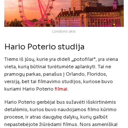
Londono akis
Hario Poterio studija
Tiems iš jūsų, kurie yra dideli „potofilai“, yra viena
vieta, kurią būtinai turėtumėte aplankyti. Tai ne
pramogų parkas, panašus į Orlando, Floridos,
versiją, bet tai filmavimo studijos, kuriose buvo
kuriami Hario Poterio
filmai
.
Hario Poterio gerbėjai bus sužavėti išskirtinėmis
detalėmis, kurios buvo naudojamos filmo kūrimo
procese, ir atras daugybę dalykų, kurių galbūt
nepastebėjote žiūrėdami filmus. Nors asmeniškai