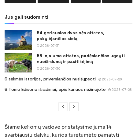
Jus gali sudominti
54 geriausios dvasinės citatos,
pakylėjančios sielą
2026-07-31
56 lojalumo citatos, padėsiančios ugdyti
nuoširdumą ir pasitikėjimą
2026-07-30
6 sėkmės istorijos, priversiančios nusišypsoti
2026-07-29
6 Tomo Edisono išradimai, apie kuriuos nežinojote
2026-07-28
Šiame kelionių vadove pristatysime jums 14
svarbiausių dalykų, kurios turėtumėte pamatyti