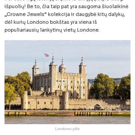
išpuolių! Be to, čia taip pat yra saugoma šiuolaikinė
„Crowne Jewels“ kolekcija ir daugybė kitų dalykų,
dėl kurių Londono bokštas yra viena iš
populiariausių lankytinų vietų Londone.
Londono pilis