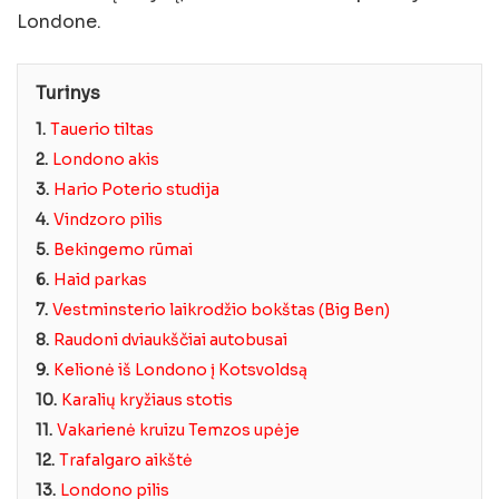
Londone.
Turinys
1.
Tauerio tiltas
2.
Londono akis
3.
Hario Poterio studija
4.
Vindzoro pilis
5.
Bekingemo rūmai
6.
Haid parkas
7.
Vestminsterio laikrodžio bokštas (Big Ben)
8.
Raudoni dviaukščiai autobusai
9.
Kelionė iš Londono į Kotsvoldsą
10.
Karalių kryžiaus stotis
11.
Vakarienė kruizu Temzos upėje
12.
Trafalgaro aikštė
13.
Londono pilis