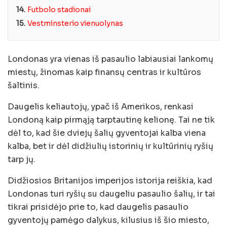
14.
Futbolo stadionai
15.
Vestminsterio vienuolynas
Londonas yra vienas iš pasaulio labiausiai lankomų
miestų, žinomas kaip finansų centras ir kultūros
šaltinis.
Daugelis keliautojų, ypač iš Amerikos, renkasi
Londoną kaip pirmąją tarptautinę kelionę. Tai ne tik
dėl to, kad šie dviejų šalių gyventojai kalba viena
kalba, bet ir dėl didžiulių istorinių ir kultūrinių ryšių
tarp jų.
Didžiosios Britanijos imperijos istorija reiškia, kad
Londonas turi ryšių su daugeliu pasaulio šalių, ir tai
tikrai prisidėjo prie to, kad daugelis pasaulio
gyventojų pamėgo dalykus, kilusius iš šio miesto,