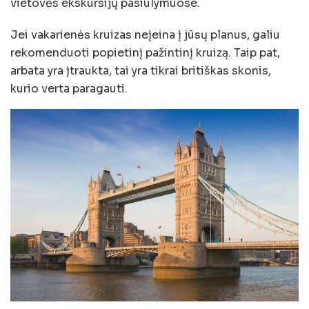
vietovės ekskursijų pasiūlymuose.
Jei vakarienės kruizas neįeina į jūsų planus, galiu
rekomenduoti popietinį pažintinį kruizą. Taip pat,
arbata yra įtraukta, tai yra tikrai britiškas skonis,
kurio verta paragauti.