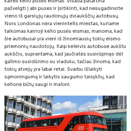
kairės kelio pusės eismas. Visada patartina
pažvelgti į abi puses ir įsitikinti, kad nesugadinsite
vieno iš garsiųjų raudonųjų dviaukščių autobusų.
Nors Londonas nėra vienintelis miestas, kuriame
taikomas kairioji kelio pusės eismas, manoma, kad
šie autobusai yra vieni iš žinomiausių tokių eismo
priemonių naudotojų. Kaip keleivis autobuse aukštu
aukščiu, suprantama, kad jaučiatės susirūpinęs dėl
galimo susidūrimo su viaduku, tačiau žinoma, kad
tokių atvejų yra labai retai. Svarbu išlaikyti
sąmoningumą ir laikytis saugumo taisyklių, kad
kelionė būtų saugi ir maloni.