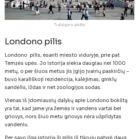
Trafalgaro aikštė
Londono pilis
Londono pilis, esanti miesto viduryje, prie pat
Temzės upės. Jo istorija siekia daugiau nei 1000
metų, o per šiuos metus jis įgijo įvairių paskirčių –
buvo karališkoji rezidencija, kalėjimas, ginklų
sandėlis, iždas ir net zoologijos sodas.
Vienas iš įdomiausių dalykų apie Londono bokštą
yra tai, kad jame yra žemės ir vandens vartai bei
griovys, nors šiuo metu griovys nėra užpildytas
vandeniu.
Per savo ilgą istoriją ši pilis iš tikrųjų patyrė daug