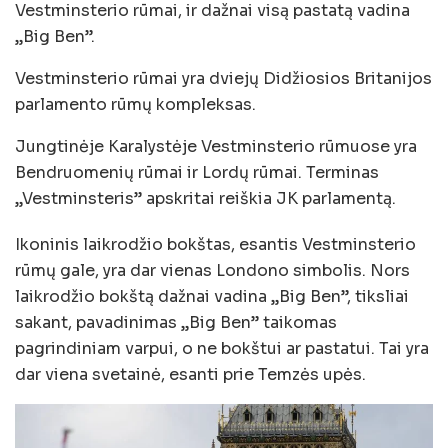
Vestminsterio rūmai, ir dažnai visą pastatą vadina
„Big Ben”.
Vestminsterio rūmai yra dviejų Didžiosios Britanijos
parlamento rūmų kompleksas.
Jungtinėje Karalystėje Vestminsterio rūmuose yra
Bendruomenių rūmai ir Lordų rūmai. Terminas
„Vestminsteris” apskritai reiškia JK parlamentą.
Ikoninis laikrodžio bokštas, esantis Vestminsterio
rūmų gale, yra dar vienas Londono simbolis. Nors
laikrodžio bokštą dažnai vadina „Big Ben”, tiksliai
sakant, pavadinimas „Big Ben” taikomas
pagrindiniam varpui, o ne bokštui ar pastatui. Tai yra
dar viena svetainė, esanti prie Temzės upės.