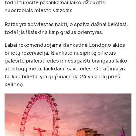
todėl turėsite pakankamai laiko džiaugtis
nuostabiais miesto vaizdais.
Ratas yra apšviestas naktį, o spalva dažnai keičiasi,
todėl jis išsiskiria kaip gražus orientyras.
Labai rekomenduojama išankstinė Londono akies
bilietų rezervacija. Iš anksto nusipirkę bilietus
galėsite praleisti eiles ir nesugaišti brangaus laiko
atostogų metu, laukdami savo eilės. Gera žinia yra
ta, kad bilietai yra grąžinami iki 24 valandų prieš
kelionę