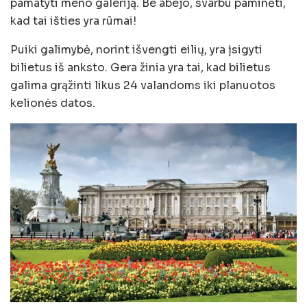
pamatyti meno galeriją. Be abejo, svarbu paminėti,
kad tai išties yra rūmai!
Puiki galimybė, norint išvengti eilių, yra įsigyti
bilietus iš anksto. Gera žinia yra tai, kad bilietus
galima grąžinti likus 24 valandoms iki planuotos
kelionės datos.