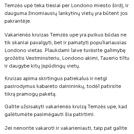
Temzės upė teka tiesiai per Londono miesto širdį, ir
dauguma žinomiausių lankytinų vietų yra būtent jos
pakrantėje.
Vakarienės kruizas Temzės upe yra puikus būdas ne
tik skaniai pavalgyti, bet ir pamatyti populiariausias
Londono vietas. Plaukdami laive turėsite galimybę
grožėtis Vestminsteriu, Londono akimi, Tauerio tiltu
ir daugybe kitų įspūdingų vietų.
Kruizas apima skirtingus patiekalus ir netgi
pasirodymus kabareto dainininkų, todėl patirsite
tikrą pramogų paketą.
Galite užsisakyti vakarienės kruizą Temzės upe, kad
galėtumėte pasimėgauti šia patirtimi.
Jei nenorite vakaroti ir vakarieniauti, taip pat galite