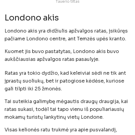
Tauerio tiltas
Londono akis
Londono akis yra didžiulis apžvalgos ratas, įsikūręs
pačiame Londono centre, ant Temzės upės kranto.
Kuomet jis buvo pastatytas, Londono akis buvo
aukščiausias apžvalgos ratas pasaulyje.
Ratas yra tokio dydžio, kad keleiviai sėdi ne tik ant
įprastų suoliukų, bet ir patogiose kėdėse, kuriose
gali tilpti iki 25 žmonės.
Tai suteikia galimybę mėgautis draugų draugija, kai
ratas sukasi, todėl tai tapo vienu iš populiariausių
mokamų turistų lankytinų vietų Londone.
Visas kelionės ratu trukmė yra apie pusvalandį,