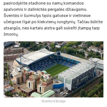
pasirodykite stadione su namų komandos
spalvomis ir dalinkitės pergalės džiaugsmu.
Šventės ir šurmulys tęsis gatvėse ir vietinėse
užeigose ilgai po kiekvienų rungtynių. Tačiau būkite
atsargūs, nes kartais aistra gali sukelti įtampą tarp
žmonių.
Stamford Bridge