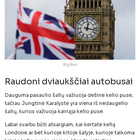
Big Ben
Raudoni dviaukščiai autobusai
Dauguma pasaulio šalių važiuoja dešine kelio puse,
tačiau Jungtinė Karalystė yra viena iš nedaugelio
šalių, kurios važiuoja kairiąja kelio puse.
Labai svarbu būti atsargiam, kai kertate kelią
Londone ar bet kurioje kitoje šalyje, kurioje taikoma