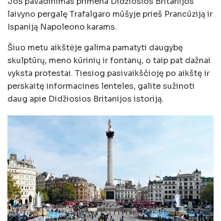
Jos pavadinimas primena Didžiosios Britanijos
laivyno pergalę Trafalgaro mūšyje prieš Prancūziją ir
Ispaniją Napoleono karams.
Šiuo metu aikštėje galima pamatyti daugybę
skulptūrų, meno kūrinių ir fontanų, o taip pat dažnai
vyksta protestai. Tiesiog pasivaikščioję po aikštę ir
perskaitę informacines lenteles, galite sužinoti
daug apie Didžiosios Britanijos istoriją.