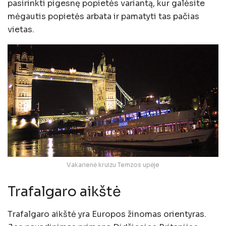
pasirinkti pigesnę popietės variantą, kur galėsite
mėgautis popietės arbata ir pamatyti tas pačias
vietas.
Vakarienė kruizu Temzos upėje
Trafalgaro aikštė
Trafalgaro aikštė yra Europos žinomas orientyras.