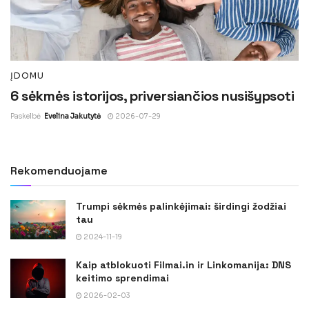
ĮDOMU
6 sėkmės istorijos, priversiančios nusišypsoti
Paskelbė
Evelina Jakutytė
2026-07-29
Rekomenduojame
Trumpi sėkmės palinkėjimai: širdingi žodžiai
tau
2024-11-19
Kaip atblokuoti Filmai.in ir Linkomanija: DNS
keitimo sprendimai
2026-02-03