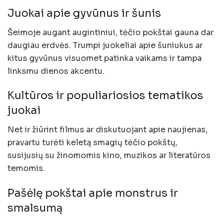
Juokai apie gyvūnus ir šunis
Šeimoje augant augintiniui, tėčio pokštai gauna dar
daugiau erdvės. Trumpi juokeliai apie šuniukus ar
kitus gyvūnus visuomet patinka vaikams ir tampa
linksmu dienos akcentu.
Kultūros ir populiariosios tematikos
juokai
Net ir žiūrint filmus ar diskutuojant apie naujienas,
pravartu turėti keletą smagių tėčio pokštų,
susijusių su žinomomis kino, muzikos ar literatūros
temomis.
Pašėlę pokštai apie monstrus ir
smalsumą