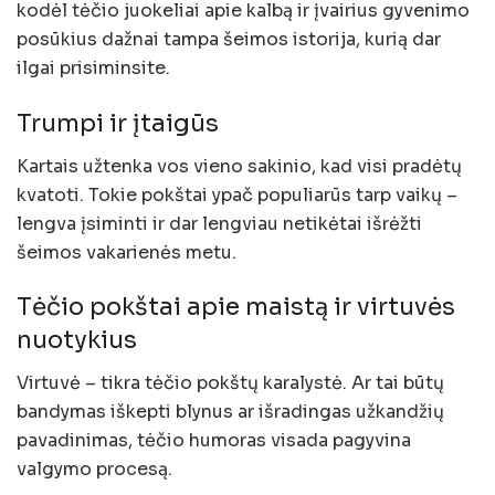
kodėl tėčio juokeliai apie kalbą ir įvairius gyvenimo
posūkius dažnai tampa šeimos istorija, kurią dar
ilgai prisiminsite.
Trumpi ir įtaigūs
Kartais užtenka vos vieno sakinio, kad visi pradėtų
kvatoti. Tokie pokštai ypač populiarūs tarp vaikų –
lengva įsiminti ir dar lengviau netikėtai išrėžti
šeimos vakarienės metu.
Tėčio pokštai apie maistą ir virtuvės
nuotykius
Virtuvė – tikra tėčio pokštų karalystė. Ar tai būtų
bandymas iškepti blynus ar išradingas užkandžių
pavadinimas, tėčio humoras visada pagyvina
valgymo procesą.