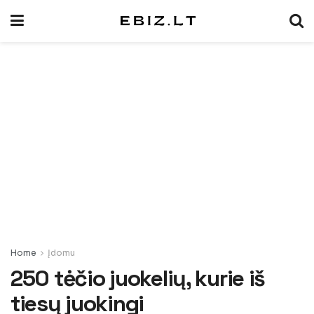
Home
Įdomu
250 tėčio juokelių, kurie iš
tiesų juokingi