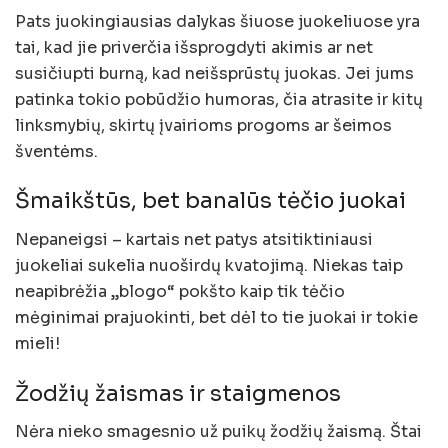
Pats juokingiausias dalykas šiuose juokeliuose yra
tai, kad jie priverčia išsprogdyti akimis ar net
susičiupti burną, kad neišsprūstų juokas. Jei jums
patinka tokio pobūdžio humoras, čia atrasite ir kitų
linksmybių, skirtų įvairioms progoms ar šeimos
šventėms.
Šmaikštūs, bet banalūs tėčio juokai
Nepaneigsi – kartais net patys atsitiktiniausi
juokeliai sukelia nuoširdų kvatojimą. Niekas taip
neapibrėžia „blogo“ pokšto kaip tik tėčio
mėginimai prajuokinti, bet dėl to tie juokai ir tokie
mieli!
Žodžių žaismas ir staigmenos
Nėra nieko smagesnio už puikų žodžių žaismą. Štai