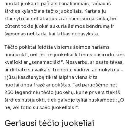
nuolat juokauti pačiais banaliausiais, tačiau iš
širdies kylančiais tėčio juokeliais. Kartais jų
klausytojai net atsidūsta ar pamosuoja ranka, bet
būtent tokie juokai sukuria šeimos bendrumą ir
šypsenas net tada, kai kitkas nepavyksta.
Tėčio pokštai leidžia visiems šeimos nariams
nusijuokti, net jei tie juokeliai kitiems pasirodo kiek
kvailoki ar „senamadiški“. Nesvarbu, ar esate tėvas,
ar dirbate su vaikais, treneriu, vadovu ar mokytoju –
į jūsų kasdienybę tikrai įsipina viena kita
nuotaikinga frazė ar pokštas. Tad paruošėme net
250 legendinių tėčio juokelių, kurie privers tiek iš
širdies nusijuokti, tiek galvoje tyliai nuskambėti: „O
ne, vėl tėtis su savo juokeliais!“.
Geriausi tėčio juokeliai