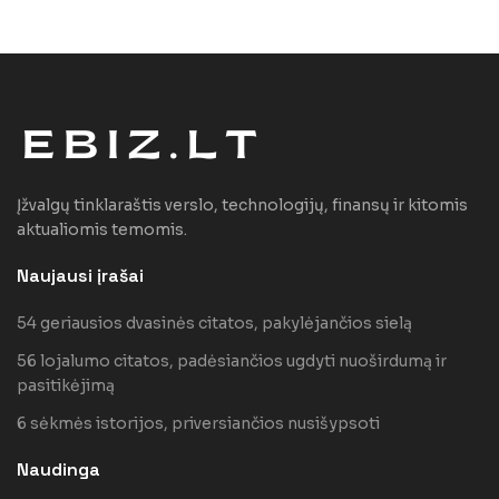
Įžvalgų tinklaraštis verslo, technologijų, finansų ir kitomis
aktualiomis temomis.
Naujausi įrašai
54 geriausios dvasinės citatos, pakylėjančios sielą
56 lojalumo citatos, padėsiančios ugdyti nuoširdumą ir
pasitikėjimą
6 sėkmės istorijos, priversiančios nusišypsoti
Naudinga