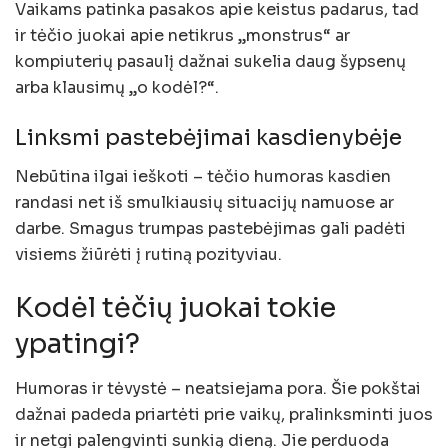
Vaikams patinka pasakos apie keistus padarus, tad
ir tėčio juokai apie netikrus „monstrus“ ar
kompiuterių pasaulį dažnai sukelia daug šypsenų
arba klausimų „o kodėl?“.
Linksmi pastebėjimai kasdienybėje
Nebūtina ilgai ieškoti – tėčio humoras kasdien
randasi net iš smulkiausių situacijų namuose ar
darbe. Smagus trumpas pastebėjimas gali padėti
visiems žiūrėti į rutiną pozityviau.
Kodėl tėčių juokai tokie
ypatingi?
Humoras ir tėvystė – neatsiejama pora. Šie pokštai
dažnai padeda priartėti prie vaikų, pralinksminti juos
ir netgi palengvinti sunkią dieną. Jie perduoda