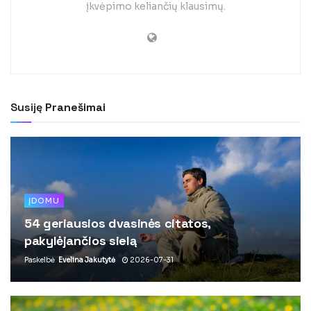
įkvėpimo keliančių klausimų.
Susiję
Pranešimai
ĮDOMU
54 geriausios dvasinės citatos,
pakylėjančios sielą
Paskelbė
Evelina Jakutytė
2026-07-31