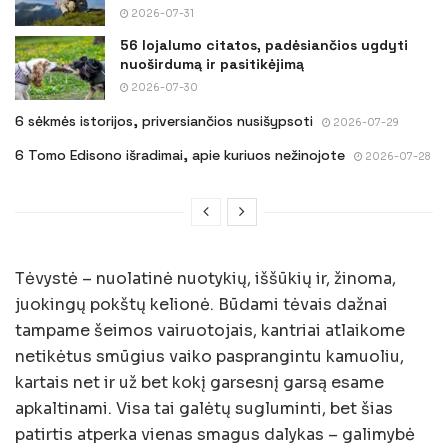
2026-07-31
56 lojalumo citatos, padėsiančios ugdyti
nuoširdumą ir pasitikėjimą
2026-07-30
6 sėkmės istorijos, priversiančios nusišypsoti
2026-07-29
6 Tomo Edisono išradimai, apie kuriuos nežinojote
2026-07-28
Tėvystė – nuolatinė nuotykių, iššūkių ir, žinoma,
juokingų pokštų kelionė. Būdami tėvais dažnai
tampame šeimos vairuotojais, kantriai atlaikome
netikėtus smūgius vaiko pasprangintu kamuoliu,
kartais net ir už bet kokį garsesnį garsą esame
apkaltinami. Visa tai galėtų sugluminti, bet šias
patirtis atperka vienas smagus dalykas – galimybė