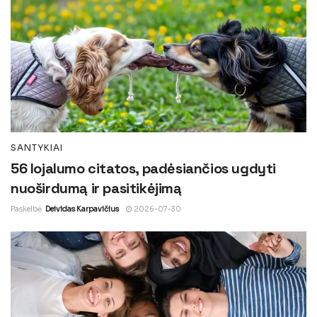
SANTYKIAI
56 lojalumo citatos, padėsiančios ugdyti
nuoširdumą ir pasitikėjimą
Paskelbė
Deividas Karpavičius
2026-07-30