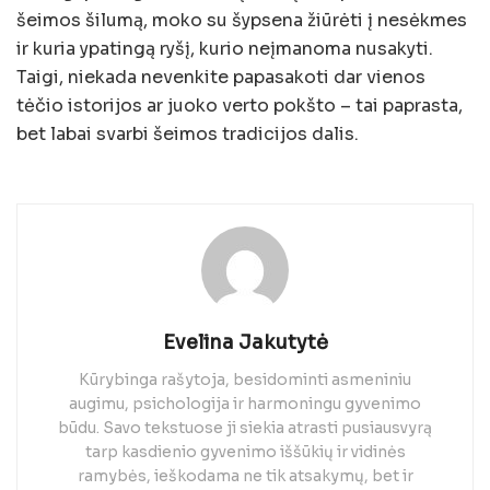
šeimos šilumą, moko su šypsena žiūrėti į nesėkmes
ir kuria ypatingą ryšį, kurio neįmanoma nusakyti.
Taigi, niekada nevenkite papasakoti dar vienos
tėčio istorijos ar juoko verto pokšto – tai paprasta,
bet labai svarbi šeimos tradicijos dalis.
Evelina Jakutytė
Kūrybinga rašytoja, besidominti asmeniniu
augimu, psichologija ir harmoningu gyvenimo
būdu. Savo tekstuose ji siekia atrasti pusiausvyrą
tarp kasdienio gyvenimo iššūkių ir vidinės
ramybės, ieškodama ne tik atsakymų, bet ir