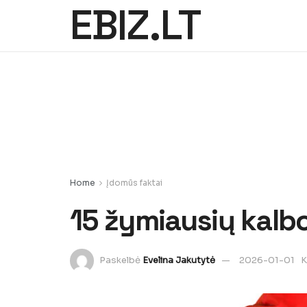
EBIZ.LT
Home
Įdomūs faktai
15 žymiausių kalb
Paskelbė
Evelina Jakutytė
2026-01-01
K