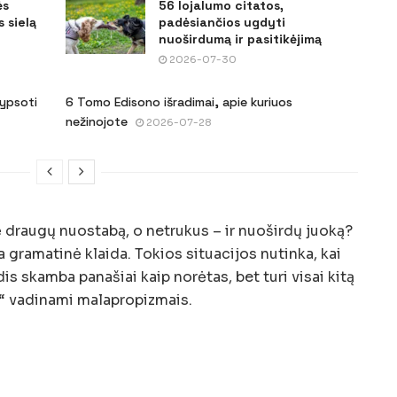
ės
56 lojalumo citatos,
 sielą
padėsiančios ugdyti
nuoširdumą ir pasitikėjimą
2026-07-30
šypsoti
6 Tomo Edisono išradimai, apie kuriuos
nežinojote
2026-07-28
ė draugų nuostabą, o netrukus – ir nuoširdų juoką?
a gramatinė klaida. Tokios situacijos nutinka, kai
 skamba panašiai kaip norėtas, bet turi visai kitą
i“ vadinami malapropizmais.