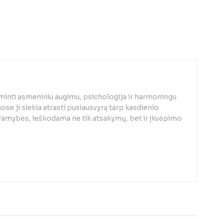
minti asmeniniu augimu, psichologija ir harmoningu
se ji siekia atrasti pusiausvyrą tarp kasdienio
 ramybės, ieškodama ne tik atsakymų, bet ir įkvėpimo