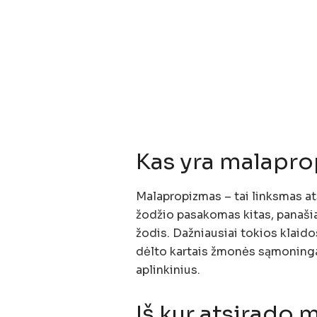
Kas yra malapr
Malapropizmas – tai linksmas ats
žodžio pasakomas kitas, panašiai
žodis. Dažniausiai tokios klaido
dėlto kartais žmonės sąmoningai
aplinkinius.
Iš kur atsirado