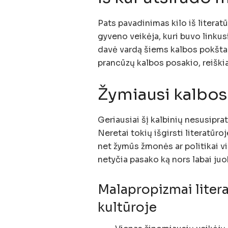
Pats pavadinimas kilo iš literat
gyveno veikėja, kuri buvo linkus
davė vardą šiems kalbos pokštam
prancūzų kalbos posakio, reiškia
Žymiausi kalbos
Geriausiai šį kalbinių nesusipr
Neretai tokių išgirsti literatūr
net žymūs žmonės ar politikai vi
netyčia pasako ką nors labai juo
Malapropizmai litera
kultūroje