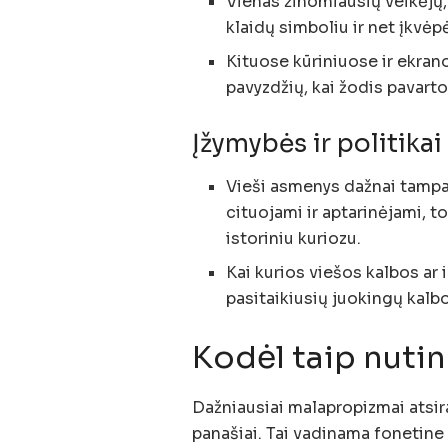
Vienas žinomiausių veikėjų,
klaidų simboliu ir net įkvėp
Kituose kūriniuose ir ekrano
pavyzdžių, kai žodis pavart
Įžymybės ir politikai 
Vieši asmenys dažnai tampa 
cituojami ir aptarinėjami, t
istoriniu kuriozu.
Kai kurios viešos kalbos ar 
pasitaikiusių juokingų kalb
Kodėl taip nuti
Dažniausiai malapropizmai atsir
panašiai. Tai vadinama fonetine k