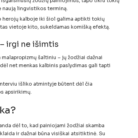
 išgarsinusių žodžių painiojimus, tapo tikru tokių
ė naują lingvistikos terminą.
 herojų kalboje iki šiol galima aptikti tokių
otas vietoje kito, sukeldamas komišką efektą.
– irgi ne išimtis
malapropizmų šaltiniu – jų žodžiai dažnai
odėl net menkas kalbinis paslydimas gali tapti
interviu išliko atmintyje būtent dėl čia
os apsirikimų.
nka?
anda dėl to, kad painiojami žodžiai skamba
laida ir dažnai būna visiškai atsitiktinė. Su