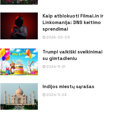
Kaip atblokuoti Filmai.in ir
Linkomanija: DNS keitimo
sprendimai
2026-02-03
Trumpi vaikiški sveikinimai
su gimtadieniu
2024-11-21
Indijos miestų sąrašas
2024-11-23