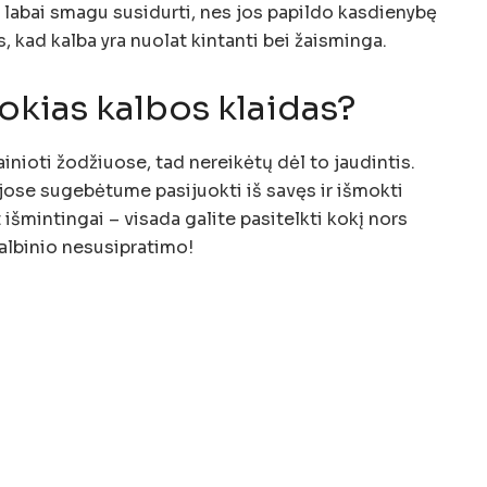
labai smagu susidurti, nes jos papildo kasdienybę
 kad kalba yra nuolat kintanti bei žaisminga.
tokias kalbos klaidas?
inioti žodžiuose, tad nereikėtų dėl to jaudintis.
ijose sugebėtume pasijuokti iš savęs ir išmokti
 išmintingai – visada galite pasitelkti kokį nors
kalbinio nesusipratimo!