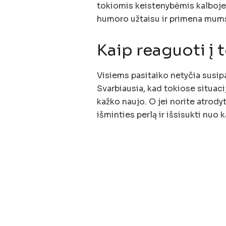
tokiomis keistenybėmis kalboje 
humoro užtaisu ir primena mums,
Kaip reaguoti į 
Visiems pasitaiko netyčia susipa
Svarbiausia, kad tokiose situac
kažko naujo. O jei norite atrodyt
išminties perlą ir išsisukti nuo 