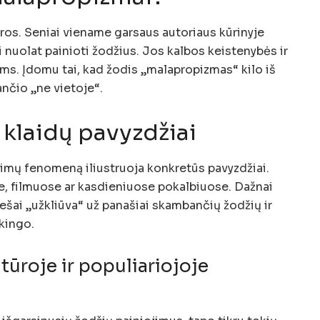
ūros. Seniai viename garsaus autoriaus kūrinyje
i nuolat painioti žodžius. Jos kalbos keistenybės ir
s. Įdomu tai, kad žodis „malapropizmas“ kilo iš
nčio „ne vietoje“.
 klaidų pavyzdžiai
atimų fenomeną iliustruoja konkretūs pavyzdžiai.
oje, filmuose ar kasdieniuose pokalbiuose. Dažnai
ešai „užkliūva“ už panašiai skambančių žodžių ir
kingo.
tūroje ir populiariojoje