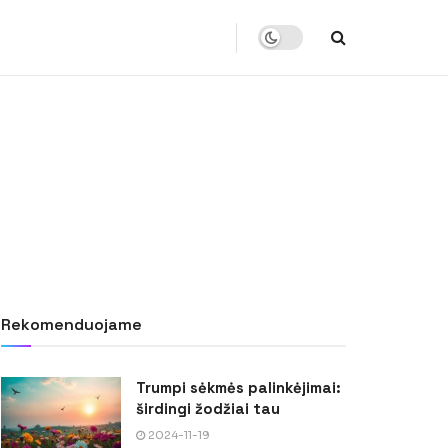
Rekomenduojame
Trumpi sėkmės palinkėjimai:
širdingi žodžiai tau
2024-11-19