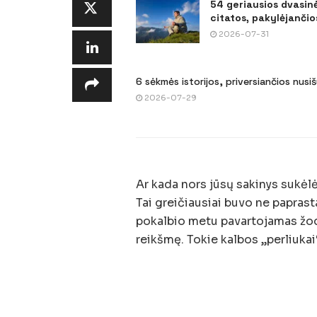
54 geriausios dvasin
citatos, pakylėjančios
2026-07-31
6 sėkmės istorijos, priversiančios nusi
2026-07-29
Ar kada nors jūsų sakinys sukėl
Tai greičiausiai buvo ne paprast
pokalbio metu pavartojamas žodis
reikšmę. Tokie kalbos „perliuka