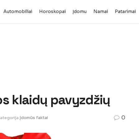
Automobiliai
Horoskopai
Įdomu
Namai
Patarimai
os klaidų pavyzdžių
0
ategorija
Įdomūs faktai