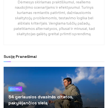
Dėmesys skiriamas praktiškumui, realiems
naudojimo scenarijams ir efektyvumui. Turinys
kuriamas remiantis patirtimi, dažniausiomis
skaitytojų problemomis, testavimo logika bei
aiškiais kriterijais. Vengiama tuščių pažadų,
pateikiamos alternatyvos, pliusai ir minusai, kad
skaitytojas galėtų greitai priimti sprendimą.
Susiję
Pranešimai
ĮDOMU
54 geriausios dvasinės citatos,
pakylėjančios sielą