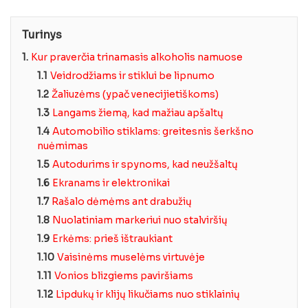
Turinys
1.
Kur praverčia trinamasis alkoholis namuose
1.1
Veidrodžiams ir stiklui be lipnumo
1.2
Žaliuzėms (ypač venecijietiškoms)
1.3
Langams žiemą, kad mažiau apšaltų
1.4
Automobilio stiklams: greitesnis šerkšno
nuėmimas
1.5
Autodurims ir spynoms, kad neužšaltų
1.6
Ekranams ir elektronikai
1.7
Rašalo dėmėms ant drabužių
1.8
Nuolatiniam markeriui nuo stalviršių
1.9
Erkėms: prieš ištraukiant
1.10
Vaisinėms muselėms virtuvėje
1.11
Vonios blizgiems paviršiams
1.12
Lipdukų ir klijų likučiams nuo stiklainių