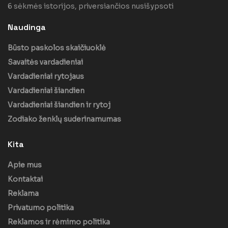
6 sėkmės istorijos, priversiančios nusišypsoti
Naudinga
Būsto paskolos skaičiuoklė
Savaitės vardadieniai
Vardadieniai rytojaus
Vardadieniai šiandien
Vardadieniai šiandien ir rytoj
Zodiako ženklų suderinamumas
Kita
Apie mus
Kontaktai
Reklama
Privatumo politika
Reklamos ir rėmimo politika