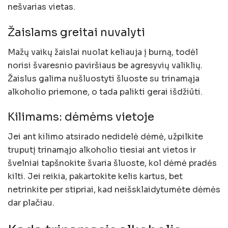
nešvarias vietas.
Žaislams greitai nuvalyti
Mažų vaikų žaislai nuolat keliauja į burną, todėl
norisi švaresnio paviršiaus be agresyvių valiklių.
Žaislus galima nušluostyti šluoste su trinamąja
alkoholio priemone, o tada palikti gerai išdžiūti.
Kilimams: dėmėms vietoje
Jei ant kilimo atsirado nedidelė dėmė, užpilkite
truputį trinamąjo alkoholio tiesiai ant vietos ir
švelniai tapšnokite švaria šluoste, kol dėmė pradės
kilti. Jei reikia, pakartokite kelis kartus, bet
netrinkite per stipriai, kad neišsklaidytumėte dėmės
dar plačiau.