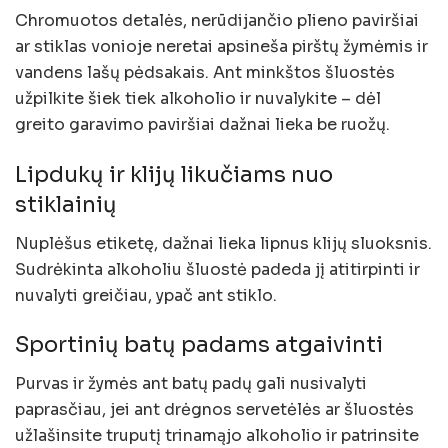
Chromuotos detalės, nerūdijančio plieno paviršiai
ar stiklas vonioje neretai apsineša pirštų žymėmis ir
vandens lašų pėdsakais. Ant minkštos šluostės
užpilkite šiek tiek alkoholio ir nuvalykite – dėl
greito garavimo paviršiai dažnai lieka be ruožų.
Lipdukų ir klijų likučiams nuo
stiklainių
Nuplėšus etiketę, dažnai lieka lipnus klijų sluoksnis.
Sudrėkinta alkoholiu šluostė padeda jį atitirpinti ir
nuvalyti greičiau, ypač ant stiklo.
Sportinių batų padams atgaivinti
Purvas ir žymės ant batų padų gali nusivalyti
paprasčiau, jei ant drėgnos servetėlės ar šluostės
užlašinsite truputį trinamąjo alkoholio ir patrinsite