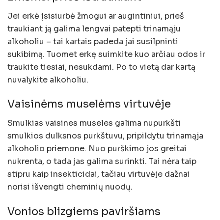
Jei erkė įsisiurbė žmogui ar augintiniui, prieš
traukiant ją galima lengvai patepti trinamąju
alkoholiu – tai kartais padeda jai susilpninti
sukibimą. Tuomet erkę suimkite kuo arčiau odos ir
traukite tiesiai, nesukdami. Po to vietą dar kartą
nuvalykite alkoholiu.
Vaisinėms muselėms virtuvėje
Smulkias vaisines museles galima nupurkšti
smulkios dulksnos purkštuvu, pripildytu trinamąja
alkoholio priemone. Nuo purškimo jos greitai
nukrenta, o tada jas galima surinkti. Tai nėra taip
stipru kaip insekticidai, tačiau virtuvėje dažnai
norisi išvengti cheminių nuodų.
Vonios blizgiems paviršiams