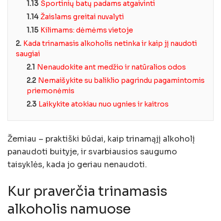
1.13
Sportinių batų padams atgaivinti
1.14
Žaislams greitai nuvalyti
1.15
Kilimams: dėmėms vietoje
2.
Kada trinamasis alkoholis netinka ir kaip jį naudoti
saugiai
2.1
Nenaudokite ant medžio ir natūralios odos
2.2
Nemaišykite su baliklio pagrindu pagamintomis
priemonėmis
2.3
Laikykite atokiau nuo ugnies ir kaitros
Žemiau – praktiški būdai, kaip trinamąjį alkoholį
panaudoti buityje, ir svarbiausios saugumo
taisyklės, kada jo geriau nenaudoti.
Kur praverčia trinamasis
alkoholis namuose