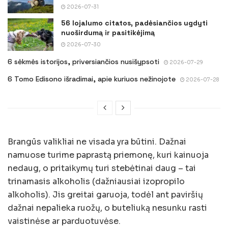
2026-07-31
56 lojalumo citatos, padėsiančios ugdyti
nuoširdumą ir pasitikėjimą
2026-07-30
6 sėkmės istorijos, priversiančios nusišypsoti
2026-07-29
6 Tomo Edisono išradimai, apie kuriuos nežinojote
2026-07-28
Brangūs valikliai ne visada yra būtini. Dažnai
namuose turime paprastą priemonę, kuri kainuoja
nedaug, o pritaikymų turi stebėtinai daug – tai
trinamasis alkoholis (dažniausiai izopropilo
alkoholis). Jis greitai garuoja, todėl ant paviršių
dažnai nepalieka ruožų, o buteliuką nesunku rasti
vaistinėse ar parduotuvėse.