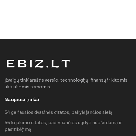
Įžvalgų tinklaraštis verslo, technologijų, finansų ir kitomis
aktualiomis temomis.
Naujausi įrašai
54 geriausios dvasinės citatos, pakylėjančios sielą
56 lojalumo citatos, padėsiančios ugdyti nuoširdumą ir
pasitikėjimą