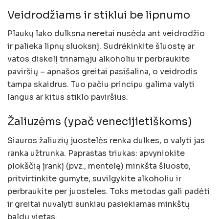
Veidrodžiams ir stiklui be lipnumo
Plaukų lako dulksna neretai nusėda ant veidrodžio
ir palieka lipnų sluoksnį. Sudrėkinkite šluostę ar
vatos diskelį trinamąju alkoholiu ir perbraukite
paviršių – apnašos greitai pasišalina, o veidrodis
tampa skaidrus. Tuo pačiu principu galima valyti
langus ar kitus stiklo paviršius.
Žaliuzėms (ypač venecijietiškoms)
Siauros žaliuzių juostelės renka dulkes, o valyti jas
ranka užtrunka. Paprastas triukas: apvyniokite
plokščią įrankį (pvz., mentelę) minkšta šluoste,
pritvirtinkite gumyte, suvilgykite alkoholiu ir
perbraukite per juosteles. Toks metodas gali padėti
ir greitai nuvalyti sunkiau pasiekiamas minkštų
baldų vietas.