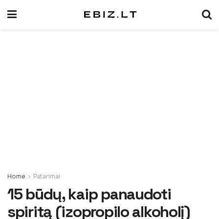
Home
Patarimai
15 būdų, kaip panaudoti
spiritą (izopropilo alkoholį)