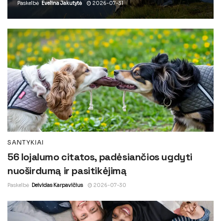
Paskelbė
Evelina Jakutytė
2026-07-31
SANTYKIAI
56 lojalumo citatos, padėsiančios ugdyti
nuoširdumą ir pasitikėjimą
Paskelbė
Deividas Karpavičius
2026-07-30