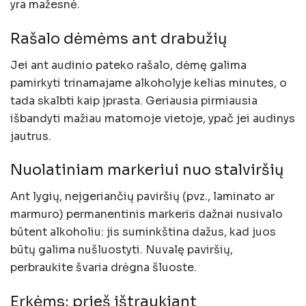
yra mažesnė.
Rašalo dėmėms ant drabužių
Jei ant audinio pateko rašalo, dėmę galima
pamirkyti trinamajame alkoholyje kelias minutes, o
tada skalbti kaip įprasta. Geriausia pirmiausia
išbandyti mažiau matomoje vietoje, ypač jei audinys
jautrus.
Nuolatiniam markeriui nuo stalviršių
Ant lygių, neįgeriančių paviršių (pvz., laminato ar
marmuro) permanentinis markeris dažnai nusivalo
būtent alkoholiu: jis suminkština dažus, kad juos
būtų galima nušluostyti. Nuvalę paviršių,
perbraukite švaria drėgna šluoste.
Erkėms: prieš ištraukiant