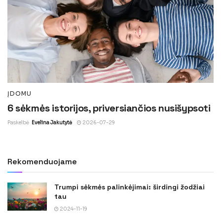
ĮDOMU
6 sėkmės istorijos, priversiančios nusišypsoti
Paskelbė
Evelina Jakutytė
2026-07-29
Rekomenduojame
Trumpi sėkmės palinkėjimai: širdingi žodžiai
tau
2024-11-19