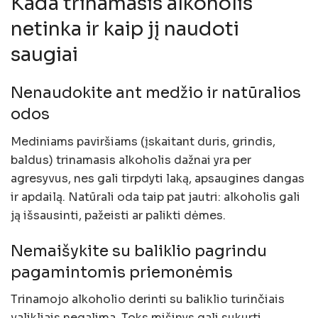
Kada trinamasis alkoholis
netinka ir kaip jį naudoti
saugiai
Nenaudokite ant medžio ir natūralios
odos
Mediniams paviršiams (įskaitant duris, grindis,
baldus) trinamasis alkoholis dažnai yra per
agresyvus, nes gali tirpdyti laką, apsaugines dangas
ir apdailą. Natūrali oda taip pat jautri: alkoholis gali
ją išsausinti, pažeisti ar palikti dėmes.
Nemaišykite su baliklio pagrindu
pagamintomis priemonėmis
Trinamojo alkoholio derinti su baliklio turinčiais
valikliais negalima. Toks mišinys gali sukurti