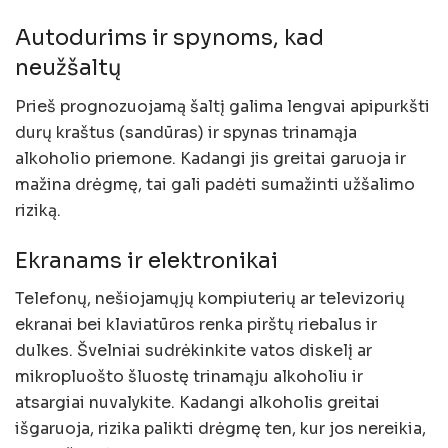
Autodurims ir spynoms, kad
neužšaltų
Prieš prognozuojamą šaltį galima lengvai apipurkšti
durų kraštus (sandūras) ir spynas trinamąja
alkoholio priemone. Kadangi jis greitai garuoja ir
mažina drėgmę, tai gali padėti sumažinti užšalimo
riziką.
Ekranams ir elektronikai
Telefonų, nešiojamųjų kompiuterių ar televizorių
ekranai bei klaviatūros renka pirštų riebalus ir
dulkes. Švelniai sudrėkinkite vatos diskelį ar
mikropluošto šluostę trinamąju alkoholiu ir
atsargiai nuvalykite. Kadangi alkoholis greitai
išgaruoja, rizika palikti drėgmę ten, kur jos nereikia,