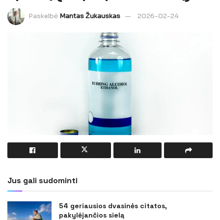
Paskelbė
Mantas Žukauskas
2026-02-24
Jus gali sudominti
54 geriausios dvasinės citatos,
pakylėjančios sielą