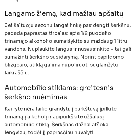
Langams žiemą, kad mažiau apšaltų
Jei šaltuoju sezonu langai linkę pasidengti šerkšnu,
padeda paprastas tirpalas: apie 1/2 puodelio
trinamąjo alkoholio sumaišykite su maždaug 1 litru
vandens. Nuplaukite langus ir nusausinkite – tai gali
sumažinti šerkšno susidarymą. Norint papildomo
blizgesio, stiklą galima nupoliruoti suglamžytu
laikraščiu.
Automobilio stiklams: greitesnis
šerkšno nuėmimas
Kai ryte nėra laiko grandyti, į purkštuvą įpilkite
trinamąjį alkoholį ir apipurkškite užšalusį
automobilio stiklą. Šerkšnas dažnai atšoka
lengviau, todėl jį paprasčiau nuvalyti.