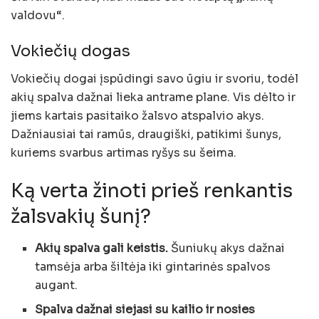
valdovu“.
Vokiečių dogas
Vokiečių dogai įspūdingi savo ūgiu ir svoriu, todėl
akių spalva dažnai lieka antrame plane. Vis dėlto ir
jiems kartais pasitaiko žalsvo atspalvio akys.
Dažniausiai tai ramūs, draugiški, patikimi šunys,
kuriems svarbus artimas ryšys su šeima.
Ką verta žinoti prieš renkantis
žalsvakių šunį?
Akių spalva gali keistis.
Šuniukų akys dažnai
tamsėja arba šiltėja iki gintarinės spalvos
augant.
Spalva dažnai siejasi su kailio ir nosies