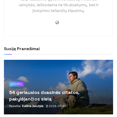
ramybės, ieškodama ne tik atsakymų, bet ir
įkvėpimo keliančių klausimų.
Susiję
Pranešimai
ĮDOMU
54 geriausios dvasinės citatos,
pakylėjančios sielą
Paskelbė
Evelina Jakutytė
2026-07-31