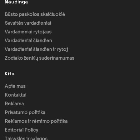
Naudinga
Būsto paskolos skaičiuoklė
Savaitės vardadieniai
Vardadieniai rytojaus
Vardadieniai šiandien
Vardadieniai šiandien ir rytoj
Zodiako ženklų suderinamumas
Kita
Apie mus
Kontaktai
Reklama
Privatumo politika
Reklamos ir rėmimo politika
Editorial Policy
Taisyklės ir sąlygos