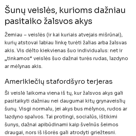
Šunų veislės, kurioms dažniau
pasitaiko žalsvos akys
Žemiau – veislės (ir kai kuriais atvejais mišrūnai),
kurių atstovai labiau linkę turėti žalias arba žalsvas
akis. Vis dėlto kiekvienas šuo individualus: net ir
„tinkamos“ veislės šuo dažnai turės rudas, lazdyno
ar mėlynas akis.
Amerikiečių stafordšyro terjeras
Ši veislė laikoma viena iš tų, kur žalsvos akys gali
pasitaikyti dažniau nei daugumai kitų grynaveislių
šunų. Visgi normalu, jei akys bus mėlynos, rudos ar
lazdyno spalvos. Tai protingi, socialūs, ištikimi
šunys, dažnai apibūdinami kaip švelnūs šeimos
draugai, nors iš išorės gali atrodyti griežtesni.