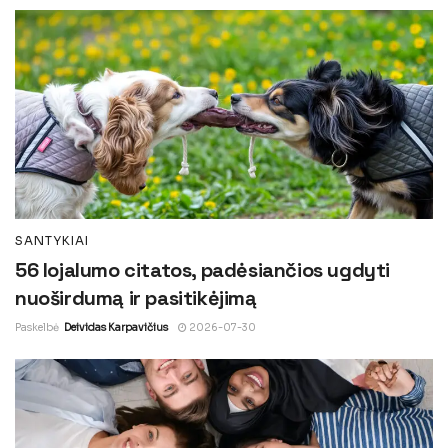
SANTYKIAI
56 lojalumo citatos, padėsiančios ugdyti
nuoširdumą ir pasitikėjimą
Paskelbė
Deividas Karpavičius
2026-07-30