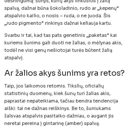
dėsningumą: šunys, kurių akys linkusios į žalią
spalvą, dažnai būna šokoladinio, rudo ar „kepenų“
atspalvio kailio, o nosis – ruda, o ne juoda. Šis
„rudo pigmento“ rinkinys dažnai keliauja kartu.
Svarbu ir tai, kad tas pats genetinis „paketas“ kai
kuriems šunims gali duoti ne žalias, o mėlynas akis,
todėl ne visi genų nešiotojai turės būtent žalią
atspalvį.
Ar žalios akys šunims yra retos?
Taip, jos laikomos retomis. Tikslių, oficialių
statistinių duomenų, kiek šunų turi žalias akis,
paprastai nepateikiama, tačiau bendra tendencija
aiški: tai ne dažnas reiškinys. Be to, šuniukams
žalsvas atspalvis pasitaiko dažniau, o augant jis
neretai pereina į gintarinę (amber) spalvą.