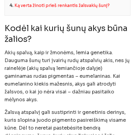
4.
Ką verta žinoti prieš renkantis žalsvakių šunį?
Kodėl kai kurių šunų akys būna
žalios?
Akių spalvą, kaip ir žmonėms, lemia genetika.
Dauguma šunų turi įvairių rudų atspalvių akis, nes jų
rainelėje (akių spalvą lemiančioje dalyje)
gaminamas rudas pigmentas – eumelaninas. Kai
eumelanino kiekis mažesnis, akys gali atrodyti
žalsvos, o kai jo nėra visai – dažniau pasitaiko
mėlynos akys.
Žalsvą atspalvį gali sustiprinti ir genetinis derinys,
kuris slopina juodo pigmento pasireiškimą visame
kūne. Dėl to neretai pastebėsite bendrą