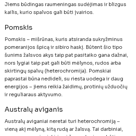
Jiems būdingas raumeningas sudėjimas ir blizgus
kailis, kurio spalvos gali būti įvairios.
Pomskis
Pomskis – mišrūnas, kuris atsiranda sukryžminus
pomeranijos špicą ir sibiro haskį. Būtent šio tipo
šunims žalsvos akys taip pat pasitaiko gana dažnai,
nors lygiai taip pat gali būti mėlynos, rudos arba
skirtingų spalvų (heterochromija). Pomskiai
paprastai būna nedideli, su riesta uodega ir daug
energijos – jiems reikia žaidimų, protinių užduočių
ir reguliaraus aktyvumo.
Australų aviganis
Australų aviganiai neretai turi heterochromiją –
vieną akį mėlyną, kitą rudą ar žalsvą. Tai darbiniai,