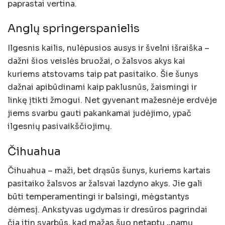
paprastai vertina.
Anglų springerspanielis
Ilgesnis kailis, nulėpusios ausys ir švelni išraiška –
dažni šios veislės bruožai, o žalsvos akys kai
kuriems atstovams taip pat pasitaiko. Šie šunys
dažnai apibūdinami kaip paklusnūs, žaismingi ir
linkę įtikti žmogui. Net gyvenant mažesnėje erdvėje
jiems svarbu gauti pakankamai judėjimo, ypač
ilgesnių pasivaikščiojimų.
Čihuahua
Čihuahua – maži, bet drąsūs šunys, kuriems kartais
pasitaiko žalsvos ar žalsvai lazdyno akys. Jie gali
būti temperamentingi ir balsingi, mėgstantys
dėmesį. Ankstyvas ugdymas ir dresūros pagrindai
čia itin svarbūs, kad mažas šuo netaptų „namų