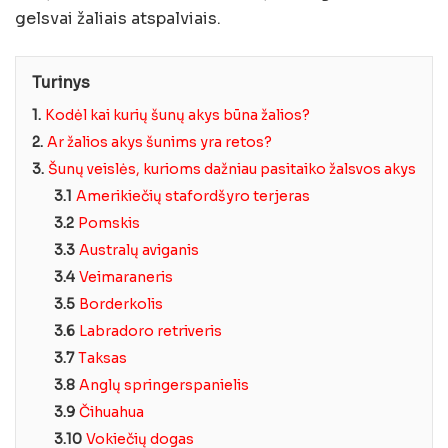
gelsvai žaliais atspalviais.
Turinys
1.
Kodėl kai kurių šunų akys būna žalios?
2.
Ar žalios akys šunims yra retos?
3.
Šunų veislės, kurioms dažniau pasitaiko žalsvos akys
3.1
Amerikiečių stafordšyro terjeras
3.2
Pomskis
3.3
Australų aviganis
3.4
Veimaraneris
3.5
Borderkolis
3.6
Labradoro retriveris
3.7
Taksas
3.8
Anglų springerspanielis
3.9
Čihuahua
3.10
Vokiečių dogas