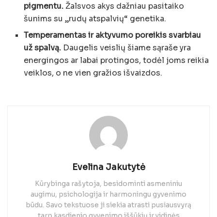
pigmentu.
Žalsvos akys dažniau pasitaiko
šunims su „rudų atspalvių“ genetika.
Temperamentas ir aktyvumo poreikis svarbiau
už spalvą.
Daugelis veislių šiame sąraše yra
energingos ar labai protingos, todėl joms reikia
veiklos, o ne vien gražios išvaizdos.
Evelina Jakutytė
Kūrybinga rašytoja, besidominti asmeniniu
augimu, psichologija ir harmoningu gyvenimo
būdu. Savo tekstuose ji siekia atrasti pusiausvyrą
tarp kasdienio gyvenimo iššūkių ir vidinės