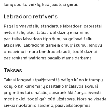
šunų sporto veiklų, kad jaustųsi gerai.
Labradoro retriveris
Pagal grynaveislių standartus labradorai paprastai
neturi žalių akių, tačiau dėl dažnų mišrinimų
pasitaiko labradoro tipo šunų su gelsvai žaliu
atspalviu. Labradorai garsėja draugiškumu, lengvu
dresavimu ir noru bendradarbiauti, todėl dažnai
pasirenkami įvairiems pagalbiniams darbams.
Taksas
Taksai lengvai atpažįstami iš pailgo kūno ir trumpų
kojų, o kai kuriems jų pasitaiko ir žalsvos akys. Iš
prigimties tai smalsūs, savarankiški šunys, išvesti
medžioklei, todėl gali būti užsispyrę. Nors ne visada
siekia nuolatinio žaidimo, pasivaikščiojimus