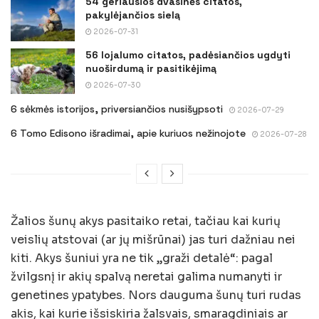
54 geriausios dvasinės citatos,
pakylėjančios sielą
2026-07-31
56 lojalumo citatos, padėsiančios ugdyti
nuoširdumą ir pasitikėjimą
2026-07-30
6 sėkmės istorijos, priversiančios nusišypsoti
2026-07-29
6 Tomo Edisono išradimai, apie kuriuos nežinojote
2026-07-28
Žalios šunų akys pasitaiko retai, tačiau kai kurių
veislių atstovai (ar jų mišrūnai) jas turi dažniau nei
kiti. Akys šuniui yra ne tik „graži detalė“: pagal
žvilgsnį ir akių spalvą neretai galima numanyti ir
genetines ypatybes. Nors dauguma šunų turi rudas
akis, kai kurie išsiskiria žalsvais, smaragdiniais ar