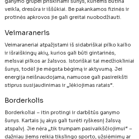
ganymo grupei priskiriami šunys, kuriems būtina
veikla, dresūra ir iššūkiai. Be pakankamos fizinės ir
protinės apkrovos jie gali greitai nuobodžiauti.
Veimaraneris
Veimaraneriai atpažįstami iš sidabriškai pilko kailio
ir išraiškingų akių, kurios gali būti gintarinės,
melsvai pilkos ar žalsvos. Istoriškai tai medžiokliniai
šunys, todėl jie mėgsta bėgimą ir aktyvumą. Jei
energija neišnaudojama, namuose gali pasireikšti
stiprus susijaudinimas ir „lėkiojimas ratais“.
Borderkolis
Borderkoliai – itin protingi ir darbštūs ganymo
šunys. Kartais jų akys gali turėti ryškesnį žalsvą
atspalvį. Jie nėra „tik trumpam pasivaikščiojimui“ –
dažniau jiems reikia tikslingo sporto, užsiėmimų ar