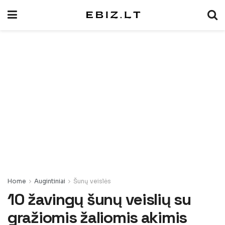
Home
Augintiniai
Šunų veislės
10 žavingų šunų veislių su
gražiomis žaliomis akimis