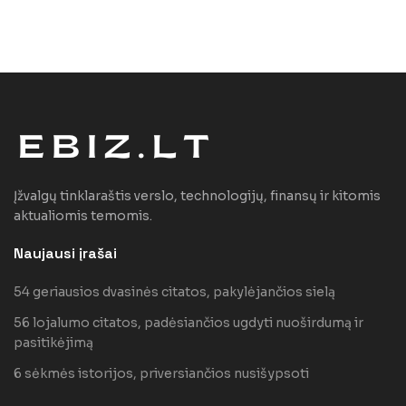
Įžvalgų tinklaraštis verslo, technologijų, finansų ir kitomis
aktualiomis temomis.
Naujausi įrašai
54 geriausios dvasinės citatos, pakylėjančios sielą
56 lojalumo citatos, padėsiančios ugdyti nuoširdumą ir
pasitikėjimą
6 sėkmės istorijos, priversiančios nusišypsoti