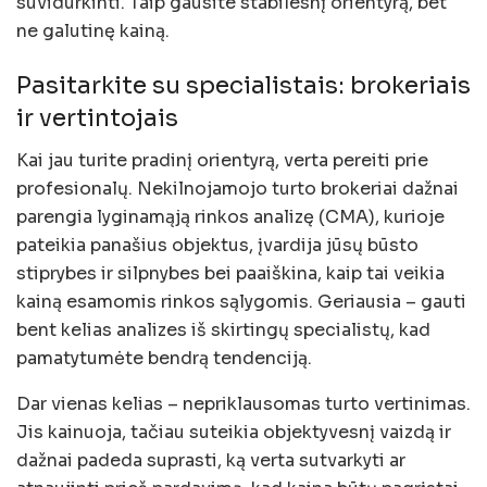
suvidurkinti. Taip gausite stabilesnį orientyrą, bet
ne galutinę kainą.
Pasitarkite su specialistais: brokeriais
ir vertintojais
Kai jau turite pradinį orientyrą, verta pereiti prie
profesionalų. Nekilnojamojo turto brokeriai dažnai
parengia lyginamąją rinkos analizę (CMA), kurioje
pateikia panašius objektus, įvardija jūsų būsto
stiprybes ir silpnybes bei paaiškina, kaip tai veikia
kainą esamomis rinkos sąlygomis. Geriausia – gauti
bent kelias analizes iš skirtingų specialistų, kad
pamatytumėte bendrą tendenciją.
Dar vienas kelias – nepriklausomas turto vertinimas.
Jis kainuoja, tačiau suteikia objektyvesnį vaizdą ir
dažnai padeda suprasti, ką verta sutvarkyti ar