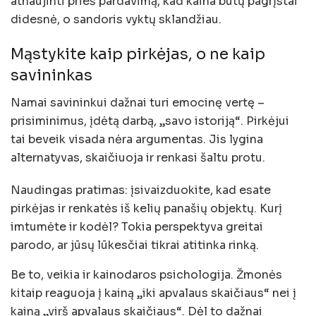
atnaujinti prieš pardavimą, kad kaina būtų pagrįstai
didesnė, o sandoris vyktų sklandžiau.
Mąstykite kaip pirkėjas, o ne kaip
savininkas
Namai savininkui dažnai turi emocinę vertę –
prisiminimus, įdėtą darbą, „savo istoriją“. Pirkėjui
tai beveik visada nėra argumentas. Jis lygina
alternatyvas, skaičiuoja ir renkasi šaltu protu.
Naudingas pratimas: įsivaizduokite, kad esate
pirkėjas ir renkatės iš kelių panašių objektų. Kurį
imtumėte ir kodėl? Tokia perspektyva greitai
parodo, ar jūsų lūkesčiai tikrai atitinka rinką.
Be to, veikia ir kainodaros psichologija. Žmonės
kitaip reaguoja į kainą „iki apvalaus skaičiaus“ nei į
kainą „virš apvalaus skaičiaus“. Dėl to dažnai