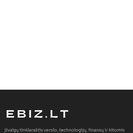
Įžvalgų tinklaraštis verslo, technologijų, finansų ir kitomis