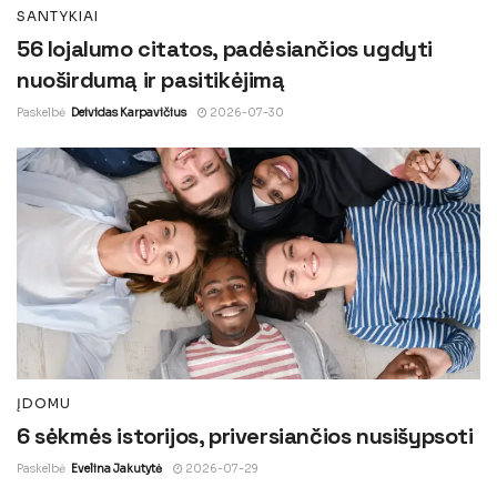
SANTYKIAI
56 lojalumo citatos, padėsiančios ugdyti
nuoširdumą ir pasitikėjimą
Paskelbė
Deividas Karpavičius
2026-07-30
ĮDOMU
6 sėkmės istorijos, priversiančios nusišypsoti
Paskelbė
Evelina Jakutytė
2026-07-29