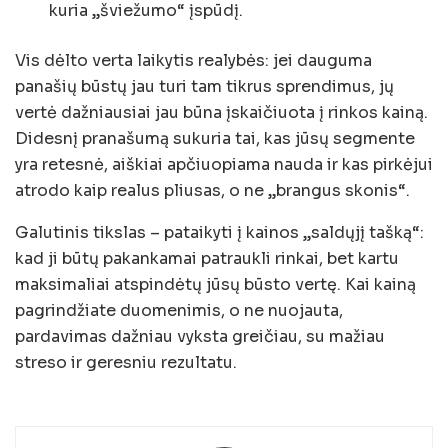
kuria „šviežumo“ įspūdį.
Vis dėlto verta laikytis realybės: jei dauguma
panašių būstų jau turi tam tikrus sprendimus, jų
vertė dažniausiai jau būna įskaičiuota į rinkos kainą.
Didesnį pranašumą sukuria tai, kas jūsų segmente
yra retesnė, aiškiai apčiuopiama nauda ir kas pirkėjui
atrodo kaip realus pliusas, o ne „brangus skonis“.
Galutinis tikslas – pataikyti į kainos „saldųjį tašką“:
kad ji būtų pakankamai patraukli rinkai, bet kartu
maksimaliai atspindėtų jūsų būsto vertę. Kai kainą
pagrindžiate duomenimis, o ne nuojauta,
pardavimas dažniau vyksta greičiau, su mažiau
streso ir geresniu rezultatu.