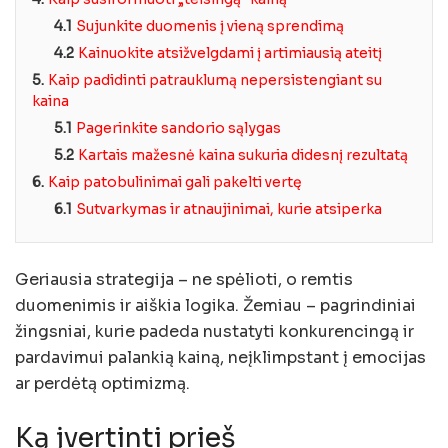
4.1
Sujunkite duomenis į vieną sprendimą
4.2
Kainuokite atsižvelgdami į artimiausią ateitį
5.
Kaip padidinti patrauklumą nepersistengiant su
kaina
5.1
Pagerinkite sandorio sąlygas
5.2
Kartais mažesnė kaina sukuria didesnį rezultatą
6.
Kaip patobulinimai gali pakelti vertę
6.1
Sutvarkymas ir atnaujinimai, kurie atsiperka
Geriausia strategija – ne spėlioti, o remtis
duomenimis ir aiškia logika. Žemiau – pagrindiniai
žingsniai, kurie padeda nustatyti konkurencingą ir
pardavimui palankią kainą, neįklimpstant į emocijas
ar perdėtą optimizmą.
Ką įvertinti prieš