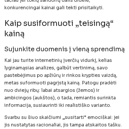
tačiau jei tokių sandorių dalis didelė,
konkurencingai kainai gali tekti prisitaikyti.
Kaip susiformuoti „teisingą“
kainą
Sujunkite duomenis į vieną sprendimą
Kai jau turite internetinių įverčių vidurkį, kelias
lyginamąsias analizes, galbūt vertinimą, savo
pastebėjimus po apžiūrų ir rinkos krypties vaizdą,
metas suformuoti pagrįstą kainą. Patogu pradėti
nuo dviejų ribų: labai atsargios (žemos) ir
ambicingos (aukštos), o tada, remiantis surinkta
informacija, susiaurinti iki realistiško varianto.
Svarbu su šiuo skaičiumi „susitarti“ emociškai: jei
jis nustatytas racionaliai, jis tampa atskaitos tašku.