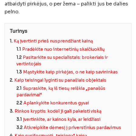
atbaidyti pirkėjus, o per žema – palikti jus be dalies
pelno.
Turinys
1.
Ką įvertinti prieš nusprendžiant kainą
1.1
Pradėkite nuo internetinių skaičiuoklių
1.2
Pasitarkite su specialistais: brokeriais ir
vertintojais
1.3
Mąstykite kaip pirkėjas, o ne kaip savininkas
2.
Kaip teisingai lyginti su panašiais objektais
2.1
Supraskite, ką iš tiesų reiškia „panašūs
pardavimai“
2.2
Aplankykite konkurentus gyvai
3.
Rinkos kryptis: kodėl ji gali pakeisti viską
3.1
Įvertinkite, ar kainos kyla, ar leidžiasi
3.2
Atkreipkite dėmesį į priverstinius pardavimus
4.
Kaip susiformuoti „teisingą“ kainą