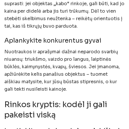
suprasti: jei objektas „kabo“ rinkoje, gali būti, kad jo
kaina per didelė arba jis turi trūkumų. Dėl to vien
stebėti skelbimus neužtenka – reikėtų orientuotis į
tai, kas iš tikrųjų buvo parduota.
Aplankykite konkurentus gyvai
Nuotraukos ir aprašymai dažnai neparodo svarbių
niuansų: triukšmo, vaizdo pro langus, laiptinės
būklės, kaimynystės, kvapų, šviesos. Jei įmanoma,
apžiūrėkite kelis panašius objektus – tuomet
aiškiau matysite, kur jūsų būstas stipresnis, o kur
gali tekti nusileisti kainoje.
Rinkos kryptis: kodėl ji gali
pakeisti viską