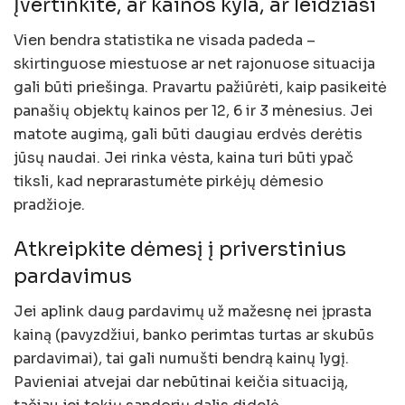
Įvertinkite, ar kainos kyla, ar leidžiasi
Vien bendra statistika ne visada padeda –
skirtinguose miestuose ar net rajonuose situacija
gali būti priešinga. Pravartu pažiūrėti, kaip pasikeitė
panašių objektų kainos per 12, 6 ir 3 mėnesius. Jei
matote augimą, gali būti daugiau erdvės derėtis
jūsų naudai. Jei rinka vėsta, kaina turi būti ypač
tiksli, kad neprarastumėte pirkėjų dėmesio
pradžioje.
Atkreipkite dėmesį į priverstinius
pardavimus
Jei aplink daug pardavimų už mažesnę nei įprasta
kainą (pavyzdžiui, banko perimtas turtas ar skubūs
pardavimai), tai gali numušti bendrą kainų lygį.
Pavieniai atvejai dar nebūtinai keičia situaciją,