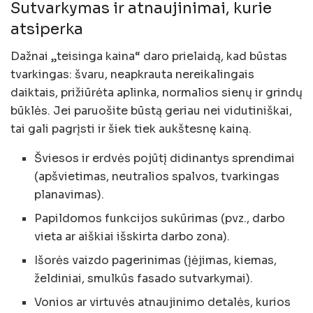
Sutvarkymas ir atnaujinimai, kurie
atsiperka
Dažnai „teisinga kaina“ daro prielaidą, kad būstas
tvarkingas: švaru, neapkrauta nereikalingais
daiktais, prižiūrėta aplinka, normalios sienų ir grindų
būklės. Jei paruošite būstą geriau nei vidutiniškai,
tai gali pagrįsti ir šiek tiek aukštesnę kainą.
Šviesos ir erdvės pojūtį didinantys sprendimai
(apšvietimas, neutralios spalvos, tvarkingas
planavimas).
Papildomos funkcijos sukūrimas (pvz., darbo
vieta ar aiškiai išskirta darbo zona).
Išorės vaizdo pagerinimas (įėjimas, kiemas,
želdiniai, smulkūs fasado sutvarkymai).
Vonios ar virtuvės atnaujinimo detalės, kurios