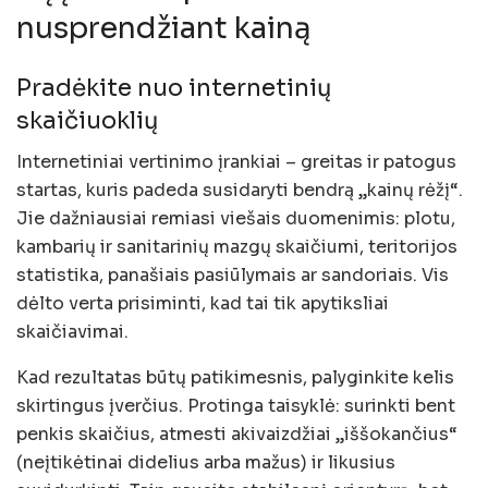
nusprendžiant kainą
Pradėkite nuo internetinių
skaičiuoklių
Internetiniai vertinimo įrankiai – greitas ir patogus
startas, kuris padeda susidaryti bendrą „kainų rėžį“.
Jie dažniausiai remiasi viešais duomenimis: plotu,
kambarių ir sanitarinių mazgų skaičiumi, teritorijos
statistika, panašiais pasiūlymais ar sandoriais. Vis
dėlto verta prisiminti, kad tai tik apytiksliai
skaičiavimai.
Kad rezultatas būtų patikimesnis, palyginkite kelis
skirtingus įverčius. Protinga taisyklė: surinkti bent
penkis skaičius, atmesti akivaizdžiai „iššokančius“
(neįtikėtinai didelius arba mažus) ir likusius