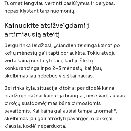
Tuomet lengviau vertinti pasiūlymus ir derybas,
nepasiklystant tarp nuomonių.
Kainuokite atsižvelgdami į
artimiausią ateitį
Jeigu rinka leidžiasi, „šiandien teisinga kaina“ po
kelių mėnesių gali tapti per aukšta. Tokiu atveju
verta kainą nustatyti taip, kad ji išliktų
konkurencinga ir po 2–3 mėnesių, kai jūsų
skelbimas jau nebebus visiškai naujas.
Jei rinka kyla, situacija kitokia: per didelė kaina
pradžioje dažnai kainuoja brangiai, nes svarbiausias
pirkėjų susidomėjimas būna pirmosiomis
savaitėmis. Kai kaina galiausiai tampa „normali“,
skelbimas jau gali atrodyti pavargęs, o pirkėjai
klausia, kodėl neparduota.