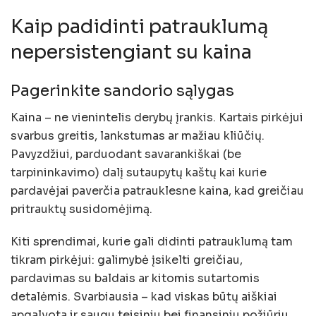
Kaip padidinti patrauklumą
nepersistengiant su kaina
Pagerinkite sandorio sąlygas
Kaina – ne vienintelis derybų įrankis. Kartais pirkėjui
svarbus greitis, lankstumas ar mažiau kliūčių.
Pavyzdžiui, parduodant savarankiškai (be
tarpininkavimo) dalį sutaupytų kaštų kai kurie
pardavėjai paverčia patrauklesne kaina, kad greičiau
pritrauktų susidomėjimą.
Kiti sprendimai, kurie gali didinti patrauklumą tam
tikram pirkėjui: galimybė įsikelti greičiau,
pardavimas su baldais ar kitomis sutartomis
detalėmis. Svarbiausia – kad viskas būtų aiškiai
apgalvota ir saugu teisiniu bei finansiniu požiūriu.