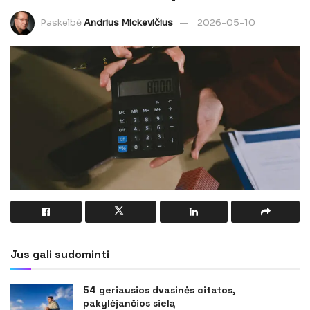
Paskelbė
Andrius Mickevičius
2026-05-10
Jus gali sudominti
54 geriausios dvasinės citatos,
pakylėjančios sielą