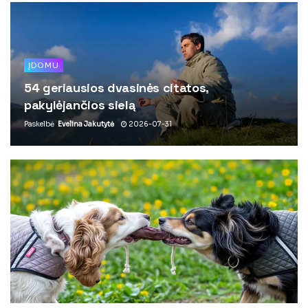
ĮDOMU
54 geriausios dvasinės citatos,
pakylėjančios sielą
Paskelbė
Evelina Jakutytė
2026-07-31