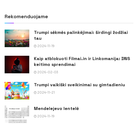
Rekomenduojame
Trumpi sėkmės palinkėjimai: širdingi žodžiai
tau
2024-11-19
Kaip atblokuoti Filmai.in ir Linkomanija: DNS
keitimo sprendimai
2026-02-03
Trumpi vaikiški sveikinimai su gimtadieniu
2024-11-21
Mendelejevo lentelė
2024-11-19