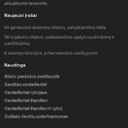
aktualiomis temomis.
Naujausi įrašai
54 geriausios dvasinės citatos, pakylėjančios sielą
56 lojalumo citatos, padėsiančios ugdyti nuoširdumą ir
pasitikėjimą
6 sėkmės istorijos, priversiančios nusišypsoti
Naudinga
Būsto paskolos skaičiuoklė
Savaitės vardadieniai
Vardadieniai rytojaus
Vardadieniai šiandien
Vardadieniai šiandien ir rytoj
Zodiako ženklų suderinamumas