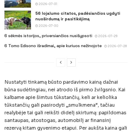
2026-07-31
56 lojalumo citatos, padėsiančios ugdyti
nuoširdumą ir pasitikėjimą
2026-07-30
6 sėkmės istorijos, priversiančios nusišypsoti
2026-07-29
6 Tomo Edisono išradimai, apie kuriuos nežinojote
2026-07-28
Nustatyti tinkamą būsto pardavimo kainą dažnai
būna sudėtingiau, nei atrodo iš pirmo žvilgsnio. Kai
kalbame apie šimtus tūkstančių, keli ar keliolika
tūkstančių gali pasirodyti „smulkmena“, tačiau
realybėje tai gali reikšti didelį skirtumą: papildomas
santaupas, atostogas, automobilį ar finansinį
rezervą kitam gyvenimo etapui. Per aukšta kaina gali