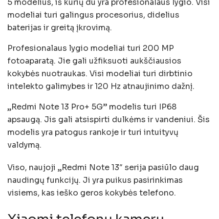
5 modelius, iš kurių du yra profesionalaus lygio. Visi
modeliai turi galingus procesorius, didelius
baterijas ir greitą įkrovimą.
Profesionalaus lygio modeliai turi 200 MP
fotoaparatą. Jie gali užfiksuoti aukščiausios
kokybės nuotraukas. Visi modeliai turi dirbtinio
intelekto galimybes ir 120 Hz atnaujinimo dažnį.
„Redmi Note 13 Pro+ 5G” modelis turi IP68
apsaugą. Jis gali atsispirti dulkėms ir vandeniui. Šis
modelis yra patogus rankoje ir turi intuityvų
valdymą.
Viso, naujoji „Redmi Note 13″ serija pasiūlo daug
naudingų funkcijų. Ji yra puikus pasirinkimas
visiems, kas ieško geros kokybės telefono.