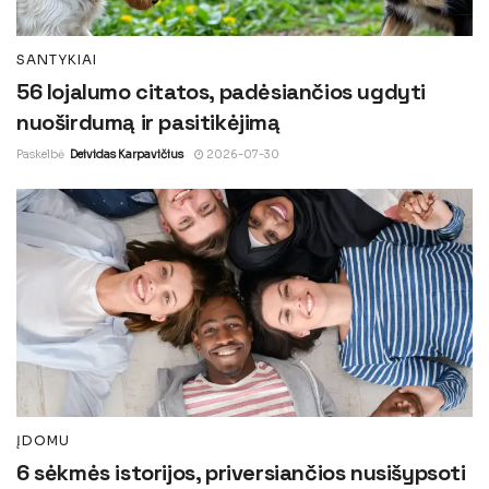
SANTYKIAI
56 lojalumo citatos, padėsiančios ugdyti
nuoširdumą ir pasitikėjimą
Paskelbė
Deividas Karpavičius
2026-07-30
ĮDOMU
6 sėkmės istorijos, priversiančios nusišypsoti