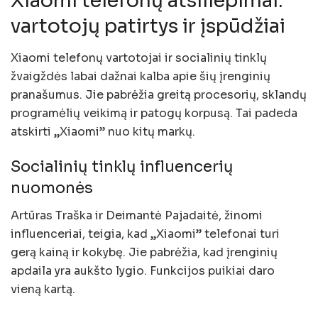
Xiaomi telefonų atsiliepimai:
vartotojų patirtys ir įspūdžiai
Xiaomi telefonų vartotojai ir socialinių tinklų
žvaigždės labai dažnai kalba apie šių įrenginių
pranašumus. Jie pabrėžia greitą procesorių, sklandų
programėlių veikimą ir patogų korpusą. Tai padeda
atskirti „Xiaomi” nuo kitų markų.
Socialinių tinklų influencerių
nuomonės
Artūras Traška ir Deimantė Pajadaitė, žinomi
influenceriai, teigia, kad „Xiaomi” telefonai turi
gerą kainą ir kokybę. Jie pabrėžia, kad įrenginių
apdaila yra aukšto lygio. Funkcijos puikiai daro
vieną kartą.