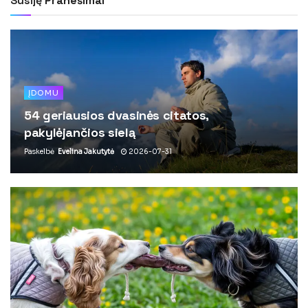
Susiję
Pranešimai
ĮDOMU
54 geriausios dvasinės citatos,
pakylėjančios sielą
Paskelbė
Evelina Jakutytė
2026-07-31