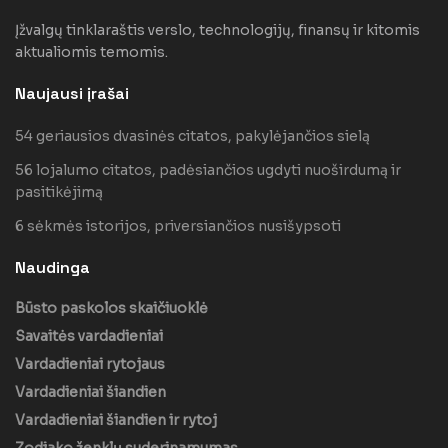
Įžvalgų tinklaraštis verslo, technologijų, finansų ir kitomis
aktualiomis temomis.
Naujausi įrašai
54 geriausios dvasinės citatos, pakylėjančios sielą
56 lojalumo citatos, padėsiančios ugdyti nuoširdumą ir
pasitikėjimą
6 sėkmės istorijos, priversiančios nusišypsoti
Naudinga
Būsto paskolos skaičiuoklė
Savaitės vardadieniai
Vardadieniai rytojaus
Vardadieniai šiandien
Vardadieniai šiandien ir rytoj