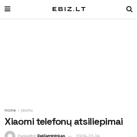
Home
Įdomu
Xiaomi telefonų atsiliepimai
Paskelbė
Reklamininkas
2024-12-14