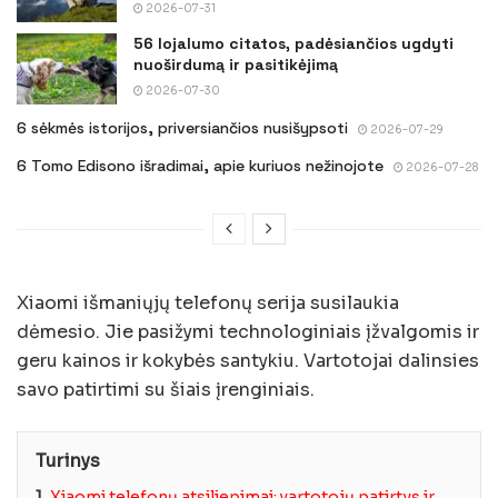
2026-07-31
56 lojalumo citatos, padėsiančios ugdyti
nuoširdumą ir pasitikėjimą
2026-07-30
6 sėkmės istorijos, priversiančios nusišypsoti
2026-07-29
6 Tomo Edisono išradimai, apie kuriuos nežinojote
2026-07-28
Xiaomi išmaniųjų telefonų serija susilaukia
dėmesio. Jie pasižymi technologiniais įžvalgomis ir
geru kainos ir kokybės santykiu. Vartotojai dalinsies
savo patirtimi su šiais įrenginiais.
Turinys
1.
Xiaomi telefonų atsiliepimai: vartotojų patirtys ir