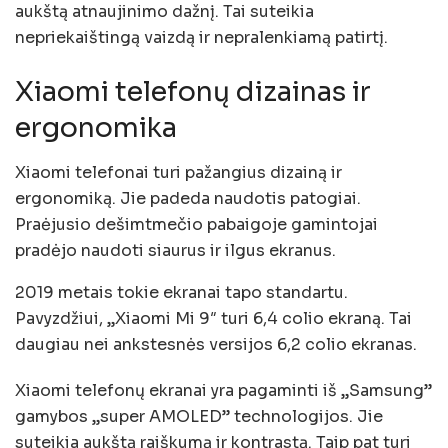
aukštą atnaujinimo dažnį. Tai suteikia
nepriekaištingą vaizdą ir nepralenkiamą patirtį.
Xiaomi telefonų dizainas ir
ergonomika
Xiaomi telefonai turi pažangius dizainą ir
ergonomiką. Jie padeda naudotis patogiai.
Praėjusio dešimtmečio pabaigoje gamintojai
pradėjo naudoti siaurus ir ilgus ekranus.
2019 metais tokie ekranai tapo standartu.
Pavyzdžiui, „Xiaomi Mi 9″ turi 6,4 colio ekraną. Tai
daugiau nei ankstesnės versijos 6,2 colio ekranas.
Xiaomi telefonų ekranai yra pagaminti iš „Samsung”
gamybos „super AMOLED” technologijos. Jie
suteikia aukštą raiškumą ir kontrastą. Taip pat turi