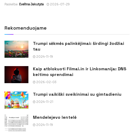
Paskelbė
Evelina Jakutytė
2026-07-29
Rekomenduojame
Trumpi sėkmės palinkėjimai: širdingi žodžiai
tau
2024-11-19
Kaip atblokuoti Filmai.in ir Linkomanija: DNS
keitimo sprendimai
2026-02-03
Trumpi vaikiški sveikinimai su gimtadieniu
2024-11-21
Mendelejevo lentelė
2024-11-19