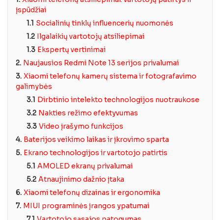
įspūdžiai
1.1
Socialinių tinklų influencerių nuomonės
1.2
Ilgalaikių vartotojų atsiliepimai
1.3
Ekspertų vertinimai
2.
Naujausios Redmi Note 13 serijos privalumai
3.
Xiaomi telefonų kamerų sistema ir fotografavimo
galimybės
3.1
Dirbtinio intelekto technologijos nuotraukose
3.2
Nakties režimo efektyvumas
3.3
Video įrašymo funkcijos
4.
Baterijos veikimo laikas ir įkrovimo sparta
5.
Ekrano technologijos ir vartotojo patirtis
5.1
AMOLED ekranų privalumai
5.2
Atnaujinimo dažnio įtaka
6.
Xiaomi telefonų dizainas ir ergonomika
7.
MIUI programinės įrangos ypatumai
7.1
Vartotojo sąsajos patogumas