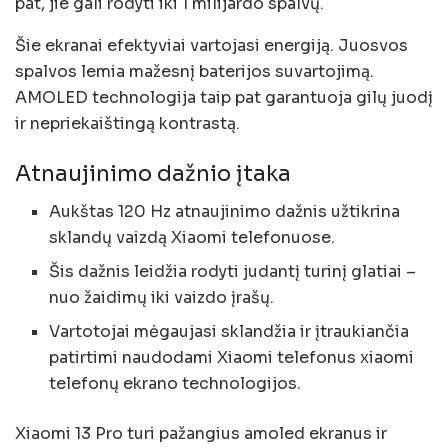
pat, jie gali rodyti iki 1 milijardo spalvų.
Šie ekranai efektyviai vartojasi energiją. Juosvos
spalvos lemia mažesnį baterijos suvartojimą.
AMOLED technologija taip pat garantuoja gilų juodį
ir nepriekaištingą kontrastą.
Atnaujinimo dažnio įtaka
Aukštas 120 Hz atnaujinimo dažnis užtikrina
sklandų vaizdą Xiaomi telefonuose.
Šis dažnis leidžia rodyti judantį turinį glatiai –
nuo žaidimų iki vaizdo įrašų.
Vartotojai mėgaujasi sklandžia ir įtraukiančia
patirtimi naudodami Xiaomi telefonus
xiaomi
telefonų ekrano technologijos
.
Xiaomi 13 Pro turi pažangius
amoled ekranus
ir