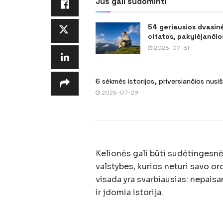
Jus gali sudominti
54 geriausios dvasin
citatos, pakylėjančios
2026-07-31
6 sėkmės istorijos, priversiančios nusi
2026-07-29
Kelionės gali būti sudėtingesnės
valstybes, kurios neturi savo or
visada yra svarbiausias: nepaisa
ir įdomia istorija.