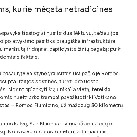
ms, kurie mėgsta netradicines
nepavyks tiesiogiai nusileidus lėktuvu, tačiau jos
o po atvykimo pasitiks draugiška infrastruktūra.
ų maršrutą ir drąsiai papildysite žinių bagažą: puiki
domiais faktais.
a pasaulyje valstybė yra įsitaisiusi pačioje Romos
apsupta Italijos sostinės, turėti oro uosto
s. Norint aplankyti šią unikalią vietą, tereikia
čiomis nueiti arba trumpai pavažiuoti iki Vatikano
ostas – Romos Fiumicino, už maždaug 30 kilometrų
Italijos kalvų, San Marinas – viena iš seniausių ir
ų. Nors savo oro uosto neturi, artimiausias