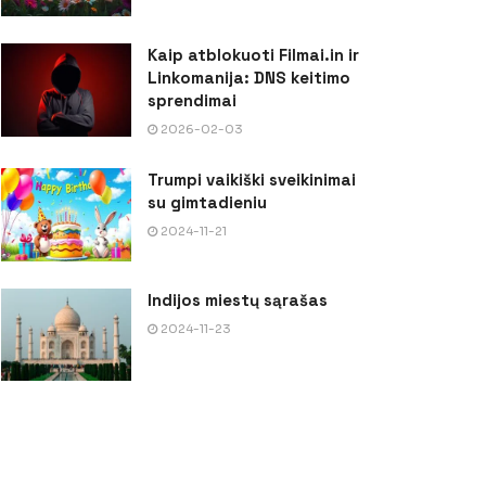
Kaip atblokuoti Filmai.in ir
Linkomanija: DNS keitimo
sprendimai
2026-02-03
Trumpi vaikiški sveikinimai
su gimtadieniu
2024-11-21
Indijos miestų sąrašas
2024-11-23