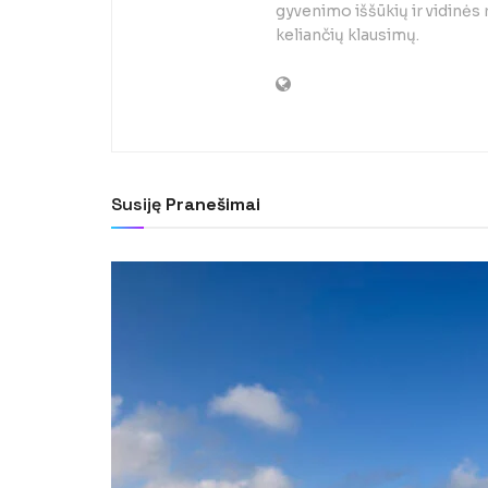
gyvenimo iššūkių ir vidinės
keliančių klausimų.
Susiję
Pranešimai