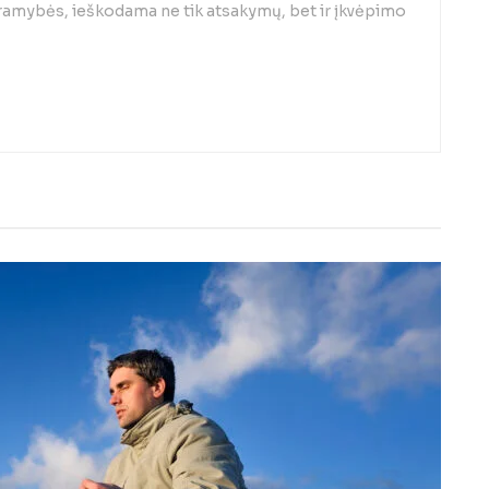
 ramybės, ieškodama ne tik atsakymų, bet ir įkvėpimo