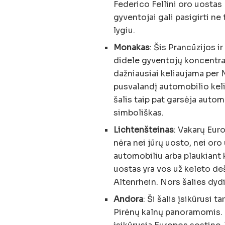
Federico Fellini oro uostas I
gyventojai gali pasigirti ne
lygiu.
Monakas
: Šis Prancūzijos 
didele gyventojų koncentrac
dažniausiai keliaujama per 
pusvalandį automobilio kel
šalis taip pat garsėja auto
simboliškas.
Lichtenšteinas
: Vakarų Euro
nėra nei jūrų uosto, nei oro 
automobiliu arba plaukiant 
uostas yra vos už keleto de
Altenrhein. Nors šalies dydi
Andora
: Ši šalis įsikūrusi 
Pirėnų kalnų panoramomis. 