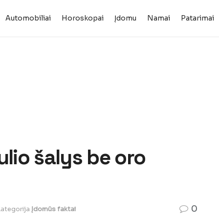
Automobiliai
Horoskopai
Įdomu
Namai
Patarimai
ulio šalys be oro
0
ategorija
Įdomūs faktai