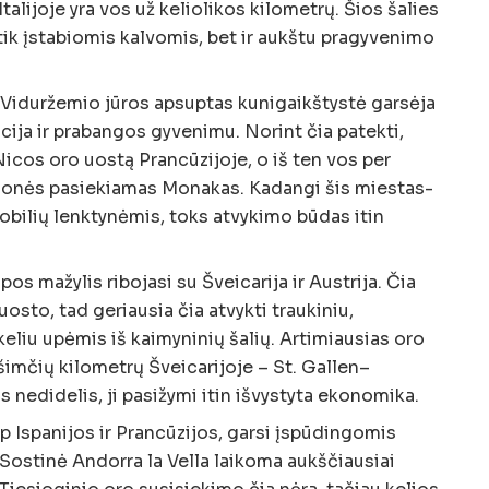
talijoje yra vos už keliolikos kilometrų. Šios šalies
 tik įstabiomis kalvomis, bet ir aukštu pragyvenimo
ir Viduržemio jūros apsuptas kunigaikštystė garsėja
ija ir prabangos gyvenimu. Norint čia patekti,
Nicos oro uostą Prancūzijoje, o iš ten vos per
ionės pasiekiamas Monakas. Kadangi šis miestas-
mobilių lenktynėmis, toks atvykimo būdas itin
pos mažylis ribojasi su Šveicarija ir Austrija. Čia
uosto, tad geriausia čia atvykti traukiniu,
keliu upėmis iš kaimyninių šalių. Artimiausias oro
šimčių kilometrų Šveicarijoje – St. Gallen–
s nedidelis, ji pasižymi itin išvystyta ekonomika.
tarp Ispanijos ir Prancūzijos, garsi įspūdingomis
Sostinė Andorra la Vella laikoma aukščiausiai