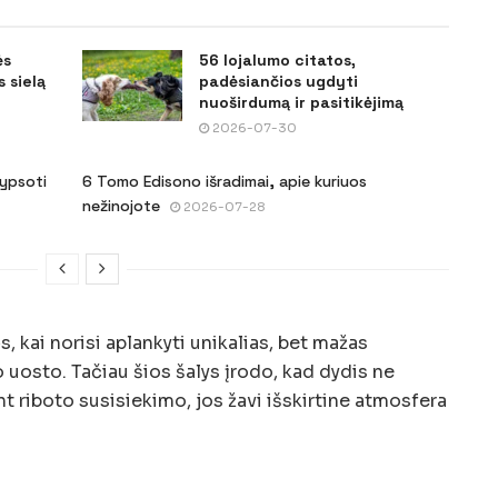
ės
56 lojalumo citatos,
 sielą
padėsiančios ugdyti
nuoširdumą ir pasitikėjimą
2026-07-30
šypsoti
6 Tomo Edisono išradimai, apie kuriuos
nežinojote
2026-07-28
, kai norisi aplankyti unikalias, bet mažas
o uosto. Tačiau šios šalys įrodo, kad dydis ne
nt riboto susisiekimo, jos žavi išskirtine atmosfera