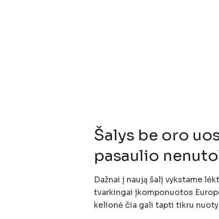
Šalys be oro uos
pasaulio nenuto
Dažnai į naują šalį vykstame lėkt
tvarkingai įkomponuotos Europos
kelionė čia gali tapti tikru nuoty