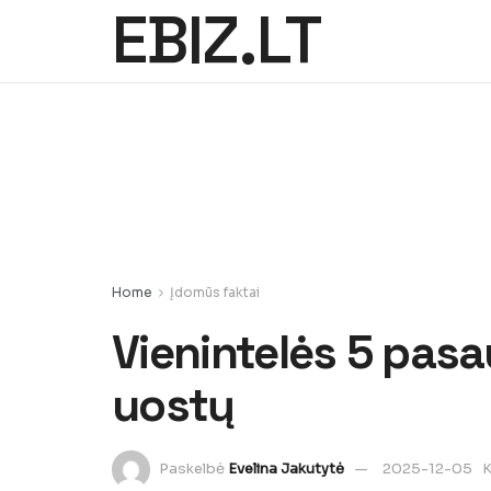
EBIZ.LT
Home
Įdomūs faktai
Vienintelės 5 pasa
uostų
Paskelbė
Evelina Jakutytė
2025-12-05
K