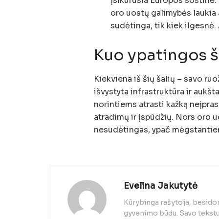
įsikūrusia Europos sostine. 
oro uostų galimybės laukia 
sudėtinga, tik kiek ilgesnė
Kuo ypatingos š
Kiekviena iš šių šalių – savo ruo
išvystyta infrastruktūra ir aukš
norintiems atrasti kažką neįpra
atradimų ir įspūdžių. Nors oro uo
nesudėtingas, ypač mėgstantiem
Evelina Jakutytė
Kūrybinga rašytoja, besido
gyvenimo būdu. Savo tekstuo