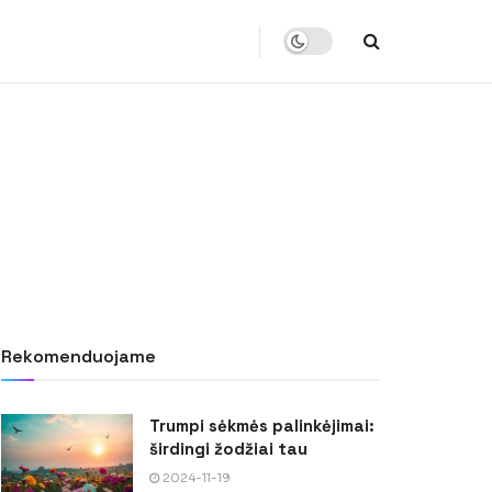
Rekomenduojame
Trumpi sėkmės palinkėjimai:
širdingi žodžiai tau
2024-11-19