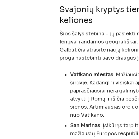
Svajonių kryptys tie
keliones
Šios šalys stebina – jų pasiekti 
lengvai randamos geografiškai, 
Galbūt čia atrasite naują kelioni
proga nustebinti savo draugus į
Vatikano miestas
: Mažiausi
širdyje. Kadangi ji visiškai 
paprasčiausiai nėra galimybė
atvykti į Romą ir iš čia pės
sienos. Artimiausias oro u
nuo Vatikano.
San Marinas
: Įsikūręs tarp 
mažiausių Europos respublik