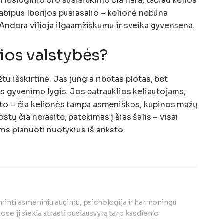
Tiesioginio oro susisiekimo čia nėra, tačiau kelios
abipus Iberijos pusiasalio – kelionė nebūna
. Andora vilioja ilgaamžiškumu ir sveika gyvensena.
ios valstybės?
žtu išskirtinė. Jas jungia ribotas plotas, bet
tas gyvenimo lygis. Jos patrauklios keliautojams,
sto – čia kelionės tampa asmeniškos, kupinos mažų
stų čia nerasite, patekimas į šias šalis – visai
s planuoti nuotykius iš anksto.
minti asmeniniu augimu, psichologija ir harmoningu
se ji siekia atrasti pusiausvyrą tarp kasdienio