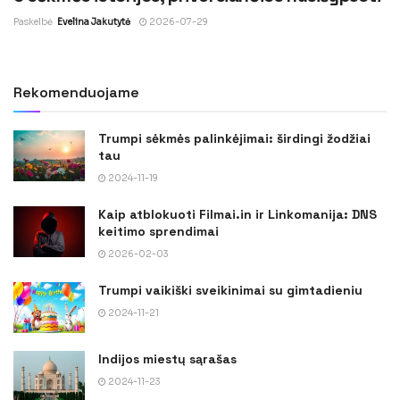
Paskelbė
Evelina Jakutytė
2026-07-29
Rekomenduojame
Trumpi sėkmės palinkėjimai: širdingi žodžiai
tau
2024-11-19
Kaip atblokuoti Filmai.in ir Linkomanija: DNS
keitimo sprendimai
2026-02-03
Trumpi vaikiški sveikinimai su gimtadieniu
2024-11-21
Indijos miestų sąrašas
2024-11-23