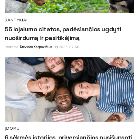
SANTYKIAI
56 lojalumo citatos, padėsiančios ugdyti
nuoširdumą ir pasitikėjimą
Paskelbė
Deividas Karpavičius
2026-07-30
ĮDOMU
6 sėkmės istorijos, priversiančios nusišypsoti