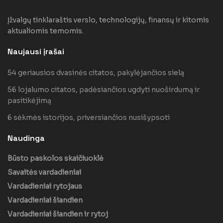
Įžvalgų tinklaraštis verslo, technologijų, finansų ir kitomis
aktualiomis temomis.
Naujausi įrašai
54 geriausios dvasinės citatos, pakylėjančios sielą
56 lojalumo citatos, padėsiančios ugdyti nuoširdumą ir
pasitikėjimą
6 sėkmės istorijos, priversiančios nusišypsoti
Naudinga
Būsto paskolos skaičiuoklė
Savaitės vardadieniai
Vardadieniai rytojaus
Vardadieniai šiandien
Vardadieniai šiandien ir rytoj