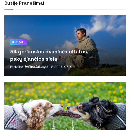
Susiję
Pranešimai
ĮDOMU
54 geriausios dvasinės citatos,
pakylėjančios sielą
Paskelbė
Evelina Jakutytė
2026-07-31