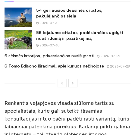
54 geriausios dvasinės citatos,
pakylėjančios sielą
2026-07-31
56 lojalumo citatos, padėsiančios ugdyti
nuoširdumą ir pasitikėjimą
2026-07-30
6 sėkmės istorijos, priversiančios nusišypsoti
2026-07-29
6 Tomo Edisono išradimai, apie kuriuos nežinojote
2026-07-28
Renkantis vejapjoves visada siūlome tartis su
specialistais, kurie gali suteikti išsamias
konsultacijas ir tuo pačiu padėti rasti variantą, kuris
labiausiai patenkina poreikius. Kadangi pirkti galima
ir internetu – tai atveria platesnes įrangos