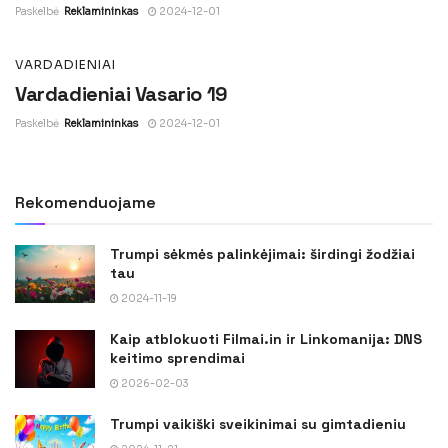
Paskelbė
Reklamininkas
2024-12-01
VARDADIENIAI
Vardadieniai Vasario 19
Paskelbė
Reklamininkas
2024-12-01
Rekomenduojame
Trumpi sėkmės palinkėjimai: širdingi žodžiai
tau
2024-11-19
Kaip atblokuoti Filmai.in ir Linkomanija: DNS
keitimo sprendimai
2026-02-03
Trumpi vaikiški sveikinimai su gimtadieniu