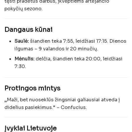
tęsti pradėtus darbus, įkvėptiems artėjančio
pokyčių sezono.
Dangaus kūnai
Saulė:
šiandien teka 7:55, leidžiasi 17:15. Dienos
ilgumas – 9 valandos ir 20 minučių.
Mėnulis:
delčia, šiandien teka 20:00, leidžiasi
7:30.
Protingos mintys
„Maži, bet nuoseklūs žingsniai galiausiai atveda į
didelius pasiekimus.“ – Confucius.
Įvykiai Lietuvoje