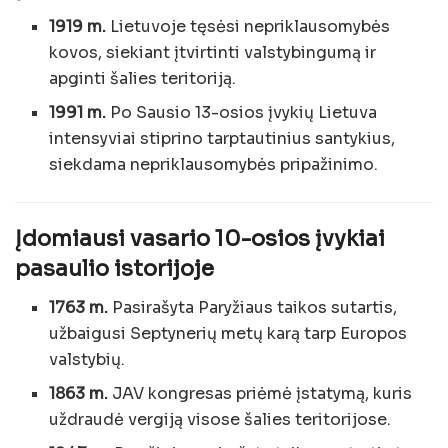
1919 m.
Lietuvoje tęsėsi nepriklausomybės
kovos, siekiant įtvirtinti valstybingumą ir
apginti šalies teritoriją.
1991 m.
Po Sausio 13-osios įvykių Lietuva
intensyviai stiprino tarptautinius santykius,
siekdama nepriklausomybės pripažinimo.
Įdomiausi vasario 10-osios įvykiai
pasaulio istorijoje
1763 m.
Pasirašyta Paryžiaus taikos sutartis,
užbaigusi Septynerių metų karą tarp Europos
valstybių.
1863 m.
JAV kongresas priėmė įstatymą, kuris
uždraudė vergiją visose šalies teritorijose.