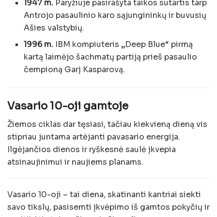
1947 m.
Paryžiuje pasirašyta taikos sutartis tarp
Antrojo pasaulinio karo sąjungininkų ir buvusių
Ašies valstybių.
1996 m.
IBM kompiuteris „Deep Blue“ pirmą
kartą laimėjo šachmatų partiją prieš pasaulio
čempioną Garį Kasparovą.
Vasario 10-oji gamtoje
Žiemos ciklas dar tęsiasi, tačiau kiekvieną dieną vis
stipriau juntama artėjanti pavasario energija.
Ilgėjančios dienos ir ryškesnė saulė įkvepia
atsinaujinimui ir naujiems planams.
Vasario 10-oji – tai diena, skatinanti kantriai siekti
savo tikslų, pasisemti įkvėpimo iš gamtos pokyčių ir