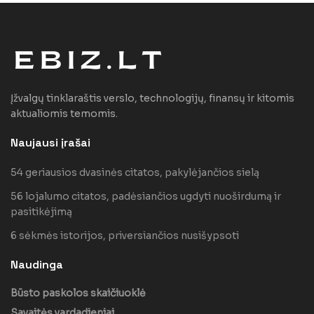
Įžvalgų tinklaraštis verslo, technologijų, finansų ir kitomis
aktualiomis temomis.
Naujausi įrašai
54 geriausios dvasinės citatos, pakylėjančios sielą
56 lojalumo citatos, padėsiančios ugdyti nuoširdumą ir
pasitikėjimą
6 sėkmės istorijos, priversiančios nusišypsoti
Naudinga
Būsto paskolos skaičiuoklė
Savaitės vardadieniai