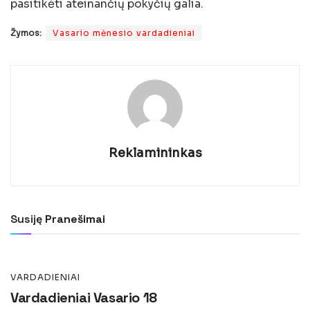
pasitikėti ateinančių pokyčių galia.
Žymos:
Vasario mėnesio vardadieniai
Reklamininkas
VARDADIENIAI
Vardadieniai Vasario 17
Susiję
Pranešimai
Paskelbė
Reklamininkas
2024-12-01
VARDADIENIAI
Vardadieniai Vasario 18