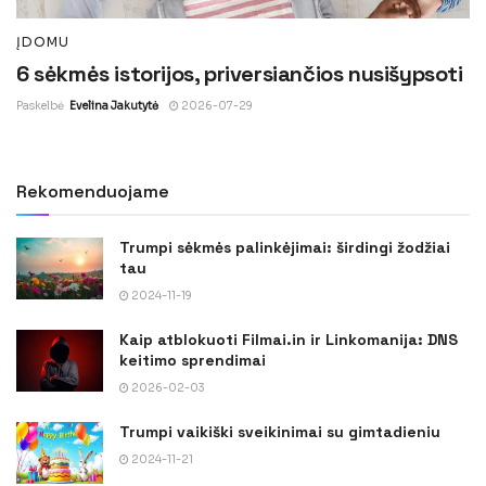
ĮDOMU
6 sėkmės istorijos, priversiančios nusišypsoti
Paskelbė
Evelina Jakutytė
2026-07-29
Rekomenduojame
Trumpi sėkmės palinkėjimai: širdingi žodžiai
tau
2024-11-19
Kaip atblokuoti Filmai.in ir Linkomanija: DNS
keitimo sprendimai
2026-02-03
Trumpi vaikiški sveikinimai su gimtadieniu
2024-11-21