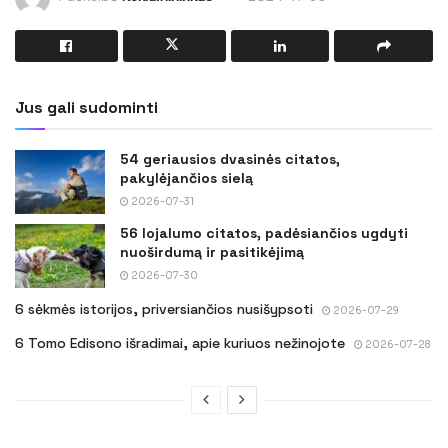
Jus gali sudominti
54 geriausios dvasinės citatos,
pakylėjančios sielą
2026-07-31
56 lojalumo citatos, padėsiančios ugdyti
nuoširdumą ir pasitikėjimą
2026-07-30
6 sėkmės istorijos, priversiančios nusišypsoti
2026-07-29
6 Tomo Edisono išradimai, apie kuriuos nežinojote
2026-07-28