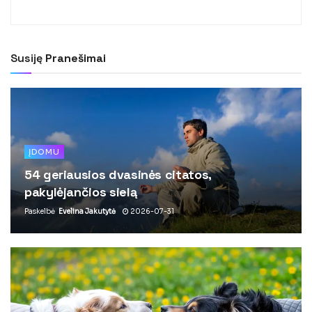
Susiję
Pranešimai
ĮDOMU
54 geriausios dvasinės citatos,
pakylėjančios sielą
Paskelbė
Evelina Jakutytė
2026-07-31