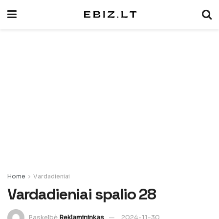
Home
Vardadieniai
Vardadieniai spalio 28
Paskelbė
Reklamininkas
2024-11-30