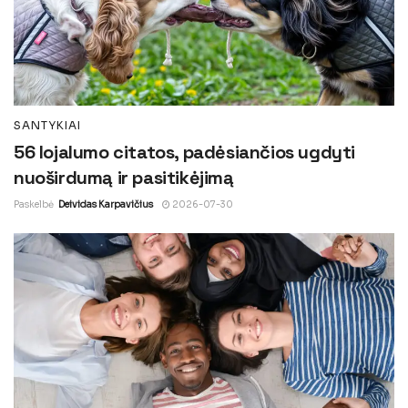
SANTYKIAI
56 lojalumo citatos, padėsiančios ugdyti
nuoširdumą ir pasitikėjimą
Paskelbė
Deividas Karpavičius
2026-07-30