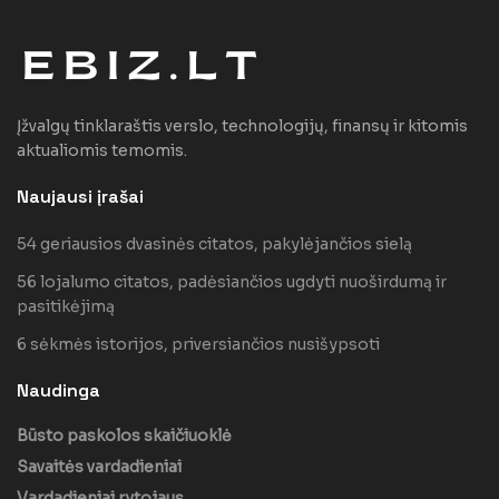
Įžvalgų tinklaraštis verslo, technologijų, finansų ir kitomis
aktualiomis temomis.
Naujausi įrašai
54 geriausios dvasinės citatos, pakylėjančios sielą
56 lojalumo citatos, padėsiančios ugdyti nuoširdumą ir
pasitikėjimą
6 sėkmės istorijos, priversiančios nusišypsoti
Naudinga
Būsto paskolos skaičiuoklė
Savaitės vardadieniai
Vardadieniai rytojaus