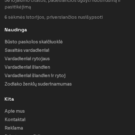
56 lojalumo citatos, padėsiančios ugdyti nuoširdumą ir
pasitikėjimą
6 sėkmės istorijos, priversiančios nusišypsoti
Naudinga
Būsto paskolos skaičiuoklė
Savaitės vardadieniai
Vardadieniai rytojaus
Vardadieniai šiandien
Vardadieniai šiandien ir rytoj
Zodiako ženklų suderinamumas
Kita
Apie mus
Kontaktai
Reklama