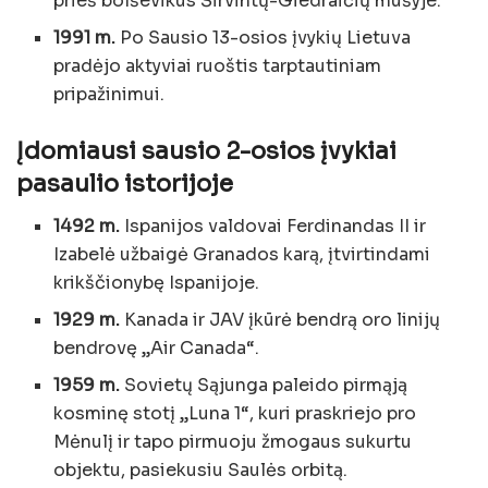
prieš bolševikus Širvintų-Giedraičių mūšyje.
1991 m.
Po Sausio 13-osios įvykių Lietuva
pradėjo aktyviai ruoštis tarptautiniam
pripažinimui.
Įdomiausi sausio 2-osios įvykiai
pasaulio istorijoje
1492 m.
Ispanijos valdovai Ferdinandas II ir
Izabelė užbaigė Granados karą, įtvirtindami
krikščionybę Ispanijoje.
1929 m.
Kanada ir JAV įkūrė bendrą oro linijų
bendrovę „Air Canada“.
1959 m.
Sovietų Sąjunga paleido pirmąją
kosminę stotį „Luna 1“, kuri praskriejo pro
Mėnulį ir tapo pirmuoju žmogaus sukurtu
objektu, pasiekusiu Saulės orbitą.