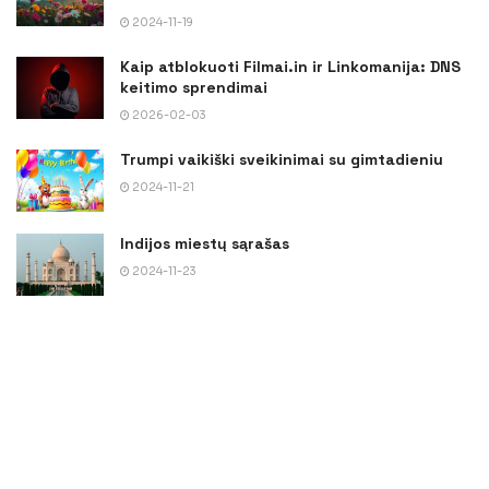
2024-11-19
Kaip atblokuoti Filmai.in ir Linkomanija: DNS
keitimo sprendimai
2026-02-03
Trumpi vaikiški sveikinimai su gimtadieniu
2024-11-21
Indijos miestų sąrašas
2024-11-23