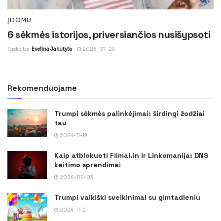
ĮDOMU
6 sėkmės istorijos, priversiančios nusišypsoti
Paskelbė
Evelina Jakutytė
2026-07-29
Rekomenduojame
Trumpi sėkmės palinkėjimai: širdingi žodžiai
tau
2024-11-19
Kaip atblokuoti Filmai.in ir Linkomanija: DNS
keitimo sprendimai
2026-02-03
Trumpi vaikiški sveikinimai su gimtadieniu
2024-11-21