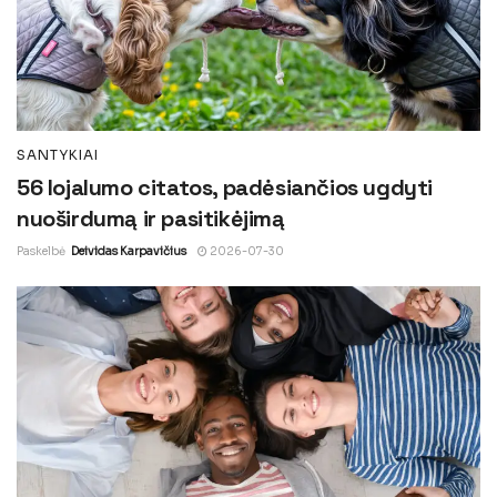
SANTYKIAI
56 lojalumo citatos, padėsiančios ugdyti
nuoširdumą ir pasitikėjimą
Paskelbė
Deividas Karpavičius
2026-07-30