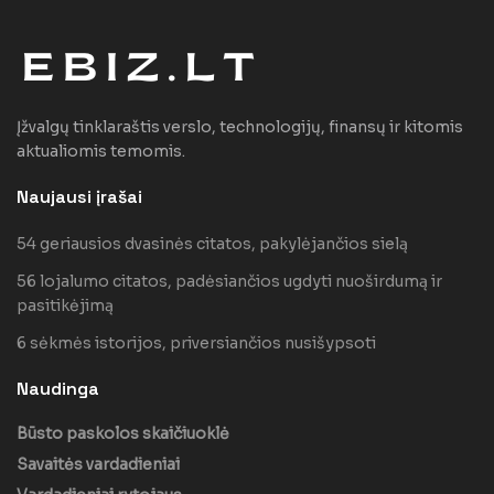
Įžvalgų tinklaraštis verslo, technologijų, finansų ir kitomis
aktualiomis temomis.
Naujausi įrašai
54 geriausios dvasinės citatos, pakylėjančios sielą
56 lojalumo citatos, padėsiančios ugdyti nuoširdumą ir
pasitikėjimą
6 sėkmės istorijos, priversiančios nusišypsoti
Naudinga
Būsto paskolos skaičiuoklė
Savaitės vardadieniai