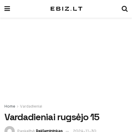
Home
Vardadieniai
Vardadieniai rugsėjo 15
Paskelbė
Reklamininkas
2024-11-30