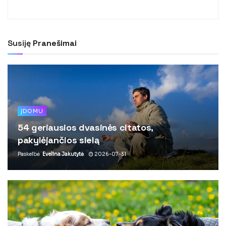
Susiję
Pranešimai
ĮDOMU
54 geriausios dvasinės citatos,
pakylėjančios sielą
Paskelbė
Evelina Jakutytė
2026-07-31