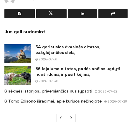
Jus gali sudominti
54 geriausios dvasinės citatos,
pakylėjančios sielą
2026-07-31
56 lojalumo citatos, padėsiančios ugdyti
nuoširdumą ir pasitikėjimą
2026-07-30
6 sėkmės istorijos, priversiančios nusišypsoti
2026-07-29
6 Tomo Edisono išradimai, apie kuriuos nežinojote
2026-07-28