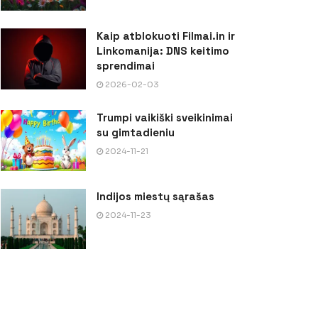
Kaip atblokuoti Filmai.in ir
Linkomanija: DNS keitimo
sprendimai
2026-02-03
Trumpi vaikiški sveikinimai
su gimtadieniu
2024-11-21
Indijos miestų sąrašas
2024-11-23