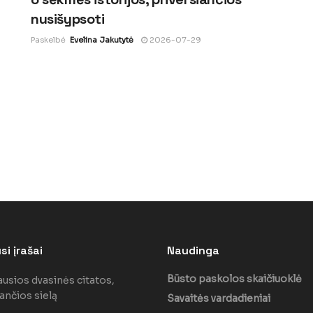
nusišypsoti
Paskelbė
Evelina Jakutytė
2026-07-29
i įrašai
Naudinga
Būsto paskolos skaičiuoklė
ausios dvasinės citatos,
ančios sielą
Savaitės vardadieniai