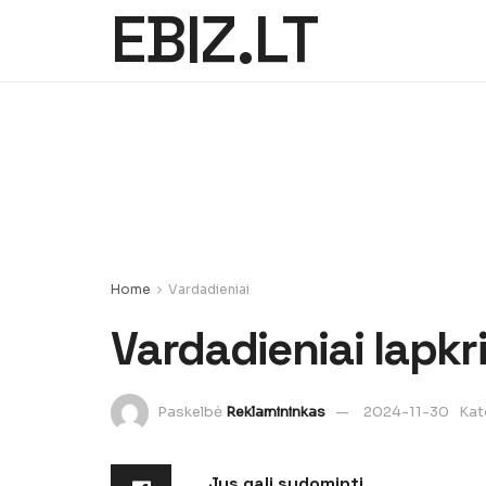
EBIZ.LT
Home
Vardadieniai
Vardadieniai lapkri
Paskelbė
Reklamininkas
2024-11-30
Kat
Jus gali sudominti