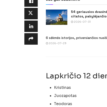
54 geriausios dvasin
citatos, pakylėjančios
2026-07-31
6 sėkmės istorijos, priversiančios nusi
2026-07-29
Lapkričio 12 die
Kristinas
Juozapotas
Teodoras