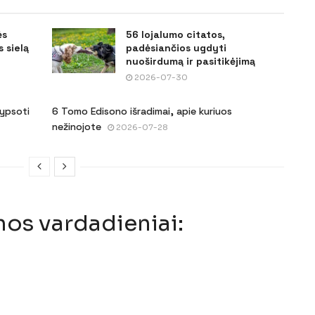
ės
56 lojalumo citatos,
 sielą
padėsiančios ugdyti
nuoširdumą ir pasitikėjimą
2026-07-30
šypsoti
6 Tomo Edisono išradimai, apie kuriuos
nežinojote
2026-07-28
nos vardadieniai: