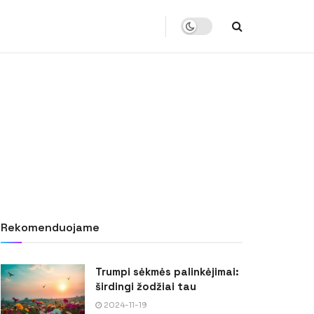
Rekomenduojame
Trumpi sėkmės palinkėjimai:
širdingi žodžiai tau
2024-11-19