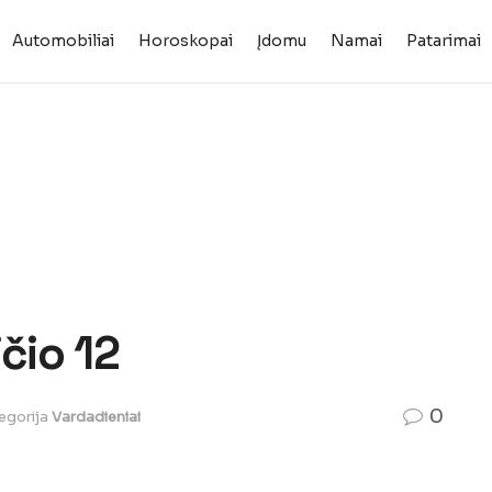
Automobiliai
Horoskopai
Įdomu
Namai
Patarimai
čio 12
0
egorija
Vardadieniai