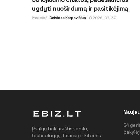
ugdyti nuoširdumą ir pasitikėjimą
Paskelbė
Deividas Karpavičius
2026-07-30
Naujaus
54 geri
Įžvalgų tinklaraštis verslo,
pakylėj
technologijų, finansų ir kitomis