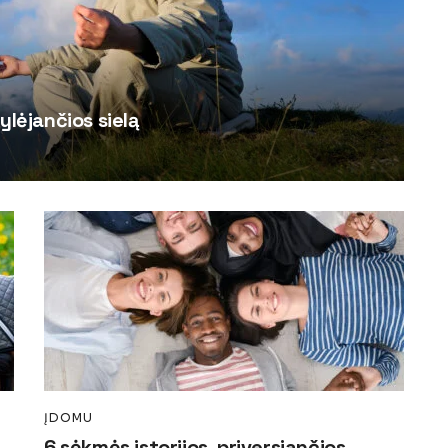
ylėjančios sielą
ĮDOMU
6 sėkmės istorijos, priversiančios