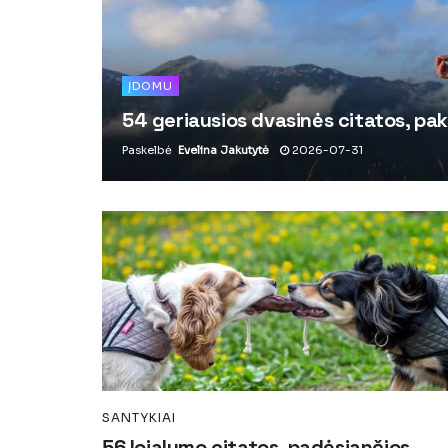
ĮDOMU
54 geriausios dvasinės citatos, pak
Paskelbė
Evelina Jakutytė
2026-07-31
SANTYKIAI
56 lojalumo citatos, padėsiančios