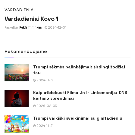
VARDADIENIAI
Vardadieniai Kovo 1
Paskelbė
Reklamininkas
2024-12-01
Rekomenduojame
Trumpi sėkmės palinkėjimai: širdingi žodžiai
tau
2024-11-19
Kaip atblokuoti Filmai.in ir Linkomanija: DNS
keitimo sprendimai
2026-02-03
Trumpi vaikiški sveikinimai su gimtadieniu
2024-11-21