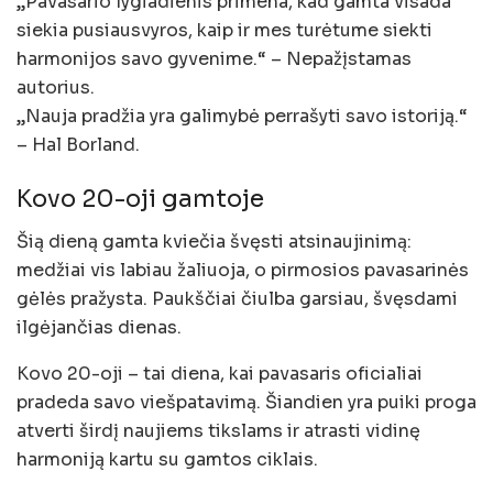
„Pavasario lygiadienis primena, kad gamta visada
siekia pusiausvyros, kaip ir mes turėtume siekti
harmonijos savo gyvenime.“ – Nepažįstamas
autorius.
„Nauja pradžia yra galimybė perrašyti savo istoriją.“
– Hal Borland.
Kovo 20-oji gamtoje
Šią dieną gamta kviečia švęsti atsinaujinimą:
medžiai vis labiau žaliuoja, o pirmosios pavasarinės
gėlės pražysta. Paukščiai čiulba garsiau, švęsdami
ilgėjančias dienas.
Kovo 20-oji – tai diena, kai pavasaris oficialiai
pradeda savo viešpatavimą. Šiandien yra puiki proga
atverti širdį naujiems tikslams ir atrasti vidinę
harmoniją kartu su gamtos ciklais.