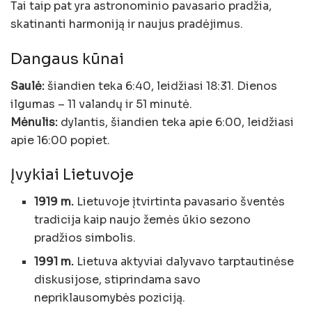
Tai taip pat yra astronominio pavasario pradžia,
skatinanti harmoniją ir naujus pradėjimus.
Dangaus kūnai
Saulė:
šiandien teka 6:40, leidžiasi 18:31. Dienos
ilgumas – 11 valandų ir 51 minutė.
Mėnulis:
dylantis, šiandien teka apie 6:00, leidžiasi
apie 16:00 popiet.
Įvykiai Lietuvoje
1919 m.
Lietuvoje įtvirtinta pavasario šventės
tradicija kaip naujo žemės ūkio sezono
pradžios simbolis.
1991 m.
Lietuva aktyviai dalyvavo tarptautinėse
diskusijose, stiprindama savo
nepriklausomybės poziciją.