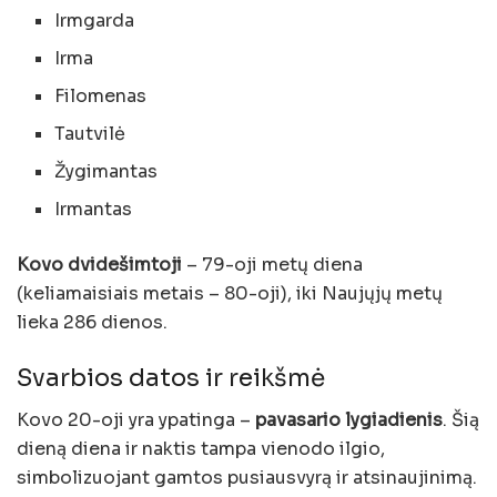
Irmgarda
Irma
Filomenas
Tautvilė
Žygimantas
Irmantas
Kovo dvidešimtoji
– 79-oji metų diena
(keliamaisiais metais – 80-oji), iki Naujųjų metų
lieka 286 dienos.
Svarbios datos ir reikšmė
Kovo 20-oji yra ypatinga –
pavasario lygiadienis
. Šią
dieną diena ir naktis tampa vienodo ilgio,
simbolizuojant gamtos pusiausvyrą ir atsinaujinimą.