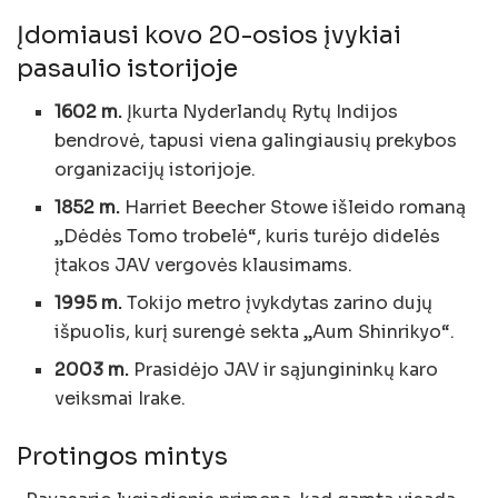
Įdomiausi kovo 20-osios įvykiai
pasaulio istorijoje
1602 m.
Įkurta Nyderlandų Rytų Indijos
bendrovė, tapusi viena galingiausių prekybos
organizacijų istorijoje.
1852 m.
Harriet Beecher Stowe išleido romaną
„Dėdės Tomo trobelė“, kuris turėjo didelės
įtakos JAV vergovės klausimams.
1995 m.
Tokijo metro įvykdytas zarino dujų
išpuolis, kurį surengė sekta „Aum Shinrikyo“.
2003 m.
Prasidėjo JAV ir sąjungininkų karo
veiksmai Irake.
Protingos mintys