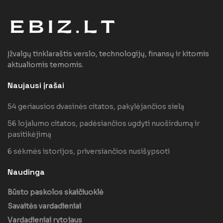
Įžvalgų tinklaraštis verslo, technologijų, finansų ir kitomis
aktualiomis temomis.
Naujausi įrašai
54 geriausios dvasinės citatos, pakylėjančios sielą
56 lojalumo citatos, padėsiančios ugdyti nuoširdumą ir
pasitikėjimą
6 sėkmės istorijos, priversiančios nusišypsoti
Naudinga
Būsto paskolos skaičiuoklė
Savaitės vardadieniai
Vardadieniai rytojaus