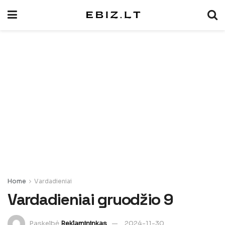
Home
Vardadieniai
Vardadieniai gruodžio 9
Paskelbė
Reklamininkas
2024-11-30