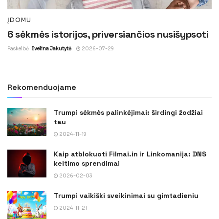
ĮDOMU
6 sėkmės istorijos, priversiančios nusišypsoti
Paskelbė
Evelina Jakutytė
2026-07-29
Rekomenduojame
Trumpi sėkmės palinkėjimai: širdingi žodžiai
tau
2024-11-19
Kaip atblokuoti Filmai.in ir Linkomanija: DNS
keitimo sprendimai
2026-02-03
Trumpi vaikiški sveikinimai su gimtadieniu
2024-11-21