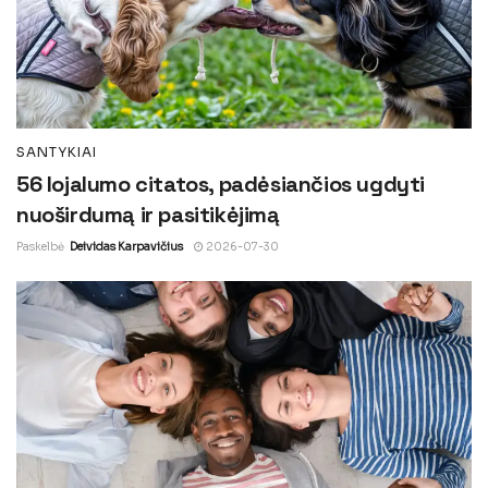
SANTYKIAI
56 lojalumo citatos, padėsiančios ugdyti
nuoširdumą ir pasitikėjimą
Paskelbė
Deividas Karpavičius
2026-07-30