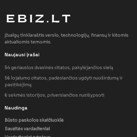
Įžvalgų tinklaraštis verslo, technologijų, finansų ir kitomis
aktualiomis temomis.
Naujausi įrašai
54 geriausios dvasinės citatos, pakylėjančios sielą
56 lojalumo citatos, padėsiančios ugdyti nuoširdumą ir
pasitikėjimą
6 sėkmės istorijos, priversiančios nusišypsoti
Naudinga
Būsto paskolos skaičiuoklė
Savaitės vardadieniai