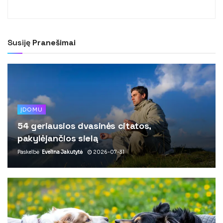
Susiję
Pranešimai
ĮDOMU
54 geriausios dvasinės citatos,
pakylėjančios sielą
Paskelbė
Evelina Jakutytė
2026-07-31