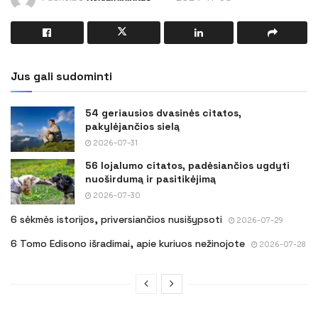
Jus gali sudominti
54 geriausios dvasinės citatos,
pakylėjančios sielą
2026-07-31
56 lojalumo citatos, padėsiančios ugdyti
nuoširdumą ir pasitikėjimą
2026-07-30
6 sėkmės istorijos, priversiančios nusišypsoti
2026-07-29
6 Tomo Edisono išradimai, apie kuriuos nežinojote
2026-07-28