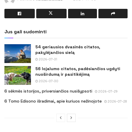
Jus gali sudominti
54 geriausios dvasinės citatos,
pakylėjančios sielą
2026-07-31
56 lojalumo citatos, padėsiančios ugdyti
nuoširdumą ir pasitikėjimą
2026-07-30
6 sėkmės istorijos, priversiančios nusišypsoti
2026-07-29
6 Tomo Edisono išradimai, apie kuriuos nežinojote
2026-07-28