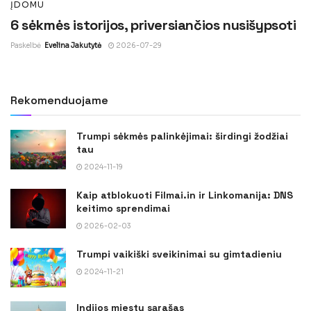
ĮDOMU
6 sėkmės istorijos, priversiančios nusišypsoti
Paskelbė
Evelina Jakutytė
2026-07-29
Rekomenduojame
Trumpi sėkmės palinkėjimai: širdingi žodžiai
tau
2024-11-19
Kaip atblokuoti Filmai.in ir Linkomanija: DNS
keitimo sprendimai
2026-02-03
Trumpi vaikiški sveikinimai su gimtadieniu
2024-11-21
Indijos miestų sąrašas