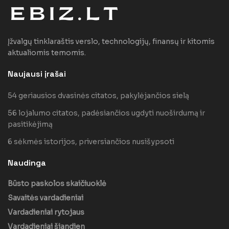
Įžvalgų tinklaraštis verslo, technologijų, finansų ir kitomis
aktualiomis temomis.
Naujausi įrašai
54 geriausios dvasinės citatos, pakylėjančios sielą
56 lojalumo citatos, padėsiančios ugdyti nuoširdumą ir
pasitikėjimą
6 sėkmės istorijos, priversiančios nusišypsoti
Naudinga
Būsto paskolos skaičiuoklė
Savaitės vardadieniai
Vardadieniai rytojaus
Vardadieniai šiandien