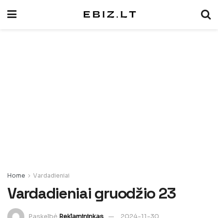
Home
Vardadieniai
Vardadieniai gruodžio 23
Paskelbė
Reklamininkas
2024-11-30