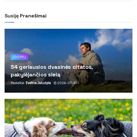
Susiję
Pranešimai
ĮDOMU
54 geriausios dvasinės citatos,
pakylėjančios sielą
Paskelbė
Evelina Jakutytė
2026-07-31