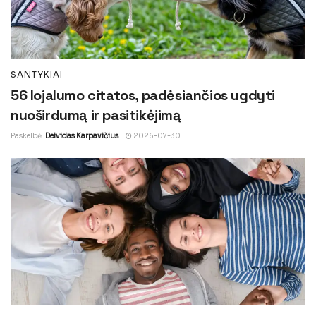
SANTYKIAI
56 lojalumo citatos, padėsiančios ugdyti
nuoširdumą ir pasitikėjimą
Paskelbė
Deividas Karpavičius
2026-07-30