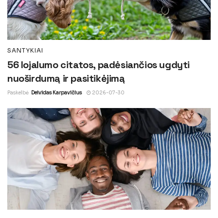
SANTYKIAI
56 lojalumo citatos, padėsiančios ugdyti
nuoširdumą ir pasitikėjimą
Paskelbė
Deividas Karpavičius
2026-07-30