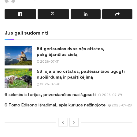
Jus gali sudominti
54 geriausios dvasinės citatos,
pakylėjančios sielą
2026-07-31
56 lojalumo citatos, padėsiančios ugdyti
nuoširdumą ir pasitikėjimą
2026-07-30
6 sėkmės istorijos, priversiančios nusišypsoti
2026-07-29
6 Tomo Edisono išradimai, apie kuriuos nežinojote
2026-07-28