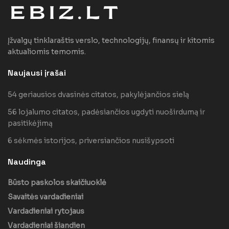
Įžvalgų tinklaraštis verslo, technologijų, finansų ir kitomis
aktualiomis temomis.
Naujausi įrašai
54 geriausios dvasinės citatos, pakylėjančios sielą
56 lojalumo citatos, padėsiančios ugdyti nuoširdumą ir
pasitikėjimą
6 sėkmės istorijos, priversiančios nusišypsoti
Naudinga
Būsto paskolos skaičiuoklė
Savaitės vardadieniai
Vardadieniai rytojaus
Vardadieniai šiandien