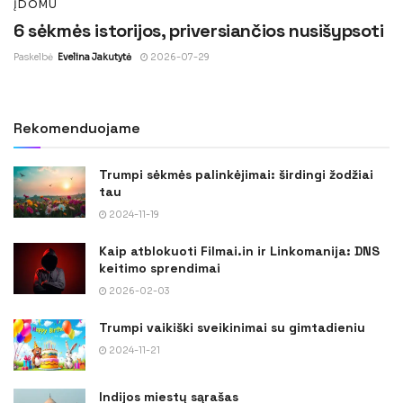
ĮDOMU
6 sėkmės istorijos, priversiančios nusišypsoti
Paskelbė
Evelina Jakutytė
2026-07-29
Rekomenduojame
Trumpi sėkmės palinkėjimai: širdingi žodžiai
tau
2024-11-19
Kaip atblokuoti Filmai.in ir Linkomanija: DNS
keitimo sprendimai
2026-02-03
Trumpi vaikiški sveikinimai su gimtadieniu
2024-11-21
Indijos miestų sąrašas