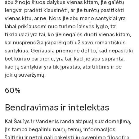
abu žinojo šiuos dalykus vienas kitam, jie galėtų
lengvai pradėti klausinėti, ar jie turėtų pasitikėti
vienas kitu, ar ne. Nors jie abu mano santykiai yra
labai priklausomi nuo turimo laisvės lygio, tai
tikriausiai yra tai, ko jie negalės duoti vienas kitam,
kai nusprendžia įsipareigoti už savo romantiškus
santykius. Geriausia priemonė dėl to, kad nepasitiki
bet kuriuo partneriu, yra tai, kad jie abu supranta,
kad jų santykiai yra tik įprastas, atsitiktinis ir be
jokių suvaržymų.
60%
Bendravimas ir intelektas
Kai Šaulys ir Vandenis randa abipusį susidomėjimą,
jis tampa begaliniu naujų temų, informacijos
šaltiniu ir netgi gali pakeisti jų gyvenimo filosofiją.