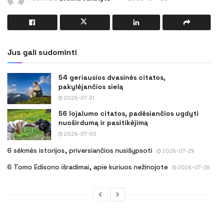
Jus gali sudominti
54 geriausios dvasinės citatos,
pakylėjančios sielą
2026-07-31
56 lojalumo citatos, padėsiančios ugdyti
nuoširdumą ir pasitikėjimą
2026-07-30
6 sėkmės istorijos, priversiančios nusišypsoti
2026-07-29
6 Tomo Edisono išradimai, apie kuriuos nežinojote
2026-07-28