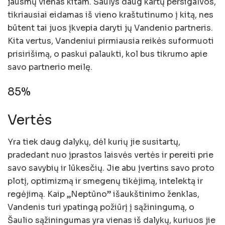
jausmų vienas kitam. Šaulys daug kartų persigalvos,
tikriausiai eidamas iš vieno kraštutinumo į kitą, nes
būtent tai juos įkvepia daryti jų Vandenio partneris.
Kita vertus, Vandeniui pirmiausia reikės suformuoti
prisirišimą, o paskui palaukti, kol bus tikrumo apie
savo partnerio meilę.
85%
Vertės
Yra tiek daug dalykų, dėl kurių jie susitartų,
pradedant nuo įprastos laisvės vertės ir pereiti prie
savo savybių ir lūkesčių. Jie abu įvertins savo proto
plotį, optimizmą ir smegenų tikėjimą, intelektą ir
regėjimą. Kaip „Neptūno” išaukštinimo ženklas,
Vandenis turi ypatingą požiūrį į sąžiningumą, o
Šaulio sąžiningumas yra vienas iš dalykų, kuriuos jie