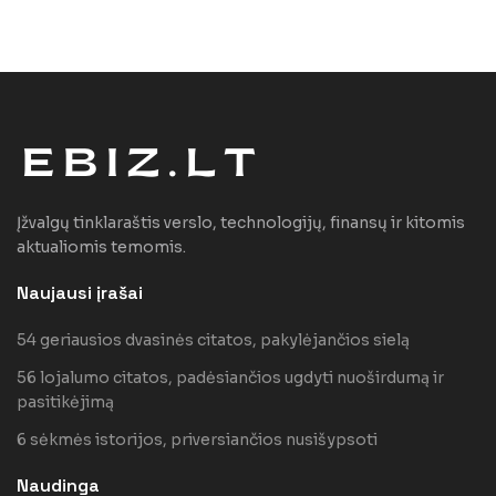
Įžvalgų tinklaraštis verslo, technologijų, finansų ir kitomis
aktualiomis temomis.
Naujausi įrašai
54 geriausios dvasinės citatos, pakylėjančios sielą
56 lojalumo citatos, padėsiančios ugdyti nuoširdumą ir
pasitikėjimą
6 sėkmės istorijos, priversiančios nusišypsoti
Naudinga