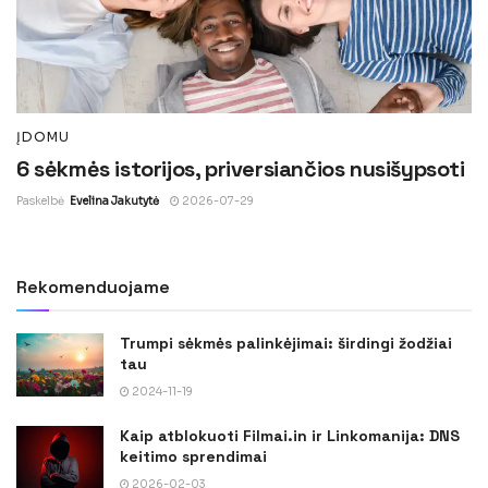
ĮDOMU
6 sėkmės istorijos, priversiančios nusišypsoti
Paskelbė
Evelina Jakutytė
2026-07-29
Rekomenduojame
Trumpi sėkmės palinkėjimai: širdingi žodžiai
tau
2024-11-19
Kaip atblokuoti Filmai.in ir Linkomanija: DNS
keitimo sprendimai
2026-02-03