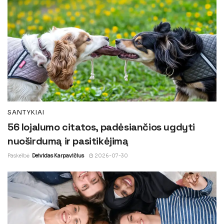
SANTYKIAI
56 lojalumo citatos, padėsiančios ugdyti
nuoširdumą ir pasitikėjimą
Paskelbė
Deividas Karpavičius
2026-07-30