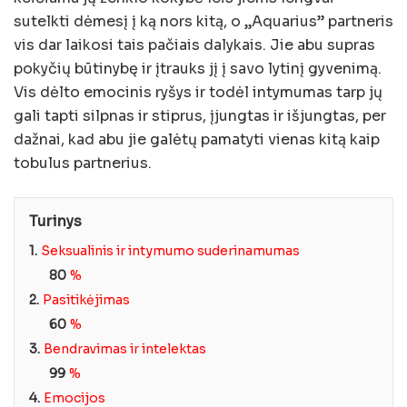
sutelkti dėmesį į ką nors kitą, o „Aquarius” partneris
vis dar laikosi tais pačiais dalykais. Jie abu supras
pokyčių būtinybę ir įtrauks jį į savo lytinį gyvenimą.
Vis dėlto emocinis ryšys ir todėl intymumas tarp jų
gali tapti silpnas ir stiprus, įjungtas ir išjungtas, per
dažnai, kad abu jie galėtų pamatyti vienas kitą kaip
tobulus partnerius.
Turinys
1.
Seksualinis ir intymumo suderinamumas
80
%
2.
Pasitikėjimas
60
%
3.
Bendravimas ir intelektas
99
%
4.
Emocijos