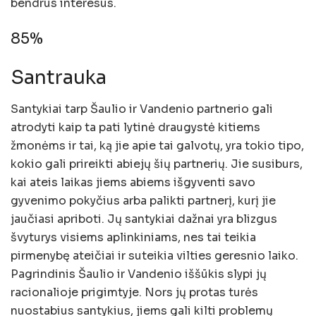
bendrus interesus.
85%
Santrauka
Santykiai tarp Šaulio ir Vandenio partnerio gali
atrodyti kaip ta pati lytinė draugystė kitiems
žmonėms ir tai, ką jie apie tai galvotų, yra tokio tipo,
kokio gali prireikti abiejų šių partnerių. Jie susiburs,
kai ateis laikas jiems abiems išgyventi savo
gyvenimo pokyčius arba palikti partnerį, kurį jie
jaučiasi apriboti. Jų santykiai dažnai yra blizgus
švyturys visiems aplinkiniams, nes tai teikia
pirmenybę ateičiai ir suteikia vilties geresnio laiko.
Pagrindinis Šaulio ir Vandenio iššūkis slypi jų
racionalioje prigimtyje. Nors jų protas turės
nuostabius santykius, jiems gali kilti problemų