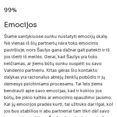
99%
Emocijos
Šiame santykiuose sunku nustatyti emocijų skalę.
Nė vienas iš šių partnerių nėra toks emocinis
paviršiuje, nors Šaulys gana dažnai gali patekti ir iš
jos išeiti iš meilės. Gerai, kad Šaulys yra toks
keičiamas, ar jiems būtų sunku suspėti su savo
Vandenio partneriu. Kitas geras šio kontakto
dalykas yra racionalus abiejų ženklų pobūdis ir jų
dėmesys psichiniams procesams. Tai leis jiems
bendrauti apie savo emocijas, kad ir kokios jos
būtų, be jokio kaltės ar emocinio spaudimo jausmo.
Kai jų emocijos pradės kurti, tai užtruks dar ilgai, kol
jos bus stabilios ir abu partneriai tam tikri dėl savo