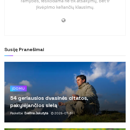
ramybės, ieškodama ne tik atsakymų, bet ir
įkvėpimo keliančių klausimų.
Susiję
Pranešimai
ĮDOMU
54 geriausios dvasinės citatos,
pakylėjančios sielą
Paskelbė
Evelina Jakutytė
2026-07-31