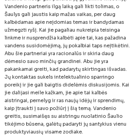
Vandenio partneris ilgą laiką gali likti tolimas, o
Šaulys gali jaustis kaip mažas vaikas, per daug
kalbėdamas apie neįdomias temas ir bandydamas
užmegzti ryšį. Kai jie pagaliau nukreipia teisinga
linkme ir nusprendžia kalbėti apie tai, kas pažadina
vandens susidomėjimą, jų pokalbiai taps neįtikėtini.
Abu šie partneriai yra racionalūs ir skiria daug
dėmesio savo minčių grandinei. Abu jie yra
pakankamai greiti, kad padarytų skirtingas išvadas.
Jų kontaktas sukels intelektualinio sparringo
poreikį ir jie gali baigtis didelėmis diskusijomis. Kai
jie dalijasi meile kažkam, jie apie tai kalbės
aistringai, pernelyg ir ras naujų idėjų ir sprendimų,
kaip įtraukti į savo požiūrį į šią temą. Vandenio
greitis, susimaišęs su aistringu nuolatinio Šaulio
tikėjimo būsena, galėtų padaryti jų santykius vienu
produktyviausių visame zodiake.