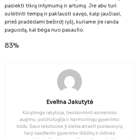
pasiekti tikrą intymumą ir artumą. Jie abu turi
sulėtinti tempą ir paklausti savęs, kaip jaučiasi,
prieš pradėdami beširdį ryšį, kuriame jie randa
paguodą, kai bėga nuo pasaulio.
83%
Evelina Jakutytė
Kūrybinga rašytoja, besidominti asmeniniu
augimu, psichologija ir harmoningu gyvenimo
būdu. Savo tekstuose ji siekia atrasti pusiausvyrą
tarp kasdienio gyvenimo iššūkių ir vidinės