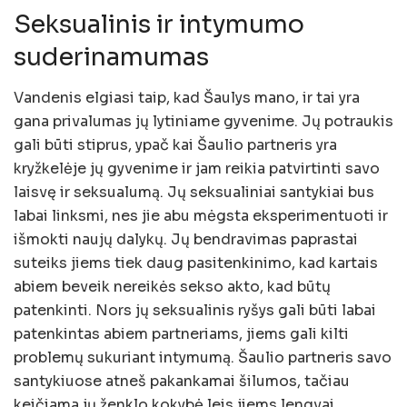
Seksualinis ir intymumo
suderinamumas
Vandenis elgiasi taip, kad Šaulys mano, ir tai yra
gana privalumas jų lytiniame gyvenime. Jų potraukis
gali būti stiprus, ypač kai Šaulio partneris yra
kryžkelėje jų gyvenime ir jam reikia patvirtinti savo
laisvę ir seksualumą. Jų seksualiniai santykiai bus
labai linksmi, nes jie abu mėgsta eksperimentuoti ir
išmokti naujų dalykų. Jų bendravimas paprastai
suteiks jiems tiek daug pasitenkinimo, kad kartais
abiem beveik nereikės sekso akto, kad būtų
patenkinti. Nors jų seksualinis ryšys gali būti labai
patenkintas abiem partneriams, jiems gali kilti
problemų sukuriant intymumą. Šaulio partneris savo
santykiuose atneš pakankamai šilumos, tačiau
keičiama jų ženklo kokybė leis jiems lengvai