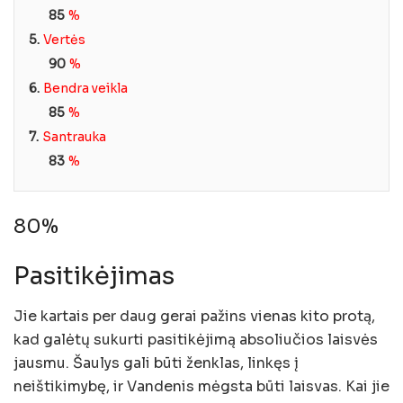
85
%
5.
Vertės
90
%
6.
Bendra veikla
85
%
7.
Santrauka
83
%
80%
Pasitikėjimas
Jie kartais per daug gerai pažins vienas kito protą,
kad galėtų sukurti pasitikėjimą absoliučios laisvės
jausmu. Šaulys gali būti ženklas, linkęs į
neištikimybę, ir Vandenis mėgsta būti laisvas. Kai jie