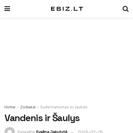
Home
Zodiakai
Suderinamumas su šauliais
Vandenis ir Šaulys
Paskelbė
Evelina Jakutytė
2025-07-28