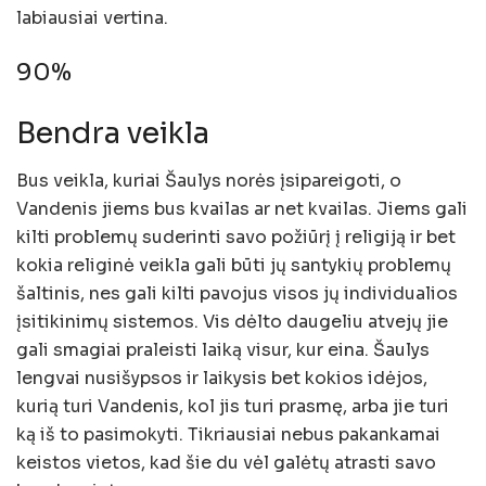
labiausiai vertina.
90%
Bendra veikla
Bus veikla, kuriai Šaulys norės įsipareigoti, o
Vandenis jiems bus kvailas ar net kvailas. Jiems gali
kilti problemų suderinti savo požiūrį į religiją ir bet
kokia religinė veikla gali būti jų santykių problemų
šaltinis, nes gali kilti pavojus visos jų individualios
įsitikinimų sistemos. Vis dėlto daugeliu atvejų jie
gali smagiai praleisti laiką visur, kur eina. Šaulys
lengvai nusišypsos ir laikysis bet kokios idėjos,
kurią turi Vandenis, kol jis turi prasmę, arba jie turi
ką iš to pasimokyti. Tikriausiai nebus pakankamai
keistos vietos, kad šie du vėl galėtų atrasti savo