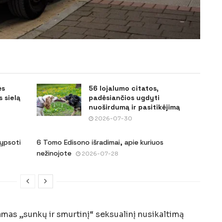
ės
56 lojalumo citatos,
 sielą
padėsiančios ugdyti
nuoširdumą ir pasitikėjimą
2026-07-30
šypsoti
6 Tomo Edisono išradimai, apie kuriuos
nežinojote
2026-07-28
mas „sunkų ir smurtinį“ seksualinį nusikaltimą