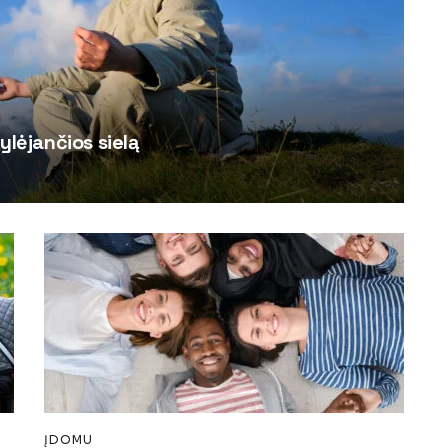
ylėjančios sielą
ĮDOMU