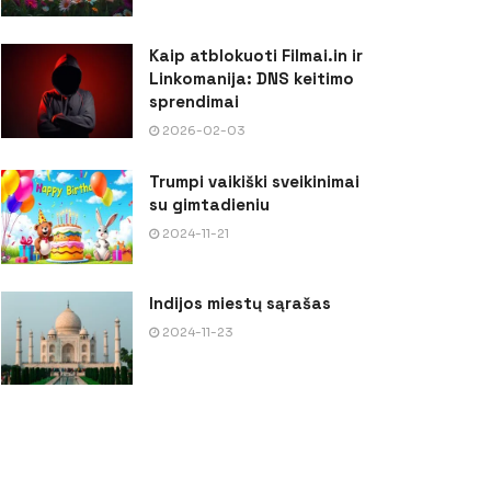
Kaip atblokuoti Filmai.in ir
Linkomanija: DNS keitimo
sprendimai
2026-02-03
Trumpi vaikiški sveikinimai
su gimtadieniu
2024-11-21
Indijos miestų sąrašas
2024-11-23