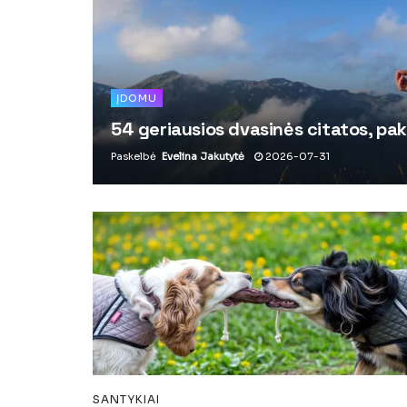
ĮDOMU
54 geriausios dvasinės citatos, pak
Paskelbė
Evelina Jakutytė
2026-07-31
SANTYKIAI