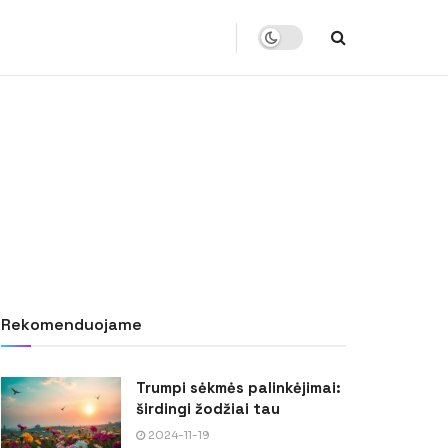
Rekomenduojame
Trumpi sėkmės palinkėjimai:
širdingi žodžiai tau
2024-11-19