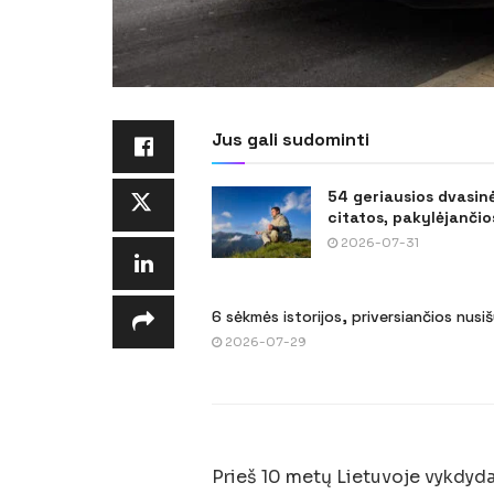
Jus gali sudominti
54 geriausios dvasin
citatos, pakylėjančios
2026-07-31
6 sėkmės istorijos, priversiančios nusi
2026-07-29
Prieš 10 metų Lietuvoje vykdyda