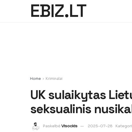
EBIZ.LT
Home
Kriminalai
UK sulaikytas Liet
seksualinis nusikal
Paskelbė
Visockis
2025-07-28
Kategori