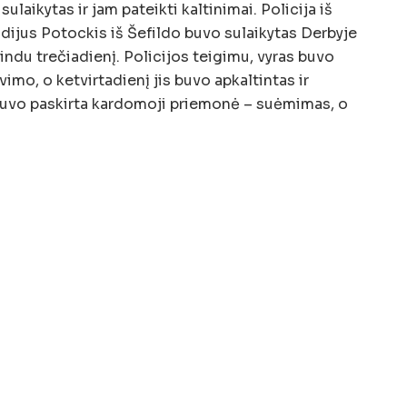
ulaikytas ir jam pateikti kaltinimai. Policija iš
dijus Potockis iš Šefildo buvo sulaikytas Derbyje
indu trečiadienį. Policijos teigimu, vyras buvo
imo, o ketvirtadienį jis buvo apkaltintas ir
uvo paskirta kardomoji priemonė – suėmimas, o