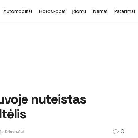
Automobiliai
Horoskopai
Įdomu
Namai
Patarimai
uvoje nuteistas
tėlis
0
ja
Kriminalai