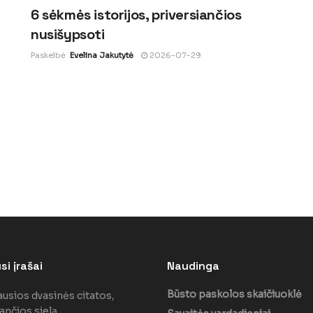
6 sėkmės istorijos, priversiančios
nusišypsoti
Paskelbė
Evelina Jakutytė
2026-07-29
i įrašai
Naudinga
Būsto paskolos skaičiuoklė
ausios dvasinės citatos,
ančios sielą