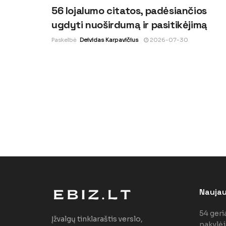
56 lojalumo citatos, padėsiančios
ugdyti nuoširdumą ir pasitikėjimą
Paskelbė
Deividas Karpavičius
2026-07-30
Naujaus
54 geri
Įžvalgų tinklaraštis verslo,
pakylėj